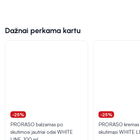
Dažnai perkama kartu
-25%
-25%
PRORASO balzamas po
PRORASO kremas 
skutimosi jautriai odai WHITE
skutimąsi WHITE L
LINE, 100 ml