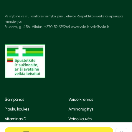
Valstybinė vaistų kontrolės tarnyba prie Lietuvos Respublikos sveikatos apsaugos
ministerijos
Studentų g. 45A, Vilnius, +370 52 639264 www.vvkt.lt, vvkt@vvkt.lt
Šampūnas
Veido kremas
Plaukų kaukės
Aminorūgštys
Vitaminas D
Veido kaukės
Korėjietiška kosmetika
Eteriniai aliejai