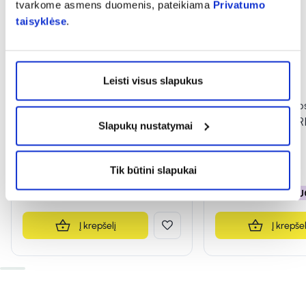
tvarkome asmens duomenis, pateikiama
Privatumo
taisyklėse
.
Leisti visus slapukus
-25%
-25%
AVENE veido gelis MEN'S, 150
GILLETTE skutimosi
ml
SERIES MOISTURI
Slapukų nustatymai
(1)
Įvertinimas 4.0 iš 5
14,84 €
19,79 €
3,52 €
4,70 €
Tik būtini slapukai
% PAPILDOMA NUOLAIDA
% PAPILDOMA NU
Į krepšelį
Į krepšel