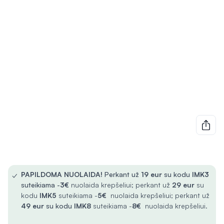
✓
PAPILDOMA NUOLAIDA!
Perkant už
19 eur
su kodu
IMK3
suteikiama -
3€
nuolaida krepšeliui; perkant už
29 eur
su
kodu
IMK5
suteikiama -
5€
nuolaida krepšeliui; perkant už
49 eur
su kodu
IMK8
suteikiama -
8€
nuolaida krepšeliui.