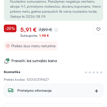
Nuolaidos sumuojamos. Pasiūlymas negalioja vaistams,
akcijai 1+1, pristatymo mokesčiui, dovanų kuponams. Vieno
pirkimo metu galima panaudoti tik vieną nuolaidos kodą.
Galioja iki 2026 08 09
-25%
5,91 €
7,89 €
Sutaupote:
1,98 €
Prekės šiuo metu neturime
Pranešti, kai sumažės kaina
Kosmetika
Įvertinimas 0 i
Prekės kodas: 10000319427
Pristatymo informacija