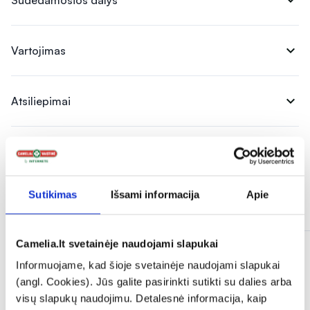
expand_more
Sudedamosios dalys
expand_more
Vartojimas
expand_more
Atsiliepimai
Sutikimas
Išsami informacija
Apie
Panašios prekės
Camelia.lt svetainėje naudojami slapukai
Tik internete
Informuojame, kad šioje svetainėje naudojami slapukai
(angl. Cookies). Jūs galite pasirinkti sutikti su dalies arba
visų slapukų naudojimu. Detalesnė informacija, kaip