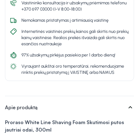
Vaistininko konsultacija ir užsakymų priėmimas telefonu
+370 697 03000 (I-V 8:00-18:00)
Nemokamas pristatymas į artimiausią vaistinę
Internetinės vaistinės prekių kainos gali skirtis nuo prekių
kainų vaistinėse. Realios prekės išvaizda gali skirtis nuo
esančios nuotraukoje
97% užsakymų pirkėjus pasiekia per 1 darbo dieną!
Vyraujant aukštai oro temperatūrai, rekomenduojame
rinktis prekių pristatymą į VAISTINĘ arba NAMUS
expand_more
Apie produktą
Proraso White Line Shaving Foam Skutimosi putos
jautriai odai, 300ml