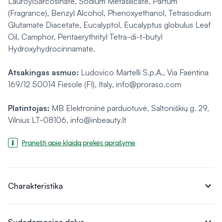
LauroylSarcosinate, Sodium Metasilicate, Parfum
(Fragrance), Benzyl Alcohol, Phenoxyethanol, Tetrasodium
Glutamate Diacetate, Eucalyptol, Eucalyptus globulus Leaf
Oil, Camphor, Pentaerythrityl Tetra-di-t-butyl
Hydroxyhydrocinnamate.
Atsakingas asmuo:
Ludovico Martelli S.p.A., Via Faentina
169/12 50014 Fiesole (FI), Italy, info@proraso.com
Platintojas:
MB Elektroninė parduotuvė, Saltoniškių g. 29,
Vilnius LT-08106, info@inbeauty.lt
Pranešti apie klaidą prekės aprašyme
expand_more
Charakteristika