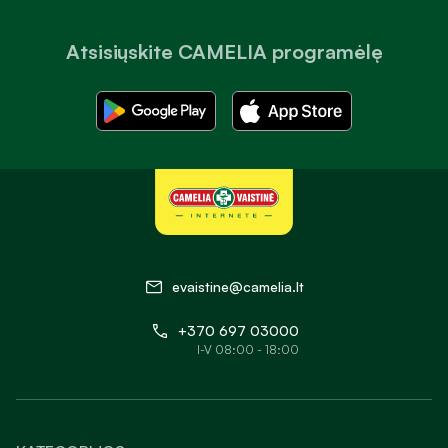
Atsisiųskite CAMELIA programėlę
evaistine@camelia.lt
+370 697 03000
I-V 08:00 - 18:00