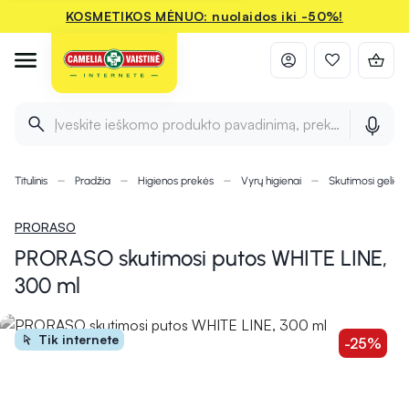
KOSMETIKOS MĖNUO: nuolaidos iki -50%!
Įveskite ieškomo produkto pavadinimą, prekės ženklą ir 
Titulinis
Pradžia
Higienos prekės
Vyrų higienai
Skutimosi geliai,
PRORASO
PRORASO skutimosi putos WHITE LINE,
300 ml
Tik internete
-25%