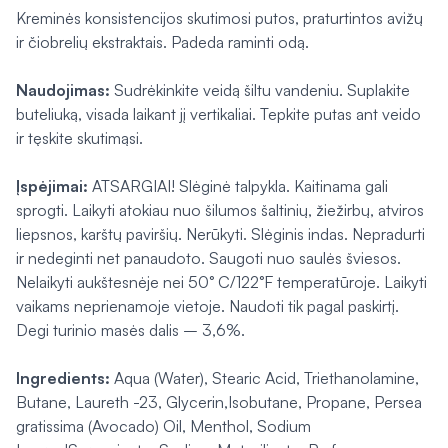
Kreminės konsistencijos skutimosi putos, praturtintos avižų
ir čiobrelių ekstraktais. Padeda raminti odą.
Naudojimas:
Sudrėkinkite veidą šiltu vandeniu. Suplakite
buteliuką, visada laikant jį vertikaliai. Tepkite putas ant veido
ir tęskite skutimąsi.
Įspėjimai:
ATSARGIAI! Slėginė talpykla. Kaitinama gali
sprogti. Laikyti atokiau nuo šilumos šaltinių, žiežirbų, atviros
liepsnos, karštų paviršių. Nerūkyti. Slėginis indas. Nepradurti
ir nedeginti net panaudoto. Saugoti nuo saulės šviesos.
Nelaikyti aukštesnėje nei 50° C/122°F temperatūroje. Laikyti
vaikams neprienamoje vietoje. Naudoti tik pagal paskirtį.
Degi turinio masės dalis – 3,6%.
Ingredients:
Aqua (Water), Stearic Acid, Triethanolamine,
Butane, Laureth -23, Glycerin,Isobutane, Propane, Persea
gratissima (Avocado) Oil, Menthol, Sodium