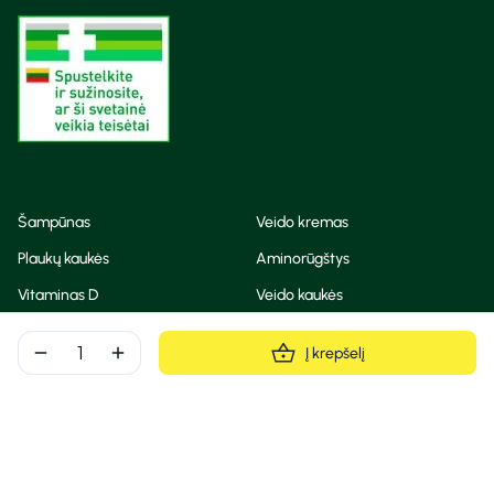
Šampūnas
Veido kremas
Plaukų kaukės
Aminorūgštys
Vitaminas D
Veido kaukės
Korėjietiška kosmetika
Eteriniai aliejai
remove
add
Į krepšelį
Dezodorantas
BB ir CC kremas
Visos teisės saugomos
Privatumo taisyklės
Slapukų politika
© Camelia 2026