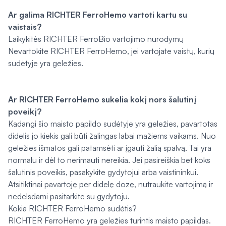
Ar galima RICHTER FerroHemo vartoti kartu su
vaistais?
Laikykitės RICHTER FerroBio vartojimo nurodymų
Nevartokite RICHTER FerroHemo, jei vartojate vaistų, kurių
sudėtyje yra geležies.
Ar RICHTER FerroHemo sukelia kokį nors šalutinį
poveikį?
Kadangi šio maisto papildo sudėtyje yra geležies, pavartotas
didelis jo kiekis gali būti žalingas labai mažiems vaikams. Nuo
geležies išmatos gali patamsėti ar įgauti žalią spalvą. Tai yra
normalu ir dėl to nerimauti nereikia. Jei pasireiškia bet koks
šalutinis poveikis, pasakykite gydytojui arba vaistininkui.
Atsitiktinai pavartoję per didelę dozę, nutraukite vartojimą ir
nedelsdami pasitarkite su gydytoju.
Kokia RICHTER FerroHemo sudėtis?
RICHTER FerroHemo yra geležies turintis maisto papildas.