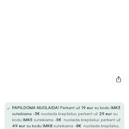
✓
PAPILDOMA NUOLAIDA!
Perkant už
19 eur
su kodu
IMK3
suteikiama -
3€
nuolaida krepšeliui; perkant už
29 eur
su
kodu
IMK5
suteikiama -
5€
nuolaida krepšeliui; perkant už
49 eur
su kodu
IMK8
suteikiama -
8€
nuolaida krepšeliui.