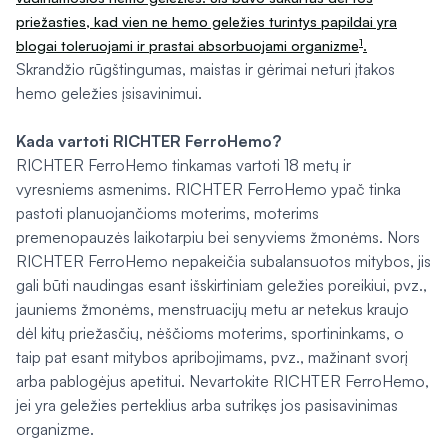
priežasties, kad vien ne hemo geležies turintys papildai yra
1
blogai toleruojami ir prastai absorbuojami organizme
.
Skrandžio rūgštingumas, maistas ir gėrimai neturi įtakos
hemo geležies įsisavinimui.
Kada vartoti RICHTER FerroHemo?
RICHTER FerroHemo tinkamas vartoti 18 metų ir
vyresniems asmenims. RICHTER FerroHemo ypač tinka
pastoti planuojančioms moterims, moterims
premenopauzės laikotarpiu bei senyviems žmonėms. Nors
RICHTER FerroHemo nepakeičia subalansuotos mitybos, jis
gali būti naudingas esant išskirtiniam geležies poreikiui, pvz.,
jauniems žmonėms, menstruacijų metu ar netekus kraujo
dėl kitų priežasčių, nėščioms moterims, sportininkams, o
taip pat esant mitybos apribojimams, pvz., mažinant svorį
arba pablogėjus apetitui. Nevartokite RICHTER FerroHemo,
jei yra geležies perteklius arba sutrikęs jos pasisavinimas
organizme.