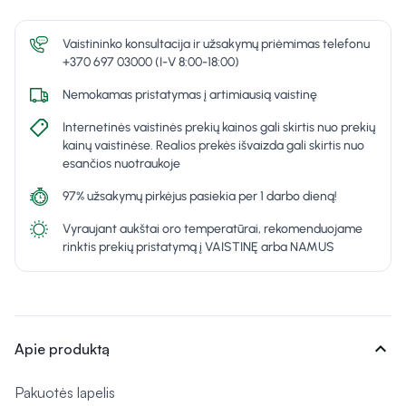
Vaistininko konsultacija ir užsakymų priėmimas telefonu
+370 697 03000 (I-V 8:00-18:00)
Nemokamas pristatymas į artimiausią vaistinę
Internetinės vaistinės prekių kainos gali skirtis nuo prekių
kainų vaistinėse. Realios prekės išvaizda gali skirtis nuo
esančios nuotraukoje
97% užsakymų pirkėjus pasiekia per 1 darbo dieną!
Vyraujant aukštai oro temperatūrai, rekomenduojame
rinktis prekių pristatymą į VAISTINĘ arba NAMUS
expand_more
Apie produktą
Pakuotės lapelis