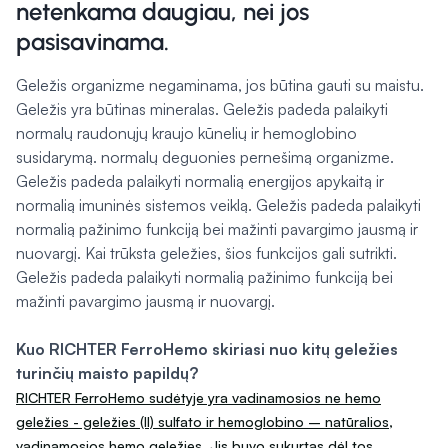
netenkama daugiau, nei jos
pasisavinama.
Geležis organizme negaminama, jos būtina gauti su maistu.
Geležis yra būtinas mineralas. Geležis padeda palaikyti
normalų raudonųjų kraujo kūnelių ir hemoglobino
susidarymą. normalų deguonies pernešimą organizme.
Geležis padeda palaikyti normalią energijos apykaitą ir
normalią imuninės sistemos veiklą. Geležis padeda palaikyti
normalią pažinimo funkciją bei mažinti pavargimo jausmą ir
nuovargį. Kai trūksta geležies, šios funkcijos gali sutrikti.
Geležis padeda palaikyti normalią pažinimo funkciją bei
mažinti pavargimo jausmą ir nuovargį.
Kuo RICHTER FerroHemo skiriasi nuo kitų geležies
turinčių maisto papildų?
RICHTER FerroHemo sudėtyje yra vadinamosios ne hemo
geležies - geležies (II) sulfato ir hemoglobino – natūralios,
vadinamosios hemo geležies. Jis buvo sukurtas dėl tos