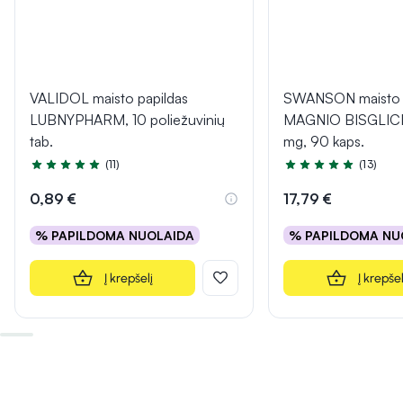
VALIDOL maisto papildas
SWANSON maisto p
LUBNYPHARM, 10 poliežuvinių
MAGNIO BISGLIC
tab.
mg, 90 kaps.
(11)
(13)
Įvertinimas 5.0 iš 5
Įvertinimas 4.8 iš 5
0,89 €
17,79 €
% PAPILDOMA NUOLAIDA
% PAPILDOMA NU
Į krepšelį
Į krepšel