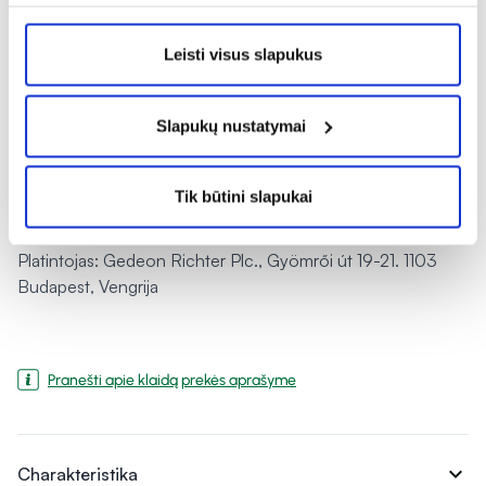
RICHTER FerroHemo yra registruotas prekės ženklas.
Leisti visus slapukus
Laikyti vėsioje (15 – 25 °C), sausoje
vietoje. Saugoti nuo šilumos ir
Slapukų nustatymai
drėgmės. Nelaikyti vonios kambaryje.
Laikyti vaikams nepasiekiamoje vietoje.
Tik būtini slapukai
Gamintojas: pagaminta Belgijoje GlobiFer Intl. užsakymu
Platintojas: Gedeon Richter Plc., Gyömrői út 19-21. 1103
Budapest, Vengrija
Pranešti apie klaidą prekės aprašyme
expand_more
Charakteristika