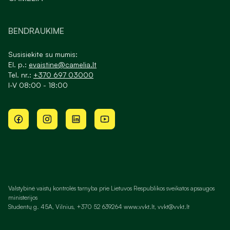
BENDRAUKIME
Susisiekite su mumis:
El. p.:
evaistine@camelia.lt
Tel. nr.:
+370 697 03000
I-V 08:00 - 18:00
Valstybinė vaistų kontrolės tarnyba prie Lietuvos Respublikos sveikatos apsaugos
ministerijos
Studentų g. 45A, Vilnius, +370 52 639264 www.vvkt.lt, vvkt@vvkt.lt