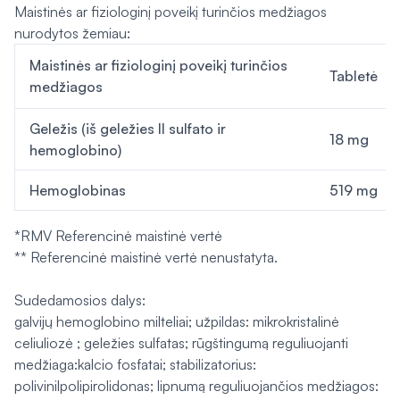
Maistinės ar fiziologinį poveikį turinčios medžiagos
nurodytos žemiau:
Maistinės ar fiziologinį poveikį turinčios
Tabletė
medžiagos
Geležis (iš geležies II sulfato ir
18 mg
hemoglobino)
Hemoglobinas
519 mg
*RMV Referencinė maistinė vertė
** Referencinė maistinė vertė nenustatyta.
Sudedamosios dalys:
galvijų hemoglobino milteliai; užpildas: mikrokristalinė
celiuliozė ; geležies sulfatas; rūgštingumą reguliuojanti
medžiaga:kalcio fosfatai; stabilizatorius:
polivinilpolipirolidonas; lipnumą reguliuojančios medžiagos: