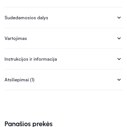
expand_more
Sudedamosios dalys
expand_more
Vartojimas
expand_more
Instrukcijos ir informacija
expand_more
Atsiliepimai (1)
Panašios prekės