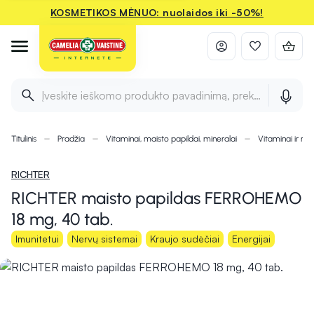
KOSMETIKOS MĖNUO: nuolaidos iki -50%!
Įveskite ieškomo produkto pavadinimą, prekės ženklą ir 
Titulinis
Pradžia
Vitaminai, maisto papildai, mineralai
Vitaminai ir min
RICHTER
RICHTER maisto papildas FERROHEMO
18 mg, 40 tab.
Imunitetui
Nervų sistemai
Kraujo sudėčiai
Energijai