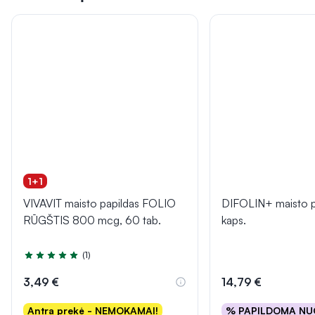
1+1
VIVAVIT maisto papildas FOLIO
DIFOLIN+ maisto p
RŪGŠTIS 800 mcg, 60 tab.
kaps.
(1)
Įvertinimas 5.0 iš 5
3,49 €
14,79 €
Antra prekė - NEMOKAMAI!
% PAPILDOMA NU