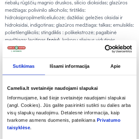
riebalų rūgščių magnio druskos, silicio dioksidas; glazūros
medžiaga: polivinilo alkoholis; tirštiklis:
hidroksipropilmetilceliuliozė; dažikliai: geležies oksidai ir
hidroksidai, indigotinas; glazūros medžiaga: talkas; emulsiklis:
polietilenglikolis; stingdiklis : polikekstrozė; pagalbinė
medžiaga: lecitinas
(sojų),
kokosų aliejaus vidutinės
grandinės trigliceridai.
Papildoma informacija apie RICHTER FerroHemo
Sutikimas
Išsami informacija
Apie
RICHTER FerroHemo yra raudonos, plėvele dengtos,
kapsulės pavidalo tabletės lizdinėse plokštelėse; vienoje
lizdinėje plokštelėje yra 20 tablečių; vienoje dėžutėje yra 2
Camelia.lt svetainėje naudojami slapukai
lizdinės plokštelės.
Informuojame, kad šioje svetainėje naudojami slapukai
(angl. Cookies). Jūs galite pasirinkti sutikti su dalies arba
Maisto papildas tinkamas vartoti 36 mėnesius nuo
visų slapukų naudojimu. Detalesnė informacija, kaip
pagaminimo datos. Ant lizdinės plokštelės ir dėžutės po
tvarkome asmens duomenis, pateikiama
Privatumo
“Geriausias iki” nurodytam tinkamumo laikui pasibaigus,
taisyklėse
.
RICHTER FerroHemo vartoti negalima. Maisto papildas
tinkamas vartoti iki paskutinės nurodyto mėnesio dienos.