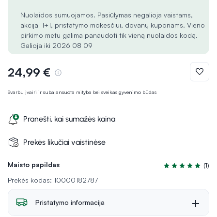
Nuolaidos sumuojamos. Pasiūlymas negalioja vaistams,
akcijai 1+1, pristatymo mokesčiui, dovanų kuponams. Vieno
pirkimo metu galima panaudoti tik vieną nuolaidos kodą.
Galioja iki 2026 08 09
24,99 €
Svarbu įvairi ir subalansuota mityba bei sveikas gyvenimo būdas
Pranešti, kai sumažės kaina
Prekės likučiai vaistinėse
Maisto papildas
(1)
Įvertinimas 5.0 i
Prekės kodas: 10000182787
Pristatymo informacija