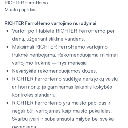
RICHTER FerroHemo
Maisto papildas.
RICHTER FerroHemo vartojimo nurodymai
Vartoti po 1 tabletę RICHTER FerroHemo per
dieną, užgeriant stikline vandens.
Maksimali RICHTER FerroHemo vartojimo
trukmė neribojama. Rekomenduojama minimali
vartojimo trukmė – trys mėnesiai.
Neviršykite rekomenduojamos dozės.
RICHTER FerroHemo sudėtyje nėra jokių vaistų
ar hormonų; jis gaminamas laikantis kokybės
kontrolės standartų.
RICHTER FerroHemo yra maisto papildas ir
negali būti vartojamas kaip maisto pakaitalas.
Svarbu įvairi ir subalansuota mityba bei sveika
gyvensena.