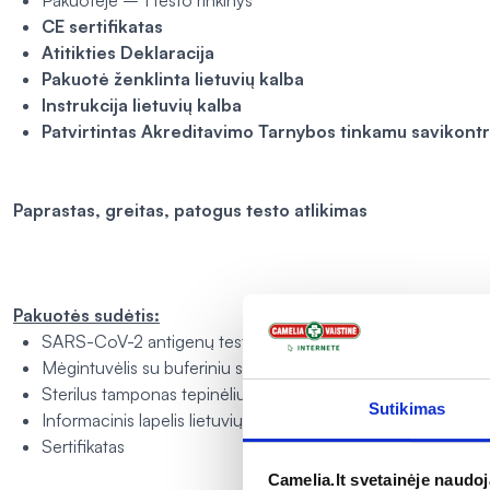
Pakuotėje – 1 testo rinkinys
CE sertifikatas
Atitikties Deklaracija
Pakuotė ženklinta lietuvių kalba
Instrukcija lietuvių kalba
Patvirtintas Akreditavimo Tarnybos tinkamu savikontr
Paprastas, greitas, patogus testo atlikimas
Pakuotės sudėtis:
SARS-CoV-2 antigenų testo kasetė
Mėgintuvėlis su buferiniu skysčiu
Sterilus tamponas tepinėliui surinkti
Sutikimas
Informacinis lapelis lietuvių kalba
Sertifikatas
Camelia.lt svetainėje naudo