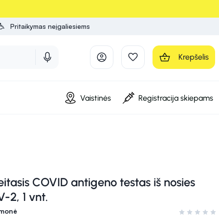
Pritaikymas neįgaliesiems
Krepšelis
Vaistinės
Registracija skiepams
itasis COVID antigeno testas iš nosies
2, 1 vnt.
emonė
Įvertinimas 0