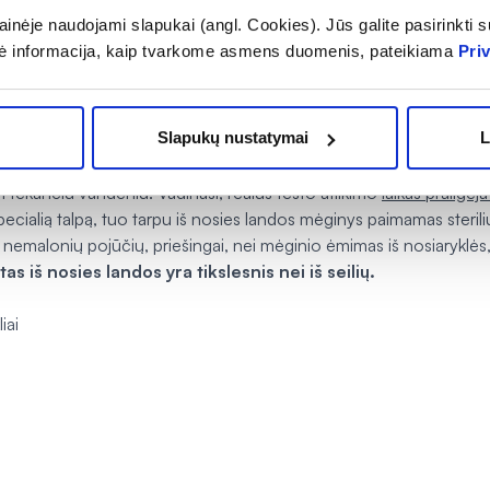
inėje naudojami slapukai (angl. Cookies). Jūs galite pasirinkti su
ė informacija, kaip tvarkome asmens duomenis, pateikiama
Pri
esnis santykinis specifiškumas (pvz.: nosies 99,51% vs. seilių 99,26%
bronchitas.
Slapukų nustatymai
L
kyti, kramtyti kramtomosios gumos, nes visa tai gali įtakoti testo r
i tekančiu vandeniu. Vadinasi, realus testo atlikimo
laikas prailgėja 
į specialią talpą, tuo tarpu iš nosies landos mėginys paimamas steri
 nemalonių pojūčių, priešingai, nei mėginio ėmimas iš nosiaryklės, k
s iš nosies landos yra tikslesnis nei iš seilių.
iai