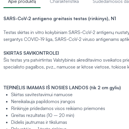
Apie produktą
Charakteristika
Sudedamosios da
SARS-CoV-2 antigeno greitasis testas (rinkinys), N1
Testas skirtas
in vitro
kokybiniam SARS-CoV-2 antigenų nustatymu
sergantys COVID-19 liga, SARS-CoV-2 viruso antigenams aptikt
SKIRTAS SAVIKONTROLEI
Šis testas yra patvirtintas Valstybinės akreditavimo sveikatos pr
specialisto pagalbos, pvz., namuose ar kitose vietose, tokiose kai
TEPINĖLIS IMAMAS IŠ NOSIES LANDOS (tik 2 cm gyliu)
Skirtas savitestavimui namuose
Nereikalauja papildomos įrangos
Rinkinyje pridedamos visos reikiamo priemonės
Greitas rezultatas (10 – 20 min)
Didelis jautrumas ir tikslumas