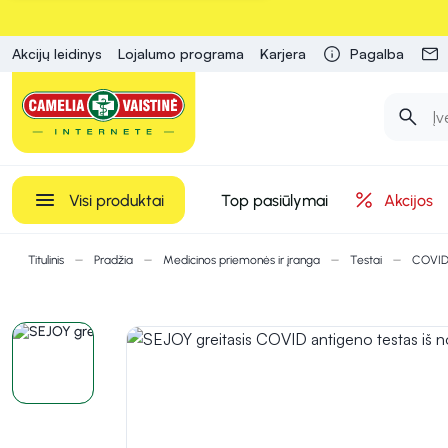
Akcijų leidinys
Lojalumo programa
Karjera
Pagalba
Visi produktai
Top pasiūlymai
Akcijos
Titulinis
Pradžia
Medicinos priemonės ir įranga
Testai
COVID 