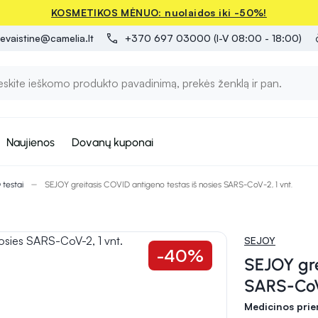
KOSMETIKOS MĖNUO: nuolaidos iki -50%!
evaistine@camelia.lt
+370 697 03000 (I-V 08:00 - 18:00)
Naujienos
Dovanų kuponai
testai
SEJOY greitasis COVID antigeno testas iš nosies SARS-CoV-2, 1 vnt.
SEJOY
-40%
SEJOY gre
SARS-CoV-
Medicinos pri