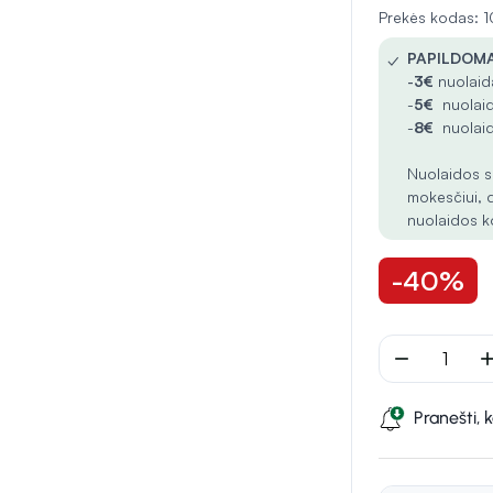
Prekės kodas:
✓
PAPILDOMA
-
3€
nuolaida
-
5€
nuolaid
-
8€
nuolaid
Nuolaidos s
mokesčiui, 
nuolaidos k
-40%
remove
ad
Pranešti, 