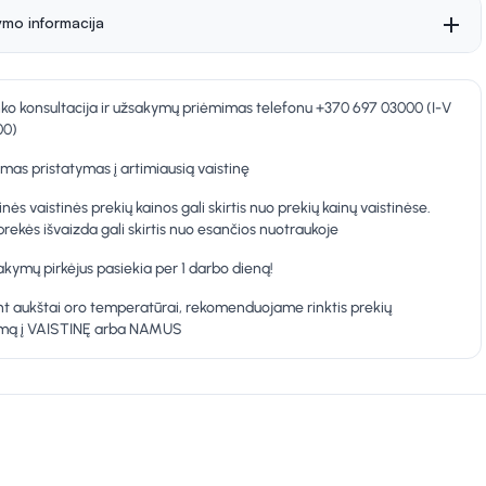
ymo informacija
nko konsultacija ir užsakymų priėmimas telefonu +370 697 03000 (I-V
00)
as pristatymas į artimiausią vaistinę
inės vaistinės prekių kainos gali skirtis nuo prekių kainų vaistinėse.
prekės išvaizda gali skirtis nuo esančios nuotraukoje
kymų pirkėjus pasiekia per 1 darbo dieną!
t aukštai oro temperatūrai, rekomenduojame rinktis prekių
ymą į VAISTINĘ arba NAMUS