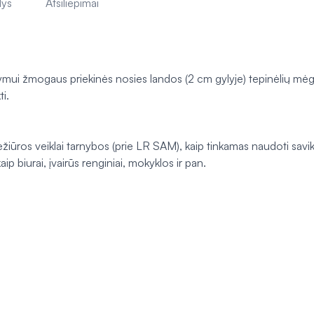
lys
Atsiliepimai
i žmogaus priekinės nosies landos (2 cm gylyje) tepinėlių mėgi
i.
iežiūros veiklai tarnybos (prie LR SAM), kaip tinkamas naudoti savik
p biurai, įvairūs renginiai, mokyklos ir pan.