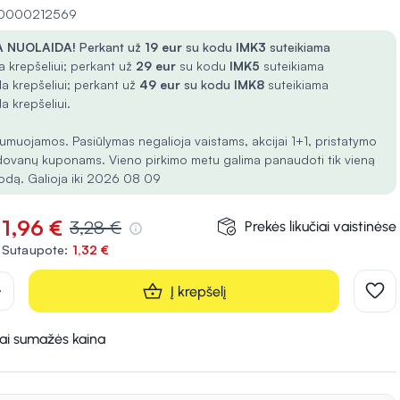
 10000212569
 NUOLAIDA!
Perkant už
19 eur
su kodu
IMK3
suteikiama
 krepšeliui; perkant už
29 eur
su kodu
IMK5
suteikiama
a krepšeliui; perkant už
49 eur
su kodu
IMK8
suteikiama
a krepšeliui.
umuojamos. Pasiūlymas negalioja vaistams, akcijai 1+1, pristatymo
dovanų kuponams. Vieno pirkimo metu galima panaudoti tik vieną
odą. Galioja iki 2026 08 09
1,96 €
3,28 €
Prekės likučiai vaistinėse
Sutaupote:
1,32 €
d
Į krepšelį
kai sumažės kaina