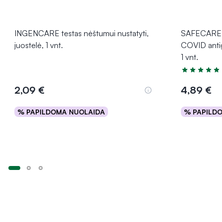
INGENCARE testas nėštumui nustatyti,
SAFECARE B
juostelė, 1 vnt.
COVID antig
1 vnt.
Įvertinimas 5
2,09 €
4,89 €
% PAPILDOMA NUOLAIDA
% PAPILD
Į krepšelį