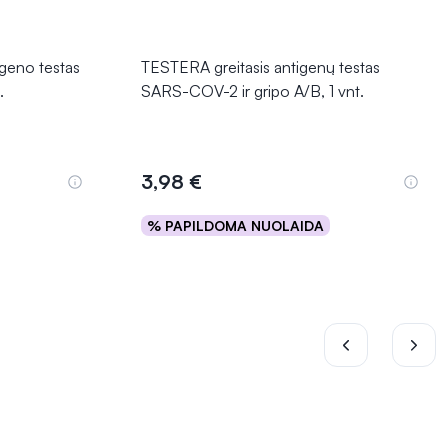
geno testas
TESTERA greitasis antigenų testas
.
SARS-COV-2 ir gripo A/B, 1 vnt.
3,98 €
% PAPILDOMA NUOLAIDA
Į krepšelį