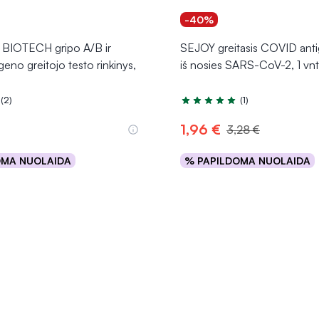
-40%
IOTECH gripo A/B ir
SEJOY greitasis COVID anti
eno greitojo testo rinkinys,
iš nosies SARS-CoV-2, 1 vnt
(2)
(1)
.0 iš 5
Įvertinimas 5.0 iš 5
1,96 €
3,28 €
OMA NUOLAIDA
% PAPILDOMA NUOLAIDA
Į krepšelį
Į krepšelį