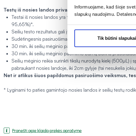
Informuojame, kad šioje sveta
Testų iš nosies landos privalumai prieš seilių testus
slapukų naudojimu. Detalesn
Testai iš nosies landos yra tikslesni už seilių testus, jų did
95,65%)*.
Seilių testo rezultatus gali įtakoti įvairios burnos žaizdelės, 
Tik būtini slapukai
Sudėtingesnis pasiruošimas tiriantis iš seilių:
30 min. iki seilių mėginio paėmimo negalima valgyti, gerti, rū
30 min. iki seilių mėginio paėmimo burną būtina prasiskalaut
Seilių mėginio reikia surinkti tikslų nurodytą kiekį (500µL) 
pabraukant nosies landoje, iki 2cm gylyje (tai nesukelia jokių
Net ir atlikus šiuos papildomus pasiruošimo veiksmus, testa
* Lyginami to paties gamintojo nosies landos ir seilių testų rodikl
Pranešti apie klaidą prekės aprašyme