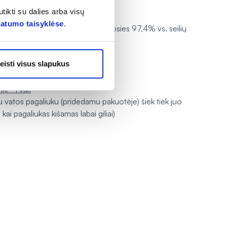
tikti su dalies arba visų
vatumo taisyklėse
.
)* ir santykinis jautrumas (pvz.: nosies 97,4% vs. seilių
eisti visus slapukus
ezultatus;
iki ~1 val.
liu vatos pagaliuku (pridedamu pakuotėje) šiek tiek juo
ai pagaliukas kišamas labai giliai)