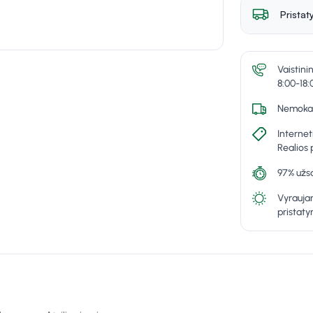
Pristat
Vaistini
8:00-18:
Nemokam
Internet
Realios 
97% užsa
Vyraujan
pristat