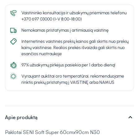
Vaistininko konsultacija ir užsakymų priėmimas telefonu
+370 697 03000 (I-V 8:00-18:00)
Nemokamas pristatymas į artimiausią vaistinę
Internetinės vaistinės prekių kainos gali skirtis nuo prekių
kainų vaistinėse. Realios prekės išvaizda gali skirtis nuo
esančios nuotraukoje
97% užsakymų pirkėjus pasiekia per 1 darbo dieną!
Vyraujant aukštai oro temperatūrai, rekomenduojame
rinktis prekių pristatymą į VAISTINĘ arba NAMUS
expand_more
Apie produktą
Paklotai SENI Soft Super 60cmx90cm N30