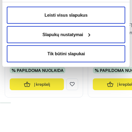
Leisti visus slapukus
SENI paklotai SOFT BASIC, 40
SENI paklotai SOF
cm x 60 cm, 10 vnt.
cm x 60 cm, 30 vn
Slapukų nustatymai
Tik būtini slapukai
3,18 €
8,69 €
% PAPILDOMA NUOLAIDA
% PAPILDOMA NU
Į krepšelį
Į krepšel