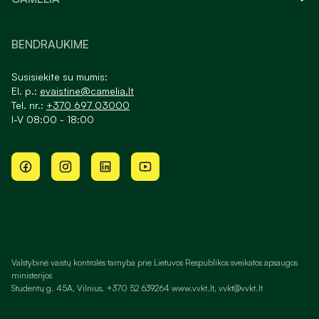
BENDRAUKIME
Susisiekite su mumis:
El. p.:
evaistine@camelia.lt
Tel. nr.:
+370 697 03000
I-V 08:00 - 18:00
Valstybinė vaistų kontrolės tarnyba prie Lietuvos Respublikos sveikatos apsaugos
ministerijos
Studentų g. 45A, Vilnius, +370 52 639264 www.vvkt.lt, vvkt@vvkt.lt