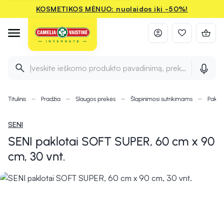
KOSMETIKOS MĖNUO: nuolaidos iki -50%!
Įveskite ieškomo produkto pavadinimą, prekės ženklą ir 
Titulinis
Pradžia
Slaugos prekės
Šlapinimosi sutrikimams
Paklota
SENI
SENI paklotai SOFT SUPER, 60 cm x 90
cm, 30 vnt.