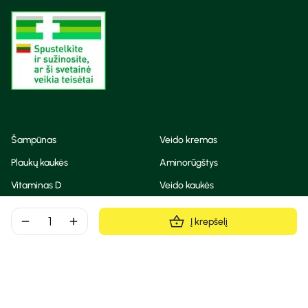
Šampūnas
Veido kremas
Plaukų kaukės
Aminorūgštys
Vitaminas D
Veido kaukės
Korėjietiška kosmetika
Eteriniai aliejai
remove
add
Į krepšelį
Dezodorantas
BB ir CC kremas
Visos teisės saugomos
Privatumo taisyklės
Slapukų politika
© Camelia 2026