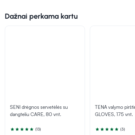
Dažnai perkama kartu
SENI drėgnos servetėlės su
TENA valymo pirš
dangteliu CARE, 80 vnt.
GLOVES, 175 vnt.
(13)
(3)
Įvertinimas 5.0 iš 5
Įvertinimas 5.0 iš 5