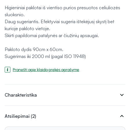
Higieniniai paklotai iš vientiso purios presuotos celiuliozės
sluoksnio.
Daug sugeriantis. Efektyviai sugeria ištekėjusį skystį bet
kurioje pakloto vietoje.
Skirti papildomai patalynės ar čiužinių apsaugai.
Pakloto dydis 90cm x 60cm.
Sugėrimas iki 2000 ml (pagal ISO 11948)
Pranešti apie klaidą prekės aprašyme
expand_more
Charakteristika
expand_more
Atsiliepimai (2)