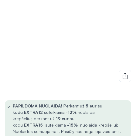
✓
PAPILDOMA NUOLAIDA!
Perkant už
5
eur
su
kodu
EXTRA12
suteikiama -
12%
nuolaida
krepšeliui; perkant už
19 eur
su
kodu
EXTRA15
suteikiama
-15%
nuolaida krepšeliui;
Nuolaidos sumuojamos. Pasiūlymas negalioja vaistams,