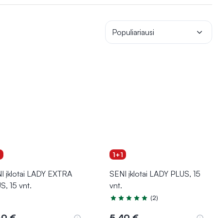
Populiariausi
1
1+1
I įklotai LADY EXTRA
SENI įklotai LADY PLUS, 15
S, 15 vnt.
vnt.
(2)
Įvertinimas 4.5 iš 5
69 €
5,49 €