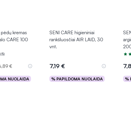
 pėdų kremas
SENI CARE higieniniai
SEN
palo CARE 100
rankšluosčiai AIR LAID, 30
arg
vnt.
200
(5)
.0 iš 5
Įver
7,19 €
7,
6,89 €
OMA NUOLAIDA
% PAPILDOMA NUOLAIDA
% 
epšelį
Į krepšelį