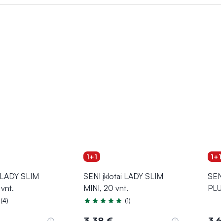
1+1
1+
i LADY SLIM
SENI įklotai LADY SLIM
SEN
vnt.
MINI, 20 vnt.
PLU
(4)
(1)
.0 iš 5
Įvertinimas 5.0 iš 5
3,38 €
3,