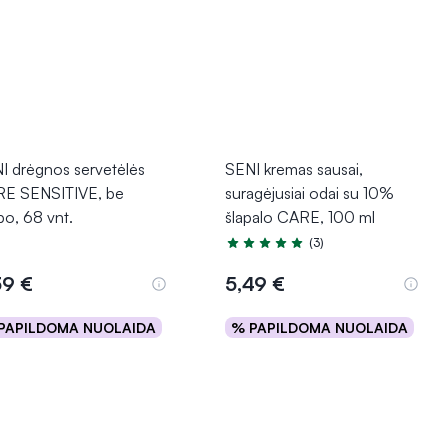
I drėgnos servetėlės
SENI kremas sausai,
E SENSITIVE, be
suragėjusiai odai su 10%
po, 68 vnt.
šlapalo CARE, 100 ml
(3)
Įvertinimas 5.0 iš 5
39 €
5,49 €
PAPILDOMA NUOLAIDA
% PAPILDOMA NUOLAIDA
Į krepšelį
Į krepšelį