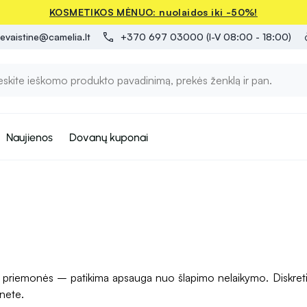
KOSMETIKOS MĖNUO: nuolaidos iki -50%!
evaistine@camelia.lt
+370 697 03000 (I-V 08:00 - 18:00)
Naujienos
Dovanų kuponai
 priemonės – patikima apsauga nuo šlapimo nelaikymo. Diskretiš
rnete.