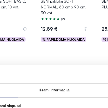
tai SOFT BASIC,
SENI paklotai SOFT
SEN
cm, 10 vnt.
NORMAL, 60 cm x 90 cm,
PLU
30 vnt.
(2)
Įvertinimas 5.0 iš 5
12,89 €
25
OMA NUOLAIDA
% PAPILDOMA NUOLAIDA
% 
epšelį
Į krepšelį
Išsami informacija
jami slapukai