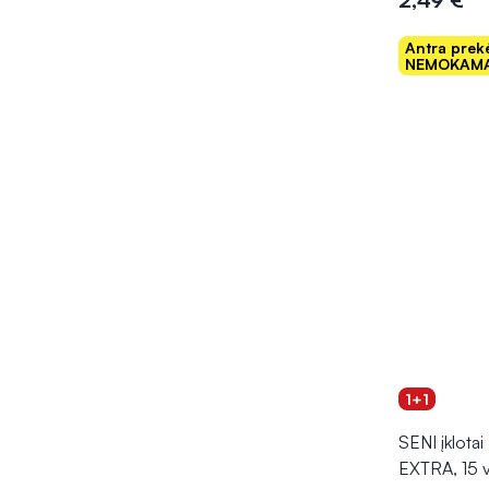
Antra prek
NEMOKAMA
Į kr
1+1
SENI įklota
EXTRA, 15 v