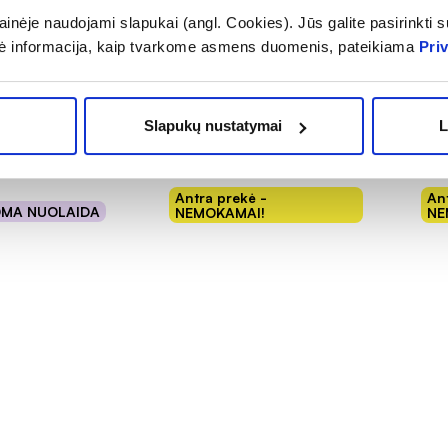
inėje naudojami slapukai (angl. Cookies). Jūs galite pasirinkti su
1+1
1+
ė informacija, kaip tvarkome asmens duomenis, pateikiama
Pri
elnės ACTIVE
SENI įklotai LADY SLIM
SEN
UM, L, 10 vnt.
MINI PLUS, 20 vnt.
NOR
(1)
Įvertinimas 5.0 iš 5
Įver
Slapukų nustatymai
L
(1)
.0 iš 5
3,58 €
4,
Antra prekė -
An
OMA NUOLAIDA
NEMOKAMAI!
NE
epšelį
Į krepšelį