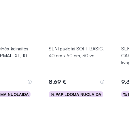
lnės-kelnaitės
SENI paklotai SOFT BASIC,
SEN
RMAL, XL, 10
40 cm x 60 cm, 30 vnt.
CAR
kva
8,69 €
9,
OMA NUOLAIDA
% PAPILDOMA NUOLAIDA
% 
epšelį
Į krepšelį