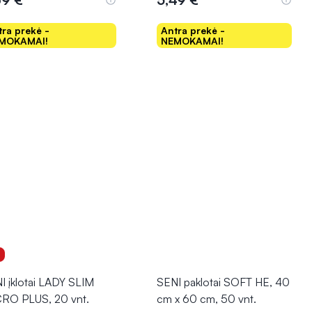
tra prekė -
Antra prekė -
MOKAMAI!
NEMOKAMAI!
Į krepšelį
Į krepšelį
1
I įklotai LADY SLIM
SENI paklotai SOFT HE, 40
RO PLUS, 20 vnt.
cm x 60 cm, 50 vnt.