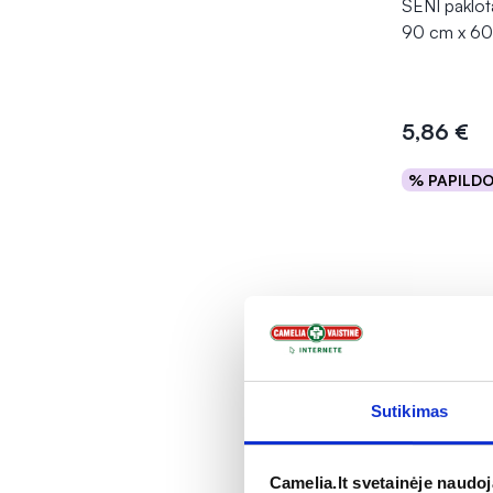
SENI paklo
90 cm x 60 
5,86 €
% PAPILD
Į kr
Sutikimas
Camelia.lt svetainėje naudo