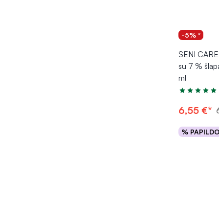
-5% *
SENI CARE
su 7 % šla
ml
Įvertinimas 5
6,55 €*
% PAPILD
Į kr