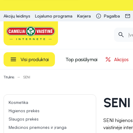
Akcijų leidinys
Lojalumo programa
Karjera
Pagalba
Visi produktai
Top pasiūlymai
Akcijos
Titulinis
SENI
SENI
Kosmetika
Higienos prekės
Slaugos prekės
SENI higienos
vaistinėje inte
Medicinos priemonės ir įranga