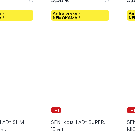
ė -
Antra prekė -
An
I!
NEMOKAMAI!
NE
epšelį
Į krepšelį
1+1
1+
i LADY SLIM
SENI įklotai LADY SUPER,
SEN
nt.
15 vnt.
MIC