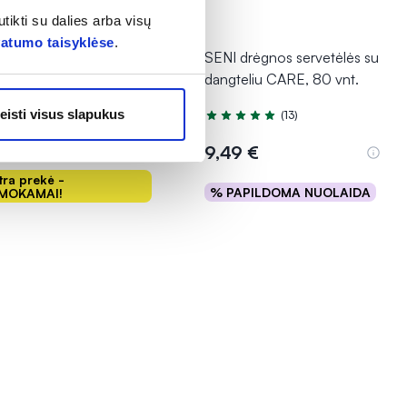
tikti su dalies arba visų
1
vatumo taisyklėse
.
I įklotai LADY SLIM
SENI drėgnos servetėlės su
MAL, 20 vnt.
dangteliu CARE, 80 vnt.
(3)
tinimas 5.0 iš 5
eisti visus slapukus
(13)
Įvertinimas 5.0 iš 5
19 €
9,49 €
tra prekė -
% PAPILDOMA NUOLAIDA
MOKAMAI!
Į krepšelį
Į krepšelį