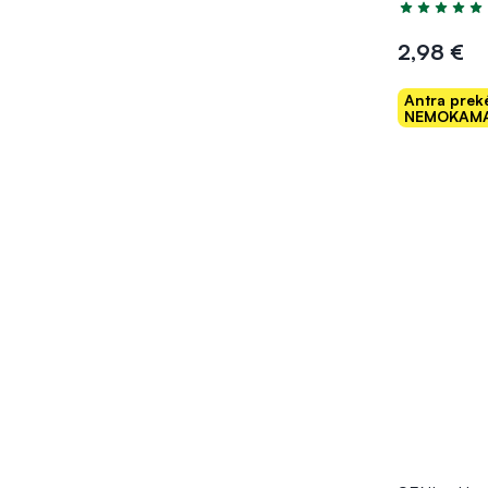
Įvertinimas 5
2,98 €
Antra prek
NEMOKAMA
Į kr