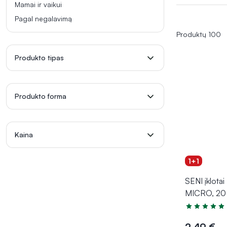
Mamai ir vaikui
Pagal negalavimą
Produktų 100
Produkto tipas
Produkto forma
Kaina
1+1
SENI įklota
MICRO, 20 
Įvertinimas 5
2,49 €