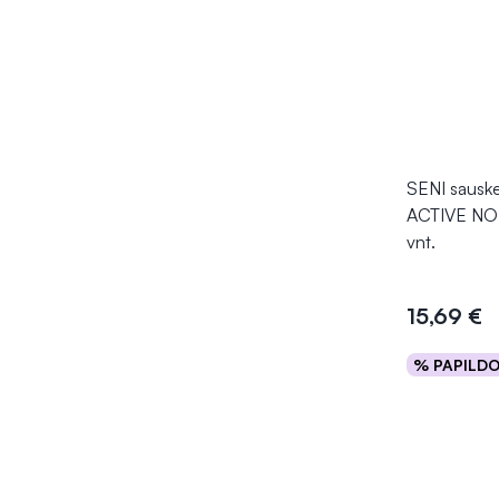
SENI sauske
ACTIVE NO
vnt.
15,69 €
% PAPILD
Į kr