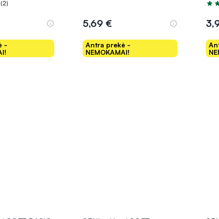
(2)
.0 iš 5
Įver
5,69 €
3,
ė -
Antra prekė -
An
I!
NEMOKAMAI!
NE
epšelį
Į krepšelį