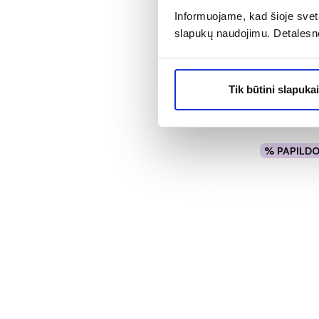
Informuojame, kad šioje sveta
slapukų naudojimu. Detalesn
SENI sausk
PLUS PREMI
Tik būtini slapukai
Įvertinimas 5
8,89 €
% PAPILD
Į kr