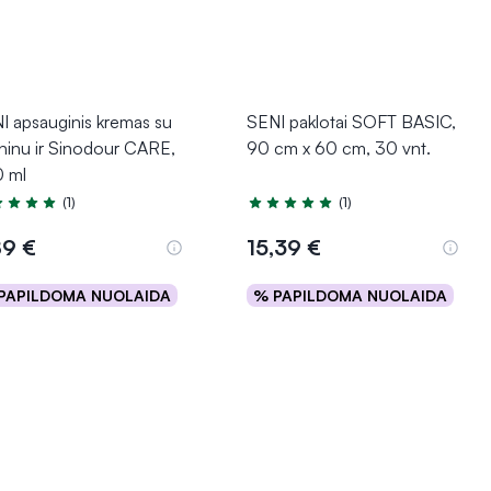
I apsauginis kremas su
SENI paklotai SOFT BASIC,
ininu ir Sinodour CARE,
90 cm x 60 cm, 30 vnt.
 ml
(1)
(1)
tinimas 5.0 iš 5
Įvertinimas 5.0 iš 5
89 €
15,39 €
PAPILDOMA NUOLAIDA
% PAPILDOMA NUOLAIDA
Į krepšelį
Į krepšelį