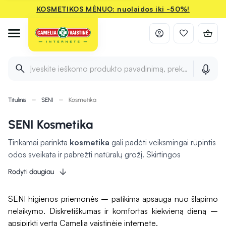
KOSMETIKOS MĖNUO: nuolaidos iki -50%!
Įveskite ieškomo produkto pavadinimą, prekės ženklą ir 
Titulinis
SENI
Kosmetika
SENI Kosmetika
Tinkamai parinkta
kosmetika
gali padėti veiksmingai rūpintis
odos sveikata ir pabrėžti natūralų grožį. Skirtingos
priemonės gali padėti drėkinti, apsaugoti nuo išorinių
Rodyti daugiau
veiksnių ir suteikti odai švytėjimo. Tiek kasdienės priežiūros,
tiek dekoratyvinės priemonės leis išreikšti savo stilių bei
SENI higienos priemonės – patikima apsauga nuo šlapimo
jaustis geriau. Rūpestingai pasirinkta kosmetika
gali
nelaikymo. Diskretiškumas ir komfortas kiekvieną dieną –
pagerinti odos būklę
ir suteikti pasitikėjimo kasdien.
apsipirkti verta Camelia vaistinėje internete.