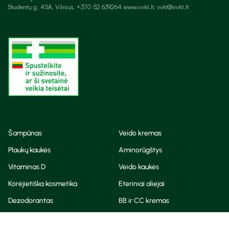
Studentų g. 45A, Vilnius, +370 52 639264 www.vvkt.lt, vvkt@vvkt.lt
Šampūnas
Veido kremas
Plaukų kaukės
Aminorūgštys
Vitaminas D
Veido kaukės
Korėjietiška kosmetika
Eteriniai aliejai
Dezodorantas
BB ir CC kremas