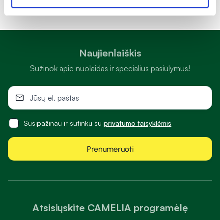
Naujienlaiškis
Sužinok apie nuolaidas ir specialius pasiūlymus!
Susipažinau ir sutinku su
privatumo taisyklėmis
Prenumeruoti
Atsisiųskite CAMELIA programėlę