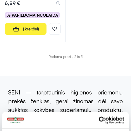
6,89 €
% PAPILDOMA NUOLAIDA
Į krepšelį
Rodoma prekių 3 iš 3
SENI – tarptautinis higienos priemonių
prekės ženklas, gerai žinomas dėl savo
aukštos kokybės sugeriamųjų produktų,
tokių kaip sauskelnės, įklotai, sauskelnės-
kelnaitės ir kiti panašūs gaminiai, skirti tiek