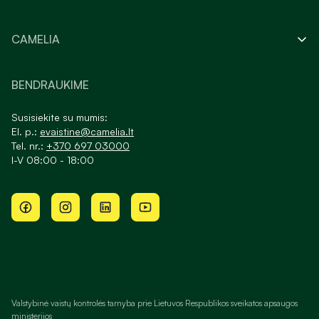
CAMELIA
BENDRAUKIME
Susisiekite su mumis:
El. p.:
evaistine@camelia.lt
Tel. nr.:
+370 697 03000
I-V 08:00 - 18:00
Valstybinė vaistų kontrolės tarnyba prie Lietuvos Respublikos sveikatos apsaugos
ministerijos