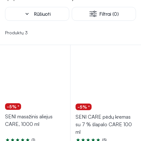
expand_more
Rūšiuoti
Filtrai (0)
Produktų 3
-5% *
-5% *
SENI masažinis aliejus
SENI CARE pėdų kremas
CARE, 1000 ml
su 7 % šlapalo CARE 100
ml
(1)
(5)