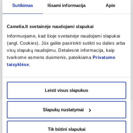
suaugusiems, tiek vaikams. SENI taip pat
Sutikimas
Išsami informacija
Apie
siūlo papildomus priežiūros produktus,
tokius kaip odos priežiūros priemonės,
Camelia.lt svetainėje naudojami slapukai
skirtas apsaugoti ir prižiūrėti dėl drėgmės ar
Informuojame, kad šioje svetainėje naudojami slapukai
trinties pažeistą odą. Šio prekės ženklo
(angl. Cookies). Jūs galite pasirinkti sutikti su dalies arba
sukurti produktai gali padėti užtikrinti
visų slapukų naudojimu. Detalesnė informacija, kaip
tvarkome asmens duomenis, pateikiama
Privatumo
maksimalų komfortą ir apsaugą. Tai patikimi,
taisyklėse
.
inovatyvūs, kiekvieno poreikius atitinkantys
produktai.
Leisti visus slapukus
Slapukų nustatymai
Tik būtini slapukai