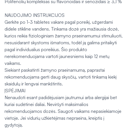
Polifenolių kompleksas su flavonoidais ir senozidais ≥ 3,1 %
NAUDOJIMO INSTRUKCIJOS
Gerkite po 1-3 tabletes vakare pagal poreikį, užgerdami
didele stikline vandens. Tinkama dozė yra mažiausia dozė,
kurios reikia fiziologiniam žarnyno praeinamumui stimuliuoti,
nesusidarant skystoms išmatoms, todėl ją galima pritaikyti
pagal individualius poreikius. Šio produkto
nerekomenduojama vartoti jaunesniems kaip 12 metų
vaikams.
Siekiant paskatinti žarnyno praeinamumą, paprastai
rekomenduojama gerti daug skysčių, vartoti tinkamą kiekį
skaidulų ir lengvai mankštintis.
ĮSPĖJIMAI
Nenaudoti esant padidėjusiam jautrumui arba alergijai bet
kuriai sudėtinei daliai. Neviršyti maksimalios
rekomenduojamos dozės. Saugoti vaikams nepasiekiamoje
vietoje. Jei vidurių užkietėjimas nepraeina, kreiptis į
gydytoją.