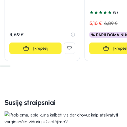
(8)
Įvertinimas 5.0 iš 5
5,16 €
6,89 €
3,69 €
% PAPILDOMA NU
Į krepšelį
Į krepšel
Susiję straipsniai