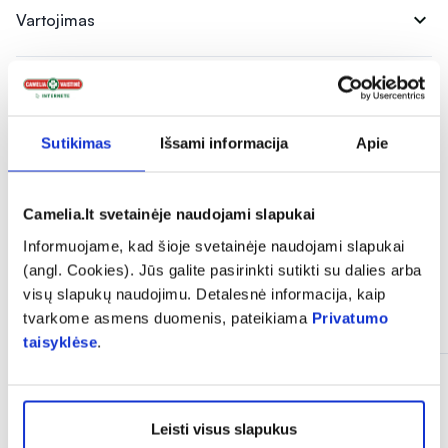
expand_more
Vartojimas
expand_more
Instrukcijos ir informacija
Sutikimas
Išsami informacija
Apie
expand_more
Atsiliepimai (4)
Camelia.lt svetainėje naudojami slapukai
Informuojame, kad šioje svetainėje naudojami slapukai
(angl. Cookies). Jūs galite pasirinkti sutikti su dalies arba
visų slapukų naudojimu. Detalesnė informacija, kaip
Panašios prekės
tvarkome asmens duomenis, pateikiama
Privatumo
taisyklėse
.
Leisti visus slapukus