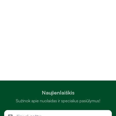
Naujienlaiškis
Sužinok apie nuolaidas ir specialius pasiūlymus!