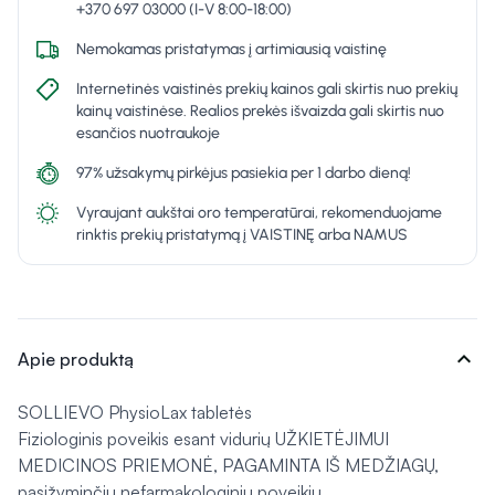
+370 697 03000 (I-V 8:00-18:00)
Nemokamas pristatymas į artimiausią vaistinę
Internetinės vaistinės prekių kainos gali skirtis nuo prekių
kainų vaistinėse. Realios prekės išvaizda gali skirtis nuo
esančios nuotraukoje
97% užsakymų pirkėjus pasiekia per 1 darbo dieną!
Vyraujant aukštai oro temperatūrai, rekomenduojame
rinktis prekių pristatymą į VAISTINĘ arba NAMUS
expand_more
Apie produktą
SOLLIEVO PhysioLax tabletės
Fiziologinis poveikis esant vidurių UŽKIETĖJIMUI
MEDICINOS PRIEMONĖ, PAGAMINTA IŠ MEDŽIAGŲ,
pasižyminčių nefarmakologiniu poveikiu