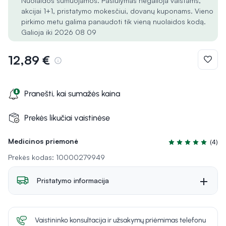
Nuolaidos sumuojamos. Pasiūlymas negalioja vaistams,
akcijai 1+1, pristatymo mokesčiui, dovanų kuponams. Vieno
pirkimo metu galima panaudoti tik vieną nuolaidos kodą.
Galioja iki 2026 08 09
12,89 €
Pranešti, kai sumažės kaina
Prekės likučiai vaistinėse
Medicinos priemonė
(4)
Įvertinimas 5.0 iš
Prekės kodas: 10000279949
Pristatymo informacija
Vaistininko konsultacija ir užsakymų priėmimas telefonu