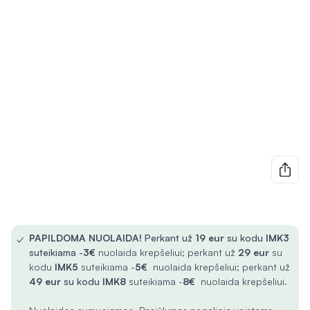
✓
PAPILDOMA NUOLAIDA!
Perkant už
19 eur
su kodu
IMK3
suteikiama -
3€
nuolaida krepšeliui; perkant už
29 eur
su
kodu
IMK5
suteikiama -
5€
nuolaida krepšeliui; perkant už
49 eur
su kodu
IMK8
suteikiama -
8€
nuolaida krepšeliui.