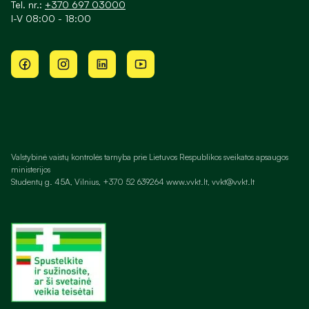
Tel. nr.:
+370 697 03000
I-V 08:00 - 18:00
Valstybinė vaistų kontrolės tarnyba prie Lietuvos Respublikos sveikatos apsaugos
ministerijos
Studentų g. 45A, Vilnius, +370 52 639264 www.vvkt.lt, vvkt@vvkt.lt