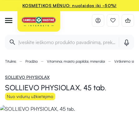
KOSMETIKOS MĖNUO: nuolaidos iki -50%!
Įveskite ieškomo produkto pavadinimą, prekės ženklą ir 
Titulinis
Pradžia
Vitaminai, maisto papildai, mineralai
Virškinimo sist
SOLLIEVO PHYSIOLAX
SOLLIEVO PHYSIOLAX, 45 tab.
Nuo vidurių užkietėjimo