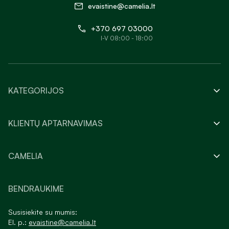
evaistine@camelia.lt
+370 697 03000
I-V 08:00 - 18:00
KATEGORIJOS
KLIENTŲ APTARNAVIMAS
CAMELIA
BENDRAUKIME
Susisiekite su mumis:
El. p.:
evaistine@camelia.lt