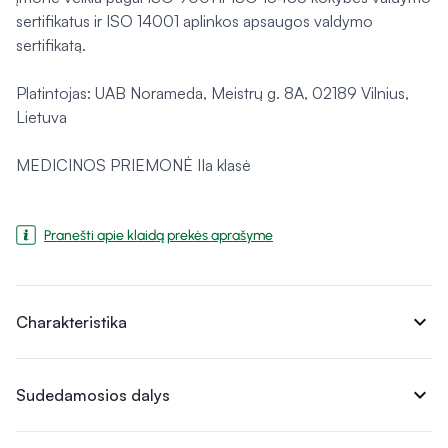
sertifikatus ir ISO 14001 aplinkos apsaugos valdymo
sertifikatą.
Platintojas: UAB Norameda, Meistrų g. 8A, 02189 Vilnius,
Lietuva
MEDICINOS PRIEMONĖ IIa klasė
Pranešti apie klaidą prekės aprašyme
expand_more
Charakteristika
expand_more
Sudedamosios dalys