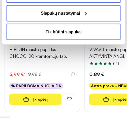
Slapukų nustatymai
Tik būtini slapukai
-40% *
1+1
BIFIDIN maisto papildas
VIVAVIT maisto pap
CHOCO, 20 kramtomųjų tab.
AKTYVINTA ANGLIS,
(14)
Įvertinimas 5.0 iš 5
5,99 €*
9,98 €
0,89 €
% PAPILDOMA NUOLAIDA
Antra prekė - NE
Į krepšelį
Į krepšel