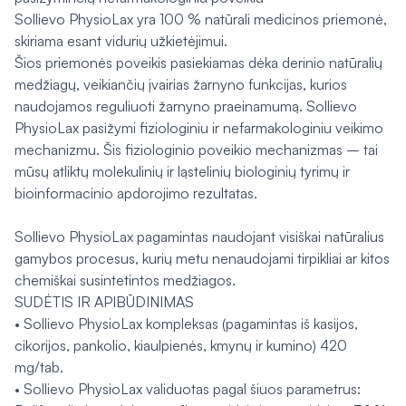
Sollievo PhysioLax yra 100 % natūrali medicinos priemonė,
skiriama esant vidurių užkietėjimui.
Šios priemonės poveikis pasiekiamas dėka derinio natūralių
medžiagų, veikiančių įvairias žarnyno funkcijas, kurios
naudojamos reguliuoti žarnyno praeinamumą. Sollievo
PhysioLax pasižymi fiziologiniu ir nefarmakologiniu veikimo
mechanizmu. Šis fiziologinio poveikio mechanizmas – tai
mūsų atliktų molekulinių ir ląstelinių biologinių tyrimų ir
bioinformacinio apdorojimo rezultatas.
Sollievo PhysioLax pagamintas naudojant visiškai natūralius
gamybos procesus, kurių metu nenaudojami tirpikliai ar kitos
chemiškai susintetintos medžiagos.
SUDĖTIS IR APIBŪDINIMAS
• Sollievo PhysioLax kompleksas (pagamintas iš kasijos,
cikorijos, pankolio, kiaulpienės, kmynų ir kumino) 420
mg/tab.
• Sollievo PhysioLax validuotas pagal šiuos parametrus: