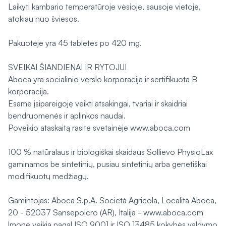
Laikyti kambario temperatūroje vėsioje, sausoje vietoje,
atokiau nuo šviesos.
Pakuotėje yra 45 tabletės po 420 mg.
SVEIKAI ŠIANDIENAI IR RYTOJUI
Aboca yra socialinio verslo korporacija ir sertifikuota B
korporacija.
Esame įsipareigoję veikti atsakingai, tvariai ir skaidriai
bendruomenės ir aplinkos naudai.
Poveikio ataskaitą rasite svetainėje www.aboca.com
100 % natūralaus ir biologiškai skaidaus Sollievo PhysioLax
gaminamos be sintetinių, pusiau sintetinių arba genetiškai
modifikuotų medžiagų.
Gamintojas: Aboca S.p.A. Società Agricola, Località Aboca,
20 - 52037 Sansepolcro (AR), Italija - www.aboca.com
Įmonė veikia pagal ISO 9001 ir ISO 13485 kokybės valdymo