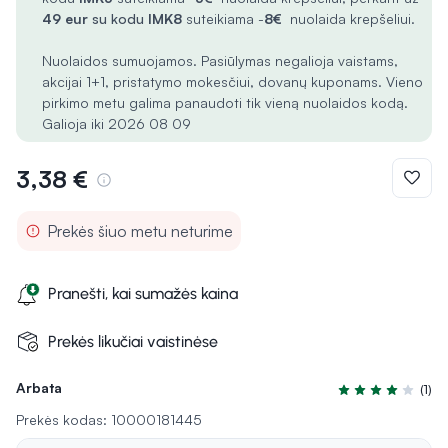
49 eur
su kodu
IMK8
suteikiama -
8€
nuolaida krepšeliui.
Nuolaidos sumuojamos. Pasiūlymas negalioja vaistams,
akcijai 1+1, pristatymo mokesčiui, dovanų kuponams. Vieno
pirkimo metu galima panaudoti tik vieną nuolaidos kodą.
Galioja iki 2026 08 09
3,38 €
Prekės šiuo metu neturime
Pranešti, kai sumažės kaina
Prekės likučiai vaistinėse
Arbata
(1)
Įvertinimas 4.0 i
Prekės kodas: 10000181445