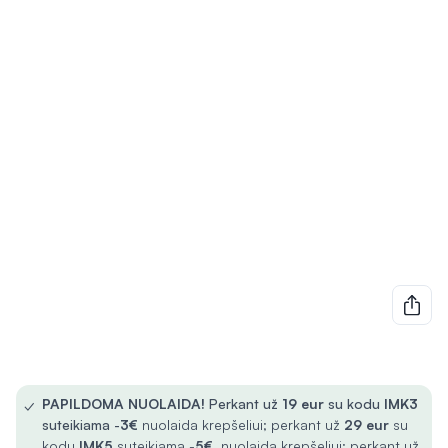
✓
PAPILDOMA NUOLAIDA!
Perkant už
19 eur
su kodu
IMK3
suteikiama -
3€
nuolaida krepšeliui; perkant už
29 eur
su
kodu
IMK5
suteikiama -
5€
nuolaida krepšeliui; perkant už