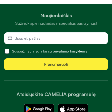
Naujienlaiškis
Sužinok apie nuolaidas ir specialius pasiūlymus!
Susipažinau ir sutinku su
privatumo taisyklėmis
Prenumeruoti
Atsisiųskite CAMELIA programėlę