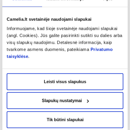
Camelia.lt svetainėje naudojami slapukai
expand_more
Charakteristika
Informuojame, kad šioje svetainėje naudojami slapukai
(angl. Cookies). Jūs galite pasirinkti sutikti su dalies arba
expand_more
Sudedamosios dalys
visų slapukų naudojimu. Detalesnė informacija, kaip
tvarkome asmens duomenis, pateikiama
Privatumo
taisyklėse
.
expand_more
Vartojimas
Leisti visus slapukus
expand_more
Atsiliepimai (1)
Slapukų nustatymai
Tik būtini slapukai
Panašios prekės