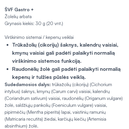
ŠVF Gastro +
Žolelių arbata
Grynasis kiekis: 30 g (20 vnt.)
Virškinimo sistemai / kepenų veiklai
Trūkažolių (cikorijų) šaknys, kalendrų vaisiai,
kmynų vaisiai gali padėti palaikyti normalią
virškinimo sistemos funkciją.
Raudonėlių žolė gali padėti palaikyti normalią
kepenų ir tulžies pūslės veiklą.
Sudedamosios dalys:
trūkažolių (cikorijų) (
Cichorium
intybus
) šaknys, kmynų (
Carum carvi
) vaisiai, kalendrų
(
Coriandrum sativum
) vaisiai, raudonėlių (
Origanum vulgare
)
žolė, saldžiųjų pankolių (
Foeniculum vulgare
) vaisiai,
pipirmėčių (
Mentha piperita
) lapai, vaistinių ramunių
(
Matricaria recutita
) žiedai, karčiųjų kiečių (
Artemisia
absinthium
) žolė.