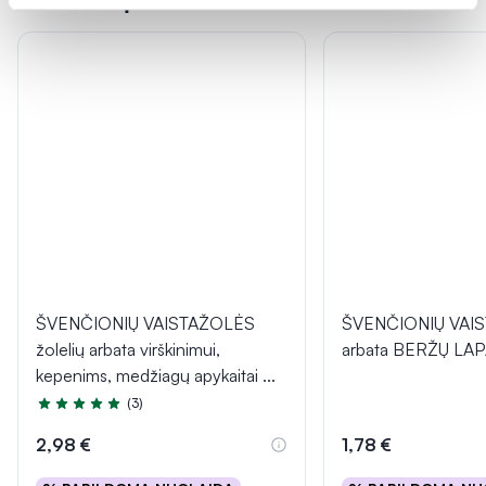
ŠVENČIONIŲ VAISTAŽOLĖS
ŠVENČIONIŲ VAI
žolelių arbata virškinimui,
arbata BERŽŲ LAP
kepenims, medžiagų apykaitai
...
(3)
Įvertinimas 4.7 iš 5
2,98 €
1,78 €