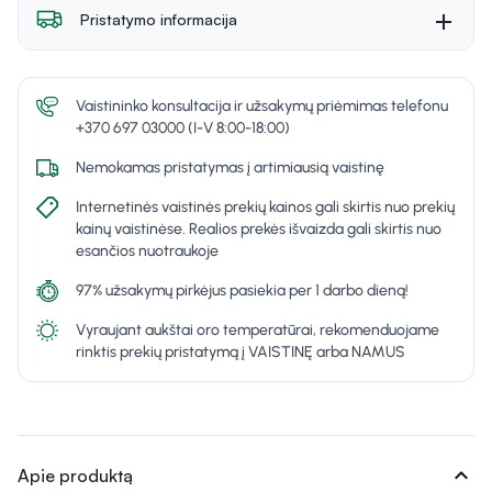
Pristatymo informacija
Vaistininko konsultacija ir užsakymų priėmimas telefonu
+370 697 03000 (I-V 8:00-18:00)
Nemokamas pristatymas į artimiausią vaistinę
Internetinės vaistinės prekių kainos gali skirtis nuo prekių
kainų vaistinėse. Realios prekės išvaizda gali skirtis nuo
esančios nuotraukoje
97% užsakymų pirkėjus pasiekia per 1 darbo dieną!
Vyraujant aukštai oro temperatūrai, rekomenduojame
rinktis prekių pristatymą į VAISTINĘ arba NAMUS
expand_more
Apie produktą