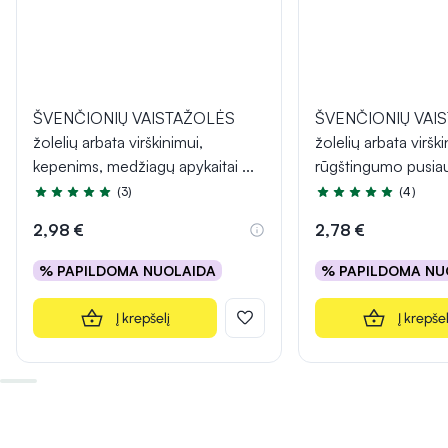
ŠVENČIONIŲ VAISTAŽOLĖS
ŠVENČIONIŲ VAI
žolelių arbata virškinimui,
žolelių arbata virški
kepenims, medžiagų apykaitai
...
rūgštingumo pusiau
(3)
(4)
Įvertinimas 4.7 iš 5
Įvertinimas 5.0 iš 5
2,98 €
2,78 €
% PAPILDOMA NUOLAIDA
% PAPILDOMA NU
Į krepšelį
Į krepšel