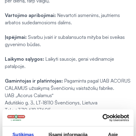
per dieną, tarp valgių.
Vartojimo apribojimai:
Nevartoti asmenims, jautriems
arbatos sudedamosioms dalims.
Įspėjimai:
Svarbu įvairi ir subalansuota mityba bei sveikas
gyvenimo būdas.
Laikymo sąlygos:
Laikyti sausoje, gerai vėdinamoje
patalpoje.
Gamintojas ir platintojas:
Pagaminta pagal UAB ACORUS
CALAMUS užsakymą Švenčionių vaistažolių fabrike.
UAB „Acorus Calamus“
Adutiškio g. 3, LT-18110 Švenčionys, Lietuva
Tel.: +370 618 17605
www.vaistazoles.lt
Pranešti apie klaidą prekės aprašyme
Sutikimas
Išsami informacija
Apie