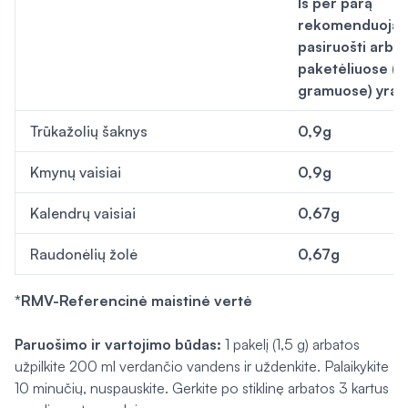
Iš per parą
rekomenduoja
pasiruošti arbat
paketėliuose (4
gramuose) yra
Trūkažolių šaknys
0,9g
Kmynų vaisiai
0,9g
Kalendrų vaisiai
0,67g
Raudonėlių žolė
0,67g
*RMV-Referencinė maistinė vertė
Paruošimo ir vartojimo būdas:
1 pakelį (1,5 g) arbatos
užpilkite 200 ml verdančio vandens ir uždenkite. Palaikykite
10 minučių, nuspauskite. Gerkite po stiklinę arbatos 3 kartus