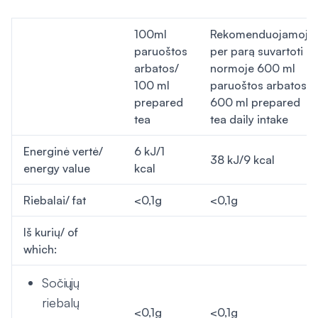
100ml
Rekomenduojamoje
paruoštos
per parą suvartoti
arbatos/
normoje 600 ml
100 ml
paruoštos arbatos/
prepared
600 ml prepared
tea
tea daily intake
Energinė vertė/
6 kJ/1
38 kJ/9 kcal
energy value
kcal
Riebalai/ fat
<0,1g
<0,1g
Iš kurių/ of
which:
Sočiųjų
riebalų
<0,1g
<0,1g