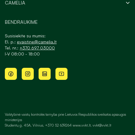
CAMELIA
BENDRAUKIME
Susisiekite su mumis:
El. p.:
evaistine@camelia.lt
Tel. nr.:
+370 697 03000
I-V 08:00 - 18:00
Valstybinė vaistų kontrolės tarnyba prie Lietuvos Respublikos sveikatos apsaugos
ministerijos
Studentų g. 45A, Vilnius, +370 52 639264 www.vvkt.lt, vvkt@vvkt.lt