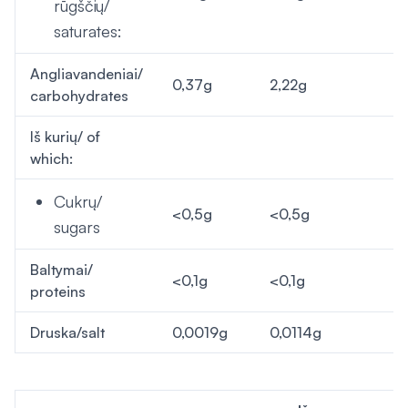
rūgščių/
saturates:
Angliavandeniai/
0,37g
2,22g
carbohydrates
Iš kurių/ of
which:
Cukrų/
<0,5g
<0,5g
sugars
Baltymai/
<0,1g
<0,1g
proteins
Druska/salt
0,0019g
0,0114g