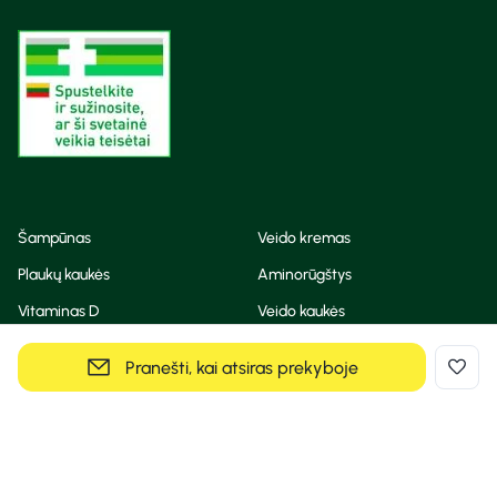
Šampūnas
Veido kremas
Plaukų kaukės
Aminorūgštys
Vitaminas D
Veido kaukės
Korėjietiška kosmetika
Eteriniai aliejai
Pranešti, kai atsiras prekyboje
Dezodorantas
BB ir CC kremas
Visos teisės saugomos
Privatumo taisyklės
Slapukų politika