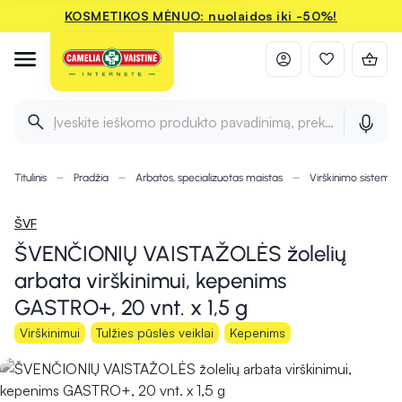
KOSMETIKOS MĖNUO: nuolaidos iki -50%!
Įveskite ieškomo produkto pavadinimą, prekės ženklą ir 
Titulinis
Pradžia
Arbatos, specializuotas maistas
Virškinimo sistemai
ŠVF
ŠVENČIONIŲ VAISTAŽOLĖS žolelių
arbata virškinimui, kepenims
GASTRO+, 20 vnt. x 1,5 g
Virškinimui
Tulžies pūslės veiklai
Kepenims