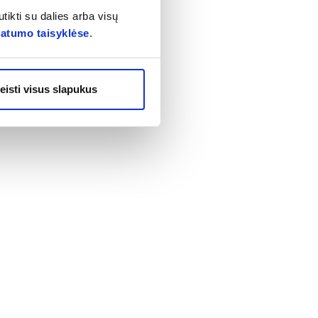
tikti su dalies arba visų
vatumo taisyklėse
.
klinę arbatos 3 kartus per dieną.
eisti visus slapukus