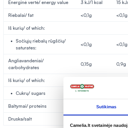
Energinė vertė/ energy value
3 kJ/1 kcal
15 kJ
Riebalai/ fat
<0,1g
<0,1g
Iš kurių/ of which:
Sočiųjų riebalų rūgščių/
<0,1g
<0,1g
saturates:
Angliavandeniai/
0,15g
0,9g
carbohydrates
Iš kurių/ of which:
Cukrų/ sugars
<0,5g
<0,5
Baltymai/ proteins
<0,1g
<0,1g
Sutikimas
Druska/salt
0,0048g
0,02
Camelia.lt svetainėje naudo