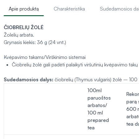
Apie produktą
Charakteristika
Sudedamosios da
ČIOBRELIŲ ŽOLĖ
Žolelių arbata.
Grynasis kiekis: 36 g (24 vnt.)
Kvėpavimo takams/Virškinimo sistemai
Čiobrelių žolė gali padėti palaikyti viršutinių kvėpavimo takų 
Sudedamosios dalys:
čiobrelių (
Thymus vulgaris
) žolė – 100
100ml
Reko
paruoštos
parą 
arbatos/
600 
100 ml
arbat
prepared
tea d
tea