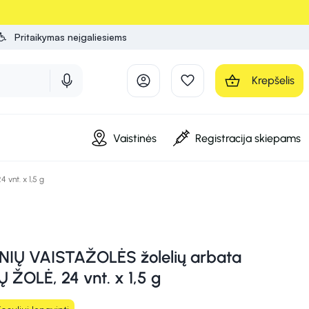
Pritaikymas neįgaliesiems
Krepšelis
Vaistinės
Registracija skiepams
vnt. x 1,5 g
IŲ VAISTAŽOLĖS žolelių arbata
 ŽOLĖ, 24 vnt. x 1,5 g