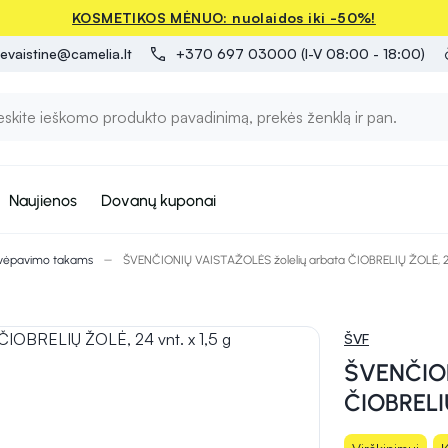
KOSMETIKOS MĖNUO: nuolaidos iki -50%!
evaistine@camelia.lt
+370 697 03000 (I-V 08:00 - 18:00)
Naujienos
Dovanų kuponai
vėpavimo takams
ŠVENČIONIŲ VAISTAŽOLĖS žolelių arbata ČIOBRELIŲ ŽOLĖ, 24 
ŠVF
ŠVENČION
ČIOBRELIŲ