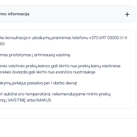
ymo informacija
nko konsultacija ir užsakymų priėmimas telefonu +370 697 03000 (I-V
00)
as pristatymas į artimiausią vaistinę
inės vaistinės prekių kainos gali skirtis nuo prekių kainų vaistinėse.
prekės išvaizda gali skirtis nuo esančios nuotraukoje
kymų pirkėjus pasiekia per 1 darbo dieną!
t aukštai oro temperatūrai, rekomenduojame rinktis prekių
ymą į VAISTINĘ arba NAMUS