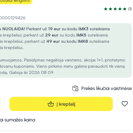
osuliui lengvinti
(1)
Įvertinimas 5.0
 10000129426
 NUOLAIDA!
Perkant už
19 eur
su kodu
IMK3
suteikiama
 krepšeliui; perkant už
29 eur
su kodu
IMK5
suteikiama
a krepšeliui; perkant už
49 eur
su kodu
IMK8
suteikiama
a krepšeliui.
umuojamos. Pasiūlymas negalioja vaistams, akcijai 1+1, pristatymo
dovanų kuponams. Vieno pirkimo metu galima panaudoti tik vieną
odą. Galioja iki 2026 08 09
Prekės likučiai vaistinėse
d
Į krepšelį
kai sumažės kaina