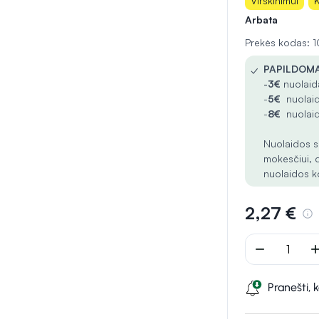
Virškinimui
K
Arbata
Prekės kodas:
✓
PAPILDOMA
-
3€
nuolaida
-
5€
nuolaid
-
8€
nuolaid
Nuolaidos s
mokesčiui, 
nuolaidos k
2,27 €
remove
ad
Pranešti, 