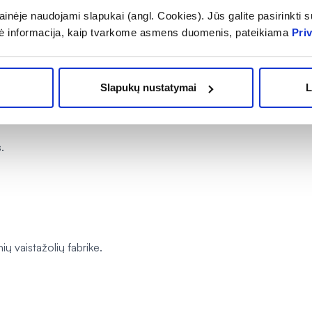
inėje naudojami slapukai (angl. Cookies). Jūs galite pasirinkti su
ė informacija, kaip tvarkome asmens duomenis, pateikiama
Pri
ns ir uždenkite. Palaikykite 10 minučių, nuspauskite. Gerkite po sti
Slapukų nustatymai
L
.
aistažolių fabrike.