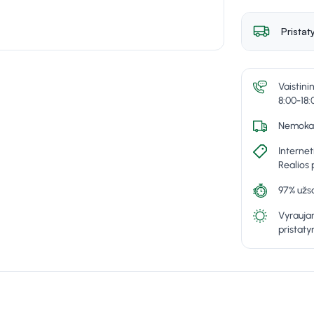
Pristat
Vaistini
8:00-18:
Nemokam
Internet
Realios 
97% užsa
Vyraujan
pristat