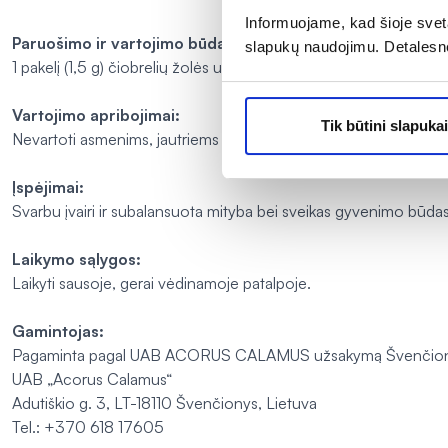
Informuojame, kad šioje sveta
Paruošimo ir vartojimo būdas:
slapukų naudojimu. Detalesn
1 pakelį (1,5 g) čiobrelių žolės užpilkite 200 ml verdančio vande
Vartojimo apribojimai:
Tik būtini slapukai
Nevartoti asmenims, jautriems arbatos sudedamosioms dalims.
Įspėjimai:
Svarbu įvairi ir subalansuota mityba bei sveikas gyvenimo būdas
Laikymo sąlygos:
Laikyti sausoje, gerai vėdinamoje patalpoje.
Gamintojas:
Pagaminta pagal UAB ACORUS CALAMUS užsakymą Švenčionių v
UAB „Acorus Calamus“
Adutiškio g. 3, LT-18110 Švenčionys, Lietuva
Tel.: +370 618 17605