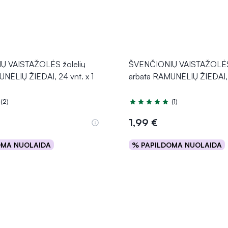
Ų VAISTAŽOLĖS žolelių
ŠVENČIONIŲ VAISTAŽOLĖS 
NĖLIŲ ŽIEDAI, 24 vnt. x 1
arbata RAMUNĖLIŲ ŽIEDAI,
(2)
(1)
.0 iš 5
Įvertinimas 5.0 iš 5
1,99 €
OMA NUOLAIDA
% PAPILDOMA NUOLAIDA
Į krepšelį
Į krepšelį