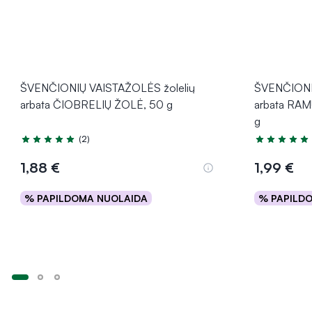
ŠVENČIONIŲ VAISTAŽOLĖS žolelių
ŠVENČIONI
arbata ČIOBRELIŲ ŽOLĖ, 50 g
arbata RAMU
g
(2)
Įvertinimas 5.0 iš 5
Įvertinimas 5
1,88 €
1,99 €
% PAPILDOMA NUOLAIDA
% PAPILD
Į krepšelį