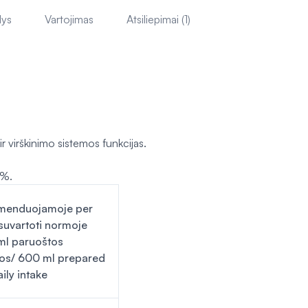
lys
Vartojimas
Atsiliepimai (1)
ir virškinimo sistemos funkcijas.
 %.
menduojamoje per
suvartoti normoje
ml paruoštos
os/ 600 ml prepared
aily intake