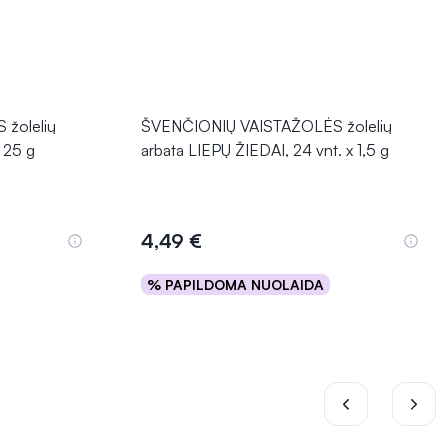
žolelių
ŠVENČIONIŲ VAISTAŽOLĖS žolelių
 25 g
arbata LIEPŲ ŽIEDAI, 24 vnt. x 1,5 g
4,49 €
% PAPILDOMA NUOLAIDA
Į krepšelį