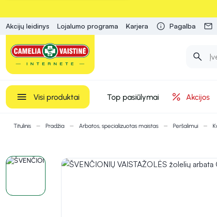
Akcijų leidinys
Lojalumo programa
Karjera
Pagalba
Visi produktai
Top pasiūlymai
Akcijos
Titulinis
Pradžia
Arbatos, specializuotas maistas
Peršalimui
K