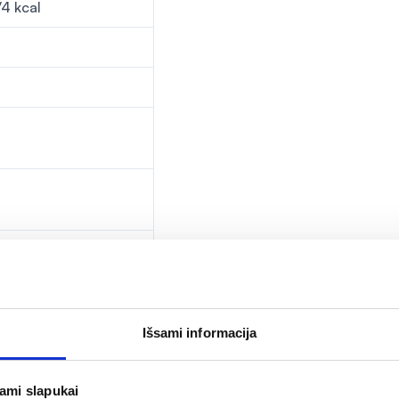
/4 kcal
g
Išsami informacija
88g
jami slapukai