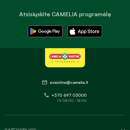
Atsisiųskite CAMELIA programėlę
evaistine@camelia.lt
+370 697 03000
I-V 08:00 - 18:00