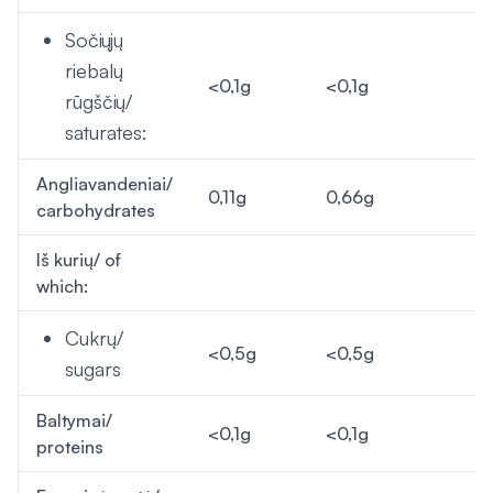
Sočiųjų
riebalų
<0,1g
<0,1g
rūgščių/
saturates:
Angliavandeniai/
0,11g
0,66g
carbohydrates
Iš kurių/ of
which:
Cukrų/
<0,5g
<0,5g
sugars
Baltymai/
<0,1g
<0,1g
proteins