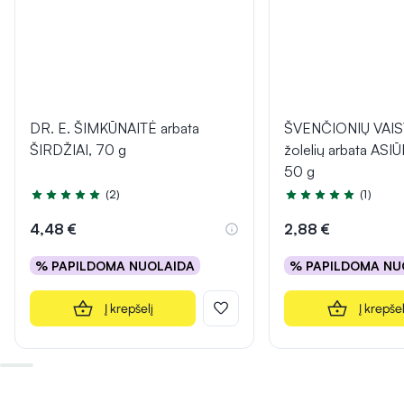
DR. E. ŠIMKŪNAITĖ arbata
ŠVENČIONIŲ VAI
ŠIRDŽIAI, 70 g
žolelių arbata ASI
50 g
(2)
(1)
Įvertinimas 5.0 iš 5
Įvertinimas 5.0 iš 5
4,48 €
2,88 €
% PAPILDOMA NUOLAIDA
% PAPILDOMA NU
Į krepšelį
Į krepšel