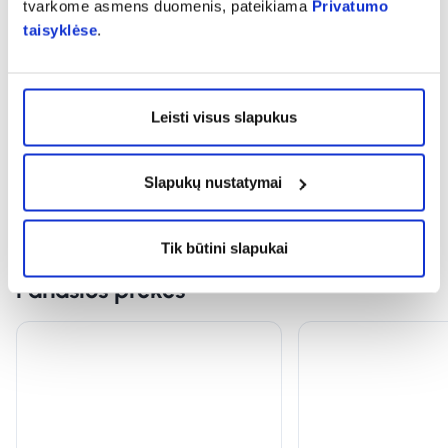
tvarkome asmens duomenis, pateikiama
Privatumo
taisyklėse
.
expand_more
Vartojimas
Leisti visus slapukus
expand_more
Atsiliepimai (1)
Slapukų nustatymai
Tik būtini slapukai
Panašios prekės