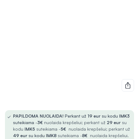
✓
PAPILDOMA NUOLAIDA!
Perkant už
19 eur
su kodu
IMK3
suteikiama -
3€
nuolaida krepšeliui; perkant už
29 eur
su
kodu
IMK5
suteikiama -
5€
nuolaida krepšeliui; perkant už
49 eur
su kodu
IMK8
suteikiama -
8€
nuolaida krepšeliui.