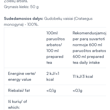
Žolelių arbata.
Grynasis kiekis: 50 g
Sudedamosios dalys:
Gudobelių vaisiai (
Crataegus
monogyna
) - 100%.
100ml
Rekomenduojamoje
paruoštos
per parą suvartoti
arbatos/
normoje 600 ml
100 ml
paruoštos arbatos/
prepared
600 ml prepared
tea
tea daily intake
Energinė vertė/
2 kJ/<1
11 kJ/3 kcal
energy value
kcal
Riebalai/ fat
<0,1g
<0,1g
Iš kurių/ of
which: