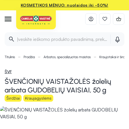
KOSMETIKOS MĖNUO: nuolaidos iki -50%!
Įveskite ieškomo produkto pavadinimą, prekės ženklą ir 
Titulinis
Pradžia
Arbatos, specializuotas maistas
Kraujotakai ir širdie
ŠVF
ŠVENČIONIŲ VAISTAŽOLĖS žolelių
arbata GUDOBELIŲ VAISIAI, 50 g
Širdžiai
Kraujagyslėms