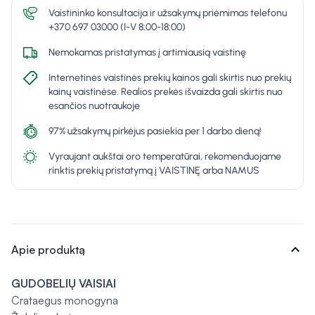
Vaistininko konsultacija ir užsakymų priėmimas telefonu
+370 697 03000 (I-V 8:00-18:00)
Nemokamas pristatymas į artimiausią vaistinę
Internetinės vaistinės prekių kainos gali skirtis nuo prekių
kainų vaistinėse. Realios prekės išvaizda gali skirtis nuo
esančios nuotraukoje
97% užsakymų pirkėjus pasiekia per 1 darbo dieną!
Vyraujant aukštai oro temperatūrai, rekomenduojame
rinktis prekių pristatymą į VAISTINĘ arba NAMUS
expand_more
Apie produktą
GUDOBELIŲ VAISIAI
Crataegus monogyna