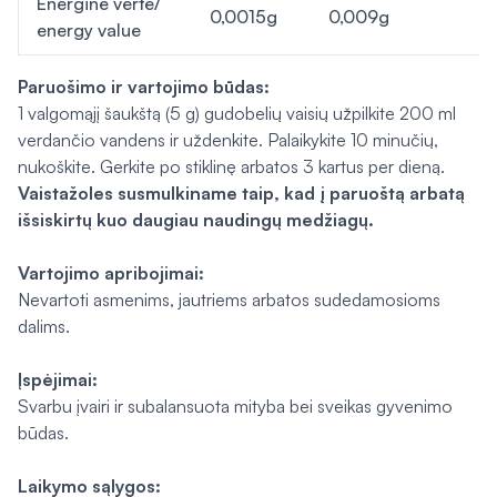
Energinė vertė/
0,0015g
0,009g
energy value
Paruošimo ir vartojimo būdas:
1 valgomąjį šaukštą (5 g) gudobelių vaisių užpilkite 200 ml
verdančio vandens ir uždenkite. Palaikykite 10 minučių,
nukoškite. Gerkite po stiklinę arbatos 3 kartus per dieną.
Vaistažoles susmulkiname taip, kad į paruoštą arbatą
išsiskirtų kuo daugiau naudingų medžiagų.
Vartojimo apribojimai:
Nevartoti asmenims, jautriems arbatos sudedamosioms
dalims.
Įspėjimai:
Svarbu įvairi ir subalansuota mityba bei sveikas gyvenimo
būdas.
Laikymo sąlygos: