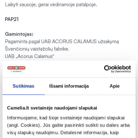
Laikyti sausoje, gerai vėdinamoje patalpoje.
PAP21
Gamintojas:
Pagaminta pagal UAB ACORUS CALAMUS užsakymą
Švenčionių vaistažolių fabrike.
UAB „Acorus Calamus“
Adutiškio g. 3, LT-18110 Švenčionys, Lietuva
Tel.: +370 618 17605
Pranešti apie klaidą prekės aprašyme
Sutikimas
Išsami informacija
Apie
Camelia.lt svetainėje naudojami slapukai
expand_more
Charakteristika
Informuojame, kad šioje svetainėje naudojami slapukai
(angl. Cookies). Jūs galite pasirinkti sutikti su dalies arba
visų slapukų naudojimu. Detalesnė informacija, kaip
expand_more
Sudedamosios dalys