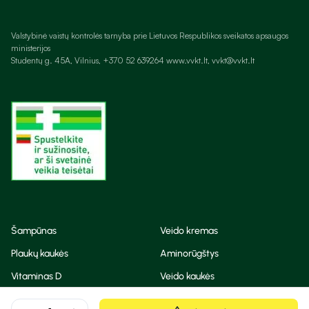
Valstybinė vaistų kontrolės tarnyba prie Lietuvos Respublikos sveikatos apsaugos
ministerijos
Studentų g. 45A, Vilnius, +370 52 639264 www.vvkt.lt, vvkt@vvkt.lt
Šampūnas
Veido kremas
Plaukų kaukės
Aminorūgštys
Vitaminas D
Veido kaukės
Korėjietiška kosmetika
Eteriniai aliejai