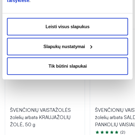
taisyklėse
.
Panašios prekės
Leisti visus slapukus
Slapukų nustatymai
Tik būtini slapukai
ŠVENČIONIŲ VAISTAŽOLĖS
ŠVENČIONIŲ VAI
žolelių arbata KRAUJAŽOLIŲ
žolelių arbata SA
ŽOLĖ, 50 g
PANKOLIŲ VAISIAI,
(2)