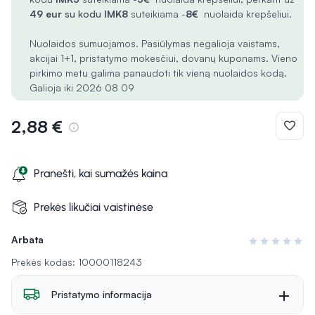
49 eur
su kodu
IMK8
suteikiama -
8€
nuolaida krepšeliui.
Nuolaidos sumuojamos. Pasiūlymas negalioja vaistams,
akcijai 1+1, pristatymo mokesčiui, dovanų kuponams. Vieno
pirkimo metu galima panaudoti tik vieną nuolaidos kodą.
Galioja iki 2026 08 09
2,88 €
Pranešti, kai sumažės kaina
Prekės likučiai vaistinėse
Arbata
Įvertinimas 0 i
Prekės kodas: 10000118243
Pristatymo informacija