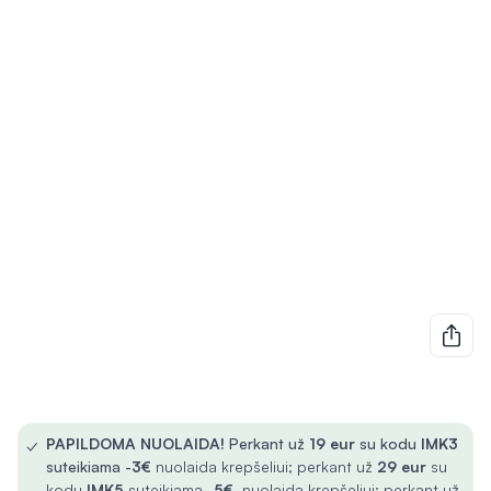
✓
PAPILDOMA NUOLAIDA!
Perkant už
19 eur
su kodu
IMK3
suteikiama -
3€
nuolaida krepšeliui; perkant už
29 eur
su
kodu
IMK5
suteikiama -
5€
nuolaida krepšeliui; perkant už