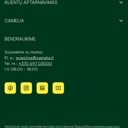
KLIENTŲ APTARNAVIMAS
CAMELIA
BENDRAUKIME
Susisiekite su mumis:
El. p.:
evaistine@camelia.lt
Tel. nr.:
+370 697 03000
I-V 08:00 - 18:00
Valstybinė vaistų kontrolės tarnyba prie Lietuvos Respublikos sveikatos apsaugos