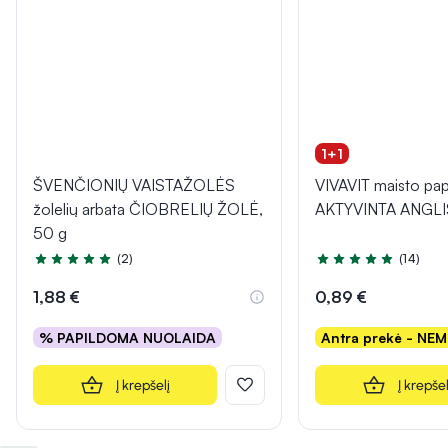
1+1
ŠVENČIONIŲ VAISTAŽOLĖS
VIVAVIT maisto pap
žolelių arbata ČIOBRELIŲ ŽOLĖ,
AKTYVINTA ANGLIS,
50 g
(2)
(14)
Įvertinimas 5.0 iš 5
Įvertinimas 5.0 iš 5
1,88 €
0,89 €
% PAPILDOMA NUOLAIDA
Antra prekė - NE
Į krepšelį
Į krepšel