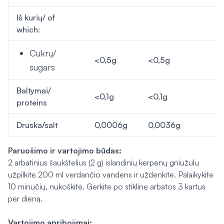
Iš kurių/ of
which:
Cukrų/
<0,5g
<0,5g
sugars
Baltymai/
<0,1g
<0,1g
proteins
Druska/salt
0,0006g
0,0036g
Paruošimo ir vartojimo būdas:
2 arbatinius šaukštelius (2 g) islandinių kerpenų gniužulų
užpilkite 200 ml verdančio vandens ir uždenkite. Palaikykite
10 minučių, nukoškite. Gerkite po stiklinę arbatos 3 kartus
per dieną.
Vartojimo apribojimai: