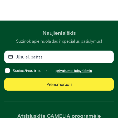
Naujienlaiškis
Sužinok apie nuolaidas ir specialius pasiūlymus!
Susipažinau ir sutinku su
privatumo taisyklėmis
Prenumeruoti
Atsisiųskite CAMELIA programėlę