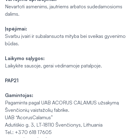
Nevartoti asmenims, jautriems arbatos sudedamosioms
dalims.
Įspėjimai:
Svarbu įvairi ir subalansuota mityba bei sveikas gyvenimo
būdas.
Laikymo sąlygos:
Laikykite sausoje, gerai vėdinamoje patalpoje.
PAP21
Gamintojas:
Pagaminta pagal UAB ACORUS CALAMUS užsakymą
Švenčionių vaistažolių fabrike.
UAB “AcorusCalamus”
Adutiškio g. 3, LT-18110 Švenčionys, Lithuania
Tel.: +370 618 17605