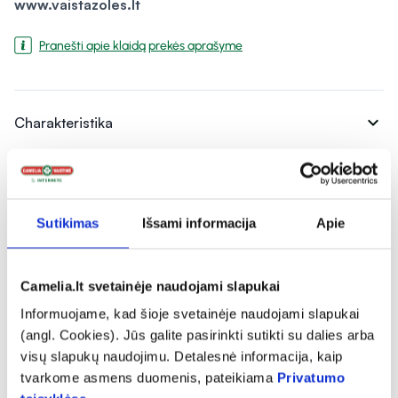
www.vaistazoles.lt
Pranešti apie klaidą prekės aprašyme
expand_more
Charakteristika
expand_more
Sudedamosios dalys
Sutikimas
Išsami informacija
Apie
expand_more
Vartojimas
Camelia.lt svetainėje naudojami slapukai
Informuojame, kad šioje svetainėje naudojami slapukai
expand_more
Atsiliepimai
(angl. Cookies). Jūs galite pasirinkti sutikti su dalies arba
visų slapukų naudojimu. Detalesnė informacija, kaip
tvarkome asmens duomenis, pateikiama
Privatumo