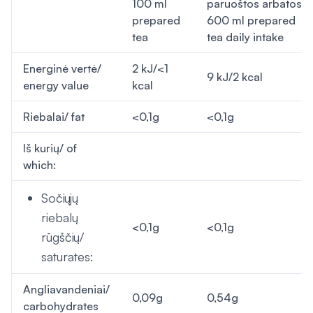
100 ml
paruoštos arbatos/
prepared
600 ml prepared
tea
tea daily intake
Energinė vertė/
2 kJ/<1
9 kJ/2 kcal
energy value
kcal
Riebalai/ fat
<0,1g
<0,1g
Iš kurių/ of
which:
Sočiųjų
riebalų
<0,1g
<0,1g
rūgščių/
saturates:
Angliavandeniai/
0,09g
0,54g
carbohydrates