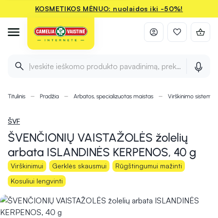
KOSMETIKOS MĖNUO: nuolaidos iki -50%!
Įveskite ieškomo produkto pavadinimą, prekės ženklą ir 
Titulinis
Pradžia
Arbatos, specializuotas maistas
Virškinimo sistemai
ŠVF
ŠVENČIONIŲ VAISTAŽOLĖS žolelių
arbata ISLANDINĖS KERPENOS, 40 g
Virškinimui
Gerklės skausmui
Rūgštingumui mažinti
Kosuliui lengvinti