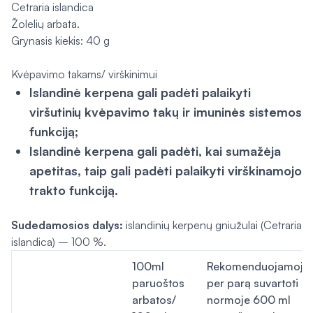
Cetraria islandica
Žolelių arbata.
Grynasis kiekis: 40 g
Kvėpavimo takams/ virškinimui
Islandinė kerpena gali padėti palaikyti
viršutinių kvėpavimo takų ir imuninės sistemos
funkciją;
Islandinė kerpena gali padėti, kai sumažėja
apetitas, taip gali padėti palaikyti virškinamojo
trakto funkciją.
Sudedamosios dalys:
islandinių kerpenų gniužulai (
Cetraria
islandica
) – 100 %.
100ml
Rekomenduojamoje
paruoštos
per parą suvartoti
arbatos/
normoje 600 ml