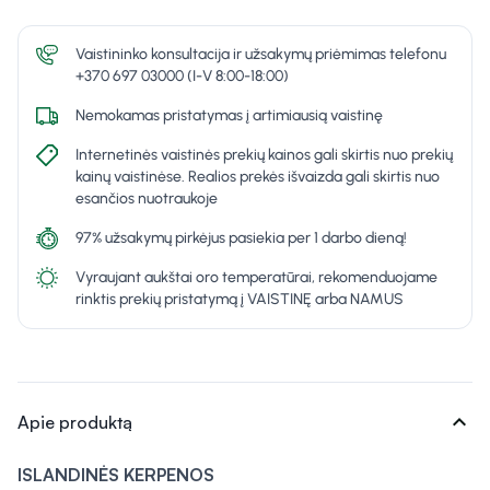
Vaistininko konsultacija ir užsakymų priėmimas telefonu
+370 697 03000 (I-V 8:00-18:00)
Nemokamas pristatymas į artimiausią vaistinę
Internetinės vaistinės prekių kainos gali skirtis nuo prekių
kainų vaistinėse. Realios prekės išvaizda gali skirtis nuo
esančios nuotraukoje
97% užsakymų pirkėjus pasiekia per 1 darbo dieną!
Vyraujant aukštai oro temperatūrai, rekomenduojame
rinktis prekių pristatymą į VAISTINĘ arba NAMUS
expand_more
Apie produktą
ISLANDINĖS KERPENOS