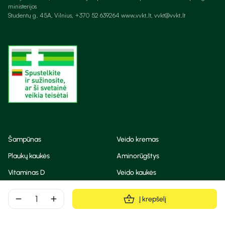
ministerijos
Studentų g. 45A, Vilnius, +370 52 639264 www.vvkt.lt, vvkt@vvkt.lt
Šampūnas
Veido kremas
Plaukų kaukės
Aminorūgštys
Vitaminas D
Veido kaukės
Korėjietiška kosmetika
Eteriniai aliejai
remove
add
Į krepšelį
Dezodorantas
BB ir CC kremas