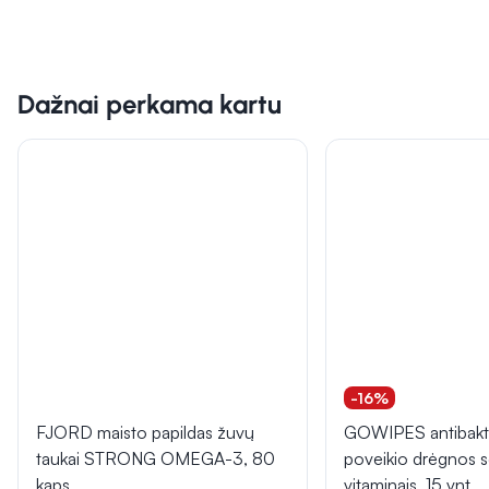
Dažnai perkama kartu
-16%
FJORD maisto papildas žuvų
GOWIPES antibakt
taukai STRONG OMEGA-3, 80
poveikio drėgnos s
kaps.
vitaminais, 15 vnt.