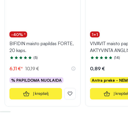
-40% *
1+1
BIFIDIN maisto papildas FORTE,
VIVAVIT maisto pap
20 kaps.
AKTYVINTA ANGLIS,
(5)
(14)
Įvertinimas 4.6 iš 5
Įvertinimas 5.0 iš 5
6,11 €*
10,19 €
0,89 €
% PAPILDOMA NUOLAIDA
Antra prekė - NE
Į krepšelį
Į krepšel