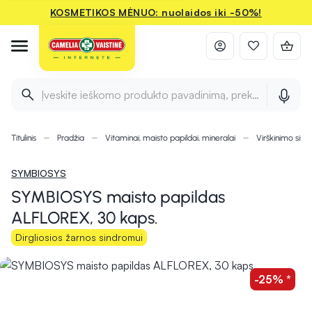
KOSMETIKOS MĖNUO: nuolaidos iki -50%!
Įveskite ieškomo produkto pavadinimą, prekės ženklą ir 
Titulinis
Pradžia
Vitaminai, maisto papildai, mineralai
Virškinimo sist
SYMBIOSYS
SYMBIOSYS maisto papildas
ALFLOREX, 30 kaps.
Dirgliosios žarnos sindromui
-25% *