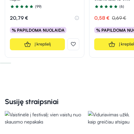
(99)
(6)
Įvertinimas 4.9 iš 5
Įvertinimas 5.0 iš 5
20,79 €
0,58 €
0,69 €
% PAPILDOMA NUOLAIDA
% PAPILDOMA NU
Į krepšelį
Į krepšel
Susiję straipsniai