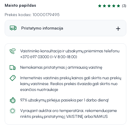
Maisto papildas
(3)
Įvertinimas 5.0 iš
Prekės kodas: 10000179495
Pristatymo informacija
Vaistininko konsultacija ir užsakymų priėmimas telefonu
+370 697 03000 (I-V 8:00-18:00)
Nemokamas pristatymas į artimiausią vaistinę
Internetinės vaistinės prekių kainos gali skirtis nuo prekių
kainų vaistinėse. Realios prekės išvaizda gali skirtis nuo
esančios nuotraukoje
97% užsakymų pirkėjus pasiekia per 1 darbo dieną!
Vyraujant aukštai oro temperatūrai, rekomenduojame
rinktis prekių pristatymą į VAISTINĘ arba NAMUS