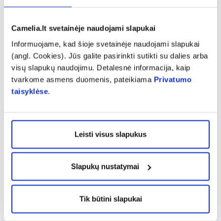
2019-09.
Camelia.lt svetainėje naudojami slapukai
Pranešti apie klaidą prekės aprašyme
Informuojame, kad šioje svetainėje naudojami slapukai
(angl. Cookies). Jūs galite pasirinkti sutikti su dalies arba
visų slapukų naudojimu. Detalesnė informacija, kaip
expand_more
Charakteristika
tvarkome asmens duomenis, pateikiama
Privatumo
taisyklėse
.
expand_more
Sudedamosios dalys
Leisti visus slapukus
expand_more
Vartojimas
Slapukų nustatymai
expand_more
Atsiliepimai (3)
Tik būtini slapukai