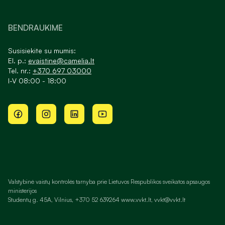
BENDRAUKIME
Susisiekite su mumis:
El. p.:
evaistine@camelia.lt
Tel. nr.:
+370 697 03000
I-V 08:00 - 18:00
Valstybinė vaistų kontrolės tarnyba prie Lietuvos Respublikos sveikatos apsaugos
ministerijos
Studentų g. 45A, Vilnius, +370 52 639264 www.vvkt.lt, vvkt@vvkt.lt