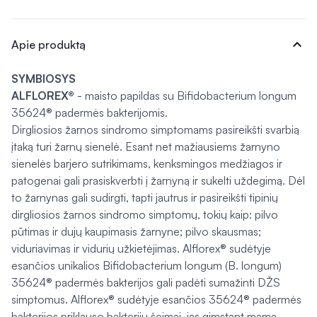
expand_more
Apie produktą
SYMBIOSYS
ALFLOREX®
-
maisto papildas su Bifidobacterium longum
35624® padermės bakterijomis.
Dirgliosios žarnos sindromo simptomams pasireikšti svarbią
įtaką turi žarnų sienelė. Esant net mažiausiems žarnyno
sienelės barjero sutrikimams, kenksmingos medžiagos ir
patogenai gali prasiskverbti į žarnyną ir sukelti uždegimą. Dėl
to žarnynas gali sudirgti, tapti jautrus ir pasireikšti tipinių
dirgliosios žarnos sindromo simptomų, tokių kaip: pilvo
pūtimas ir dujų kaupimasis žarnyne; pilvo skausmas;
viduriavimas ir vidurių užkietėjimas. Alflorex® sudėtyje
esančios unikalios Biﬁdobacterium longum (B. longum)
35624® padermės bakterijos gali padėti sumažinti DŽS
simptomus. Alflorex® sudėtyje esančios 35624® padermės
bakterijos priklauso bakterijų šeimai, jas gimstant mama