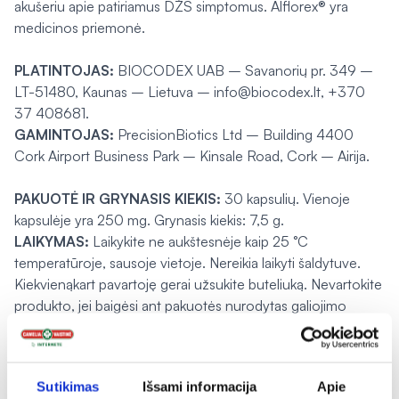
akušeriu apie patiriamus DŽS simptomus. Alflorex® yra
medicinos priemonė.
PLATINTOJAS:
BIOCODEX UAB – Savanorių pr. 349 –
LT-51480, Kaunas – Lietuva – info@biocodex.lt, +370
37 408681.
GAMINTOJAS:
PrecisionBiotics Ltd – Building 4400
Cork Airport Business Park – Kinsale Road, Cork – Airija.
PAKUOTĖ IR GRYNASIS KIEKIS:
30 kapsulių. Vienoje
kapsulėje yra 250 mg. Grynasis kiekis: 7,5 g.
LAIKYMAS:
Laikykite ne aukštesnėje kaip 25 °C
temperatūroje, sausoje vietoje. Nereikia laikyti šaldytuve.
Kiekvienąkart pavartoję gerai užsukite buteliuką. Nevartokite
produkto, jei baigėsi ant pakuotės nurodytas galiojimo
laikas. Produktą galima vartoti iki galiojimo laiko pabaigos, jei
jo pakuotė nepažeista ir jis tinkamai laikoma s. Pakuotės
atliekas tvarkykite atsakingai.
Sutikimas
Išsami informacija
Apie
Naujausia vartojimo instrukcijos peržiūros data: rev. 1 iš