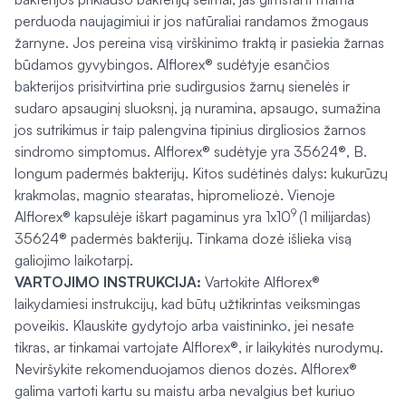
perduoda naujagimiui ir jos natūraliai randamos žmogaus
žarnyne. Jos pereina visą virškinimo traktą ir pasiekia žarnas
būdamos gyvybingos. Alflorex® sudėtyje esančios
bakterijos prisitvirtina prie sudirgusios žarnų sienelės ir
sudaro apsauginį sluoksnį, ją nuramina, apsaugo, sumažina
jos sutrikimus ir taip palengvina tipinius dirgliosios žarnos
sindromo simptomus. Alflorex® sudėtyje yra 35624®, B.
longum padermės bakterijų. Kitos sudėtinės dalys: kukurūzų
krakmolas, magnio stearatas, hipromeliozė. Vienoje
9
Alflorex® kapsulėje iškart pagaminus yra 1x10
(1 milijardas)
35624® padermės bakterijų. Tinkama dozė išlieka visą
galiojimo laikotarpį.
VARTOJIMO INSTRUKCIJA:
Vartokite Alflorex®
laikydamiesi instrukcijų, kad būtų užtikrintas veiksmingas
poveikis. Klauskite gydytojo arba vaistininko, jei nesate
tikras, ar tinkamai vartojate Alflorex®, ir laikykitės nurodymų.
Neviršykite rekomenduojamos dienos dozės. Alflorex®
galima vartoti kartu su maistu arba nevalgius bet kuriuo