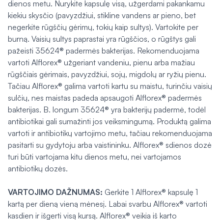
dienos metu. Nurykite kapsulę visą, užgerdami pakankamu
kiekiu skysčio (pavyzdžiui, stikline vandens ar pieno, bet
negerkite rūgščių gėrimų, tokių kaip sultys). Vartokite per
burną. Vaisių sultys paprastai yra rūgščios, o rūgštys gali
pažeisti 35624® padermės bakterijas. Rekomenduojama
vartoti Alflorex® užgeriant vandeniu, pienu arba mažiau
rūgščiais gėrimais, pavyzdžiui, sojų, migdolų ar ryžių pienu.
Tačiau Alflorex® galima vartoti kartu su maistu, turinčiu vaisių
sulčių, nes maistas padeda apsaugoti Alflorex® padermės
bakterijas. B. longum 35624® yra bakterijų padermė, todėl
antibiotikai gali sumažinti jos veiksmingumą. Produktą galima
vartoti ir antibiotikų vartojimo metu, tačiau rekomenduojama
pasitarti su gydytoju arba vaistininku. Alflorex® sdienos dozė
turi būti vartojama kitu dienos metu, nei vartojamos
antibiotikų dozės.
VARTOJIMO DAŽNUMAS:
Gerkite 1 Alflorex® kapsulę 1
kartą per dieną vieną mėnesį. Labai svarbu Alflorex® vartoti
kasdien ir išgerti visą kursą. Alflorex® veikia iš karto