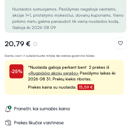
Nuolaidos sumuojamos. Pasiūlymas negalioja vaistams,
akcijai 1+1, pristatymo mokesčiui, dovanų kuponams. Vieno
pirkimo metu galima panaudoti tik vieną nuolaidos kodą.
Galioja iki 2026 08 09
20,79 €
Svarbu įvairi ir subalansuota mityba bei sveikas gyvenimo būdas
*Nuolaida galioja perkant bent 2 prekes iš
-25%
<Rugpjūčio akcijų sąrašo>
Pasiūlymo laikas iki
2026 08 31. Prekių kiekis ribotas.
Prekės kaina su nuolaida:
15,59 €
Pranešti, kai sumažės kaina
Prekės likučiai vaistinėse