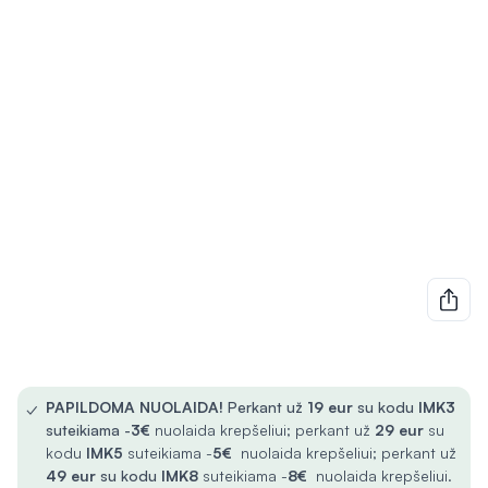
✓
PAPILDOMA NUOLAIDA!
Perkant už
19 eur
su kodu
IMK3
suteikiama -
3€
nuolaida krepšeliui; perkant už
29 eur
su
kodu
IMK5
suteikiama -
5€
nuolaida krepšeliui; perkant už
49 eur
su kodu
IMK8
suteikiama -
8€
nuolaida krepšeliui.