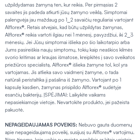
užpildydamas žarnyną ten, kur reikia. Per pirmąsias 2
savaites jis padeda atkurti jūsų žarnyno veiklą. Simptomai
palengvėja jau maždaug po 1⎯2 savaičių reguliariai vartojant
Alflorex®. Retais atvejais, kad būtų užpildytas žarnynas,
Alflorex® reikia vartoti ilgiau nei 1 mėnesį, pavyzdžiui, iki 2⎯3
mėnesių. Jei Jūsų simptomai išlieka po šio laikotarpio arba
Jums pasireiškia naujų simptomų, tokių kaip neaškios kilmės
svorio kritimas ar kraujas išmatose, kreipkitės į savo sveikatos
priežiūros specialistą. Alflorex® išlieka žarnyne tol, kol yra
vartojamas. Jis atlieka savo vaidmenį žarnyne, o tada
natūrali peristaltika jį pašalina iš žarnyno. Vartojant po 1
kapsulę kasdien, žarnynas prisipildo Alflorex® sudėtyje
esančių bakterijų. ĮSPĖJIMAI: Laikykite vaikams
nepasiekiamoje vietoje. Nevartokite produkto, jei pažeista
pakuotė.
NEPAGEIDAUJAMAS POVEIKIS:
Nebuvo gauta duomenų
apie nepageidaujamą poveikį, susijusį su Alflorex® vartojimu.
Nėra žinoma, kaip veikia su maisto papildais ar kitais vaistais.