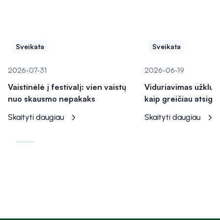
Sveikata
Sveikata
2026-07-31
2026-06-19
Vaistinėlė į festivalį: vien vaistų
Viduriavimas užklup
nuo skausmo nepakaks
kaip greičiau atsiga
Skaityti daugiau
Skaityti daugiau