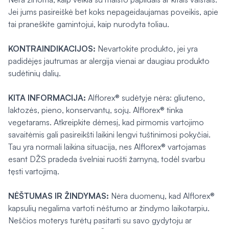
Jei jums pasireiškė bet koks nepageidaujamas poveikis, apie
tai praneškite gamintojui, kaip nurodyta toliau.
KONTRAINDIKACIJOS:
Nevartokite produkto, jei yra
padidėjęs jautrumas ar alergija vienai ar daugiau produkto
sudėtinių dalių.
KITA INFORMACIJA:
Alflorex® sudėtyje nėra: gliuteno,
laktozės, pieno, konservantų, sojų. Alflorex® tinka
vegetarams. Atkreipkite dėmesį, kad pirmomis vartojimo
savaitėmis gali pasireikšti laikini lengvi tuštinimosi pokyčiai.
Tau yra normali laikina situacija, nes Alflorex® vartojamas
esant DŽS pradeda švelniai ruošti žarnyną, todėl svarbu
tęsti vartojimą.
NĖŠTUMAS IR ŽINDYMAS:
Nėra duomenų, kad Alflorex®
kapsulių negalima vartoti nėštumo ar žindymo laikotarpiu.
Neščios moterys turėtų pasitarti su savo gydytoju ar