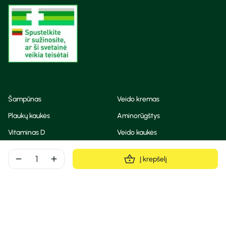
Šampūnas
Veido kremas
Plaukų kaukės
Aminorūgštys
Vitaminas D
Veido kaukės
Korėjietiška kosmetika
Eteriniai aliejai
remove
add
Į krepšelį
Dezodorantas
BB ir CC kremas
Visos teisės saugomos
Privatumo taisyklės
Slapukų politika
© Camelia 2026