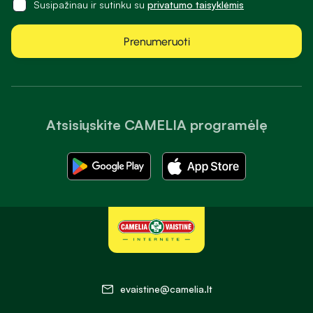
Susipažinau ir sutinku su
privatumo taisyklėmis
Prenumeruoti
Atsisiųskite CAMELIA programėlę
evaistine@camelia.lt