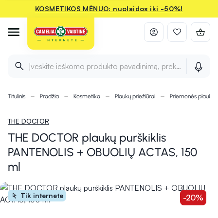
KOSMETIKOS MĖNUO: nuolaidos iki -50%!
Įveskite ieškomo produkto pavadinimą, prekės ženklą ir 
Titulinis
Pradžia
Kosmetika
Plaukų priežiūrai
Priemonės plauka
THE DOCTOR
THE DOCTOR plaukų purškiklis
PANTENOLIS + OBUOLIŲ ACTAS, 150
ml
Tik internete
-20%