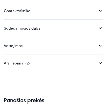
expand_more
Charakteristika
expand_more
Sudedamosios dalys
expand_more
Vartojimas
expand_more
Atsiliepimai (2)
Panašios prekės