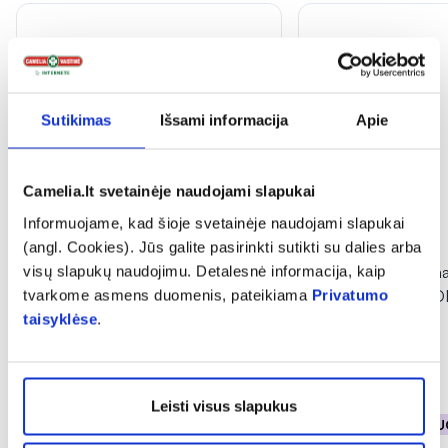
Sutikimas
Išsami informacija
Apie
Camelia.lt svetainėje naudojami slapukai
Informuojame, kad šioje svetainėje naudojami slapukai
-50%
-40%
(angl. Cookies). Jūs galite pasirinkti sutikti su dalies arba
visų slapukų naudojimu. Detalesnė informacija, kaip
BIOCLIN kasdieninis plaukų
PFC plaukų seruma
tvarkome asmens duomenis, pateikiama
Privatumo
serumas BIO ARGAN, 100 ml
rūgštimi HYALURO
taisyklėse
.
ml
(1)
Įvertinimas 5.0 iš 5
9,49 €
18,99 €
13,74 €
22,90 €
Leisti visus slapukus
% PAPILDOMA NUOLAIDA
% PAPILDOMA NU