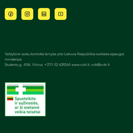
Valstybinė vaistų kontrolės tarnyba prie Lietuvos Respublikos sveikatos apsaugos
ministerijos
Studentų g. 45A, Vilnius, +370 52 639264 www.vvkt.lt, vvkt@vvkt.lt