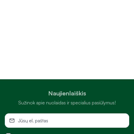
Naujienlaiškis
Sužinok apie nuolaidas ir specialius pasiūlymus!