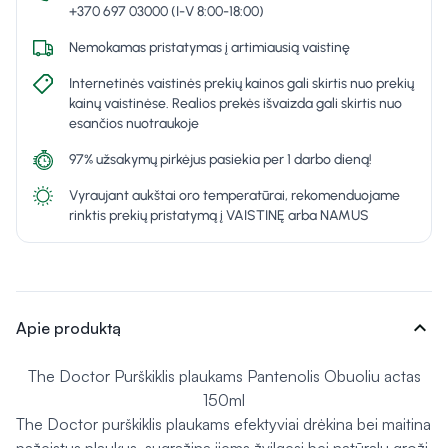
+370 697 03000 (I-V 8:00-18:00)
Nemokamas pristatymas į artimiausią vaistinę
Internetinės vaistinės prekių kainos gali skirtis nuo prekių
kainų vaistinėse. Realios prekės išvaizda gali skirtis nuo
esančios nuotraukoje
97% užsakymų pirkėjus pasiekia per 1 darbo dieną!
Vyraujant aukštai oro temperatūrai, rekomenduojame
rinktis prekių pristatymą į VAISTINĘ arba NAMUS
expand_more
Apie produktą
The Doctor Purškiklis plaukams Pantenolis Obuoliu actas
150ml
The Doctor purškiklis plaukams efektyviai drėkina bei maitina