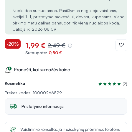
Nuolaidos sumuojamos. Pasiūlymas negalioja vaistams,
akcijai 1+1, pristatymo mokesčiui, dovanų kuponams. Vieno
pirkimo metu galima panaudoti tik vieną nuolaidos kodą.
Galioja iki 2026 08 09
-20%
1,99 €
2,49 €
Sutaupote:
0,50 €
Pranešti, kai sumažės kaina
Kosmetika
(2)
Įvertinimas 5.0 iš
Prekės kodas: 10000266829
Pristatymo informacija
Vaistininko konsultacija ir užsakymų priėmimas telefonu