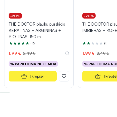
-20%
-20%
THE DOCTOR plaukų purškiklis
THE DOCTOR plaukų
KERATINAS + ARGININAS +
IMBIERAS + KOFEI
BIOTINAS, 150 ml
(16)
(1)
Įvertinimas 4.7 iš 5
Įvertinimas 2.0 iš 5
1,99 €
2,49 €
1,99 €
2,49 €
% PAPILDOMA NUOLAIDA
% PAPILDOMA NU
Į krepšelį
Į krepšel