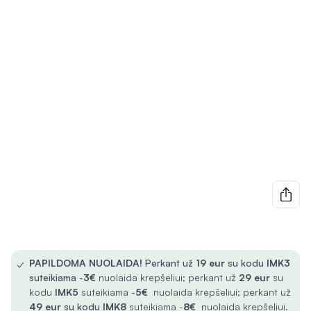
✓
PAPILDOMA NUOLAIDA!
Perkant už
19 eur
su kodu
IMK3
suteikiama -
3€
nuolaida krepšeliui; perkant už
29 eur
su
kodu
IMK5
suteikiama -
5€
nuolaida krepšeliui; perkant už
49 eur
su kodu
IMK8
suteikiama -
8€
nuolaida krepšeliui.