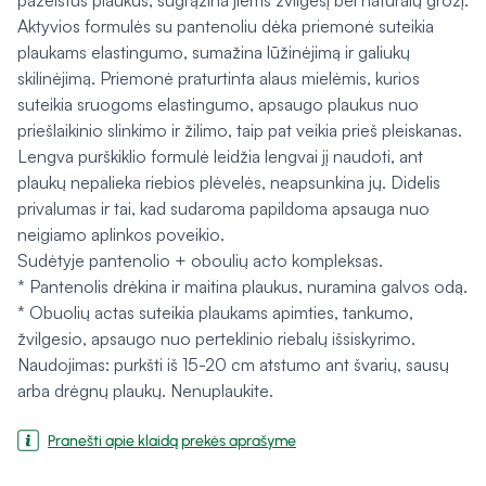
pažeistus plaukus, sugrąžina jiems žvilgesį bei natūralų grožį.
Aktyvios formulės su pantenoliu dėka priemonė suteikia
plaukams elastingumo, sumažina lūžinėjimą ir galiukų
skilinėjimą. Priemonė praturtinta alaus mielėmis, kurios
suteikia sruogoms elastingumo, apsaugo plaukus nuo
priešlaikinio slinkimo ir žilimo, taip pat veikia prieš pleiskanas.
Lengva purškiklio formulė leidžia lengvai jį naudoti, ant
plaukų nepalieka riebios plėvelės, neapsunkina jų. Didelis
privalumas ir tai, kad sudaroma papildoma apsauga nuo
neigiamo aplinkos poveikio.
Sudėtyje pantenolio + oboulių acto kompleksas.
* Pantenolis drėkina ir maitina plaukus, nuramina galvos odą.
* Obuolių actas suteikia plaukams apimties, tankumo,
žvilgesio, apsaugo nuo perteklinio riebalų išsiskyrimo.
Naudojimas: purkšti iš 15-20 cm atstumo ant švarių, sausų
arba drėgnų plaukų. Nenuplaukite.
Pranešti apie klaidą prekės aprašyme