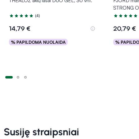
THEALOZ akių lašai DUO GEL, 30 vnt.
FJORD maist
STRONG OM
(4)
Įvertinimas 5.0 iš 5
Įvertinimas 4
14,79 €
20,79 €
% PAPILDOMA NUOLAIDA
% PAPILD
Į krepšelį
Susiję straipsniai