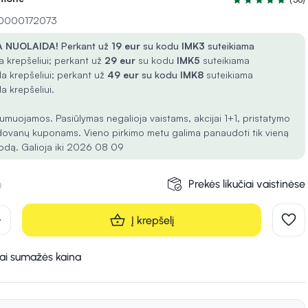
Įvertinimas 5.0 i
 10000172073
 NUOLAIDA!
Perkant už
19 eur
su kodu
IMK3
suteikiama
 krepšeliui; perkant už
29 eur
su kodu
IMK5
suteikiama
a krepšeliui; perkant už
49 eur
su kodu
IMK8
suteikiama
a krepšeliui.
umuojamos. Pasiūlymas negalioja vaistams, akcijai 1+1, pristatymo
dovanų kuponams. Vieno pirkimo metu galima panaudoti tik vieną
odą. Galioja iki 2026 08 09
Prekės likučiai vaistinėse
d
Į krepšelį
kai sumažės kaina