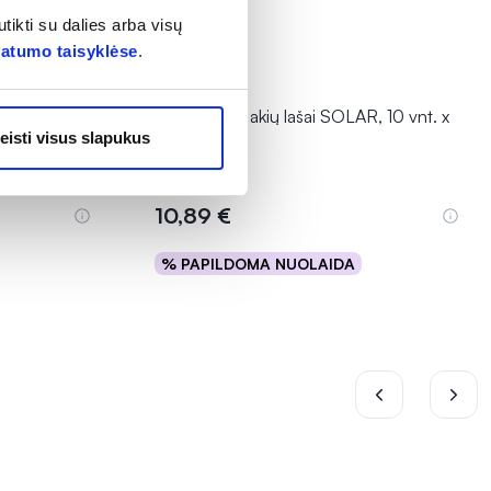
tikti su dalies arba visų
vatumo taisyklėse
.
L, 30 vnt.
OCULOCIN akių lašai SOLAR, 10 vnt. x
eisti visus slapukus
0,5 ml
10,89 €
% PAPILDOMA NUOLAIDA
Į krepšelį