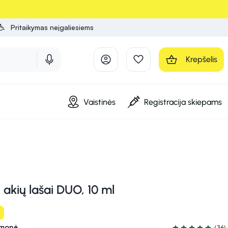
Pritaikymas neįgaliesiems
Krepšelis
Vaistinės
Registracija skiepams
kių lašai DUO, 10 ml
emonė
(36)