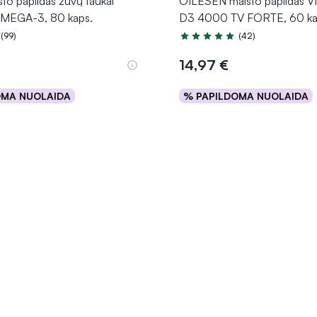
o papildas žuvų taukai
OILESEN maisto papildas 
EGA-3, 80 kaps.
D3 4000 TV FORTE, 60 ka
(99)
(42)
.9 iš 5
Įvertinimas 5.0 iš 5
14,97 €
OMA NUOLAIDA
% PAPILDOMA NUOLAIDA
Į krepšelį
Į krepšelį