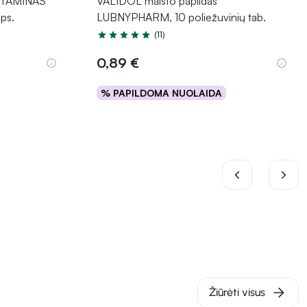
VITAMINAS
VALIDOL maisto papildas
ps.
LUBNYPHARM, 10 poliežuvinių tab.
(11)
Įvertinimas 5.0 iš 5
0,89 €
% PAPILDOMA NUOLAIDA
Į krepšelį
Žiūrėti visus