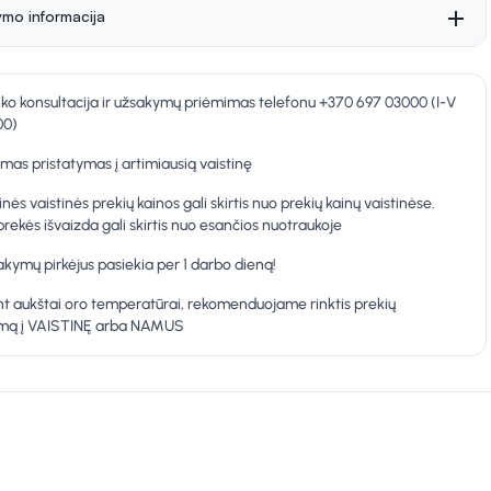
ymo informacija
nko konsultacija ir užsakymų priėmimas telefonu +370 697 03000 (I-V
00)
as pristatymas į artimiausią vaistinę
inės vaistinės prekių kainos gali skirtis nuo prekių kainų vaistinėse.
prekės išvaizda gali skirtis nuo esančios nuotraukoje
kymų pirkėjus pasiekia per 1 darbo dieną!
t aukštai oro temperatūrai, rekomenduojame rinktis prekių
ymą į VAISTINĘ arba NAMUS