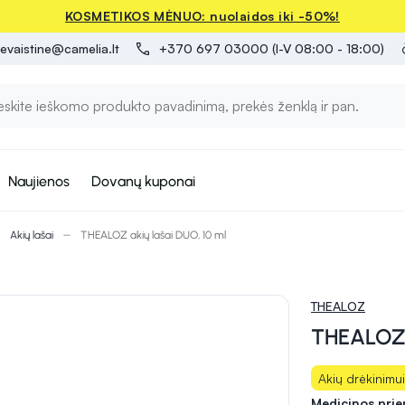
KOSMETIKOS MĖNUO: nuolaidos iki -50%!
evaistine@camelia.lt
+370 697 03000 (I-V 08:00 - 18:00)
Naujienos
Dovanų kuponai
Akių lašai
THEALOZ akių lašai DUO, 10 ml
THEALOZ
THEALOZ a
Akių drėkinimui
Medicinos pri