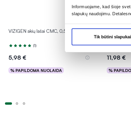
Informuojame, kad šioje sveta
slapukų naudojimu. Detalesn
VIZIGEN akių lašai CMC, 0,5%, 10 ml
VIZIGEN akių
Tik būtini slapukai
0,6 ml
(1)
Įvertinimas 5.0 iš 5
5,98 €
11,98 €
% PAPILDOMA NUOLAIDA
% PAPILD
Į krepšelį