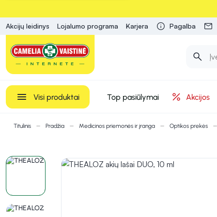
Akcijų leidinys
Lojalumo programa
Karjera
Pagalba
Visi produktai
Top pasiūlymai
Akcijos
Titulinis
Pradžia
Medicinos priemonės ir įranga
Optikos prekės