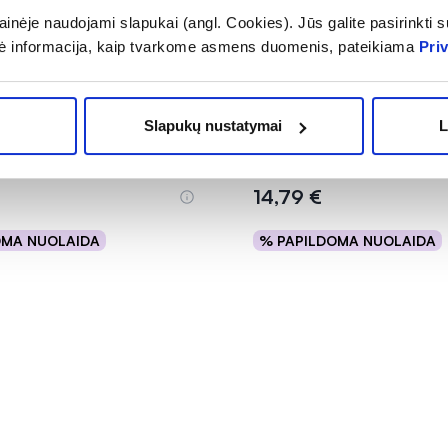
inėje naudojami slapukai (angl. Cookies). Jūs galite pasirinkti su
ė informacija, kaip tvarkome asmens duomenis, pateikiama
Pri
 lašai HP, 0,5%, 15 vnt. x
THEALOZ akių lašai DUO GE
Slapukų nustatymai
L
(4)
Įvertinimas 5.0 iš 5
14,79 €
OMA NUOLAIDA
% PAPILDOMA NUOLAIDA
Į krepšelį
Į krepšelį