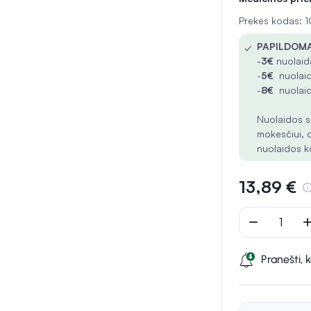
Prekės kodas:
✓
PAPILDOMA
-
3€
nuolaida
-
5€
nuolaid
-
8€
nuolaid
Nuolaidos s
mokesčiui, 
nuolaidos k
13,89 €
remove
ad
Pranešti, 