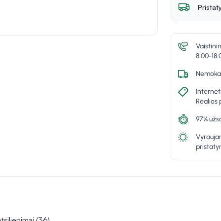
Pristat
Vaistini
8:00-18:
Nemokam
Internet
Realios 
97% užsa
Vyraujan
pristat
tsiliepimai (36)