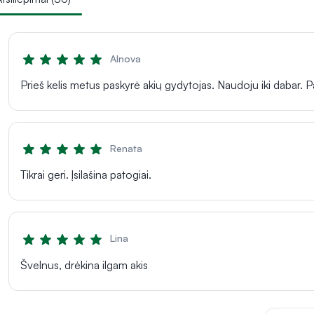
Alnova
Prieš kelis metus paskyrė akių gydytojas. Naudoju iki dabar
Renata
Tikrai geri. Įsilašina patogiai.
Lina
Švelnus, drėkina ilgam akis