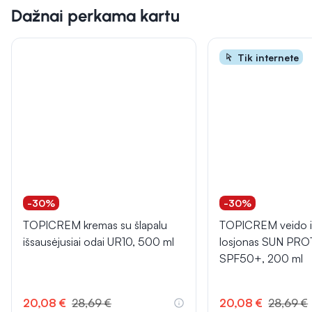
Dažnai perkama kartu
Tik internete
-30%
-30%
TOPICREM kremas su šlapalu
TOPICREM veido i
išsausėjusiai odai UR10, 500 ml
losjonas SUN PRO
SPF50+, 200 ml
20,08 €
28,69 €
20,08 €
28,69 €