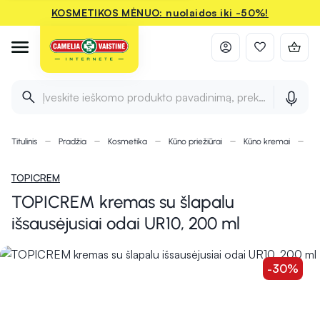
KOSMETIKOS MĖNUO: nuolaidos iki -50%!
Įveskite ieškomo produkto pavadinimą, prekės ženklą ir 
Titulinis
Pradžia
Kosmetika
Kūno priežiūrai
Kūno kremai
TO
TOPICREM
TOPICREM kremas su šlapalu
išsausėjusiai odai UR10, 200 ml
-30%