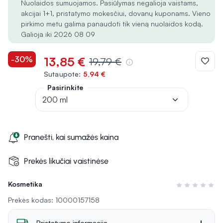
Nuolaidos sumuojamos. Pasiūlymas negalioja vaistams,
akcijai 1+1, pristatymo mokesčiui, dovanų kuponams. Vieno
pirkimo metu galima panaudoti tik vieną nuolaidos kodą.
Galioja iki 2026 08 09
-30%
13,85 €
19,79 €
Sutaupote:
5,94 €
Pasirinkite
200 ml
Pranešti, kai sumažės kaina
Prekės likučiai vaistinėse
Kosmetika
Įvertinimas 0 i
Prekės kodas: 10000157158
Pristatymo informacija