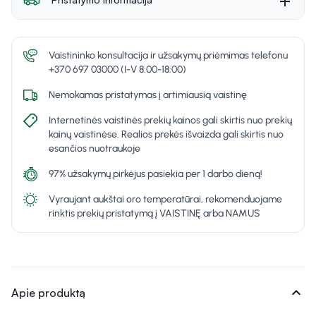
Vaistininko konsultacija ir užsakymų priėmimas telefonu
+370 697 03000 (I-V 8:00-18:00)
Nemokamas pristatymas į artimiausią vaistinę
Internetinės vaistinės prekių kainos gali skirtis nuo prekių
kainų vaistinėse. Realios prekės išvaizda gali skirtis nuo
esančios nuotraukoje
97% užsakymų pirkėjus pasiekia per 1 darbo dieną!
Vyraujant aukštai oro temperatūrai, rekomenduojame
rinktis prekių pristatymą į VAISTINĘ arba NAMUS
expand_more
Apie produktą