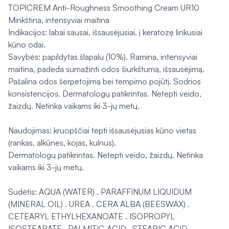
TOPICREM Anti-Roughness Smoothing Cream UR10
Minkština, intensyviai maitina
Indikacijos: labai sausai, išsausėjusiai, į keratozę linkusiai
kūno odai.
Savybės: papildytas šlapalu (10%). Ramina, intensyviai
maitina, padeda sumažinti odos šiurkštumą, išsausėjimą.
Pašalina odos šerpetojimą bei tempimo pojūtį. Sodrios
konsistencijos. Dermatologų patikrintas. Netepti veido,
žaizdų. Netinka vaikams iki 3-jų metų.
Naudojimas: kruopščiai tepti išsausėjusias kūno vietas
(rankas, alkūnes, kojas, kulnus).
Dermatologų patikrintas. Netepti veido, žaizdų. Netinka
vaikams iki 3-jų metų.
Sudėtis: AQUA (WATER) . PARAFFINUM LIQUIDUM
(MINERAL OIL) . UREA . CERA ALBA (BEESWAX) .
CETEARYL ETHYLHEXANOATE . ISOPROPYL
ISOSTEARATE . PALMITIC ACID . STEARIC ACID .