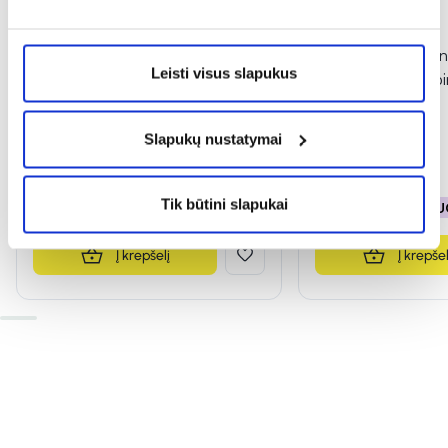
-40%
-40%
PHARMA LINE kūno losjonas
PHARMA LINE kūno
Leisti visus slapukus
ypač sausai ir atopinei odai,
ypač sausai ir atop
kelioninis, 75 ml
ml
(1)
(9)
Įvertinimas 5.0 iš 5
Įvertinimas 5.0 iš 5
Slapukų nustatymai
2,39 €
3,99 €
6,59 €
10,99 €
Tik būtini slapukai
% PAPILDOMA NUOLAIDA
% PAPILDOMA NU
Į krepšelį
Į krepšel