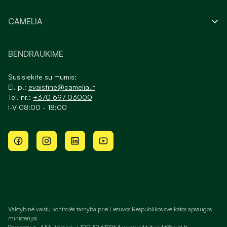
CAMELIA
BENDRAUKIME
Susisiekite su mumis:
El. p.:
evaistine@camelia.lt
Tel. nr.:
+370 697 03000
I-V 08:00 - 18:00
Valstybinė vaistų kontrolės tarnyba prie Lietuvos Respublikos sveikatos apsaugos
ministerijos