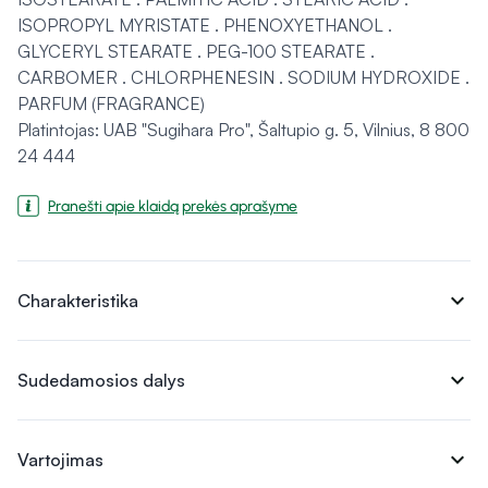
ISOPROPYL MYRISTATE . PHENOXYETHANOL .
GLYCERYL STEARATE . PEG-100 STEARATE .
CARBOMER . CHLORPHENESIN . SODIUM HYDROXIDE .
PARFUM (FRAGRANCE)
Platintojas: UAB "Sugihara Pro", Šaltupio g. 5, Vilnius, 8 800
24 444
Pranešti apie klaidą prekės aprašyme
expand_more
Charakteristika
expand_more
Sudedamosios dalys
expand_more
Vartojimas