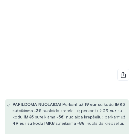
✓
PAPILDOMA NUOLAIDA!
Perkant už
19 eur
su kodu
IMK3
suteikiama -
3€
nuolaida krepšeliui; perkant už
29 eur
su
kodu
IMK5
suteikiama -
5€
nuolaida krepšeliui; perkant už
49 eur
su kodu
IMK8
suteikiama -
8€
nuolaida krepšeliui.