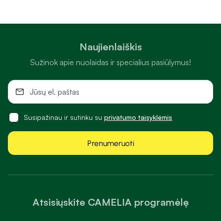
Naujienlaiškis
Sužinok apie nuolaidas ir specialius pasiūlymus!
Susipažinau ir sutinku su
privatumo taisyklėmis
Prenumeruoti
Atsisiųskite CAMELIA programėlę