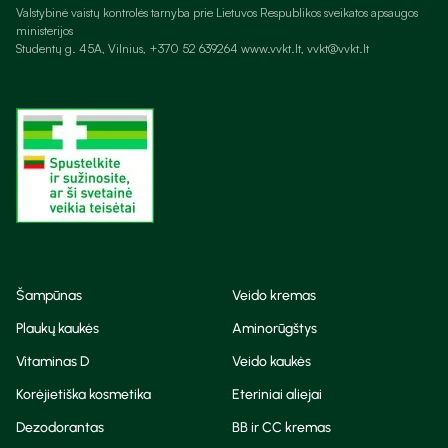
Valstybinė vaistų kontrolės tarnyba prie Lietuvos Respublikos sveikatos apsaugos
ministerijos
Studentų g. 45A, Vilnius, +370 52 639264 www.vvkt.lt, vvkt@vvkt.lt
Šampūnas
Veido kremas
Plaukų kaukės
Aminorūgštys
Vitaminas D
Veido kaukės
Korėjietiška kosmetika
Eteriniai aliejai
Dezodorantas
BB ir CC kremas