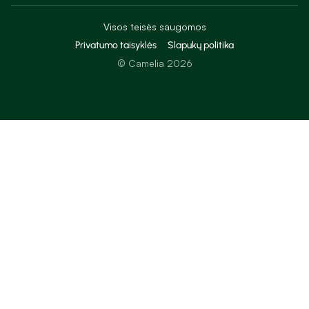
Visos teisės saugomos
Privatumo taisyklės
Slapukų politika
© Camelia 2026