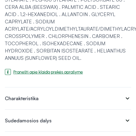
CERA ALBA (BEESWAX) . PALMITIC ACID . STEARIC
ACID . 1,2-HEXANEDIOL . ALLANTOIN . GLYCERYL
CAPRYLATE . SODIUM
ACRYLATE/ACRYLOYLDIMETHYLTAURATE/DIMETHYLACR
CROSSPOLYMER . CHLORPHENESIN . CARBOMER .
TOCOPHEROL . ISOHEXADECANE . SODIUM
HYDROXIDE . SORBITAN ISOSTEARATE . HELIANTHUS
ANNUUS (SUNFLOWER) SEED OIL.
Pranešti apie klaidą prekės aprašyme
expand_more
Charakteristika
expand_more
Sudedamosios dalys