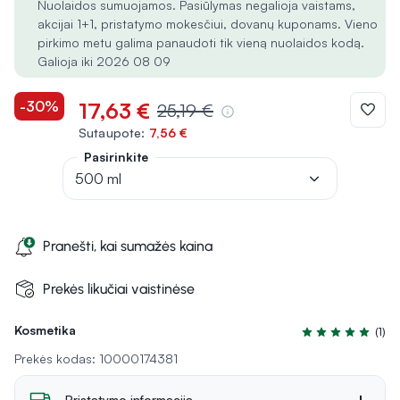
Nuolaidos sumuojamos. Pasiūlymas negalioja vaistams,
akcijai 1+1, pristatymo mokesčiui, dovanų kuponams. Vieno
pirkimo metu galima panaudoti tik vieną nuolaidos kodą.
Galioja iki 2026 08 09
-30%
17,63 €
25,19 €
Sutaupote:
7,56 €
Pasirinkite
500 ml
Pranešti, kai sumažės kaina
Prekės likučiai vaistinėse
Kosmetika
(1)
Įvertinimas 5.0 i
Prekės kodas: 10000174381
Pristatymo informacija