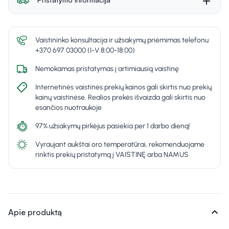
Vaistininko konsultacija ir užsakymų priėmimas telefonu
+370 697 03000 (I-V 8:00-18:00)
Nemokamas pristatymas į artimiausią vaistinę
Internetinės vaistinės prekių kainos gali skirtis nuo prekių
kainų vaistinėse. Realios prekės išvaizda gali skirtis nuo
esančios nuotraukoje
97% užsakymų pirkėjus pasiekia per 1 darbo dieną!
Vyraujant aukštai oro temperatūrai, rekomenduojame
rinktis prekių pristatymą į VAISTINĘ arba NAMUS
expand_more
Apie produktą