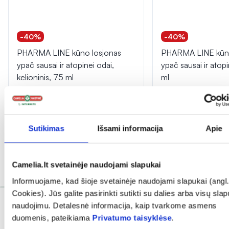
-40%
-40%
PHARMA LINE kūno losjonas
PHARMA LINE kūno
ypač sausai ir atopinei odai,
ypač sausai ir atop
kelioninis, 75 ml
ml
(1)
(9)
Įvertinimas 5.0 iš 5
Įvertinimas 5.0 iš 5
2,39 €
3,99 €
6,59 €
10,99 €
Sutikimas
Išsami informacija
Apie
% PAPILDOMA NUOLAIDA
% PAPILDOMA NU
Į krepšelį
Į krepšel
Camelia.lt svetainėje naudojami slapukai
Informuojame, kad šioje svetainėje naudojami slapukai (angl.
Cookies). Jūs galite pasirinkti sutikti su dalies arba visų sla
naudojimu. Detalesnė informacija, kaip tvarkome asmens
duomenis, pateikiama
Privatumo taisyklėse
.