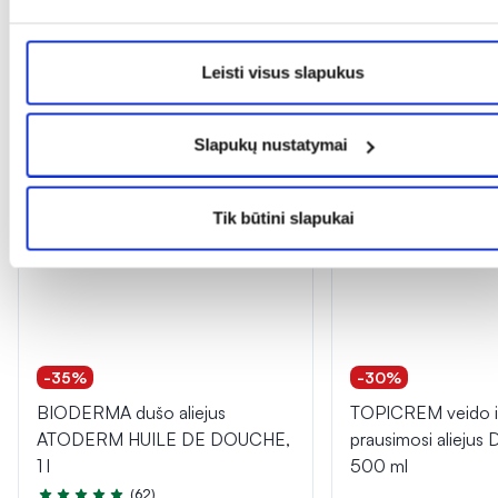
Leisti visus slapukus
Dažnai perkama kartu
Slapukų nustatymai
Tik internete
Tik būtini slapukai
-35%
-30%
BIODERMA dušo aliejus
TOPICREM veido i
ATODERM HUILE DE DOUCHE,
prausimosi alieju
1 l
500 ml
(62)