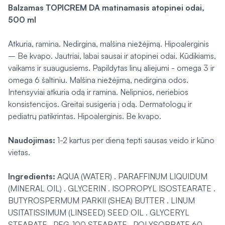
Balzamas TOPICREM DA matinamasis atopinei odai,
500 ml
Atkuria, ramina. Nedirgina, malšina niežėjimą. Hipoalerginis
– Be kvapo. Jautriai, labai sausai ir atopinei odai. Kūdikiams,
vaikams ir suaugusiems. Papildytas linų aliejumi - omega 3 ir
omega 6 šaltiniu. Malšina niežėjimą, nedirgina odos.
Intensyviai atkuria odą ir ramina. Nelipnios, neriebios
konsistencijos. Greitai susigeria į odą. Dermatologų ir
pediatrų patikrintas. Hipoalerginis. Be kvapo.
Naudojimas:
1-2 kartus per dieną tepti sausas veido ir kūno
vietas.
Ingredients:
AQUA (WATER) . PARAFFINUM LIQUIDUM
(MINERAL OIL) . GLYCERIN . ISOPROPYL ISOSTEARATE .
BUTYROSPERMUM PARKII (SHEA) BUTTER . LINUM
USITATISSIMUM (LINSEED) SEED OIL . GLYCERYL
STEARATE . PEG-100 STEARATE . POLYSORBATE 60 .