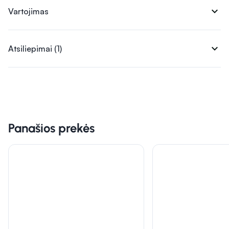
expand_more
Vartojimas
expand_more
Atsiliepimai (1)
Panašios prekės