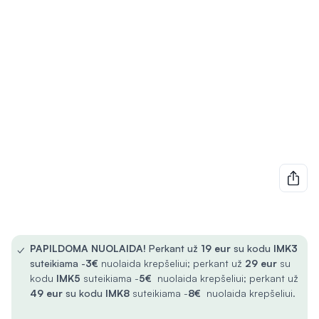
✓
PAPILDOMA NUOLAIDA!
Perkant už
19 eur
su kodu
IMK3
suteikiama -
3€
nuolaida krepšeliui; perkant už
29 eur
su
kodu
IMK5
suteikiama -
5€
nuolaida krepšeliui; perkant už
49 eur
su kodu
IMK8
suteikiama -
8€
nuolaida krepšeliui.