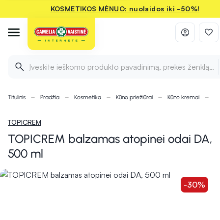
KOSMETIKOS MĖNUO: nuolaidos iki -50%!
Įveskite ieškomo produkto pavadinimą, prekės ženklą ir 
Titulinis
Pradžia
Kosmetika
Kūno priežiūrai
Kūno kremai
TO
TOPICREM
TOPICREM balzamas atopinei odai DA,
500 ml
-30%