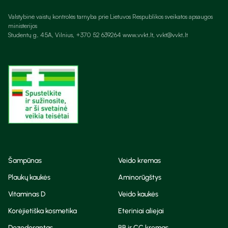
Valstybinė vaistų kontrolės tarnyba prie Lietuvos Respublikos sveikatos apsaugos
ministerijos
Studentų g. 45A, Vilnius, +370 52 639264 www.vvkt.lt, vvkt@vvkt.lt
Šampūnas
Veido kremas
Plaukų kaukės
Aminorūgštys
Vitaminas D
Veido kaukės
Korėjietiška kosmetika
Eteriniai aliejai
Dezodorantas
BB ir CC kremas