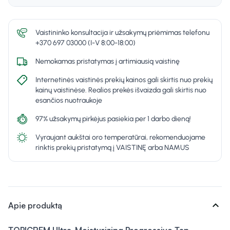
Vaistininko konsultacija ir užsakymų priėmimas telefonu
+370 697 03000 (I-V 8:00-18:00)
Nemokamas pristatymas į artimiausią vaistinę
Internetinės vaistinės prekių kainos gali skirtis nuo prekių
kainų vaistinėse. Realios prekės išvaizda gali skirtis nuo
esančios nuotraukoje
97% užsakymų pirkėjus pasiekia per 1 darbo dieną!
Vyraujant aukštai oro temperatūrai, rekomenduojame
rinktis prekių pristatymą į VAISTINĘ arba NAMUS
expand_more
Apie produktą