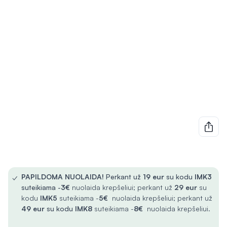
✓
PAPILDOMA NUOLAIDA!
Perkant už
19 eur
su kodu
IMK3
suteikiama -
3€
nuolaida krepšeliui; perkant už
29 eur
su
kodu
IMK5
suteikiama -
5€
nuolaida krepšeliui; perkant už
49 eur
su kodu
IMK8
suteikiama -
8€
nuolaida krepšeliui.