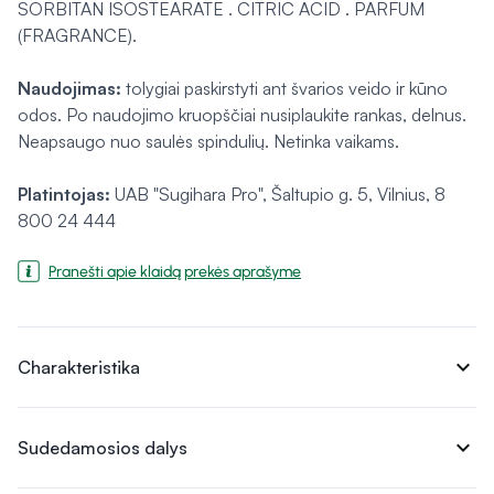
SORBITAN ISOSTEARATE . CITRIC ACID . PARFUM
(FRAGRANCE).
Naudojimas:
tolygiai paskirstyti ant švarios veido ir kūno
odos. Po naudojimo kruopščiai nusiplaukite rankas, delnus.
Neapsaugo nuo saulės spindulių. Netinka vaikams.
Platintojas:
UAB "Sugihara Pro", Šaltupio g. 5, Vilnius, 8
800 24 444
Pranešti apie klaidą prekės aprašyme
expand_more
Charakteristika
expand_more
Sudedamosios dalys