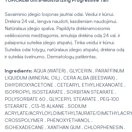
TOPICREM Ultra-Moisturizing Progressive Tan
Savaiminio įdegio losjonas jautriai odai. Veidui ir kūnui.
Drėkina 24 val., lengva naudoti, kasdieniam naudojimui.
Natūralaus įdegio spalva. Papildyta drėkinamosiomis
veikliosiomis medžiagomis, emulsija drėkina odą 24 val. ir
palaipsniui suteikia įdegio atspalvį. Tinka veidui ir kūnui.
Suteikia odai tolygų, natūralaus įdegio atspalvį, drėkina odą
ir suteikia švelnumo. Dermatologų patikrintas.
Ingredients:
AQUA (WATER) . GLYCERIN . PARAFFINUM
LIQUIDUM (MINERAL OIL) . CERA ALBA (BEESWAX) .
DIHYDROXYACETONE . CETEARYL ETHYLHEXANOATE .
ISOPROPYL ISOSTEARATE . SORBITAN STEARATE .
POLYSORBATE 60 . GLYCERYL STEARATE . PEG-100
STEARATE . C13-15 ALKANE . SODIUM
ACRYLATE/ACRYLOYLDIMETHYLTAURATE/DIMETHYLACR
CROSSPOLYMER . PHENOXYETHANOL .
ISOHEXADECANE . XANTHAN GUM . CHLORPHENESIN .