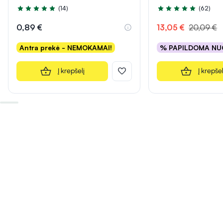
(14)
(62)
Įvertinimas 5.0 iš 5
Įvertinimas 5.0 iš 5
0,89 €
13,05 €
20,09 €
Antra prekė - NEMOKAMAI!
% PAPILDOMA NU
Į krepšelį
Į krepšel