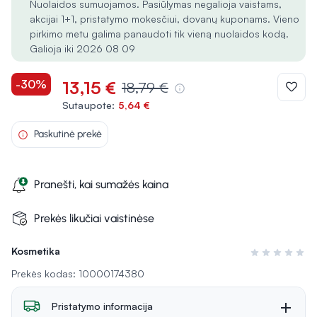
Nuolaidos sumuojamos. Pasiūlymas negalioja vaistams,
akcijai 1+1, pristatymo mokesčiui, dovanų kuponams. Vieno
pirkimo metu galima panaudoti tik vieną nuolaidos kodą.
Galioja iki 2026 08 09
-30%
13,15 €
18,79 €
Sutaupote:
5,64 €
Paskutinė prekė
Pranešti, kai sumažės kaina
Prekės likučiai vaistinėse
Kosmetika
Įvertinimas 0 i
Prekės kodas: 10000174380
Pristatymo informacija