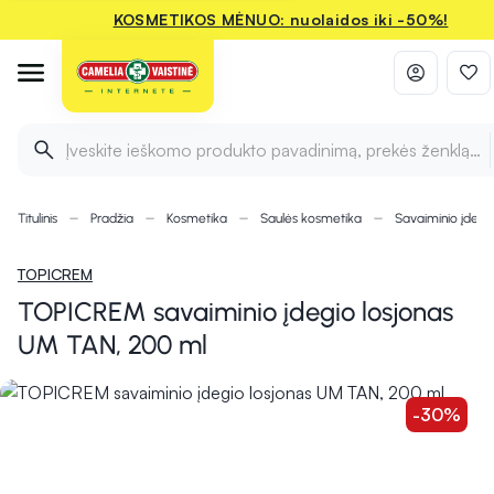
KOSMETIKOS MĖNUO: nuolaidos iki -50%!
Įveskite ieškomo produkto pavadinimą, prekės ženklą ir 
Titulinis
Pradžia
Kosmetika
Saulės kosmetika
Savaiminio įdegi
TOPICREM
TOPICREM savaiminio įdegio losjonas
UM TAN, 200 ml
-30%