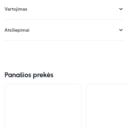
expand_more
Vartojimas
expand_more
Atsiliepimai
Panašios prekės