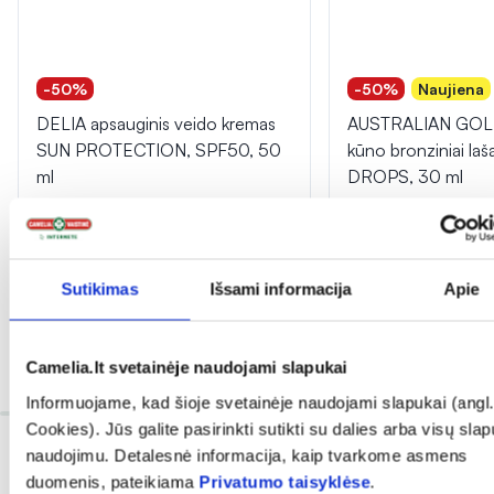
-50%
-50%
Naujiena
DELIA apsauginis veido kremas
AUSTRALIAN GOLD 
SUN PROTECTION, SPF50, 50
kūno bronziniai l
ml
DROPS, 30 ml
(1)
Įvertinimas 1.0 iš 5
3,49 €
6,99 €
14,84 €
29,69 €
Sutikimas
Išsami informacija
Apie
% PAPILDOMA NUOLAIDA
% PAPILDOMA NU
Į krepšelį
Į krepšel
Camelia.lt svetainėje naudojami slapukai
Informuojame, kad šioje svetainėje naudojami slapukai (angl.
Cookies). Jūs galite pasirinkti sutikti su dalies arba visų sla
naudojimu. Detalesnė informacija, kaip tvarkome asmens
duomenis, pateikiama
Privatumo taisyklėse
.