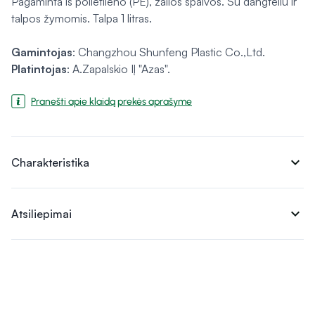
Pagaminta iš polietileno (PE), žalios spalvos. Su dangteliu ir
talpos žymomis. Talpa 1 litras.
Gamintojas
: Changzhou Shunfeng Plastic Co.,Ltd.
Platintojas
: A.Zapalskio IĮ "Azas".
Pranešti apie klaidą prekės aprašyme
expand_more
Charakteristika
expand_more
Atsiliepimai