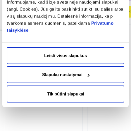
Informuojame, kad šioje svetainėje naudojami slapukai
(angl. Cookies). Jūs galite pasirinkti sutikti su dalies arba
Į krepšelį
Į krepšel
visų slapukų naudojimu. Detalesnė informacija, kaip
tvarkome asmens duomenis, pateikiama
Privatumo
taisyklėse
.
Leisti visus slapukus
Dažnai perkama kartu
Slapukų nustatymai
Tik būtini slapukai