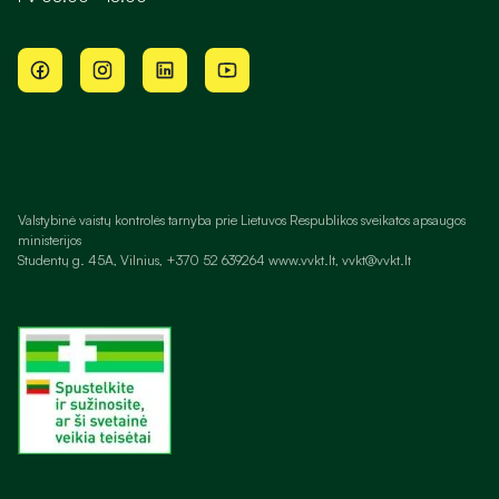
Valstybinė vaistų kontrolės tarnyba prie Lietuvos Respublikos sveikatos apsaugos
ministerijos
Studentų g. 45A, Vilnius, +370 52 639264 www.vvkt.lt, vvkt@vvkt.lt