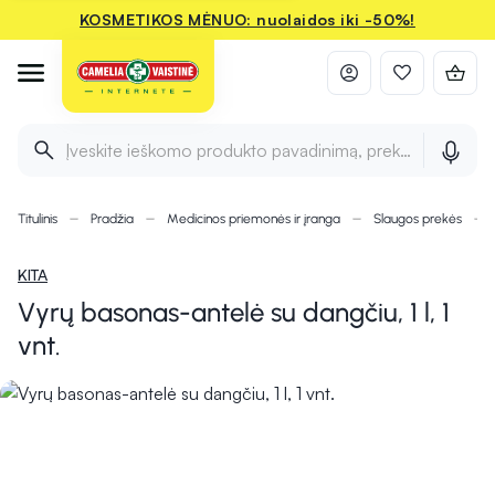
KOSMETIKOS MĖNUO: nuolaidos iki -50%!
Įveskite ieškomo produkto pavadinimą, prekės ženklą ir 
Titulinis
Pradžia
Medicinos priemonės ir įranga
Slaugos prekės
KITA
Vyrų basonas-antelė su dangčiu, 1 l, 1
vnt.