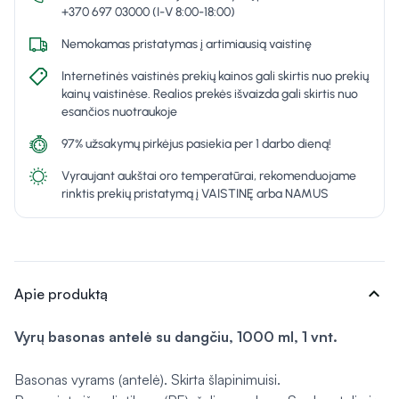
+370 697 03000 (I-V 8:00-18:00)
Nemokamas pristatymas į artimiausią vaistinę
Internetinės vaistinės prekių kainos gali skirtis nuo prekių
kainų vaistinėse. Realios prekės išvaizda gali skirtis nuo
esančios nuotraukoje
97% užsakymų pirkėjus pasiekia per 1 darbo dieną!
Vyraujant aukštai oro temperatūrai, rekomenduojame
rinktis prekių pristatymą į VAISTINĘ arba NAMUS
expand_more
Apie produktą
Vyrų basonas antelė su dangčiu, 1000 ml, 1 vnt.
Basonas vyrams (antelė). Skirta šlapinimuisi.