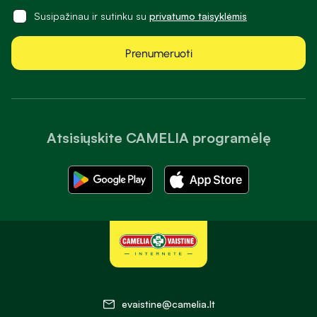
Susipažinau ir sutinku su
privatumo taisyklėmis
Prenumeruoti
Atsisiųskite CAMELIA programėlę
evaistine@camelia.lt