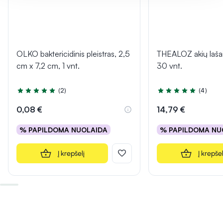
OLKO baktericidinis pleistras, 2,5
THEALOZ akių laš
cm x 7,2 cm, 1 vnt.
30 vnt.
(2)
(4)
Įvertinimas 5.0 iš 5
Įvertinimas 5.0 iš 5
0,08 €
14,79 €
% PAPILDOMA NUOLAIDA
% PAPILDOMA NU
Į krepšelį
Į krepšel