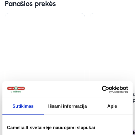
Panašios prekės
CONVATEC apsauginiai milteliai
CONVATEC žieda
STOMAHESIVE, 25 g
STOMAHESIVE SEA
Sutikimas
Išsami informacija
Apie
6,79 €
31,38 €
Camelia.lt svetainėje naudojami slapukai
% PAPILDOMA NUOLAIDA
% PAPILDOMA NU