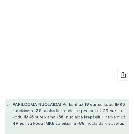
✓
PAPILDOMA NUOLAIDA!
Perkant už
19 eur
su kodu
IMK3
suteikiama -
3€
nuolaida krepšeliui; perkant už
29 eur
su
kodu
IMK5
suteikiama -
5€
nuolaida krepšeliui; perkant už
49 eur
su kodu
IMK8
suteikiama -
8€
nuolaida krepšeliui.