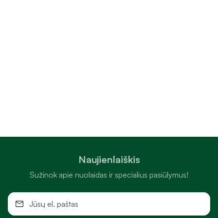
Naujienlaiškis
Sužinok apie nuolaidas ir specialius pasiūlymus!