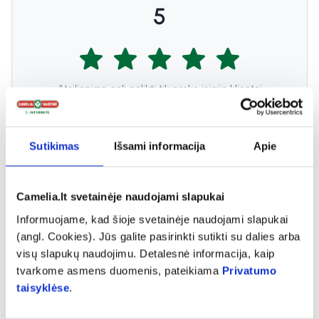
5
Atsiliepimą gali palikti tik prekę įsigiję klientai
Sutikimas
Išsami informacija
Apie
Vincas
Camelia.lt svetainėje naudojami slapukai
Puikus aptarnavimas, žemos kainos
Informuojame, kad šioje svetainėje naudojami slapukai
(angl. Cookies). Jūs galite pasirinkti sutikti su dalies arba
visų slapukų naudojimu. Detalesnė informacija, kaip
tvarkome asmens duomenis, pateikiama
Privatumo
taisyklėse
.
Lolo