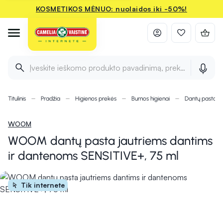
KOSMETIKOS MĖNUO: nuolaidos iki -50%!
Įveskite ieškomo produkto pavadinimą, prekės ženklą ir 
Titulinis
Pradžia
Higienos prekės
Burnos higienai
Dantų pastos, g
WOOM
WOOM dantų pasta jautriems dantims
ir dantenoms SENSITIVE+, 75 ml
Tik internete