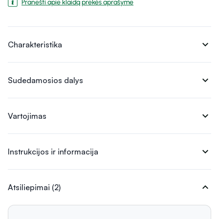
Pranešti apie klaidą prekės aprašyme
expand_more
Charakteristika
expand_more
Sudedamosios dalys
expand_more
Vartojimas
expand_more
Instrukcijos ir informacija
expand_more
Atsiliepimai (2)