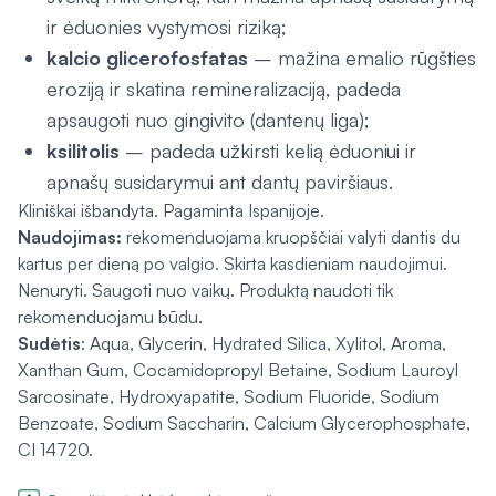
ir ėduonies vystymosi riziką;
kalcio glicerofosfatas
– mažina emalio rūgšties
eroziją ir skatina remineralizaciją, padeda
apsaugoti nuo gingivito (dantenų liga);
ksilitolis
– padeda užkirsti kelią ėduoniui ir
apnašų susidarymui ant dantų paviršiaus.
Kliniškai išbandyta. Pagaminta Ispanijoje.
Naudojimas:
rekomenduojama kruopščiai valyti dantis du
kartus per dieną po valgio. Skirta kasdieniam naudojimui.
Nenuryti. Saugoti nuo vaikų. Produktą naudoti tik
rekomenduojamu būdu.
Sudėtis
:
Aqua, Glycerin, Hydrated Silica, Xylitol, Aroma,
Xanthan Gum, Cocamidopropyl Betaine, Sodium Lauroyl
Sarcosinate, Hydroxyapatite, Sodium Fluoride, Sodium
Benzoate, Sodium Saccharin, Calcium Glycerophosphate,
CI 14720.