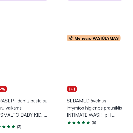
Į krepšelį
Į krepšelį
Mėnesio PASIŪLYMAS
5%
1+1
ASEPT dantų pasta su
SEBAMED švelnus
oru vaikams
intymios higienos prausiklis
SMALTO BABY KID,
...
INTIMATE WASH, pH
...
(5)
Įvertinimas 4.8 iš 5
(3)
tinimas 4.7 iš 5