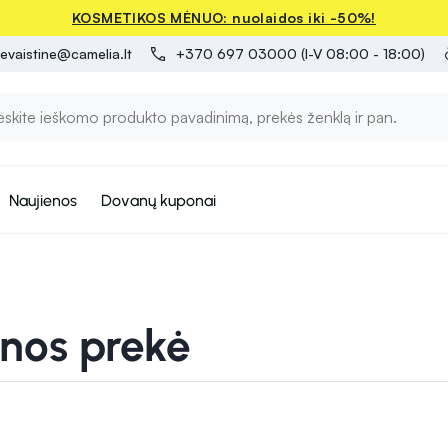
KOSMETIKOS MĖNUO: nuolaidos iki -50%!
evaistine@camelia.lt
+370 697 03000 (I-V 08:00 - 18:00)
Naujienos
Dovanų kuponai
enos prekė