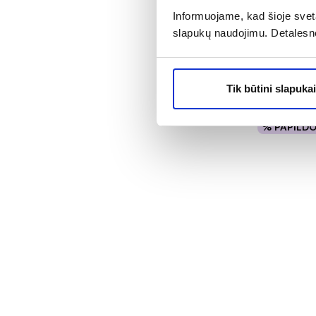
SEPTONA va
Informuojame, kad šioje sveta
maišelyje B
slapukų naudojimu. Detalesn
Tik būtini slapukai
1,36 €
% PAPILD
Į kr