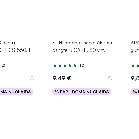
 dantų
SENI drėgnos servetėlės su
APA
OFT CS1560, 1
dangteliu CARE, 80 vnt.
gum
(2)
(13)
.0 iš 5
Įvertinimas 5.0 iš 5
Įver
9,49 €
9,
OMA NUOLAIDA
% PAPILDOMA NUOLAIDA
% 
epšelį
Į krepšelį