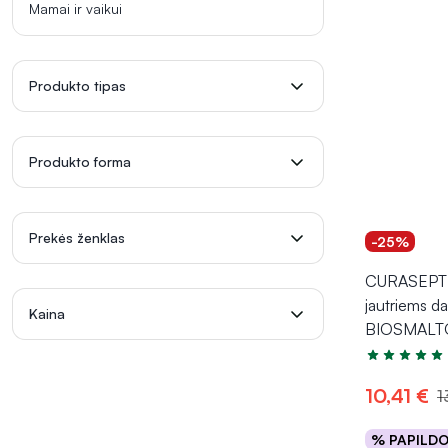
Mamai ir vaikui
Produkto tipas
Produkto forma
Prekės ženklas
-25%
CURASEPT 
jautriems d
Kaina
BIOSMALTO
Įvertinimas 4
10,41 €
1
% PAPILD