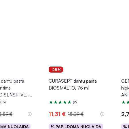
-25%
dantų pasta
CURASEPT dantų pasta
GEN
antims
BIOSMALTO, 75 ml
higi
 SENSITIVE,
...
ANI
(15)
(12)
.9 iš 5
Įvertinimas 5.0 iš 5
Įver
11,31 €
2,
3,89 €
15,09 €
OMA NUOLAIDA
% PAPILDOMA NUOLAIDA
% 