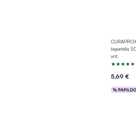
CURAPROX
šepetėlis S
vnt.
Įvertinimas 5
5,69 €
% PAPILD
Į kr