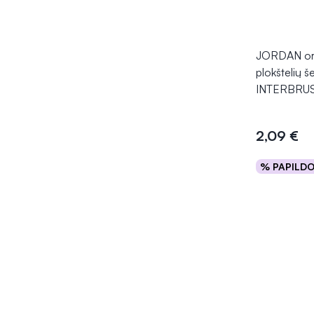
JORDAN ort
plokštelių š
INTERBRUSH
2,09 €
% PAPILD
Į kr