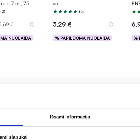
 nuo 7 m., 75
...
vnt.
ENZ
(2)
(3)
.5 iš 5
Įvertinimas 5.0 iš 5
Įver
3,29 €
6,
5,69 €
OMA NUOLAIDA
% PAPILDOMA NUOLAIDA
% 
epšelį
Į krepšelį
Išsami informacija
1+
jami slapukai