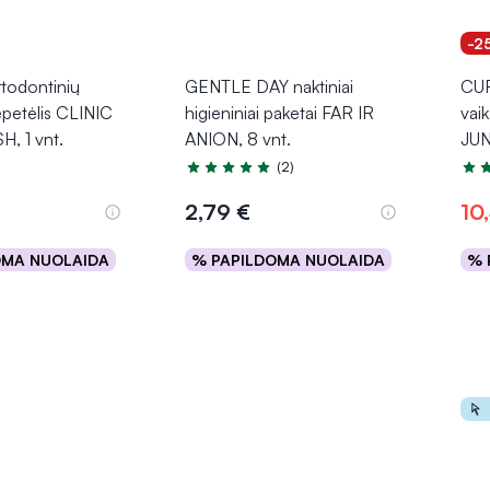
-2
odontinių
GENTLE DAY naktiniai
CUR
epetėlis CLINIC
higieniniai paketai FAR IR
vai
, 1 vnt.
ANION, 8 vnt.
JUNI
(2)
Įvertinimas 5.0 iš 5
Įver
2,79 €
10
OMA NUOLAIDA
% PAPILDOMA NUOLAIDA
% 
epšelį
Į krepšelį