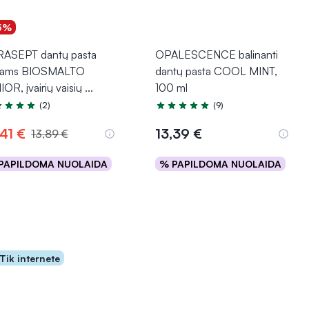
5%
ASEPT dantų pasta
OPALESCENCE balinanti
kams BIOSMALTO
dantų pasta COOL MINT,
OR, įvairių vaisių
...
100 ml
(2)
(9)
tinimas 5.0 iš 5
Įvertinimas 5.0 iš 5
,41 €
13,39 €
13,89 €
PAPILDOMA NUOLAIDA
% PAPILDOMA NUOLAIDA
Į krepšelį
Į krepšelį
Tik internete