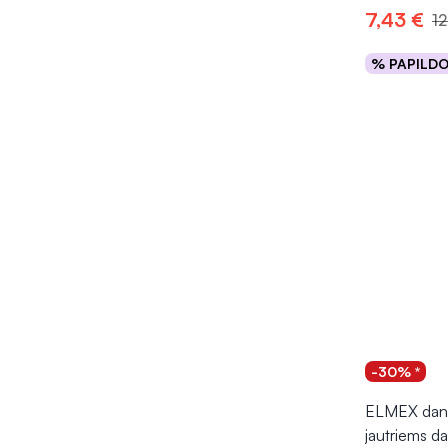
7,43 €
12
% PAPILD
Į kr
-30% *
ELMEX dant
jautriems d