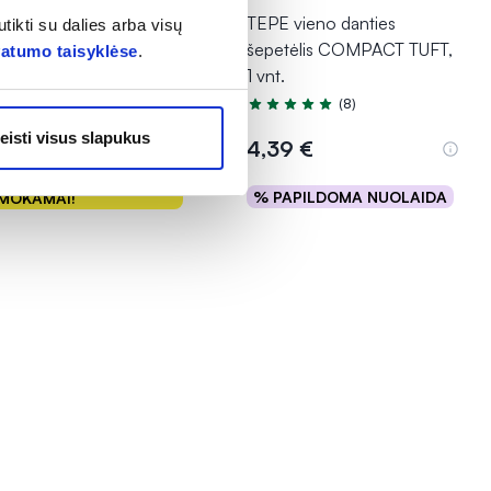
AL DENTA dantų
TEPE vieno danties
tikti su dalies arba visų
etėlis GOLD SOFT, 1
šepetėlis COMPACT TUFT,
vatumo taisyklėse
.
1 vnt.
(8)
Įvertinimas 4.6 iš 5
89 €
eisti visus slapukus
4,39 €
tra prekė -
% PAPILDOMA NUOLAIDA
MOKAMAI!
Į krepšelį
Į krepšelį