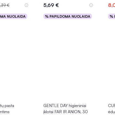
5,69 €
8,
,39 €
OMA NUOLAIDA
% PAPILDOMA NUOLAIDA
% 
epšelį
Į krepšelį
ų pasta
GENTLE DAY higieniniai
CUR
antims
įklotai FAR IR ANION, 30
ėduo