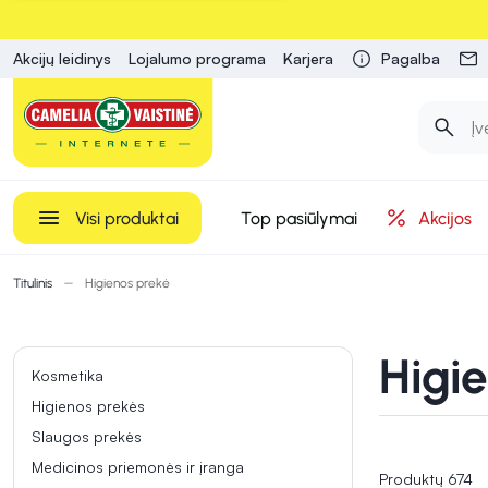
Akcijų leidinys
Lojalumo programa
Karjera
Pagalba
Visi produktai
Top pasiūlymai
Akcijos
Titulinis
Higienos prekė
Higi
Kosmetika
Higienos prekės
Slaugos prekės
Medicinos priemonės ir įranga
Produktų 674