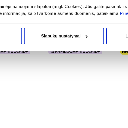
tos pagaliukai
GENTLE DAY higieniniai
ROY
inėje naudojami slapukai (angl. Cookies). Jūs galite pasirinkti su
IO, 200 vnt.
įklotai, 20 vnt.
šep
ė informacija, kaip tvarkome asmens duomenis, pateikiama
Pri
vnt.
(2)
Įvertinimas 5.0 iš 5
8,
Slapukų nustatymai
L
3,09 €
An
OMA NUOLAIDA
% PAPILDOMA NUOLAIDA
NE
epšelį
Į krepšelį