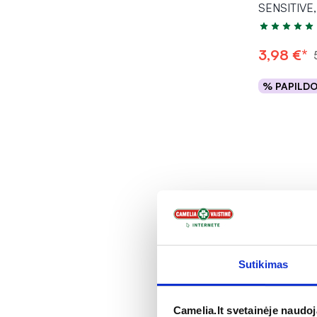
SENSITIVE,
Įvertinimas 4
3,98 €*
% PAPILD
Į kr
Sutikimas
Camelia.lt svetainėje naudo