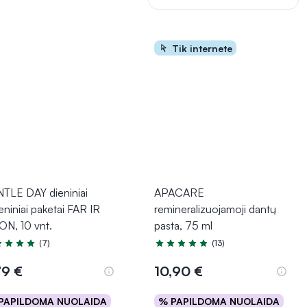
Tik internete
TLE DAY dieniniai
APACARE
eniniai paketai FAR IR
remineralizuojamoji dantų
ON, 10 vnt.
pasta, 75 ml
(7)
(13)
tinimas 5.0 iš 5
Įvertinimas 5.0 iš 5
79 €
10,90 €
PAPILDOMA NUOLAIDA
% PAPILDOMA NUOLAIDA