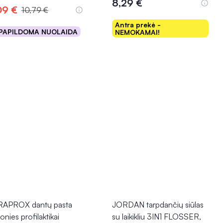
8,29 €
09 €
10,79 €
Antra prekė -
PAPILDOMA NUOLAIDA
NEMOKAMAI!
Į krepšelį
Į krepšelį
APROX dantų pasta
JORDAN tarpdančių siūlas
nies profilaktikai
su laikikliu 3IN1 FLOSSER,