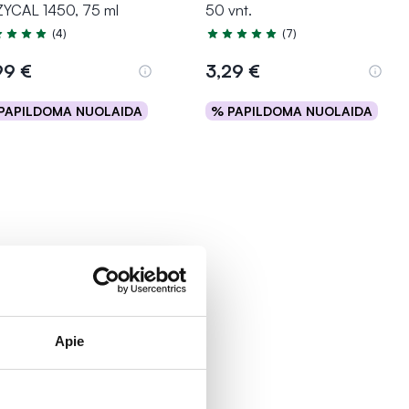
YCAL 1450, 75 ml
50 vnt.
(4)
(7)
tinimas 5.0 iš 5
Įvertinimas 5.0 iš 5
99 €
3,29 €
PAPILDOMA NUOLAIDA
% PAPILDOMA NUOLAIDA
Į krepšelį
Į krepšelį
Apie
1