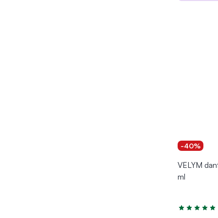
Į kr
-40%
VELYM dant
ml
Įvertinimas 5