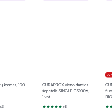
epšelį
Į krepšelį
-2
ų kremas, 100
CURAPROX vieno danties
CUR
šepetėlis SINGLE CS1006,
flu
1 vnt.
BIO
(2)
(4)
.0 iš 5
Įvertinimas 5.0 iš 5
Įver