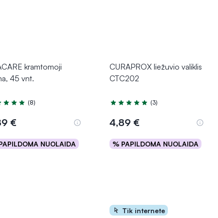
CARE kramtomoji
CURAPROX liežuvio valiklis
a, 45 vnt.
CTC202
(8)
(3)
tinimas 5.0 iš 5
Įvertinimas 4.7 iš 5
89 €
4,89 €
PAPILDOMA NUOLAIDA
% PAPILDOMA NUOLAIDA
Į krepšelį
Į krepšelį
Tik internete