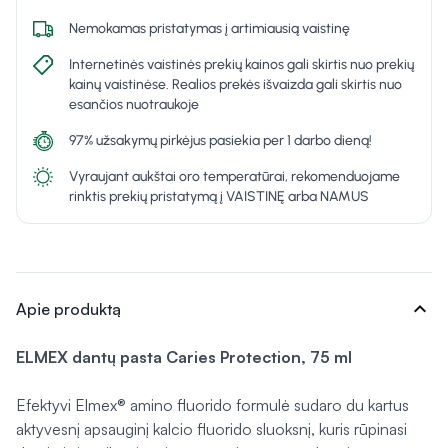
Nemokamas pristatymas į artimiausią vaistinę
Internetinės vaistinės prekių kainos gali skirtis nuo prekių
kainų vaistinėse. Realios prekės išvaizda gali skirtis nuo
esančios nuotraukoje
97% užsakymų pirkėjus pasiekia per 1 darbo dieną!
Vyraujant aukštai oro temperatūrai, rekomenduojame
rinktis prekių pristatymą į VAISTINĘ arba NAMUS
expand_more
Apie produktą
ELMEX dantų pasta Caries Protection, 75 ml
Efektyvi Elmex® amino fluorido formulė sudaro du kartus
aktyvesnį apsauginį kalcio fluorido sluoksnį, kuris rūpinasi