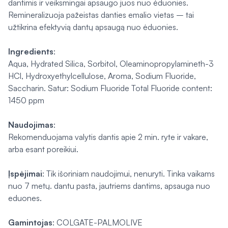
dantimis ir veiksmingai apsaugo juos nuo ėduonies.
Remineralizuoja pažeistas danties emalio vietas – tai
užtikrina efektyvią dantų apsaugą nuo ėduonies.
Ingredients
:
Aqua, Hydrated Silica, Sorbitol, Oleaminopropylamineth-3
HCl, Hydroxyethylcellulose, Aroma, Sodium Fluoride,
Saccharin. Satur: Sodium Fluoride Total Fluoride content:
1450 ppm
Naudojimas
:
Rekomenduojama valytis dantis apie 2 min. ryte ir vakare,
arba esant poreikiui.
Įspėjimai
: Tik išoriniam naudojimui, nenuryti. Tinka vaikams
nuo 7 metų. dantu pasta, jautriems dantims, apsauga nuo
eduones.
Gamintojas
: COLGATE-PALMOLIVE