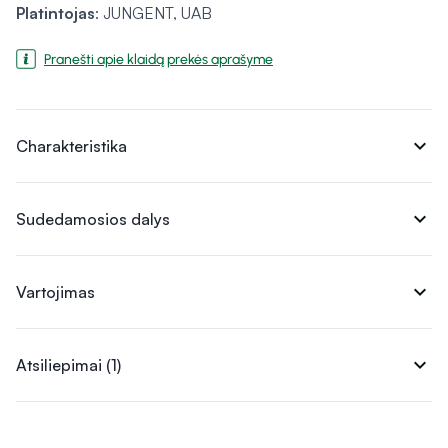
Platintojas
: JUNGENT, UAB
Pranešti apie klaidą prekės aprašyme
expand_more
Charakteristika
expand_more
Sudedamosios dalys
expand_more
Vartojimas
expand_more
Atsiliepimai (1)