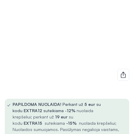
✓
PAPILDOMA NUOLAIDA!
Perkant už
5
eur
su
kodu
EXTRA12
suteikiama -
12%
nuolaida
krepšeliui; perkant už
19 eur
su
kodu
EXTRA15
suteikiama
-15%
nuolaida krepšeliui;
Nuolaidos sumuojamos. Pasiūlymas negalioja vaistams,