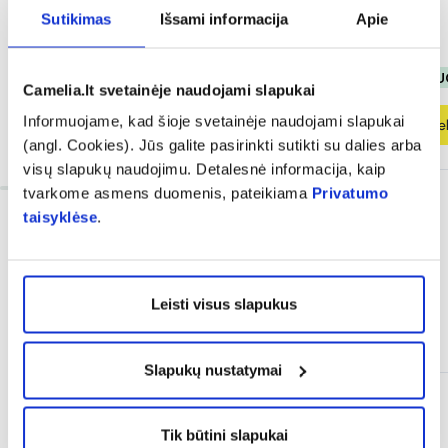
Įvertinimas 5.0 iš 5
Sutikimas
Išsami informacija
Apie
3,99 €
3,99 €
% PAPILDOMA NUOLAIDA
% PAPILDOMA NU
Camelia.lt svetainėje naudojami slapukai
Informuojame, kad šioje svetainėje naudojami slapukai
Į krepšelį
Į krepšel
(angl. Cookies). Jūs galite pasirinkti sutikti su dalies arba
visų slapukų naudojimu. Detalesnė informacija, kaip
tvarkome asmens duomenis, pateikiama
Privatumo
taisyklėse
.
Leisti visus slapukus
Dažnai perkama kartu
Slapukų nustatymai
Tik būtini slapukai