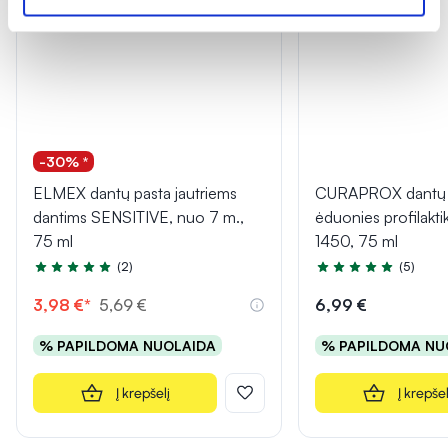
-30% *
ELMEX dantų pasta jautriems
CURAPROX dantų 
dantims SENSITIVE, nuo 7 m.,
ėduonies profilakt
75 ml
1450, 75 ml
(2)
(5)
Įvertinimas 4.5 iš 5
Įvertinimas 5.0 iš 5
3,98 €*
5,69 €
6,99 €
% PAPILDOMA NUOLAIDA
% PAPILDOMA NU
Į krepšelį
Į krepšel