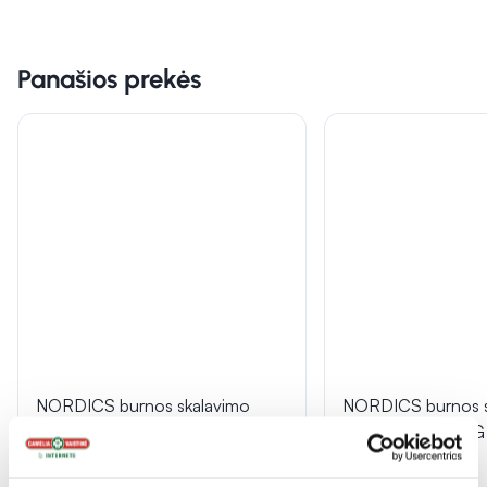
Panašios prekės
NORDICS burnos skalavimo
NORDICS burnos s
skystis PARODENT, 300 ml
skystis SOOTHING
(2)