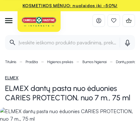
KOSMETIKOS MĖNUO: nuolaidos iki -50%!
Įveskite ieškomo produkto pavadinimą, prekės ženklą ir 
Titulinis
Pradžia
Higienos prekės
Burnos higienai
Dantų pastos, g
ELMEX
ELMEX dantų pasta nuo ėduonies
CARIES PROTECTION, nuo 7 m., 75 ml