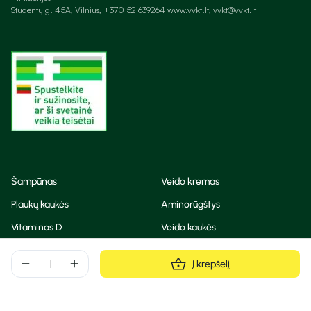
Studentų g. 45A, Vilnius, +370 52 639264 www.vvkt.lt, vvkt@vvkt.lt
Šampūnas
Veido kremas
Plaukų kaukės
Aminorūgštys
Vitaminas D
Veido kaukės
Korėjietiška kosmetika
Eteriniai aliejai
remove
add
Į krepšelį
Dezodorantas
BB ir CC kremas