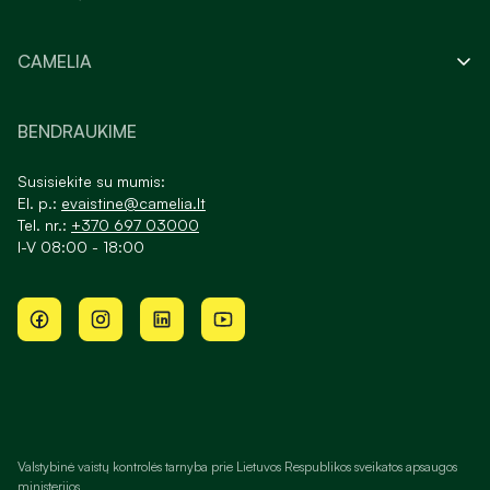
CAMELIA
BENDRAUKIME
Susisiekite su mumis:
El. p.:
evaistine@camelia.lt
Tel. nr.:
+370 697 03000
I-V 08:00 - 18:00
Valstybinė vaistų kontrolės tarnyba prie Lietuvos Respublikos sveikatos apsaugos
ministerijos