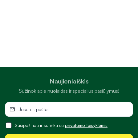
Naujienlaiškis
Sužinok apie nuolaidas ir specialius pasiūlymus!
Susipažinau ir sutinku su
privatumo taisyklėmis