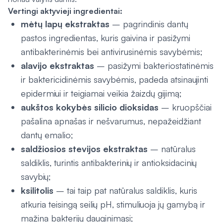
Vertingi aktyvieji ingredientai:
mėtų lapų ekstraktas
– pagrindinis dantų
pastos ingredientas, kuris gaivina ir pasižymi
antibakterinėmis bei antivirusinėmis savybėmis;
alavijo ekstraktas
– pasižymi bakteriostatinėmis
ir baktericidinėmis savybėmis, padeda atsinaujinti
epidermiui ir teigiamai veikia žaizdų gijimą;
aukštos kokybės silicio dioksidas
– kruopščiai
pašalina apnašas ir nešvarumus, nepažeidžiant
dantų emalio;
saldžiosios stevijos ekstraktas
– natūralus
saldiklis, turintis antibakterinių ir antioksidacinių
savybių;
ksilitolis
– tai taip pat natūralus saldiklis, kuris
atkuria teisingą seilių pH, stimuliuoja jų gamybą ir
mažina bakterijų dauginimąsi;