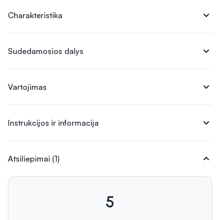
expand_more
Charakteristika
expand_more
Sudedamosios dalys
expand_more
Vartojimas
expand_more
Instrukcijos ir informacija
expand_more
Atsiliepimai (1)
5