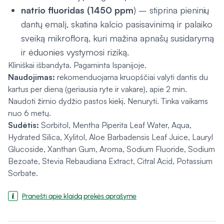
natrio fluoridas (1450 ppm
) – stiprina pieninių
dantų emalį, skatina kalcio pasisavinimą ir palaiko
sveiką mikroflorą, kuri mažina apnašų susidarymą
ir ėduonies vystymosi riziką.
Kliniškai išbandyta. Pagaminta Ispanijoje.
Naudojimas:
rekomenduojama kruopščiai valyti dantis du
kartus per dieną (geriausia ryte ir vakare), apie 2 min.
Naudoti žirnio dydžio pastos kiekį. Nenuryti. Tinka vaikams
nuo 6 metų.
Sudėtis:
Sorbitol, Mentha Piperita Leaf Water, Aqua,
Hydrated Silica, Xylitol, Aloe Barbadensis Leaf Juice, Lauryl
Glucoside, Xanthan Gum, Aroma, Sodium Fluoride, Sodium
Bezoate, Stevia Rebaudiana Extract, Citral Acid, Potassium
Sorbate.
Pranešti apie klaidą prekės aprašyme