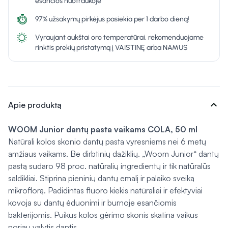
esančios nuotraukoje
97% užsakymų pirkėjus pasiekia per 1 darbo dieną!
Vyraujant aukštai oro temperatūrai, rekomenduojame
rinktis prekių pristatymą į VAISTINĘ arba NAMUS
expand_more
Apie produktą
WOOM Junior dantų pasta vaikams COLA, 50 ml
Natūrali kolos skonio dantų pasta vyresniems nei 6 metų
amžiaus vaikams. Be dirbtinių dažiklių. „Woom Junior“ dantų
pastą sudaro 98 proc. natūralių ingredientų ir tik natūralūs
saldikliai. Stiprina pieninių dantų emalį ir palaiko sveiką
mikroflorą. Padidintas fluoro kiekis natūraliai ir efektyviai
kovoja su dantų ėduonimi ir burnoje esančiomis
bakterijomis. Puikus kolos gėrimo skonis skatina vaikus
noriau valytis dantis.