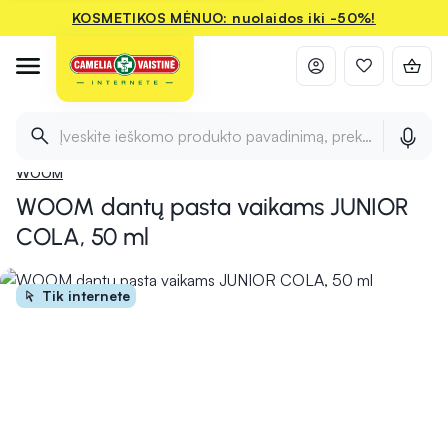
KOSMETIKOS MĖNUO: nuolaidos iki -50%!
Titulinis
Pradžia
Mamai ir vaikui
Kūdikiams ir vaikams
Vaikiško
Įveskite ieškomo produkto pavadinimą, prekės ženklą ir 
WOOM
WOOM dantų pasta vaikams JUNIOR
COLA, 50 ml
Tik internete