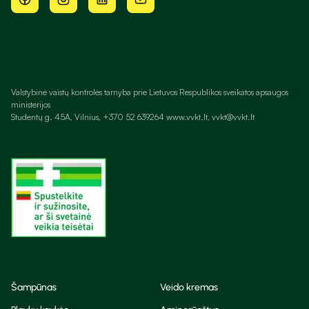
Valstybinė vaistų kontrolės tarnyba prie Lietuvos Respublikos sveikatos apsaugos
ministerijos
Studentų g. 45A, Vilnius, +370 52 639264 www.vvkt.lt, vvkt@vvkt.lt
Šampūnas
Veido kremas