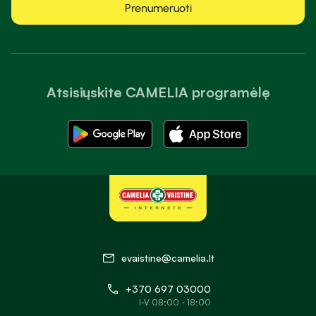
Prenumeruoti
Atsisiųskite CAMELIA programėlę
evaistine@camelia.lt
+370 697 03000
I-V 08:00 - 18:00