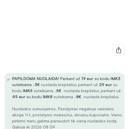
✓
PAPILDOMA NUOLAIDA!
Perkant už
19 eur
su kodu
IMK3
suteikiama -
3€
nuolaida krepšeliui; perkant už
29 eur
su
kodu
IMK5
suteikiama -
5€
nuolaida krepšeliui; perkant už
49 eur
su kodu
IMK8
suteikiama -
8€
nuolaida krepšeliui.
Nuolaidos sumuojamos. Pasiūlymas negalioja vaistams,
akcijai 1+1, pristatymo mokesčiui, dovanų kuponams. Vieno
pirkimo metu galima panaudoti tik vieną nuolaidos kodą.
Galioja iki 2026 08 09