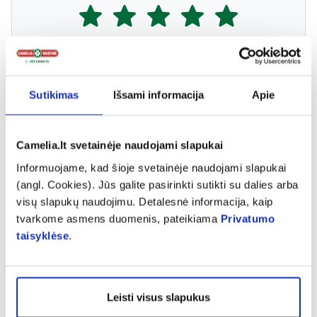
Atsiliepimą gali palikti tik prekę įsigiję klientai
Sutikimas
Išsami informacija
Apie
Neringa
Camelia.lt svetainėje naudojami slapukai
Coca-colos skonio dantų pasta. Sūnus (7 metų) su
Informuojame, kad šioje svetainėje naudojami slapukai
malonumu sutinka valytis dantis su šia dantų pasta 😊
(angl. Cookies). Jūs galite pasirinkti sutikti su dalies arba
visų slapukų naudojimu. Detalesnė informacija, kaip
tvarkome asmens duomenis, pateikiama
Privatumo
taisyklėse
.
Leisti visus slapukus
Panašios prekės