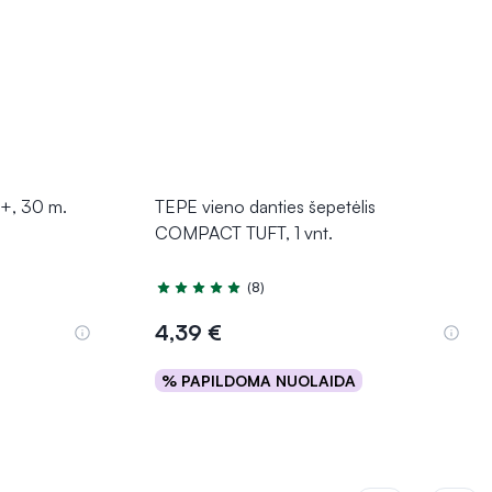
+, 30 m.
TEPE vieno danties šepetėlis
COMPACT TUFT, 1 vnt.
(8)
Įvertinimas 4.6 iš 5
4,39 €
% PAPILDOMA NUOLAIDA
Į krepšelį