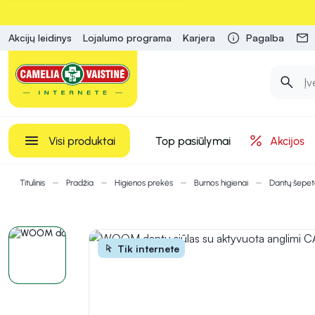
Akcijų leidinys
Lojalumo programa
Karjera
Pagalba
Visi produktai
Top pasiūlymai
Akcijos
Titulinis
Pradžia
Higienos prekės
Burnos higienai
Dantų šepetė
Tik internete