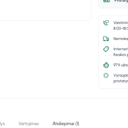
Pristat
Vaistini
8:00-18:
Nemokam
Internet
Realios 
97% užsa
Vyraujan
pristat
lys
Vartojimas
Atsiliepimai (1)