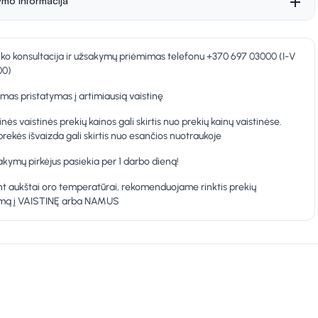
ymo informacija
nko konsultacija ir užsakymų priėmimas telefonu +370 697 03000 (I-V
00)
as pristatymas į artimiausią vaistinę
inės vaistinės prekių kainos gali skirtis nuo prekių kainų vaistinėse.
prekės išvaizda gali skirtis nuo esančios nuotraukoje
kymų pirkėjus pasiekia per 1 darbo dieną!
t aukštai oro temperatūrai, rekomenduojame rinktis prekių
ymą į VAISTINĘ arba NAMUS