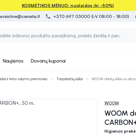
KOSMETIKOS MĖNUO: nuolaidos iki -50%!
evaistine@camelia.lt
+370 697 03000 (I-V 08:00 - 18:00)
Naujienos
Dovanų kuponai
liai ir kitos valymo priemonės
Tarpdančių siūlai
WOOM dantų siūlas su akty
WOOM
WOOM dant
CARBON+,
Higienos prekė