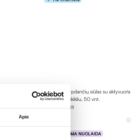
+, 30 m.
HUMBLE tarpdančių siūlas su aktyvuota
anglim, su laikikliu, 50 vnt.
(1)
Įvertinimas 5.0 iš 5
Apie
4,89 €
% PAPILDOMA NUOLAIDA
Į krepšelį