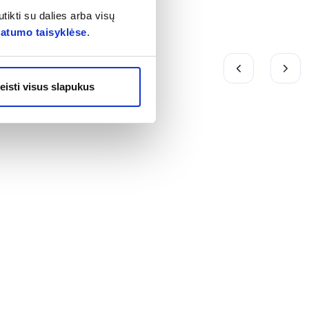
tikti su dalies arba visų
vatumo taisyklėse
.
eisti visus slapukus