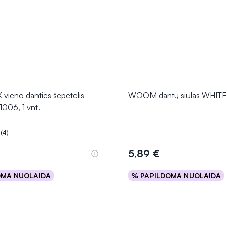
ieno danties šepetėlis
WOOM dantų siūlas WHITE
006, 1 vnt.
(4)
.0 iš 5
5,89 €
OMA NUOLAIDA
% PAPILDOMA NUOLAIDA
Į krepšelį
Į krepšelį