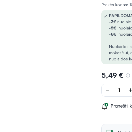
Prekės kodas:
✓
PAPILDOMA
-
3€
nuolaida
-
5€
nuolaid
-
8€
nuolaid
Nuolaidos s
mokesčiui, 
nuolaidos k
5,49 €
remove
ad
Pranešti, 