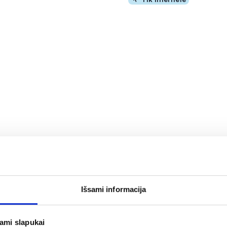
tų siūlas su laikikliu, 30
WOOM dantų siūlas WHITE
Išsami informacija
5,89 €
OMA NUOLAIDA
% PAPILDOMA NUOLAIDA
Į krepšelį
Į krepšelį
jami slapukai