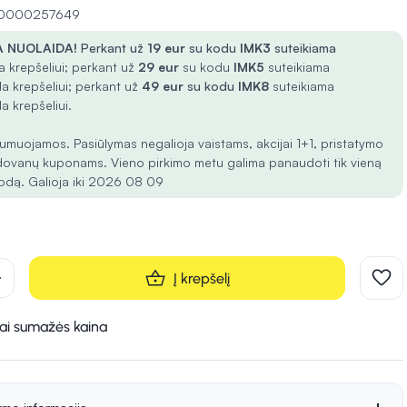
 10000257649
 NUOLAIDA!
Perkant už
19 eur
su kodu
IMK3
suteikiama
 krepšeliui; perkant už
29 eur
su kodu
IMK5
suteikiama
a krepšeliui; perkant už
49 eur
su kodu
IMK8
suteikiama
a krepšeliui.
umuojamos. Pasiūlymas negalioja vaistams, akcijai 1+1, pristatymo
dovanų kuponams. Vieno pirkimo metu galima panaudoti tik vieną
odą. Galioja iki 2026 08 09
d
Į krepšelį
kai sumažės kaina