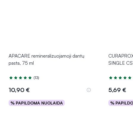
APACARE remineralizuojamoji dantų
CURAPROX v
pasta, 75 ml
SINGLE CS1
(13)
Įvertinimas 5.0 iš 5
Įvertinimas 5
10,90 €
5,69 €
% PAPILDOMA NUOLAIDA
% PAPILD
Į krepšelį