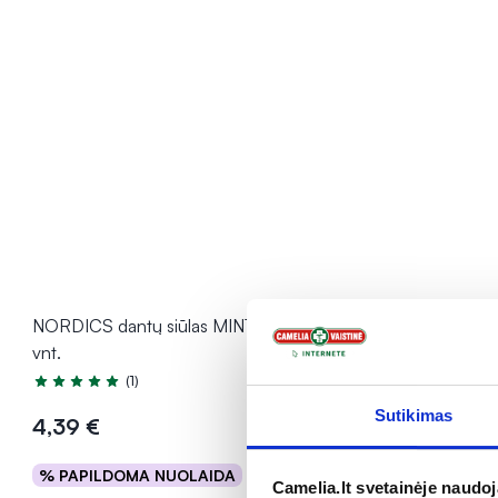
NORDICS dantų siūlas MINT, 30 m, 1
NORDICS dan
vnt.
vnt.
(1)
Įvertinimas 5.0 iš 5
Sutikimas
4,39 €
2,70 €
% PAPILDOMA NUOLAIDA
% PAPILD
Į krepšelį
Camelia.lt svetainėje naudo