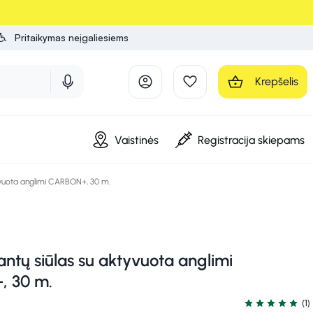
Pritaikymas neįgaliesiems
Krepšelis
Vaistinės
Registracija skiepams
vuota anglimi CARBON+, 30 m.
ų siūlas su aktyvuota anglimi
 30 m.
(1)
Įvertinimas 5.0