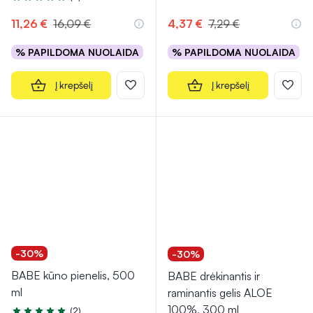
Įvertinimas 5.0 iš 5
11,26 €
16,09 €
4,37 €
7,29 €
% PAPILDOMA NUOLAIDA
% PAPILDOMA NUOLAIDA
Į krepšelį
Į krepšelį
-30%
-30%
BABE kūno pienelis, 500
BABE drėkinantis ir
ml
raminantis gelis ALOE
100%, 300 ml
(2)