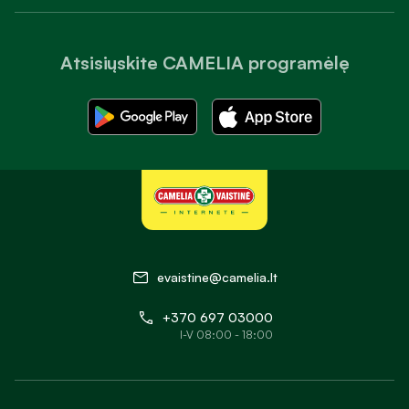
Atsisiųskite CAMELIA programėlę
evaistine@camelia.lt
+370 697 03000
I-V 08:00 - 18:00