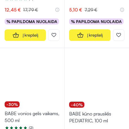
Įvertinimas 5.0 iš 5
12,45 €
17,79 €
5,10 €
7,29 €
% PAPILDOMA NUOLAIDA
% PAPILDOMA NUOLAIDA
Į krepšelį
Į krepšelį
-30%
-40%
BABE vonios gelis vaikams,
BABE kūno prausiklis
500 ml
PEDIATRIC, 100 ml
(2)