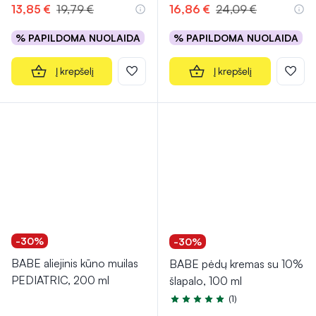
13,85 €
19,79 €
16,86 €
24,09 €
% PAPILDOMA NUOLAIDA
% PAPILDOMA NUOLAIDA
Į krepšelį
Į krepšelį
-30%
-30%
BABE aliejinis kūno muilas
BABE pėdų kremas su 10%
PEDIATRIC, 200 ml
šlapalo, 100 ml
(1)
Įvertinimas 5.0 iš 5