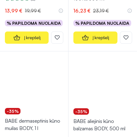
Įvertinimas 5.0 iš 5
13,99 €
19,99 €
16,23 €
23,19 €
% PAPILDOMA NUOLAIDA
% PAPILDOMA NUOLAIDA
Į krepšelį
Į krepšelį
-35%
-35%
BABE dermaseptinis kūno
BABE aliejinis kūno
muilas BODY, 1 l
balzamas BODY, 500 ml