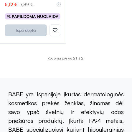
5,12 €
7,89 €
% PAPILDOMA NUOLAIDA
Išparduota
Rodoma prekių 21 iš 21
BABE yra Ispanijoje įkurtas dermatologinės
kosmetikos prekės ženklas, žinomas dėl
savo ypač švelnių ir efektyvių odos
priežiūros produktų. Įkurta 1994 metais,
BABE specializuojasi kuriant hipoalerginius