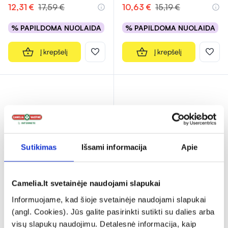
12,31 €
17,59 €
10,63 €
15,19 €
% PAPILDOMA NUOLAIDA
% PAPILDOMA NUOLAIDA
Į krepšelį
Į krepšelį
Sutikimas
Išsami informacija
Apie
-35%
-35%
Camelia.lt svetainėje naudojami slapukai
BABE rankų kremas BODY,
BABE kūno losjonas su
Informuojame, kad šioje svetainėje naudojami slapukai
50 ml
10% šlapalo BODY, 100 ml
(angl. Cookies). Jūs galite pasirinkti sutikti su dalies arba
(1)
Įvertinimas 5.0 iš 5
visų slapukų naudojimu. Detalesnė informacija, kaip