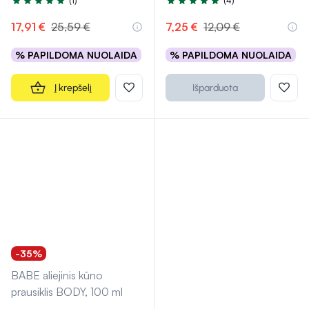
(1)
(4)
Įvertinimas 5.0 iš 5
Įvertinimas 5.0 iš 5
17,91 €
25,59 €
7,25 €
12,09 €
% PAPILDOMA NUOLAIDA
% PAPILDOMA NUOLAIDA
Į krepšelį
Išparduota
-35%
BABE aliejinis kūno
prausiklis BODY, 100 ml