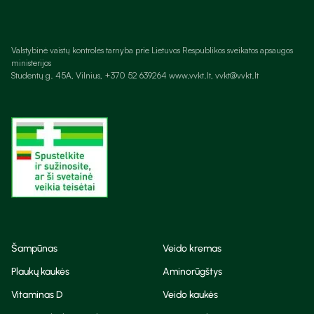
Valstybinė vaistų kontrolės tarnyba prie Lietuvos Respublikos sveikatos apsaugos
ministerijos
Studentų g. 45A, Vilnius, +370 52 639264 www.vvkt.lt, vvkt@vvkt.lt
Šampūnas
Veido kremas
Plaukų kaukės
Aminorūgštys
Vitaminas D
Veido kaukės