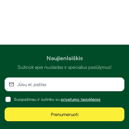
Naujienlaiškis
Sužinok apie nuolaidas ir specialius pasiūlymus!
Susipažinau ir sutinku su
privatumo taisyklėmis
Prenumeruoti