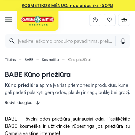
KOSMETIKOS MĖNUO: nuolaidos iki -50%!
Įveskite ieškomo produkto pavadinimą, prekės ženklą ir 
Titulinis
BABE
Kosmetika
Kūno priežiūrai
BABE Kūno priežiūra
Kūno priežiūra
apima įvairias priemones ir produktus, kurie
gali padėti palaikyti gerą odos, plaukų ir nagų būklę bei grožį.
Priemonės odai, tokios kaip drėkinantys kremai, losjonai ir
Rodyti daugiau
šveitikliai, prisideda prie odos drėkinimo, švaros ir švelnumo.
Kūno valymo produktai, pavyzdžiui, dušo želė ir muilai,
BABE – švelni odos priežiūra jautriausiai odai. Pasitikėkite
šalina nešvarumus ir atgaivina odą. Be to, įvairūs aliejai ir
BABE kosmetika ir užtikrinkite rūpestingą jos priežiūrą su
balzamai
gali suteikti papildomą odos maitinimą ir
Camelia vaistine internete!