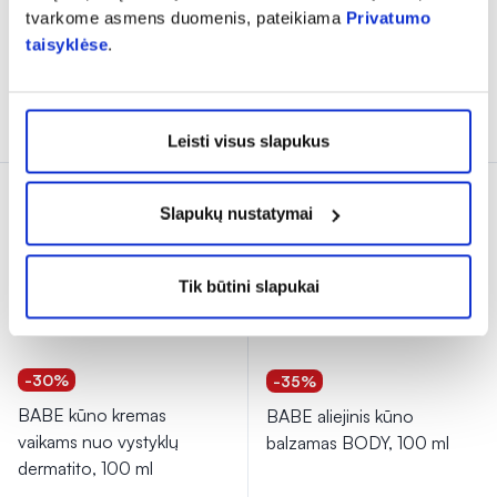
6,10 €
9,39 €
5,12 €
7,89 €
tvarkome asmens duomenis, pateikiama
Privatumo
taisyklėse
.
% PAPILDOMA NUOLAIDA
% PAPILDOMA NUOLAIDA
Į krepšelį
Į krepšelį
Leisti visus slapukus
Tik internete
Slapukų nustatymai
Tik būtini slapukai
-30%
-35%
BABE kūno kremas
BABE aliejinis kūno
vaikams nuo vystyklų
balzamas BODY, 100 ml
dermatito, 100 ml