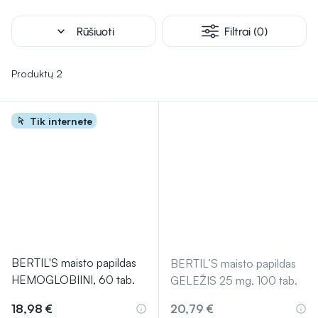
ritmą. Taip pat rasite papildų, praturtintų antioksidantais,
kurie gali padėti apsaugoti kraujagysles nuo oksidacinės
expand_more
Rūšiuoti
Filtrai (0)
pažaidos. Produktai tinka įvairaus amžiaus žmonėms,
siekiantiems rūpintis savo širdimi ir kraujagyslėsmis.
Produktų 2
Tik internete
BERTIL'S maisto papildas
BERTIL’S maisto papildas
HEMOGLOBIINI, 60 tab.
GELEŽIS 25 mg, 100 tab.
18,98 €
20,79 €