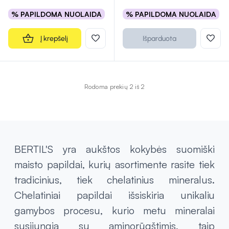
% PAPILDOMA NUOLAIDA
% PAPILDOMA NUOLAIDA
Į krepšelį
Išparduota
Rodoma prekių 2 iš 2
BERTIL'S yra aukštos kokybės suomiški
maisto papildai, kurių asortimente rasite tiek
tradicinius, tiek chelatinius mineralus.
Chelatiniai papildai išsiskiria unikaliu
gamybos procesu, kurio metu mineralai
susijungia su aminorūgštimis, taip