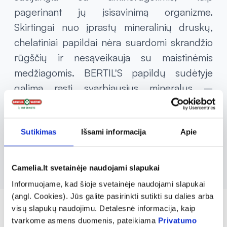
pagerinant jų įsisavinimą organizme.
Skirtingai nuo įprastų mineralinių druskų,
chelatiniai papildai nėra suardomi skrandžio
rūgščių ir nesąveikauja su maistinėmis
medžiagomis. BERTIL'S papildų sudėtyje
galima rasti svarbiausius mineralus –
seleną, magnį, cinką, chromą, geležį, taip
pat vitaminą D3. Šie maisto papildai yra
draugiški virškinimo sistemai ir užtikrina
Sutikimas
Išsami informacija
Apie
efektyvų veikliųjų medžiagų pasisavinimą.
Camelia.lt svetainėje naudojami slapukai
Informuojame, kad šioje svetainėje naudojami slapukai
(angl. Cookies). Jūs galite pasirinkti sutikti su dalies arba
visų slapukų naudojimu. Detalesnė informacija, kaip
tvarkome asmens duomenis, pateikiama
Privatumo