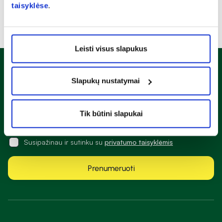
taisyklėse
.
Leisti visus slapukus
Naujienlaiškis
Slapukų nustatymai
Sužinok apie nuolaidas ir specialius pasiūlymus!
Tik būtini slapukai
Susipažinau ir sutinku su
privatumo taisyklėmis
Prenumeruoti