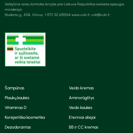
Valstybinė vaistų kontrolės tarnyba prie Lietuvos Respublikos sveikatos apsaugos
ministerijos
Studentų g. 45A, Vilnius, +370 52 639264 www.vvkt.lt, vvkt@vvkt.lt
Šampūnas
Veido kremas
Plaukų kaukės
Aminorūgštys
Vitaminas D
Veido kaukės
Korėjietiška kosmetika
Eteriniai aliejai
Dezodorantas
BB ir CC kremas