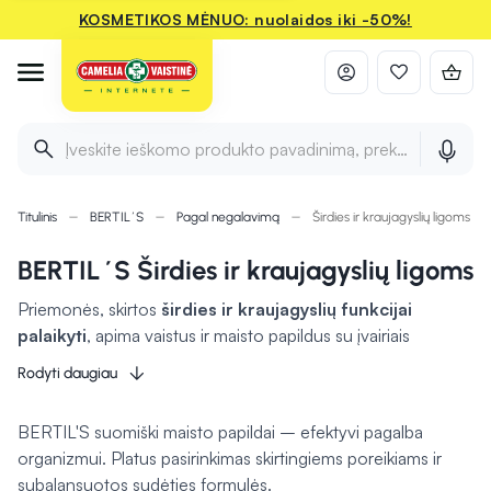
KOSMETIKOS MĖNUO: nuolaidos iki -50%!
Įveskite ieškomo produkto pavadinimą, prekės ženklą ir 
Titulinis
BERTIL´S
Pagal negalavimą
Širdies ir kraujagyslių ligoms
BERTIL´S Širdies ir kraujagyslių ligoms
Priemonės, skirtos
širdies ir kraujagyslių funkcijai
palaikyti
, apima vaistus ir maisto papildus su įvairiais
naudingais ingredientais. Čia rasite produktų, kurių sudėtyje
Rodyti daugiau
gali būti
Omega-3 riebalų rūgščių
, kofermento Q10,
vitaminų bei mineralų, svarbių normaliam kraujotakos
BERTIL'S suomiški maisto papildai – efektyvi pagalba
funkcionavimui. Tokios priemonės
gali padėti palaikyti
organizmui. Platus pasirinkimas skirtingiems poreikiams ir
normalų kraujospūdį
, kraujagyslių elastingumą ir širdies
subalansuotos sudėties formulės.