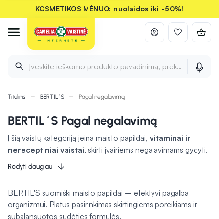
KOSMETIKOS MĖNUO: nuolaidos iki -50%!
Įveskite ieškomo produkto pavadinimą, prekės ženklą ir 
Titulinis
BERTIL´S
Pagal negalavimą
BERTIL´S Pagal negalavimą
Į šią vaistų kategoriją įeina maisto papildai,
vitaminai ir
nereceptiniai vaistai
, skirti įvairiems negalavimams gydyti.
Vieni produktai
gali padėti palaikyti normalią širdies
Rodyti daugiau
veiklą
, o kiti
stiprinti imunitetą
. Kai kurie preparatai gali
sumažinti gerklės skausmą ir palengvinti gleivių išsiskyrimą, o
BERTIL'S suomiški maisto papildai – efektyvi pagalba
kiti padėti mažinti skrandžio refliuksą. Šios priemonės gali
organizmui. Platus pasirinkimas skirtingiems poreikiams ir
būti naudingos bendrai savijautai gerinti.
subalansuotos sudėties formulės.