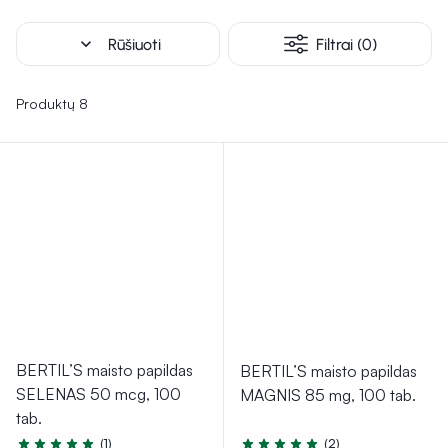
expand_more
Rūšiuoti
Filtrai (0)
Produktų 8
BERTIL’S maisto papildas
BERTIL’S maisto papildas
SELENAS 50 mcg, 100
MAGNIS 85 mg, 100 tab.
tab.
(1)
(2)