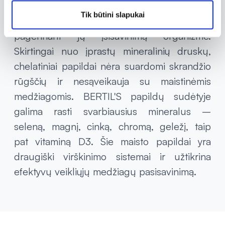
gamybos procesu, kurio metu mineralai
Tik būtini slapukai
susijungia su aminorūgštimis, taip
pagerinant jų įsisavinimą organizme.
Skirtingai nuo įprastų mineralinių druskų,
chelatiniai papildai nėra suardomi skrandžio
rūgščių ir nesąveikauja su maistinėmis
medžiagomis. BERTIL'S papildų sudėtyje
galima rasti svarbiausius mineralus –
seleną, magnį, cinką, chromą, geležį, taip
pat vitaminą D3. Šie maisto papildai yra
draugiški virškinimo sistemai ir užtikrina
efektyvų veikliųjų medžiagų pasisavinimą.