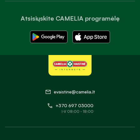
Atsisiųskite CAMELIA programėlę
evaistine@camelia.lt
+370 697 03000
I-V 08:00 - 18:00