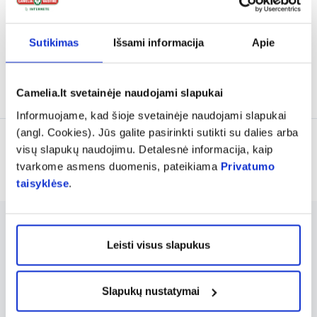
15,29 €
20,79 €
Sutikimas
Išsami informacija
Apie
% PAPILDOMA NUOLAIDA
% PAPILDOMA NUOLAIDA
Išparduota
Išparduota
Camelia.lt svetainėje naudojami slapukai
Informuojame, kad šioje svetainėje naudojami slapukai
(angl. Cookies). Jūs galite pasirinkti sutikti su dalies arba
visų slapukų naudojimu. Detalesnė informacija, kaip
Rodoma prekių 8 iš 8
tvarkome asmens duomenis, pateikiama
Privatumo
taisyklėse
.
BERTIL'S yra aukštos kokybės suomiški
Leisti visus slapukus
maisto papildai, kurių asortimente rasite tiek
tradicinius, tiek chelatinius mineralus.
Slapukų nustatymai
Chelatiniai papildai išsiskiria unikaliu