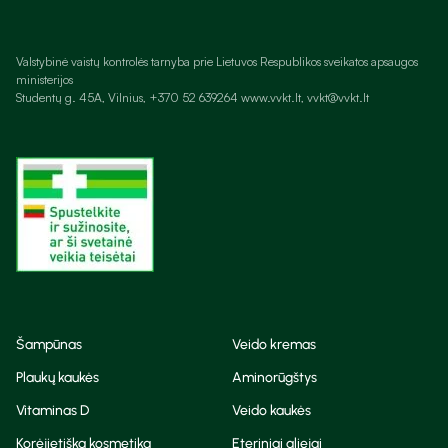
Valstybinė vaistų kontrolės tarnyba prie Lietuvos Respublikos sveikatos apsaugos
ministerijos
Studentų g. 45A, Vilnius, +370 52 639264 www.vvkt.lt, vvkt@vvkt.lt
Šampūnas
Veido kremas
Plaukų kaukės
Aminorūgštys
Vitaminas D
Veido kaukės
Korėjietiška kosmetika
Eteriniai aliejai