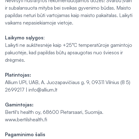
Neviršyti nustatytos rekomenduojamos dozės! Svarbu įvairi
ir subalansuota mityba bei sveikas gyvenimo būdas. Maisto
papildas neturi būti vartojamas kaip maisto pakaitalas. Laikyti
vaikams nepasiekiamoje vietoje.
Laikymo sąlygos
:
Laikyti ne aukštesnėje kaip +25°C temperatūroje gamintojo
pakuotėje, kad papildas būtų apsaugotas nuo šviesos ir
drėgmės.
Platintojas:
Allium UPI, UAB, A. Juozapavičiaus g. 9, 09311 Vilnius (8 5)
2699217 | info@allium.lt
Gamintojas:
Bertil‘s health oy, 68600 Pietarsaari, Suomija.
www.bertilshealth.fi
Pagaminimo šalis