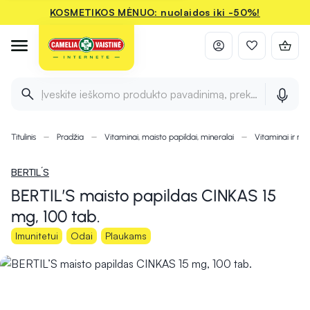
KOSMETIKOS MĖNUO: nuolaidos iki -50%!
Įveskite ieškomo produkto pavadinimą, prekės ženklą ir 
Titulinis
Pradžia
Vitaminai, maisto papildai, mineralai
Vitaminai ir min
BERTIL´S
BERTIL’S maisto papildas CINKAS 15
mg, 100 tab.
Imunitetui
Odai
Plaukams