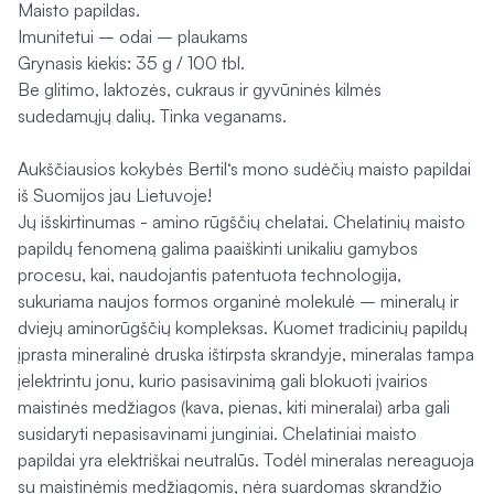
Maisto papildas.
Imunitetui – odai – plaukams
Grynasis kiekis: 35 g / 100 tbl.
Be glitimo, laktozės, cukraus ir gyvūninės kilmės
sudedamųjų dalių. Tinka veganams.
Aukščiausios kokybės Bertil‘s mono sudėčių maisto papildai
iš Suomijos jau Lietuvoje!
Jų išskirtinumas - amino rūgščių chelatai. Chelatinių maisto
papildų fenomeną galima paaiškinti unikaliu gamybos
procesu, kai, naudojantis patentuota technologija,
sukuriama naujos formos organinė molekulė – mineralų ir
dviejų aminorūgščių kompleksas. Kuomet tradicinių papildų
įprasta mineralinė druska ištirpsta skrandyje, mineralas tampa
įelektrintu jonu, kurio pasisavinimą gali blokuoti įvairios
maistinės medžiagos (kava, pienas, kiti mineralai) arba gali
susidaryti nepasisavinami junginiai. Chelatiniai maisto
papildai yra elektriškai neutralūs. Todėl mineralas nereaguoja
su maistinėmis medžiagomis, nėra suardomas skrandžio