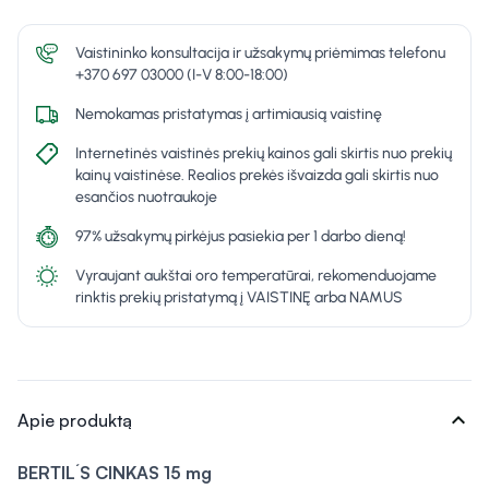
Vaistininko konsultacija ir užsakymų priėmimas telefonu
+370 697 03000 (I-V 8:00-18:00)
Nemokamas pristatymas į artimiausią vaistinę
Internetinės vaistinės prekių kainos gali skirtis nuo prekių
kainų vaistinėse. Realios prekės išvaizda gali skirtis nuo
esančios nuotraukoje
97% užsakymų pirkėjus pasiekia per 1 darbo dieną!
Vyraujant aukštai oro temperatūrai, rekomenduojame
rinktis prekių pristatymą į VAISTINĘ arba NAMUS
expand_more
Apie produktą
BERTIL´S CINKAS 15 mg