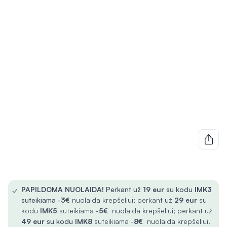
✓
PAPILDOMA NUOLAIDA!
Perkant už
19 eur
su kodu
IMK3
suteikiama -
3€
nuolaida krepšeliui; perkant už
29 eur
su
kodu
IMK5
suteikiama -
5€
nuolaida krepšeliui; perkant už
49 eur
su kodu
IMK8
suteikiama -
8€
nuolaida krepšeliui.