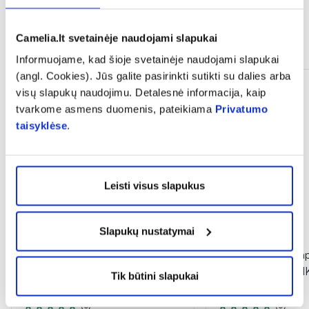
Camelia.lt svetainėje naudojami slapukai
Panašios prekės
Informuojame, kad šioje svetainėje naudojami slapukai
(angl. Cookies). Jūs galite pasirinkti sutikti su dalies arba
visų slapukų naudojimu. Detalesnė informacija, kaip
tvarkome asmens duomenis, pateikiama
Privatumo
taisyklėse
.
Leisti visus slapukus
Slapukų nustatymai
1+1
VIVAVIT maisto papildas CINKAS
ECOSH maisto pap
20 mg, 30 tab.
BIOAKTYVUS CINK
Tik būtini slapukai
90 kaps.
(3)
(5)