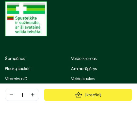
Šampūnas
Veido kremas
Plaukų kaukės
Aminorūgštys
Vitaminas D
Veido kaukės
Korėjietiška kosmetika
Eteriniai aliejai
remove
add
Į krepšelį
Dezodorantas
BB ir CC kremas
Visos teisės saugomos
Privatumo taisyklės
Slapukų politika
© Camelia 2026