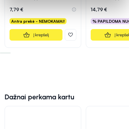
Įvertinimas 5.0 iš 5
Įvertinimas 5.0 iš 5
7,79 €
14,79 €
Antra prekė - NEMOKAMAI!
% PAPILDOMA NU
Į krepšelį
Į krepšel
Dažnai perkama kartu