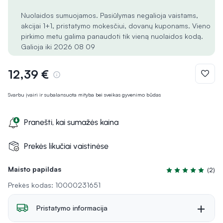
Nuolaidos sumuojamos. Pasiūlymas negalioja vaistams,
akcijai 1+1, pristatymo mokesčiui, dovanų kuponams. Vieno
pirkimo metu galima panaudoti tik vieną nuolaidos kodą.
Galioja iki 2026 08 09
12,39 €
Svarbu įvairi ir subalansuota mityba bei sveikas gyvenimo būdas
Pranešti, kai sumažės kaina
Prekės likučiai vaistinėse
Maisto papildas
(2)
Įvertinimas 5.0 iš
Prekės kodas: 10000231651
Pristatymo informacija