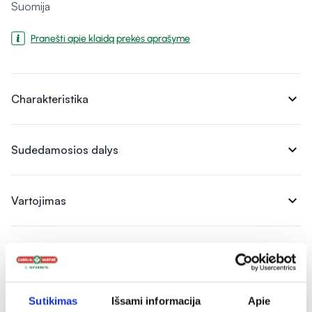
Suomija
Pranešti apie klaidą prekės aprašyme
expand_more
Charakteristika
expand_more
Sudedamosios dalys
expand_more
Vartojimas
expand_more
Atsiliepimai (2)
Sutikimas
Išsami informacija
Apie