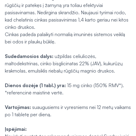
rūgščių ir patekęs į žarnyną yra toliau efektyviai
pasisavinamas. Nedirgina skrandžio. Naujausi tyrimai rodo,
kad chelatinis cinkas pasisavinimas 1,4 karto geriau nei kitos
cinko druskos.
Cinkas padeda palaikyti normalią imuninės sistemos veiklą
bei odos ir plaukų būklę.
Sudedamosios dalys:
užpildas celiuliozės,
maltodekstrinas, cinko bisglicinatas 22% (JAV), kukurūzų
krakmolas, emulsiklis riebalų rūgščių magnio druskos.
Dienos dozėje (1 tabl.) yra:
15 mg cinko (150% RMV*).
*referencinė maistinė vertė.
Vartojimas:
suaugusiems ir vyresniems nei 12 metų vaikams
po 1 tabletę per dieną.
Įspėjimai: