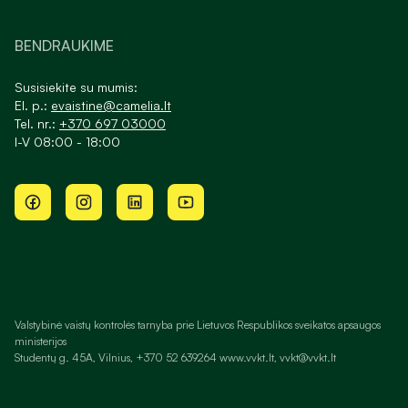
BENDRAUKIME
Susisiekite su mumis:
El. p.:
evaistine@camelia.lt
Tel. nr.:
+370 697 03000
I-V 08:00 - 18:00
Valstybinė vaistų kontrolės tarnyba prie Lietuvos Respublikos sveikatos apsaugos
ministerijos
Studentų g. 45A, Vilnius, +370 52 639264 www.vvkt.lt, vvkt@vvkt.lt