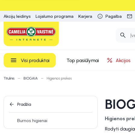
Akcijų leidinys
Lojalumo programa
Karjera
Pagalba
Visi produktai
Top pasiūlymai
Akcijos
Titulinis
BIOGAIA
Higienos prekės
BIOG
Pradžia
Higienos pre
Burnos higienai
komfortą
, ta
Rodyti daugia
intymiai higie