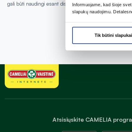
gali būti naudingi esant diskomfortui virškinimo trakte 
Informuojame, kad šioje sveta
slapukų naudojimu. Detalesn
Tik būtini slapukai
Atsisiųskite CAMELIA progr