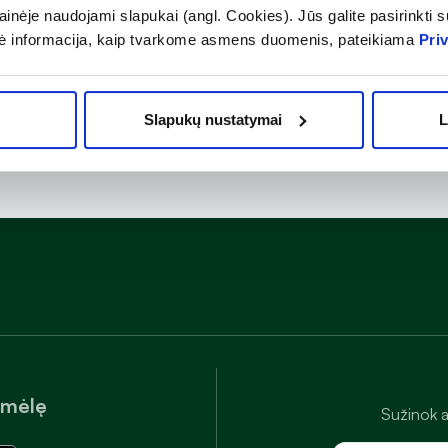
ar po antibiotikų vartojimo.
inėje naudojami slapukai (angl. Cookies). Jūs galite pasirinkti su
ė informacija, kaip tvarkome asmens duomenis, pateikiama
Pri
Slapukų nustatymai
L
amėlę
Sužinok a