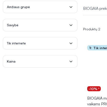
Amžiaus grupė
BIOGAIA prekės
Savybė
Produktų 2
Tik internete
Tik inte
Kaina
-10% *
BIOGAIA ma
vaikams P