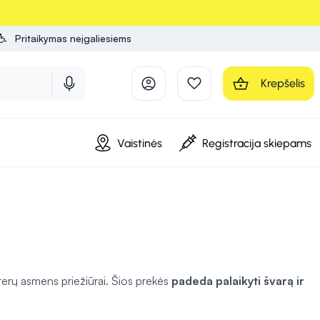
Pritaikymas neįgaliesiems
Krepšelis
Vaistinės
Registracija skiepams
terų asmens priežiūrai. Šios prekės
padeda palaikyti švarą ir
rtos priemonės pritaikytos specifiniams poreikiams, pavyzdžiui,
 pacientais bei kasdieniais poreikiais.