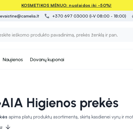
KOSMETIKOS MĖNUO: nuolaidos iki -50%!
evaistine@camelia.lt
+370 697 03000 (I-V 08:00 - 18:00)
Naujienos
Dovanų kuponai
AIA Higienos prekės
kės
apima platų produktų asortimentą, skirtą kasdienei vyrų ir mo
ip pat užtikrinti apsaugą nuo infekcijų. Vyrų ir moterų higienai ski
u
nai ar odos priežiūrai. Slaugos prekės papildomai padeda rūpinantis