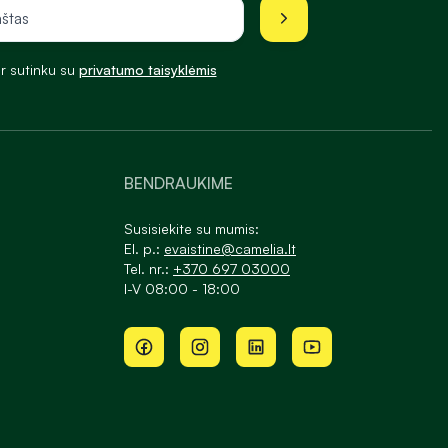
ir sutinku su
privatumo taisyklėmis
BENDRAUKIME
Susisiekite su mumis:
El. p.:
evaistine@camelia.lt
Tel. nr.:
+370 697 03000
I-V 08:00 - 18:00