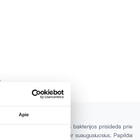
2
Apie
dų sudėtyje esančios gerosios bakterijos prisideda prie
skaitant kūdikius, vaikus ir suaugusiuosius. Papildai