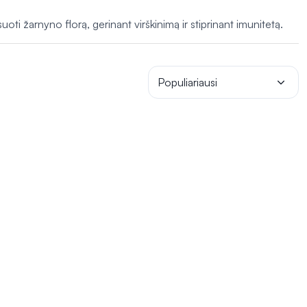
i žarnyno florą, gerinant virškinimą ir stiprinant imunitetą.
Populiariausi