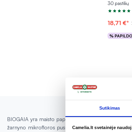
30 pastilių
Įvertinimas 5
18,71 €*
% PAPILD
Į kr
Sutikimas
BIOGAIA yra maisto papildai, kuriuose yra probiotikų, 
žarnyno mikrofloros pusiausvyros atkūrimo ir palaikym
Camelia.lt svetainėje naudo