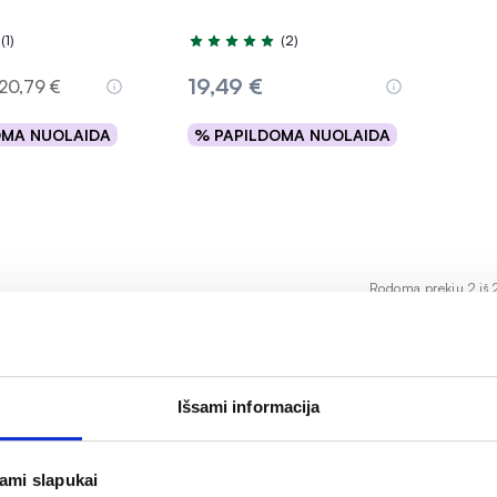
(1)
(2)
.0 iš 5
Įvertinimas 5.0 iš 5
19,49 €
20,79 €
OMA NUOLAIDA
% PAPILDOMA NUOLAIDA
epšelį
Išparduota
Rodoma prekių 2 iš 
Išsami informacija
padedančių palaikyti sveiką virškinimo sistemą. Šių papil
o. BIOGAIA produktai tinkami įvairaus amžiaus žmonėms, į
jami slapukai