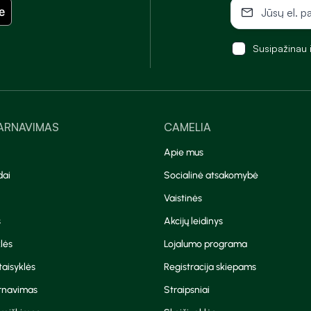
Susipažinau 
TARNAVIMAS
CAMELIA
Apie mus
dai
Socialinė atsakomybė
Vaistinės
s
Akcijų leidinys
lės
Lojalumo programa
aisyklės
Registracija skiepams
arnavimas
Straipsniai