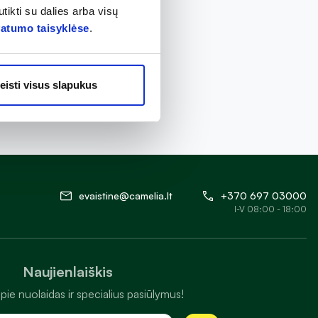
tikti su dalies arba visų
vatumo taisyklėse
.
eisti visus slapukus
evaistine@camelia.lt
+370 697 03000
I-V 08:00 - 18:00
Naujienlaiškis
pie nuolaidas ir specialius pasiūlymus!