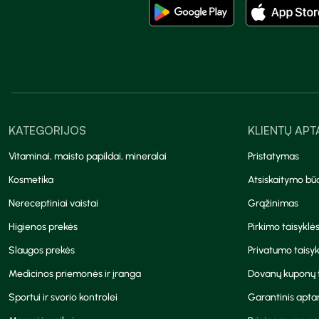
KATEGORIJOS
KLIENTŲ AP
Vitaminai, maisto papildai, mineralai
Pristatymas
Kosmetika
Atsiskaitymo bū
Nereceptiniai vaistai
Grąžinimas
Higienos prekės
Pirkimo taisyklė
Slaugos prekės
Privatumo taisyk
Medicinos priemonės ir įranga
Dovanų kuponų t
Sportui ir svorio kontrolei
Garantinis apt