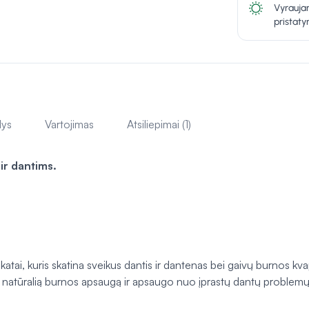
Vyraujan
pristat
lys
Vartojimas
Atsiliepimai (1)
ir dantims.
tai, kuris skatina sveikus dantis ir dantenas bei gaivų burnos kvap
 natūralią burnos apsaugą ir apsaugo nuo įprastų dantų problemų