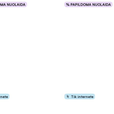
OMA NUOLAIDA
% PAPILDOMA NUOLAIDA
Į krepšelį
Į krepšelį
rnete
Tik internete