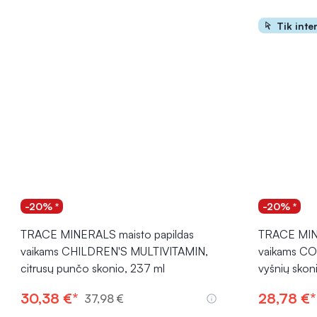
Tik inte
-20% *
-20% *
TRACE MINERALS maisto papildas
TRACE MINE
vaikams CHILDREN'S MULTIVITAMIN,
vaikams C
citrusų punčo skonio, 237 ml
vyšnių skon
30,38 €*
28,78 €*
37,98 €