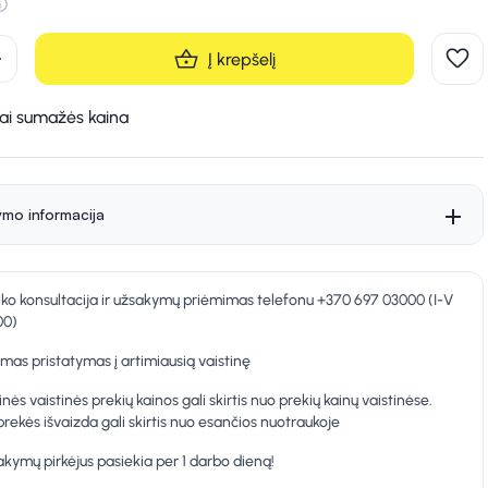
d
Į krepšelį
kai sumažės kaina
ymo informacija
nko konsultacija ir užsakymų priėmimas telefonu +370 697 03000 (I-V
00)
as pristatymas į artimiausią vaistinę
inės vaistinės prekių kainos gali skirtis nuo prekių kainų vaistinėse.
prekės išvaizda gali skirtis nuo esančios nuotraukoje
kymų pirkėjus pasiekia per 1 darbo dieną!