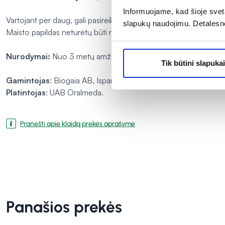
Informuojame, kad šioje sveta
Vartojant per daug, gali pasireikšti vidurius laisvinantis poveikis.
slapukų naudojimu. Detalesn
Maisto papildas neturėtų būti naudojams kaip įvairios mitybos p
Nurodymai:
Nuo 3 metų amžiaus. Leiskite pastilėms ištirpti bur
Tik būtini slapukai
Gamintojas
: Biogaia AB, Ispanija
Platintojas
: UAB Oralmeda.
Pranešti apie klaidą prekės aprašyme
Panašios prekės