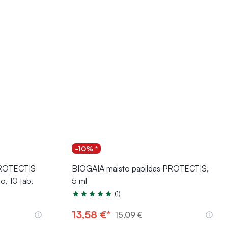
-10% *
PROTECTIS
BIOGAIA maisto papildas PROTECTIS,
o, 10 tab.
5 ml
(1)
Įvertinimas 5.0 iš 5
13,58 €*
15,09 €