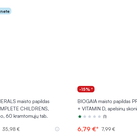
rnete
-15% *
RALS maisto papildas
BIOGAIA maisto papildas 
OMPLETE CHILDRENS,
+ VITAMIN D, apelsinų skoni
io, 60 kramtomųjų tab.
(1)
Įvertinimas 1.0 iš 5
6,79 €*
35,98 €
7,99 €