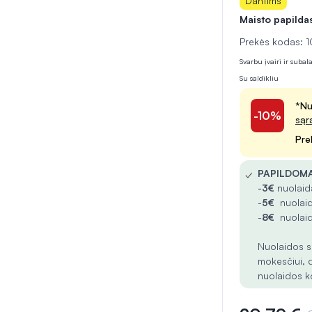
Dantims
Maisto papilda
Prekės kodas:
Svarbu įvairi ir suba
Su saldikliu
*Nu
-10%
sąr
Pre
✓
PAPILDOMA
-
3€
nuolaida
-
5€
nuolaid
-
8€
nuolaid
Nuolaidos s
mokesčiui, 
nuolaidos k