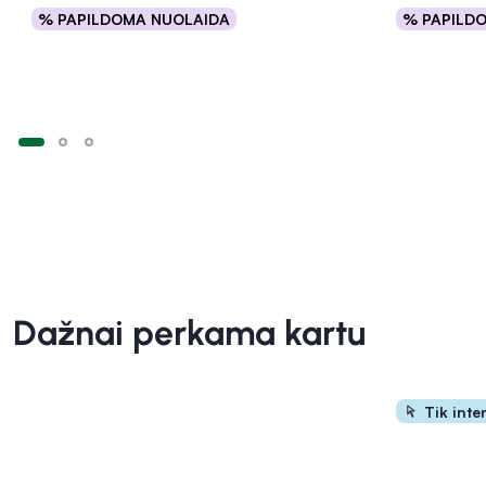
% PAPILDOMA NUOLAIDA
% PAPILD
Į krepšelį
Dažnai perkama kartu
Tik inte