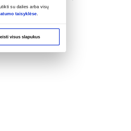
tikti su dalies arba visų
vatumo taisyklėse
.
imo būdą.
eisti visus slapukus