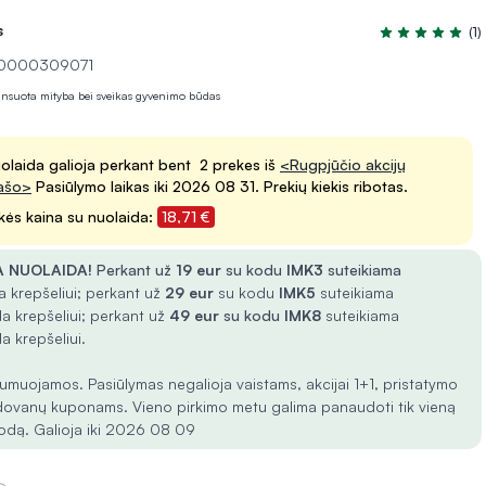
s
(1)
Įvertinimas 5.0
 10000309071
lansuota mityba bei sveikas gyvenimo būdas
olaida galioja perkant bent 2 prekes iš
<Rugpjūčio akcijų
ašo>
Pasiūlymo laikas iki 2026 08 31. Prekių kiekis ribotas.
kės kaina su nuolaida:
18,71 €
 NUOLAIDA!
Perkant už
19 eur
su kodu
IMK3
suteikiama
 krepšeliui; perkant už
29 eur
su kodu
IMK5
suteikiama
a krepšeliui; perkant už
49 eur
su kodu
IMK8
suteikiama
a krepšeliui.
umuojamos. Pasiūlymas negalioja vaistams, akcijai 1+1, pristatymo
dovanų kuponams. Vieno pirkimo metu galima panaudoti tik vieną
odą. Galioja iki 2026 08 09