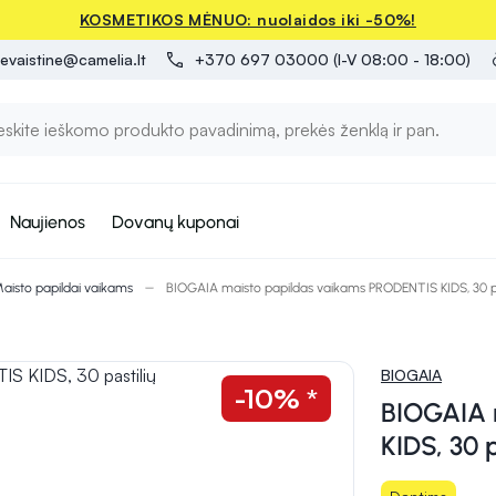
KOSMETIKOS MĖNUO: nuolaidos iki -50%!
evaistine@camelia.lt
+370 697 03000 (I-V 08:00 - 18:00)
Naujienos
Dovanų kuponai
aisto papildai vaikams
BIOGAIA maisto papildas vaikams PRODENTIS KIDS, 30 pa
BIOGAIA
-10% *
BIOGAIA 
KIDS, 30 p