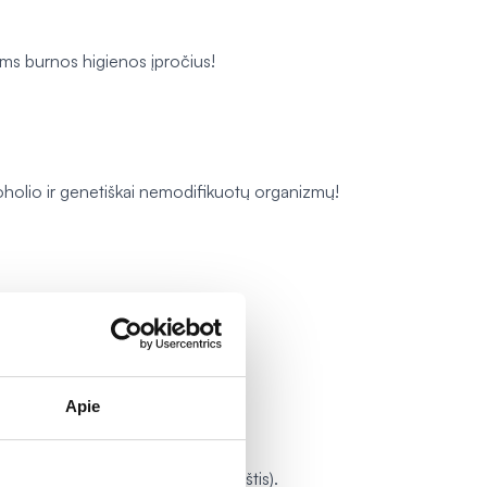
ems burnos higienos įpročius!
koholio ir genetiškai nemodifikuotų organizmų!
Apie
89, skonio stipriklis (citrinų rūgštis).