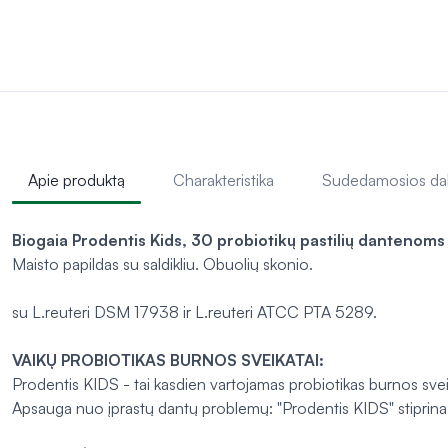
Apie produktą
Charakteristika
Sudedamosios da
Biogaia Prodentis Kids, 30 probiotikų pastilių dantenoms 
Maisto papildas su saldikliu. Obuolių skonio.
su
L.reuteri
DSM 17938 ir
L.reuteri
ATCC PTA 5289.
VAIKŲ PROBIOTIKAS BURNOS SVEIKATAI:
Prodentis KIDS - tai kasdien vartojamas probiotikas burnos sveika
Apsauga nuo įprastų dantų problemų: "Prodentis KIDS" stiprina