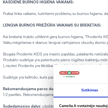
KASDIENĖ BURNOS HIGIENA VAIKAMS:
Puikiai tinka vaikams, turintiems problemų su burnos higiena, 
LENGVA BURNOS PRIEŽIŪRA VAIKAMS SU BREKETAIS:
Kai breketai trukdo užtikrinti gerą burnos higieną, "Prodentis KI
Vaikų mėgstamas ir skanus: lengvai vartojamos obuolių skonio pa
Biogaia Prodentis KIDS yra maisto papildas, palaikantis natūral
Produkto sudėtyje yra patentuoto pieno rūgšties bakterijų miši
L.reuteri
Prodentis yra kliniškai išbandytas ir įrodytas jos vei
Sudėtyje yra ksilitolio, kuris padeda palaikyti dantų mineralizaciją
Rekomenduojama paros dozė:
Sutikimas
1-2 pastilės. Rekomenduojama doze per dieną neturėtų būti vir
Sudedamosios dalys
: užpildas (izomaltas, saldiklis( ksilitolis
Camelia.lt svetainėje naudo