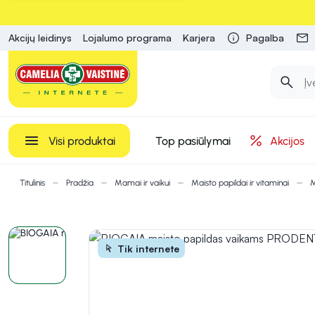
Akcijų leidinys
Lojalumo programa
Karjera
Pagalba
Visi produktai
Top pasiūlymai
Akcijos
Titulinis
Pradžia
Mamai ir vaikui
Maisto papildai ir vitaminai
M
Tik internete