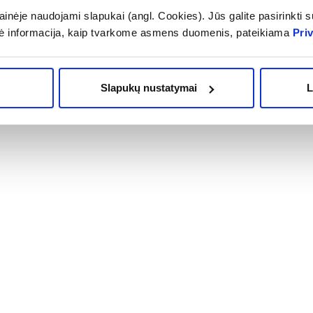
inėje naudojami slapukai (angl. Cookies). Jūs galite pasirinkti su
ė informacija, kaip tvarkome asmens duomenis, pateikiama
Pri
akaitalas. Svarbu palaikyti subalansuotą mitybą bei sveiką gyven
noje. Naudokite kasdien burnos sveikatai palaikyti.
Slapukų nustatymai
L