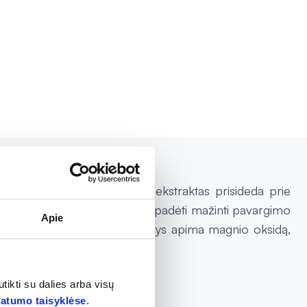
ų ciklą. Tikrųjų skaistminių ekstraktas prisideda prie
nkciją. Magnis taip pat gali padėti mažinti pavargimo
Apie
s rezultatus. Sudedamosios dalys apima magnio oksidą,
tikti su dalies arba visų
vatumo taisyklėse
.