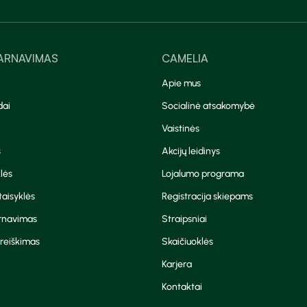
TARNAVIMAS
CAMELIA
Apie mus
dai
Socialinė atsakomybė
Vaistinės
s
Akcijų leidinys
lės
Lojalumo programa
aisyklės
Registracija skiepams
arnavimas
Straipsniai
reiškimas
Skaičiuoklės
Karjera
Kontaktai