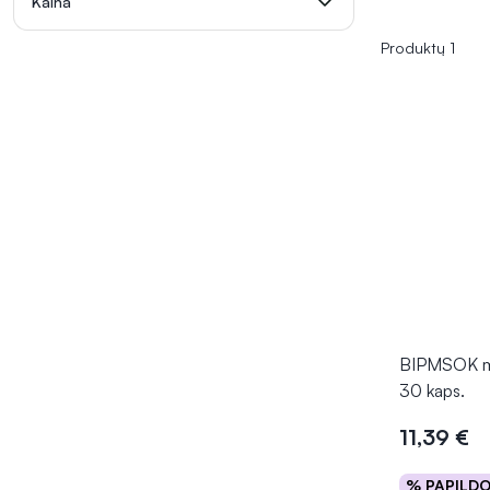
Kaina
Produktų 1
BIPMSOK ma
30 kaps.
11,39 €
% PAPILD