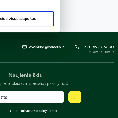
eisti visus slapukus
evaistine@camelia.lt
+370 697 03000
I-V 08:00 - 18:00
Naujienlaiškis
pie nuolaidas ir specialius pasiūlymus!
ir sutinku su
privatumo taisyklėmis