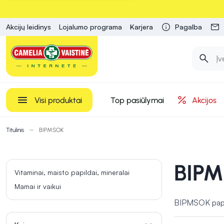
Akcijų leidinys
Lojalumo programa
Karjera
Pagalba
Visi produktai
Top pasiūlymai
Akcijos
Titulinis
BIPMSOK
BIP
Vitaminai, maisto papildai, mineralai
Mamai ir vaikui
BIPMSOK papild