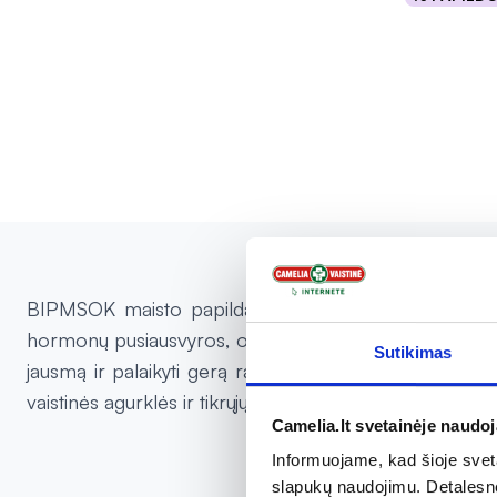
Į kr
BIPMSOK maisto papildas skirtas moterims, galintis pa
hormonų pusiausvyros, o magnio ir vitamino E kombina
Sutikimas
jausmą ir palaikyti gerą raumenų veiklą. Derėtų vart
vaistinės agurklės ir tikrųjų skaistminių ekstraktus, už
Camelia.lt svetainėje naudo
Informuojame, kad šioje sveta
slapukų naudojimu. Detalesn