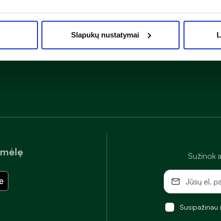
Slapukų nustatymai
L
amėlę
Sužinok a
Susipažinau 