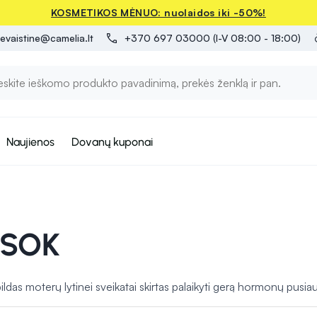
KOSMETIKOS MĖNUO: nuolaidos iki -50%!
evaistine@camelia.lt
+370 697 03000 (I-V 08:00 - 18:00)
Naujienos
Dovanų kuponai
MSOK
as moterų lytinei sveikatai skirtas palaikyti gerą hormonų pusia