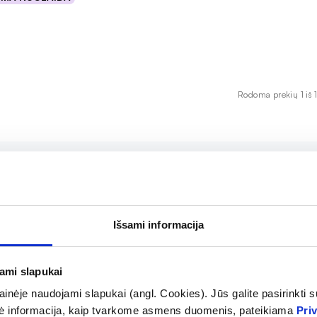
epšelį
Rodoma prekių 1 iš 1
dėti palaikyti normalią savijautą prieš ir per menstruacij
cija mažina nuovargį, palaiko raumenų ir psichologinę fu
Išsami informacija
oti vieną kapsulę per dieną, kad pasiektumėte optimaliu
tikrinančius papildomą naudą organizmui.
jami slapukai
inėje naudojami slapukai (angl. Cookies). Jūs galite pasirinkti su
ė informacija, kaip tvarkome asmens duomenis, pateikiama
Pri