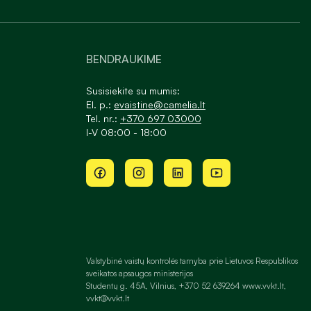
BENDRAUKIME
Susisiekite su mumis:
El. p.:
evaistine@camelia.lt
Tel. nr.:
+370 697 03000
I-V 08:00 - 18:00
Valstybinė vaistų kontrolės tarnyba prie Lietuvos Respublikos
sveikatos apsaugos ministerijos
Studentų g. 45A, Vilnius, +370 52 639264 www.vvkt.lt,
vvkt@vvkt.lt