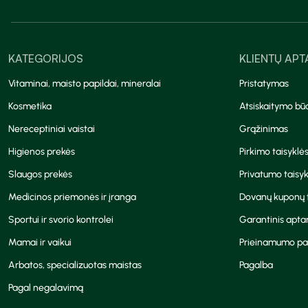
KATEGORIJOS
KLIENTŲ AP
Vitaminai, maisto papildai, mineralai
Pristatymas
Kosmetika
Atsiskaitymo bū
Nereceptiniai vaistai
Grąžinimas
Higienos prekės
Pirkimo taisyklė
Slaugos prekės
Privatumo taisyk
Medicinos priemonės ir įranga
Dovanų kuponų t
Sportui ir svorio kontrolei
Garantinis apt
Mamai ir vaikui
Prieinamumo pa
Arbatos, specializuotas maistas
Pagalba
Pagal negalavimą