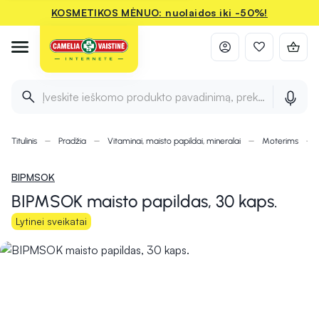
KOSMETIKOS MĖNUO: nuolaidos iki -50%!
Įveskite ieškomo produkto pavadinimą, prekės ženklą ir 
Titulinis
Pradžia
Vitaminai, maisto papildai, mineralai
Moterims
BIPMSOK
BIPMSOK maisto papildas, 30 kaps.
Lytinei sveikatai