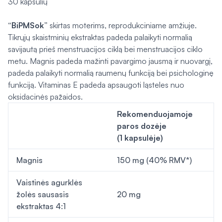
30 kapsulių
“BiPMSok”
skirtas moterims, reprodukciniame amžiuje.
Tikrųjų skaistminių ekstraktas padeda palaikyti normalią
savijautą prieš menstruacijos ciklą bei menstruacijos ciklo
metu. Magnis padeda mažinti pavargimo jausmą ir nuovargį,
padeda palaikyti normalią raumenų funkciją bei psichologinę
funkciją. Vitaminas E padeda apsaugoti ląsteles nuo
oksidacinės pažaidos.
Rekomenduojamoje
paros dozėje
(1 kapsulėje)
Magnis
150 mg (40% RMV*)
Vaistinės agurklės
žolės sausasis
20 mg
ekstraktas 4:1