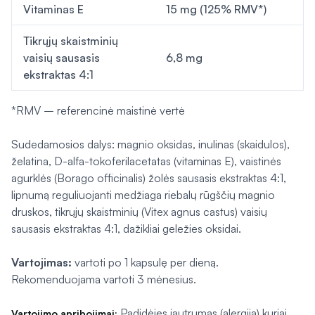
Vitaminas E
15 mg (125% RMV*)
Tikrųjų skaistminių
vaisių sausasis
6,8 mg
ekstraktas 4:1
*RMV – referencinė maistinė vertė
Sudedamosios dalys: magnio oksidas, inulinas (skaidulos),
želatina, D-alfa-tokoferilacetatas (vitaminas E), vaistinės
agurklės (
Borago officinalis
) žolės sausasis ekstraktas 4:1,
lipnumą reguliuojanti medžiaga riebalų rūgščių magnio
druskos, tikrųjų skaistminių (
Vitex agnus castus
) vaisių
sausasis ekstraktas 4:1, dažikliai geležies oksidai.
Vartojimas:
vartoti po 1 kapsulę per dieną.
Rekomenduojama vartoti 3 mėnesius.
Padidėjęs jautrumas (alergija) kuriai
Vartojimo apribojimai: