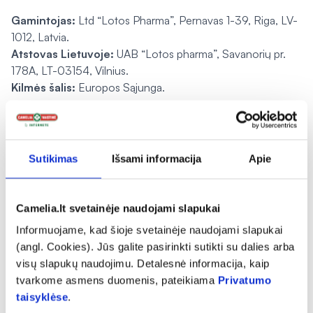
Gamintojas:
Ltd “Lotos Pharma”, Pernavas 1-39, Riga, LV-
1012, Latvia.
Atstovas Lietuvoje:
UAB “Lotos pharma”, Savanorių pr.
178A, LT-03154, Vilnius.
Kilmės šalis:
Europos Sąjunga.
Pranešti apie klaidą prekės aprašyme
Sutikimas
Išsami informacija
Apie
expand_more
Charakteristika
Camelia.lt svetainėje naudojami slapukai
expand_more
Informuojame, kad šioje svetainėje naudojami slapukai
Sudedamosios dalys
(angl. Cookies). Jūs galite pasirinkti sutikti su dalies arba
visų slapukų naudojimu. Detalesnė informacija, kaip
expand_more
tvarkome asmens duomenis, pateikiama
Privatumo
Vartojimas
taisyklėse
.