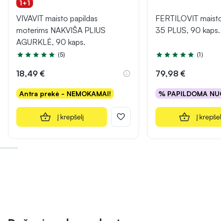
1+1
VIVAVIT maisto papildas
FERTILOVIT maisto
moterims NAKVIŠA PLIUS
35 PLUS, 90 kaps.
AGURKLĖ, 90 kaps.
(5)
(1)
Įvertinimas 5.0 iš 5
Įvertinimas 5.0 iš 5
18,49 €
79,98 €
Antra prekė - NEMOKAMAI!
% PAPILDOMA NU
Į krepšelį
Į krepšel