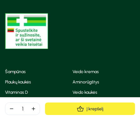
Šampūnas
Veido kremas
Plaukų kaukės
Aminorūgštys
Vitaminas D
Veido kaukės
Korėjietiška kosmetika
Eteriniai aliejai
remove
add
Į krepšelį
Dezodorantas
BB ir CC kremas
Visos teisės saugomos
Privatumo taisyklės
Slapukų politika