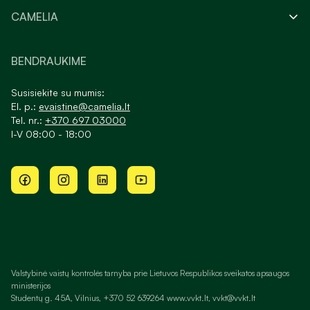
CAMELIA
BENDRAUKIME
Susisiekite su mumis:
El. p.:
evaistine@camelia.lt
Tel. nr.:
+370 697 03000
I-V 08:00 - 18:00
Valstybinė vaistų kontrolės tarnyba prie Lietuvos Respublikos sveikatos apsaugos
ministerijos
Studentų g. 45A, Vilnius, +370 52 639264 www.vvkt.lt, vvkt@vvkt.lt