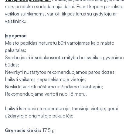
nors produkto sudedamajai daliai. Esant kepenų ar inkstų
veiklos sutrikimams, vartoti tik pasitarus su gydytoju ar
vaistininku.
Įspėjimai:
Maisto papildas neturėtų būti vartojamas kaip maisto
pakaitalas;
Svarbu įvairi ir subalansuota mityba bei sveikas gyvenimo
būdas;
Neviršyti nustatytos rekomenduojamos paros dozės;
Laikyti vaikams nepasiekiamoje vietoje;
Neskirta vartoti nėštumo ir žindymo laikotarpiu;
Rekomenduojama vartoti nuo 18 metų.
Laikyti kambario temperatūroje, tamsioje vietoje, gerai
uždarytoje originalioje pakuotėje.
Grynasis kiekis:
17,5 g