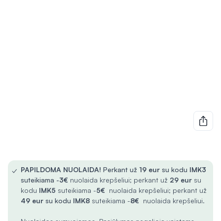
✓
PAPILDOMA NUOLAIDA!
Perkant už
19 eur
su kodu
IMK3
suteikiama -
3€
nuolaida krepšeliui; perkant už
29 eur
su
kodu
IMK5
suteikiama -
5€
nuolaida krepšeliui; perkant už
49 eur
su kodu
IMK8
suteikiama -
8€
nuolaida krepšeliui.