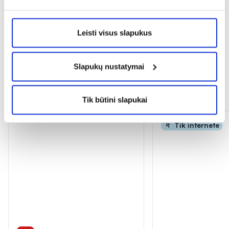
expand_more
Atsiliepimai
Leisti visus slapukus
Slapukų nustatymai
Panašios prekės
Tik būtini slapukai
Tik internete