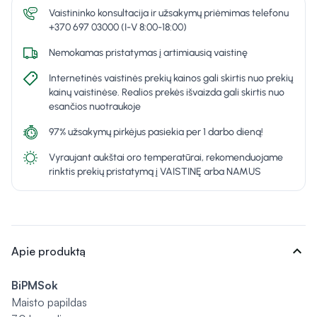
Vaistininko konsultacija ir užsakymų priėmimas telefonu
+370 697 03000 (I-V 8:00-18:00)
Nemokamas pristatymas į artimiausią vaistinę
Internetinės vaistinės prekių kainos gali skirtis nuo prekių
kainų vaistinėse. Realios prekės išvaizda gali skirtis nuo
esančios nuotraukoje
97% užsakymų pirkėjus pasiekia per 1 darbo dieną!
Vyraujant aukštai oro temperatūrai, rekomenduojame
rinktis prekių pristatymą į VAISTINĘ arba NAMUS
expand_more
Apie produktą
BiPMSok
Maisto papildas