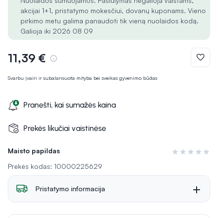
Nuolaidos sumuojamos. Pasiūlymas negalioja vaistams,
akcijai 1+1, pristatymo mokesčiui, dovanų kuponams. Vieno
pirkimo metu galima panaudoti tik vieną nuolaidos kodą.
Galioja iki 2026 08 09
11,39 €
Svarbu įvairi ir subalansuota mityba bei sveikas gyvenimo būdas
Pranešti, kai sumažės kaina
Prekės likučiai vaistinėse
Maisto papildas
Įvertinimas 0 i
Prekės kodas: 10000225629
Pristatymo informacija