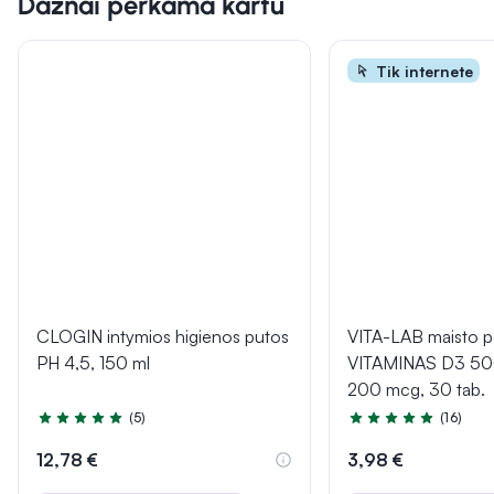
Dažnai perkama kartu
Tik internete
CLOGIN intymios higienos putos
VITA-LAB maisto p
PH 4,5, 150 ml
VITAMINAS D3 50
200 mcg, 30 tab.
(5)
(16)
Įvertinimas 5.0 iš 5
Įvertinimas 4.9 iš 5
12,78 €
3,98 €