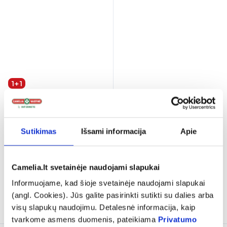
1+1
VIVAVIT maisto papildas
ECOSH maisto papildas
CINKAS 20 mg, 30 tab.
ASHWAGANDHA 400 mg,
90 kaps.
(3)
Sutikimas
Išsami informacija
Apie
Įvertinimas 5.0 iš 5
(4)
Įvertinimas 5.0 iš 5
7,79 €
24,79 €
Camelia.lt svetainėje naudojami slapukai
Antra prekė -
% PAPILDOMA NUOLAIDA
NEMOKAMAI!
Informuojame, kad šioje svetainėje naudojami slapukai
(angl. Cookies). Jūs galite pasirinkti sutikti su dalies arba
Į krepšelį
Į krepšelį
visų slapukų naudojimu. Detalesnė informacija, kaip
tvarkome asmens duomenis, pateikiama
Privatumo