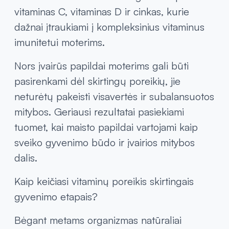
kitų maistinių medžiagų.
Ne mažiau svarbus ir imuninės sistemos
palaikymas. Dėl to nemažai dėmesio skiriama
tokioms maistinėms medžiagoms kaip
vitaminas C, vitaminas D ir cinkas, kurie
dažnai įtraukiami į kompleksinius vitaminus
imunitetui moterims.
Nors įvairūs papildai moterims gali būti
pasirenkami dėl skirtingų poreikių, jie
neturėtų pakeisti visavertės ir subalansuotos
mitybos. Geriausi rezultatai pasiekiami
tuomet, kai maisto papildai vartojami kaip
sveiko gyvenimo būdo ir įvairios mitybos
dalis.