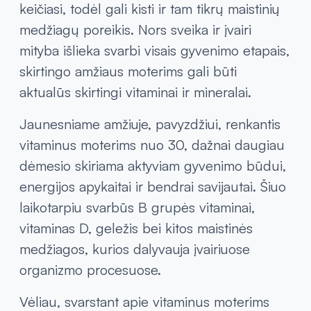
Kaip keičiasi vitaminų poreikis skirtingais
gyvenimo etapais?
Bėgant metams organizmas natūraliai
keičiasi, todėl gali kisti ir tam tikrų maistinių
medžiagų poreikis. Nors sveika ir įvairi
mityba išlieka svarbi visais gyvenimo etapais,
skirtingo amžiaus moterims gali būti
aktualūs skirtingi vitaminai ir mineralai.
Jaunesniame amžiuje, pavyzdžiui, renkantis
vitaminus moterims nuo 30, dažnai daugiau
dėmesio skiriama aktyviam gyvenimo būdui,
energijos apykaitai ir bendrai savijautai. Šiuo
laikotarpiu svarbūs B grupės vitaminai,