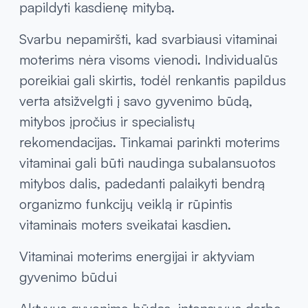
normalios raumenų bei nervų sistemos
veiklos. Dėl šių priežasčių įvairiuose
gyvenimo etapuose aktualūs gali būti
vitaminai ir mineralai moterims, padedantys
papildyti kasdienę mitybą.
Svarbu nepamiršti, kad svarbiausi vitaminai
moterims nėra visoms vienodi. Individualūs
poreikiai gali skirtis, todėl renkantis papildus
verta atsižvelgti į savo gyvenimo būdą,
mitybos įpročius ir specialistų
rekomendacijas. Tinkamai parinkti moterims
vitaminai gali būti naudinga subalansuotos
mitybos dalis, padedanti palaikyti bendrą
organizmo funkcijų veiklą ir rūpintis