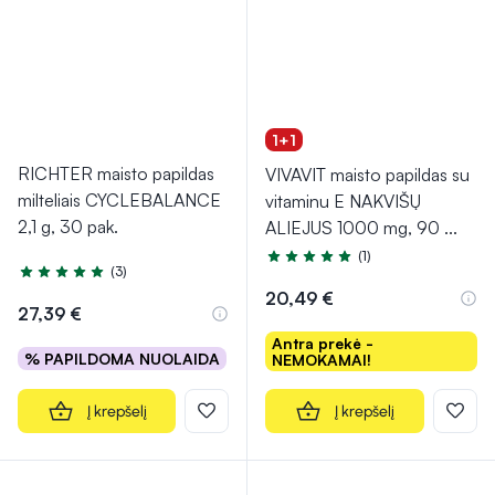
1+1
RICHTER maisto papildas
VIVAVIT maisto papildas su
milteliais CYCLEBALANCE
vitaminu E NAKVIŠŲ
2,1 g, 30 pak.
ALIEJUS 1000 mg, 90
...
(1)
Įvertinimas 5.0 iš 5
(3)
Įvertinimas 5.0 iš 5
20,49 €
27,39 €
Antra prekė -
% PAPILDOMA NUOLAIDA
NEMOKAMAI!
Į krepšelį
Į krepšelį