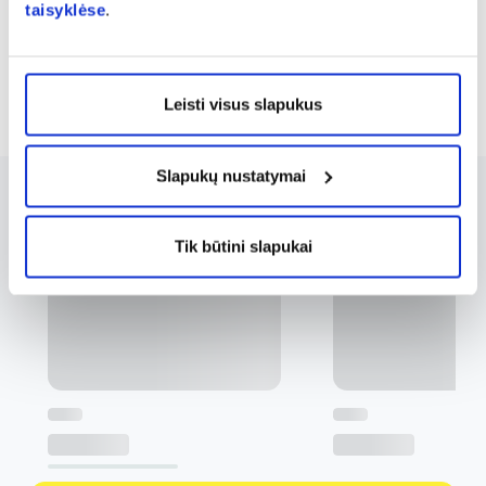
taisyklėse
.
Rodoma prekių 28 iš 208
...
1
2
3
8
Leisti visus slapukus
Slapukų nustatymai
Tik būtini slapukai
Sveikata
Sveikata
2026-07-31
2026-07-31
Vaistinėlė į festivalį: vien vaistų
Dezodorantas ar