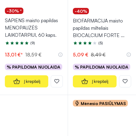
-30% *
-40%
SAPIENS maisto papildas
BIOFARMACIJA maisto
MENOPAUZĖS
papildas milteliais
LAIKOTARPIUI, 60 kaps.
BIOCALCIUM FORTE
...
(9)
(5)
Įvertinimas 5.0 iš 5
Įvertinimas 4.4 iš 5
13,01 €*
18,59 €
5,09 €
8,49 €
% PAPILDOMA NUOLAIDA
% PAPILDOMA NUOLAIDA
Į krepšelį
Į krepšelį
Mėnesio PASIŪLYMAS