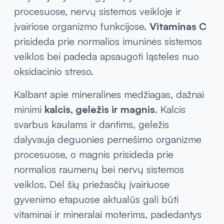
kuris prisideda prie normalios kaulų būklės
palaikymo ir padeda organizmui pasisavinti
kalcį. Taip pat svarbūs
B grupės vitaminai
,
dalyvaujantys energijos apykaitos
procesuose, nervų sistemos veikloje ir
įvairiose organizmo funkcijose.
Vitaminas C
prisideda prie normalios imuninės sistemos
veiklos bei padeda apsaugoti ląsteles nuo
oksidacinio streso.
Kalbant apie mineralines medžiagas, dažnai
minimi
kalcis, geležis ir magnis
. Kalcis
svarbus kaulams ir dantims, geležis
dalyvauja deguonies pernešimo organizme
procesuose, o magnis prisideda prie