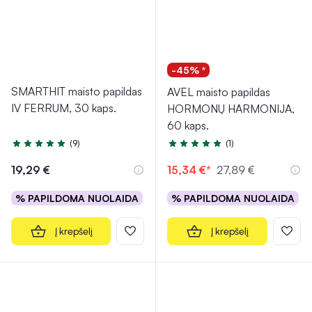
-45% *
SMARTHIT maisto papildas
AVEL maisto papildas
IV FERRUM, 30 kaps.
HORMONŲ HARMONIJA,
60 kaps.
(9)
(1)
Įvertinimas 5.0 iš 5
Įvertinimas 5.0 iš 5
19,29 €
15,34 €*
27,89 €
% PAPILDOMA NUOLAIDA
% PAPILDOMA NUOLAIDA
Į krepšelį
Į krepšelį