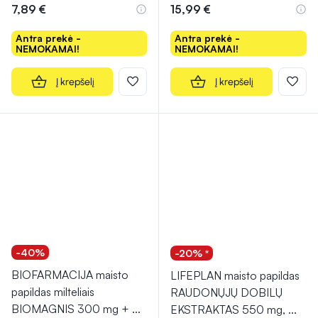
7,89 €
15,99 €
Antra prekė -
Antra prekė -
NEMOKAMAI!
NEMOKAMAI!
Į krepšelį
Į krepšelį
-40%
-20% *
BIOFARMACIJA maisto
LIFEPLAN maisto papildas
papildas milteliais
RAUDONŲJŲ DOBILŲ
BIOMAGNIS 300 mg +
...
EKSTRAKTAS 550 mg,
...