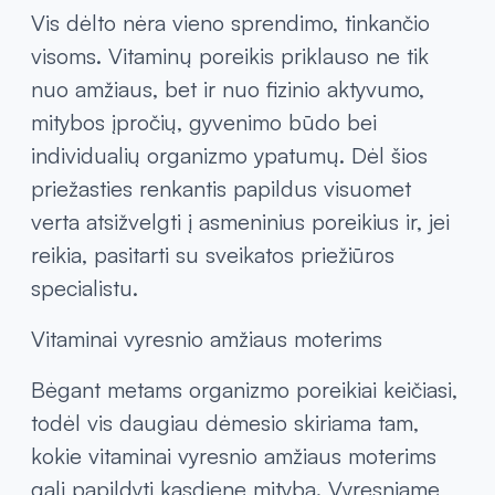
svarbu užtikrinti pakankamą vitaminų ir
mineralų kiekį, kuris padėtų papildyti
kasdienę mitybą ir prisidėtų prie normalios
organizmo funkcijų veiklos.
Vis dėlto nėra vieno sprendimo, tinkančio
visoms. Vitaminų poreikis priklauso ne tik
nuo amžiaus, bet ir nuo fizinio aktyvumo,
mitybos įpročių, gyvenimo būdo bei
individualių organizmo ypatumų. Dėl šios
priežasties renkantis papildus visuomet
verta atsižvelgti į asmeninius poreikius ir, jei
reikia, pasitarti su sveikatos priežiūros
specialistu.
Vitaminai vyresnio amžiaus moterims