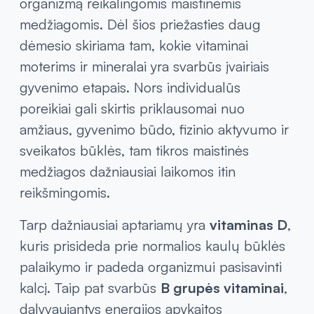
moterims?
Tinkamai subalansuota mityba yra vienas
svarbiausių veiksnių, padedančių aprūpinti
organizmą reikalingomis maistinėmis
medžiagomis. Dėl šios priežasties daug
dėmesio skiriama tam, kokie vitaminai
moterims ir mineralai yra svarbūs įvairiais
gyvenimo etapais. Nors individualūs
poreikiai gali skirtis priklausomai nuo
amžiaus, gyvenimo būdo, fizinio aktyvumo ir
sveikatos būklės, tam tikros maistinės
medžiagos dažniausiai laikomos itin
reikšmingomis.
Tarp dažniausiai aptariamų yra
vitaminas D
,