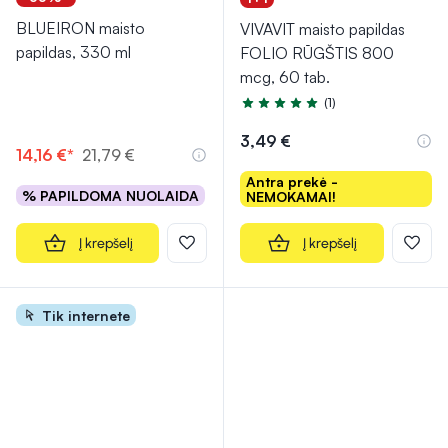
BLUEIRON maisto
VIVAVIT maisto papildas
papildas, 330 ml
FOLIO RŪGŠTIS 800
mcg, 60 tab.
(1)
Įvertinimas 5.0 iš 5
3,49 €
14,16 €*
21,79 €
Antra prekė -
% PAPILDOMA NUOLAIDA
NEMOKAMAI!
Į krepšelį
Į krepšelį
Tik internete