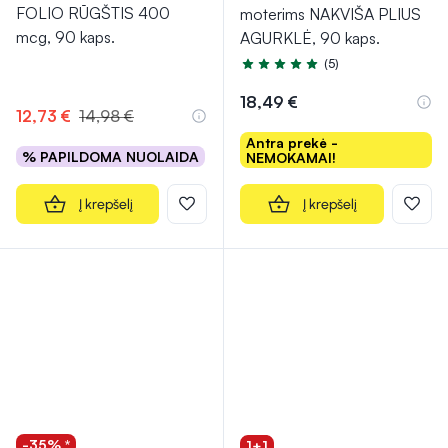
FOLIO RŪGŠTIS 400
moterims NAKVIŠA PLIUS
mcg, 90 kaps.
AGURKLĖ, 90 kaps.
(5)
Įvertinimas 5.0 iš 5
18,49 €
12,73 €
14,98 €
Antra prekė -
% PAPILDOMA NUOLAIDA
NEMOKAMAI!
Į krepšelį
Į krepšelį
-35% *
1+1