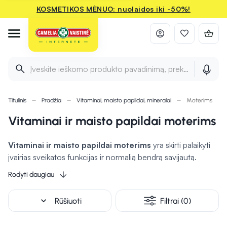
KOSMETIKOS MĖNUO: nuolaidos iki -50%!
Įveskite ieškomo produkto pavadinimą, prekės ženklą ir 
Titulinis
Pradžia
Vitaminai, maisto papildai, mineralai
Moterims
Vitaminai ir maisto papildai moterims
Vitaminai ir maisto papildai moterims
yra skirti palaikyti
įvairias sveikatos funkcijas ir normalią bendrą savijautą.
Dažnai rekomenduojama vartoti vitaminą D, kuris yra
Rodyti daugiau
svarbus kaulų funkcijai, imuninei sveikatai bei kalcį, kuris
stiprina kaulus ir dantis. Vitaminas B12 ir folio rūgštis gali
expand_more
Rūšiuoti
Filtrai (0)
padėti palaikyti energijos lygį ir nervų sistemos veiklą
,
o geležis gali būti naudinga esant jos trūkumui ar anemijos