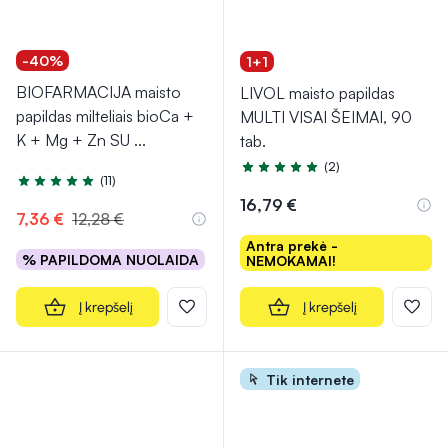
-40%
1+1
BIOFARMACIJA maisto
LIVOL maisto papildas
papildas milteliais bioCa +
MULTI VISAI ŠEIMAI, 90
K + Mg + Zn SU
...
tab.
(2)
Įvertinimas 5.0 iš 5
(11)
Įvertinimas 5.0 iš 5
16,79 €
7,36 €
12,28 €
Antra prekė -
% PAPILDOMA NUOLAIDA
NEMOKAMAI!
Į krepšelį
Į krepšelį
Tik internete