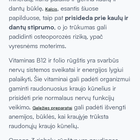
Rekomenduojami vitaminai moterims turėtų
turėti sudėtyje vitaminą D, kuris svarbus
kaulų sveikatai, padeda organizmui
efektyviau įsisavinti kalcį – pagrindinį
mineralą, kuris palaiko ir gerina kaulų ir
dantų būklę.
, esantis šiuose
Kalcis
papilduose, taip pat
prisideda prie kaulų ir
dantų stiprumo
, o jo trūkumas gali
padidinti osteoporozės riziką, ypač
vyresnėms moterims.
Vitaminas B12 ir folio rūgštis yra svarbūs
nervų sistemos sveikatai ir energijos lygiui
palaikyti. Šie vitaminai gali padėti organizmui
gaminti raudonuosius kraujo kūnelius ir
prisidėti prie normalaus nervų funkcijų