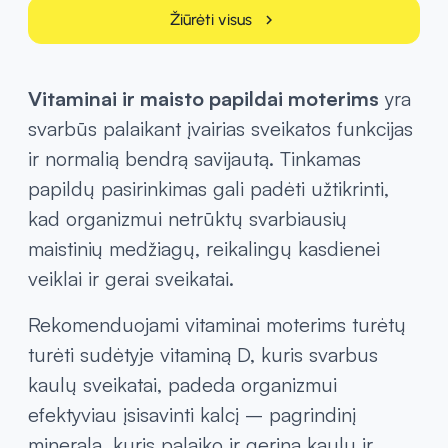
nuo skausmo nepakaks
antiperspirantas? Va
atsakė, kada kurį pas
Skaityti daugiau
Skaityti daugiau
Žiūrėti visus
chevron_right
Vitaminai ir maisto papildai moterims
yra
svarbūs palaikant įvairias sveikatos funkcijas
ir normalią bendrą savijautą. Tinkamas
papildų pasirinkimas gali padėti užtikrinti,
kad organizmui netrūktų svarbiausių
maistinių medžiagų, reikalingų kasdienei
veiklai ir gerai sveikatai.