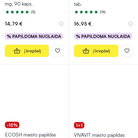
mg, 90 kaps.
tab.
(5)
(16)
Įvertinimas 5.0 iš 5
Įvertinimas 4.9 iš 5
14,79 €
16,95 €
% PAPILDOMA NUOLAIDA
% PAPILDOMA NUOLAIDA
Į krepšelį
Į krepšelį
-15%
1+1
ECOSH maisto papildas
VIVAVIT maisto papildas