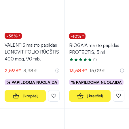
-35% *
-10% *
VALENTIS maisto papildas
BIOGAIA maisto papildas
LONGVIT FOLIO RŪGŠTIS
PROTECTIS, 5 ml
400 mcg, 90 tab.
(1)
Įvertinimas 5.0 iš 5
2,59 €*
3,98 €
13,58 €*
15,09 €
% PAPILDOMA NUOLAIDA
% PAPILDOMA NUOLAIDA
Į krepšelį
Į krepšelį