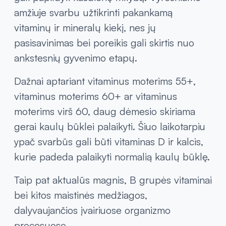
Bėgant metams organizmo poreikiai keičiasi,
todėl vis daugiau dėmesio skiriama tam,
kokie vitaminai vyresnio amžiaus moterims
gali papildyti kasdienę mitybą. Vyresniame
amžiuje svarbu užtikrinti pakankamą
vitaminų ir mineralų kiekį, nes jų
pasisavinimas bei poreikis gali skirtis nuo
ankstesnių gyvenimo etapų.
Dažnai aptariant vitaminus moterims 55+,
vitaminus moterims 60+ ar vitaminus
moterims virš 60, daug dėmesio skiriama
gerai kaulų būklei palaikyti. Šiuo laikotarpiu
ypač svarbūs gali būti vitaminas D ir kalcis,
kurie padeda palaikyti normalią kaulų būklę.