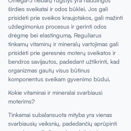
veikimo.
gali padėti išvengti
Geležies preparatai
anemijos, būklės, kai kraujyje trūksta
raudonųjų kraujo kūnelių.
Omega-3 riebalų rūgštys yra naudingos
širdies sveikatai ir odos būklei. Jos gali
prisidėti prie sveikos kraujotakos, gali mažinti
uždegimonius procesus ir gerinti odos
drėgmę bei elastingumą. Reguliarus
tinkamų vitaminų ir mineralų vartojimas gali
prisidėti prie geresnės moterų sveikatos ir
bendros savijautos, padedant užtikrinti, kad
organizmas gautų visus būtinus
komponentus sveikam gyvenimo būdui.
Kokie vitaminai ir mineralai svarbiausi