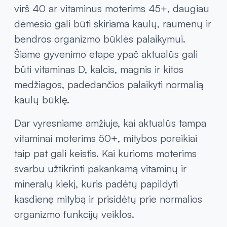
vitaminas D, geležis bei kitos maistinės
medžiagos, kurios dalyvauja įvairiuose
organizmo procesuose.
Vėliau, svarstant apie vitaminus moterims
virš 40 ar vitaminus moterims 45+, daugiau
dėmesio gali būti skiriama kaulų, raumenų ir
bendros organizmo būklės palaikymui.
Šiame gyvenimo etape ypač aktualūs gali
būti vitaminas D, kalcis, magnis ir kitos
medžiagos, padedančios palaikyti normalią
kaulų būklę.
Dar vyresniame amžiuje, kai aktualūs tampa
vitaminai moterims 50+, mitybos poreikiai
taip pat gali keistis. Kai kurioms moterims