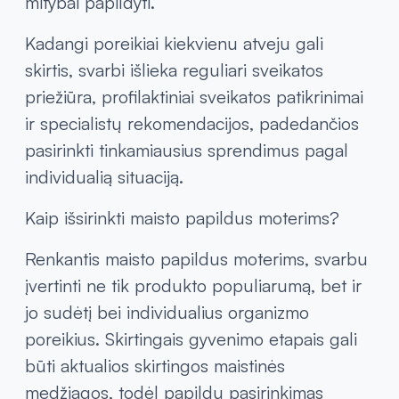
būdą, mitybos įpročius ir bendrą sveikatos
būklę. Vienoms moterims gali būti aktualus
didesnis dėmesys kaulų būklei, kitoms
energijos apykaitai ar įvairiai ir subalansuotai
mitybai papildyti.
Kadangi poreikiai kiekvienu atveju gali
skirtis, svarbi išlieka reguliari sveikatos
priežiūra, profilaktiniai sveikatos patikrinimai
ir specialistų rekomendacijos, padedančios
pasirinkti tinkamiausius sprendimus pagal
individualią situaciją.
Kaip išsirinkti maisto papildus moterims?
Renkantis maisto papildus moterims, svarbu
įvertinti ne tik produkto populiarumą, bet ir