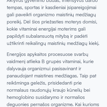
vitaminais moters sveikatai kasdien.
Vitaminai moterims energijai ir aktyviam
gyvenimo būdui
Aktyvus gyvenimo būdas, intensyvus darbo
tempas, sportas ir kasdieniai įsipareigojimai
gali paveikti organizmo maistinių medžiagų
poreikį. Dėl šios priežasties moterys domisi,
kokie vitaminai energijai moterims gali
papildyti subalansuotą mitybą ir padėti
užtikrinti reikalingų maistinių medžiagų kiekį.
Energijos apykaitos procesuose svarbų
vaidmenį atlieka B grupės vitaminai, kurie
dalyvauja organizmui pasisavinant ir
panaudojant maistines medžiagas. Taip pat