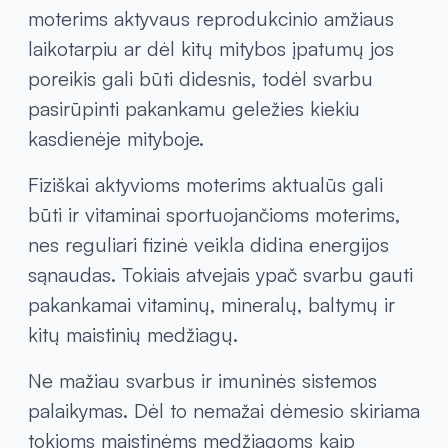
reikšminga geležis, prisidedanti prie
normalaus raudonųjų kraujo kūnelių bei
hemoglobino susidarymo ir normalios
deguonies pernašos organizme. Kai kurioms
moterims aktyvaus reprodukcinio amžiaus
laikotarpiu ar dėl kitų mitybos įpatumų jos
poreikis gali būti didesnis, todėl svarbu
pasirūpinti pakankamu geležies kiekiu
kasdienėje mityboje.
Fiziškai aktyvioms moterims aktualūs gali
būti ir vitaminai sportuojančioms moterims,
nes reguliari fizinė veikla didina energijos
sąnaudas. Tokiais atvejais ypač svarbu gauti
pakankamai vitaminų, mineralų, baltymų ir