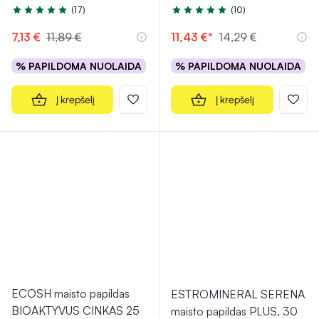
(17)
(10)
Įvertinimas 4.7 iš 5
Įvertinimas 4.8 iš 5
7,13 €
11,89 €
11,43 €*
14,29 €
% PAPILDOMA NUOLAIDA
% PAPILDOMA NUOLAIDA
Į krepšelį
Į krepšelį
ECOSH maisto papildas
ESTROMINERAL SERENA
BIOAKTYVUS CINKAS 25
maisto papildas PLUS, 30