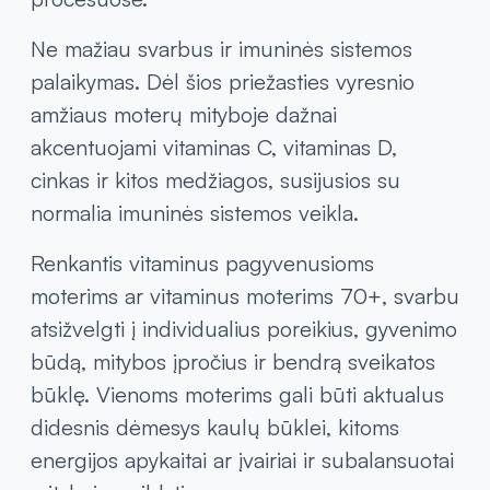
Taip pat aktualūs magnis, B grupės vitaminai
bei kitos maistinės medžiagos,
dalyvaujančios įvairiuose organizmo
procesuose.
Ne mažiau svarbus ir imuninės sistemos
palaikymas. Dėl šios priežasties vyresnio
amžiaus moterų mityboje dažnai
akcentuojami vitaminas C, vitaminas D,
cinkas ir kitos medžiagos, susijusios su
normalia imuninės sistemos veikla.
Renkantis vitaminus pagyvenusioms
moterims ar vitaminus moterims 70+, svarbu
atsižvelgti į individualius poreikius, gyvenimo