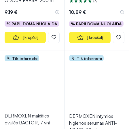
ODOUR FRESH, 200 ml
(3)
Įvertinimas 5.0 iš 5
9,19 €
10,89 €
% PAPILDOMA NUOLAIDA
% PAPILDOMA NUOLAIDA
Į krepšelį
Į krepšelį
Tik internete
Tik internete
DERMOXEN makšties
DERMOXEN intymios
ovulės BACTOR, 7 vnt.
higienos serumas ANTI-