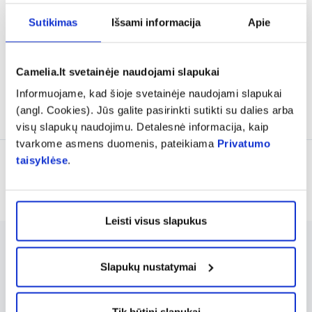
higienos prausiklis
higienos prausiklis
LENITIVO, 200 ml
PRONEEM, 200 ml
Sutikimas
Išsami informacija
Apie
8,00 €
8,12 €
Camelia.lt svetainėje naudojami slapukai
% PAPILDOMA NUOLAIDA
% PAPILDOMA NUOLAIDA
Informuojame, kad šioje svetainėje naudojami slapukai
Į krepšelį
Į krepšelį
(angl. Cookies). Jūs galite pasirinkti sutikti su dalies arba
visų slapukų naudojimu. Detalesnė informacija, kaip
tvarkome asmens duomenis, pateikiama
Privatumo
taisyklėse
.
Rodoma prekių 8 iš 8
Leisti visus slapukus
DERMOXEN yra intymios higienos priemonių
Slapukų nustatymai
linija, sukurta moterų ir vyrų kasdienei
priežiūrai. LENITIVA kremas moterims