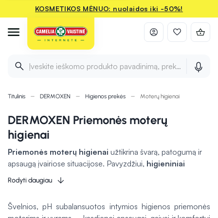
KOSMETIKOS MĖNUO: nuolaidos iki -50%!
Įveskite ieškomo produkto pavadinimą, prekės ženklą ir 
Titulinis
DERMOXEN
Higienos prekės
Moterų higienai
DERMOXEN Priemonės moterų
higienai
Priemonės moterų higienai
užtikrina švarą, patogumą ir
apsaugą įvairiose situacijose. Pavyzdžiui,
higieniniai
paketai
sugeria drėgmę, suteikdami apsaugą dieną ar naktį.
Rodyti daugiau
Makšties žvakutės
padeda palaikyti natūralią mikrofloros
pusiausvyrą, sumažindamos diskomfortą. Įklotai tinka
Švelnios, pH subalansuotos intymios higienos priemonės
kasdieniam naudojimui, užtikrindami gaivumo pojūtį. Šios