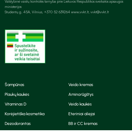
Valstybinė vaistų kontrolės tarnyba prie Lietuvos Respublikos sveikatos apsaugos
ministerijos
Studentų g. 45A, Vilnius, +370 52 639264 www.vvkt.lt, vvkt@vvkt.lt
Šampūnas
Veido kremas
Plaukų kaukės
Aminorūgštys
Vitaminas D
Veido kaukės
Korėjietiška kosmetika
Eteriniai aliejai
Dezodorantas
BB ir CC kremas