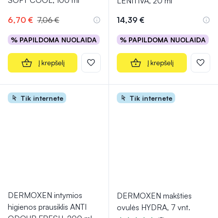
SOFT COOL, 100 ml
LENITIVA, 20 ml
6,70 €
7,06 €
14,39 €
% PAPILDOMA NUOLAIDA
% PAPILDOMA NUOLAIDA
Į krepšelį
Į krepšelį
Tik internete
Tik internete
DERMOXEN intymios
DERMOXEN makšties
higienos prausiklis ANTI
ovulės HYDRA, 7 vnt.