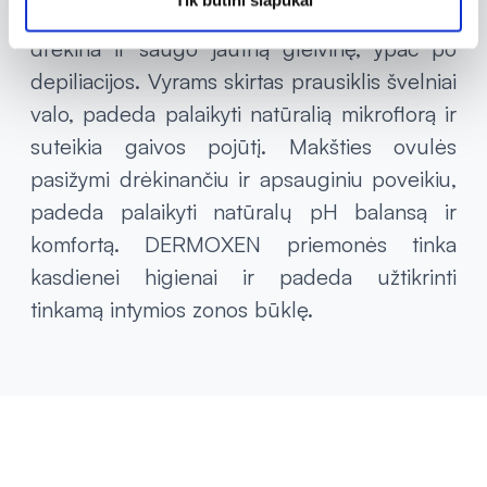
Tik būtini slapukai
suteikai komforto jausmą sudirgusiai odai,
drėkina ir saugo jautrią gleivinę, ypač po
depiliacijos. Vyrams skirtas prausiklis švelniai
valo, padeda palaikyti natūralią mikroflorą ir
suteikia gaivos pojūtį. Makšties ovulės
pasižymi drėkinančiu ir apsauginiu poveikiu,
padeda palaikyti natūralų pH balansą ir
komfortą. DERMOXEN priemonės tinka
kasdienei higienai ir padeda užtikrinti
tinkamą intymios zonos būklę.