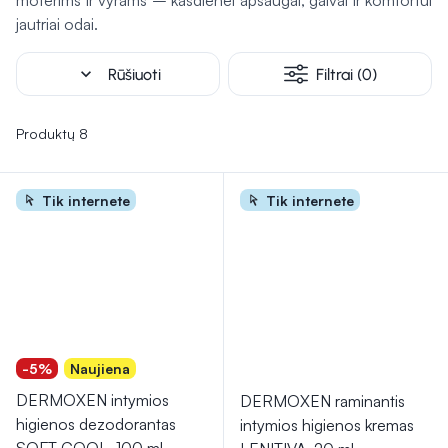
moterims ir vyrams – kasdienei apsaugai, gaivai ir komfortui
priemonės pritaikytos įvairiems poreikiams, padedant išlaikyti
jautriai odai.
komfortą kiekvieną dieną.
expand_more
Rūšiuoti
Filtrai (0)
Produktų 8
Tik internete
Tik internete
-5%
Naujiena
DERMOXEN intymios
DERMOXEN raminantis
higienos dezodorantas
intymios higienos kremas