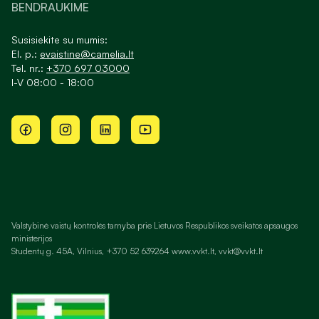
BENDRAUKIME
Susisiekite su mumis:
El. p.:
evaistine@camelia.lt
Tel. nr.:
+370 697 03000
I-V 08:00 - 18:00
Valstybinė vaistų kontrolės tarnyba prie Lietuvos Respublikos sveikatos apsaugos
ministerijos
Studentų g. 45A, Vilnius, +370 52 639264 www.vvkt.lt, vvkt@vvkt.lt