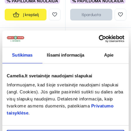
% PAPILDOMA NUOLAIDA
% PAPILDOMA NUOLAIDA
Į krepšelį
Išparduota
Sutikimas
Išsami informacija
Apie
Camelia.lt svetainėje naudojami slapukai
Informuojame, kad šioje svetainėje naudojami slapukai
-35%
(angl. Cookies). Jūs galite pasirinkti sutikti su dalies arba
GREENIFY maisto papildas
visų slapukų naudojimu. Detalesnė informacija, kaip
ENERGY BOOSTER, 60
tvarkome asmens duomenis, pateikiama
Privatumo
ml
taisyklėse
.
1,93 €
2,98 €