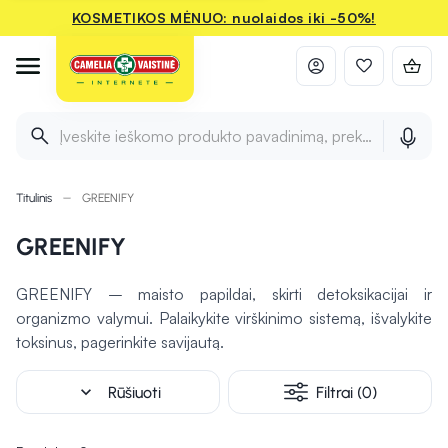
KOSMETIKOS MĖNUO: nuolaidos iki -50%!
Įveskite ieškomo produkto pavadinimą, prekės ženklą ir 
Titulinis
GREENIFY
GREENIFY
GREENIFY – maisto papildai, skirti detoksikacijai ir
organizmo valymui. Palaikykite virškinimo sistemą, išvalykite
toksinus, pagerinkite savijautą.
expand_more
Rūšiuoti
Filtrai (0)