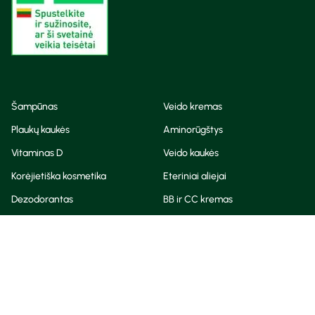
Šampūnas
Veido kremas
Plaukų kaukės
Aminorūgštys
Vitaminas D
Veido kaukės
Korėjietiška kosmetika
Eteriniai aliejai
Dezodorantas
BB ir CC kremas
Visos teisės saugomos
Privatumo taisyklės
Slapukų politika
© Camelia 2026