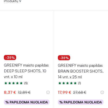
Produktų 9
-35%
-35%
GREENIFY maisto papildas
GREENIFY maisto papildas
DEEP SLEEP SHOTS, 10
BRAIN BOOSTER SHOTS,
vnt. x 10 ml
14 vnt. x 25 ml
(5)
(1)
Įvertinimas 5.0 iš 5
Įvertinimas 5.0 iš 5
8,37 €
12,89 €
17,99 €
27,68 €
% PAPILDOMA NUOLAIDA
% PAPILDOMA NUOLAIDA