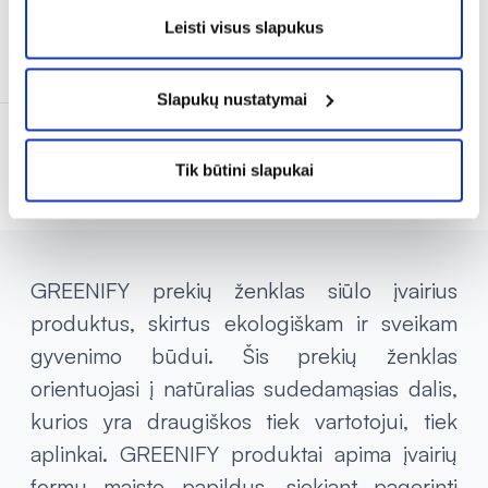
% PAPILDOMA NUOLAIDA
Leisti visus slapukus
Išparduota
Slapukų nustatymai
Rodoma prekių 9 iš 9
Tik būtini slapukai
GREENIFY prekių ženklas siūlo įvairius
produktus, skirtus ekologiškam ir sveikam
gyvenimo būdui. Šis prekių ženklas
orientuojasi į natūralias sudedamąsias dalis,
kurios yra draugiškos tiek vartotojui, tiek
aplinkai. GREENIFY produktai apima įvairių
formų maisto papildus, siekiant pagerinti