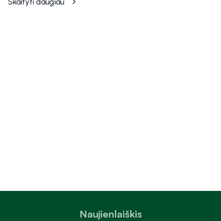
Skaityti daugiau
Naujienlaiškis