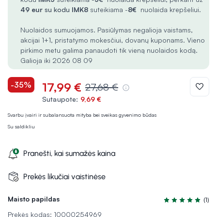
49 eur
su kodu
IMK8
suteikiama -
8€
nuolaida krepšeliui.
Nuolaidos sumuojamos. Pasiūlymas negalioja vaistams,
akcijai 1+1, pristatymo mokesčiui, dovanų kuponams. Vieno
pirkimo metu galima panaudoti tik vieną nuolaidos kodą.
Galioja iki 2026 08 09
-35%
17,99 €
27,68 €
Sutaupote:
9,69 €
Svarbu įvairi ir subalansuota mityba bei sveikas gyvenimo būdas
Su saldikliu
Pranešti, kai sumažės kaina
Prekės likučiai vaistinėse
Maisto papildas
(1)
Įvertinimas 5.0 i
Prekės kodas: 10000254969