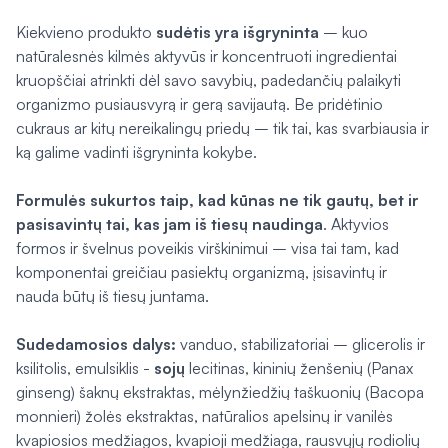
Kiekvieno produkto
sudėtis yra išgryninta
– kuo
natūralesnės kilmės aktyvūs ir koncentruoti ingredientai
kruopščiai atrinkti dėl savo savybių, padedančių palaikyti
organizmo pusiausvyrą ir gerą savijautą. Be pridėtinio
cukraus ar kitų nereikalingų priedų – tik tai, kas svarbiausia ir
ką galime vadinti išgryninta kokybe.
Formulės sukurtos taip, kad kūnas ne tik gautų, bet ir
pasisavintų tai, kas jam iš tiesų naudinga
. Aktyvios
formos ir švelnus poveikis virškinimui – visa tai tam, kad
komponentai greičiau pasiektų organizmą, įsisavintų ir
nauda būtų iš tiesų juntama.
Sudedamosios dalys:
vanduo, stabilizatoriai – glicerolis ir
ksilitolis, emulsiklis -
sojų
lecitinas, kininių ženšenių (
Panax
ginseng
) šaknų ekstraktas, mėlynžiedžių taškuonių (
Bacopa
monnieri
) žolės ekstraktas, natūralios apelsinų ir vanilės
kvapiosios medžiagos, kvapioji medžiaga, rausvųjų rodiolių