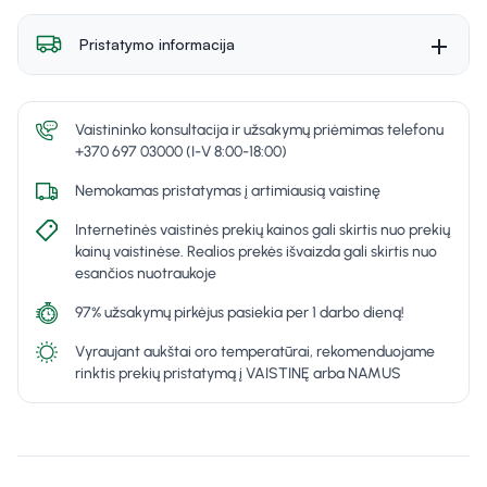
Pristatymo informacija
Vaistininko konsultacija ir užsakymų priėmimas telefonu
+370 697 03000 (I-V 8:00-18:00)
Nemokamas pristatymas į artimiausią vaistinę
Internetinės vaistinės prekių kainos gali skirtis nuo prekių
kainų vaistinėse. Realios prekės išvaizda gali skirtis nuo
esančios nuotraukoje
97% užsakymų pirkėjus pasiekia per 1 darbo dieną!
Vyraujant aukštai oro temperatūrai, rekomenduojame
rinktis prekių pristatymą į VAISTINĘ arba NAMUS