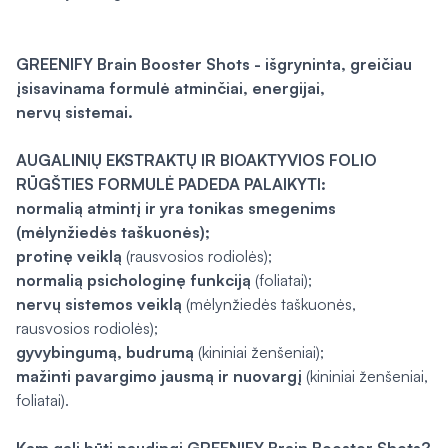
GREENIFY Brain Booster Shots - išgryninta, greičiau
įsisavinama formulė atminčiai, energijai,
nervų sistemai.
AUGALINIŲ EKSTRAKTŲ IR BIOAKTYVIOS FOLIO
RŪGŠTIES FORMULĖ PADEDA PALAIKYTI:
normalią atmintį ir yra tonikas smegenims
(mėlynžiedės taškuonės);
protinę veiklą
(rausvosios rodiolės);
normalią psichologinę funkciją
(foliatai);
nervų sistemos veiklą
(mėlynžiedės taškuonės,
rausvosios rodiolės);
gyvybingumą, budrumą
(kininiai ženšeniai);
mažinti pavargimo jausmą ir nuovargį
(kininiai ženšeniai,
foliatai).