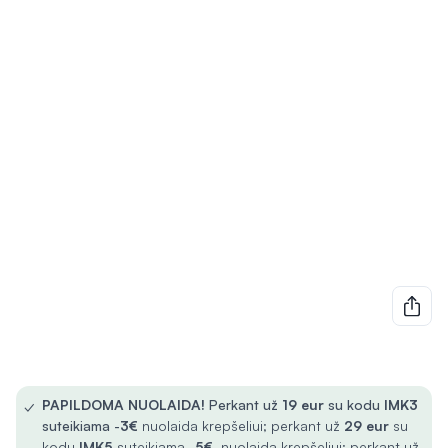
✓
PAPILDOMA NUOLAIDA!
Perkant už
19 eur
su kodu
IMK3
suteikiama -
3€
nuolaida krepšeliui; perkant už
29 eur
su
kodu
IMK5
suteikiama -
5€
nuolaida krepšeliui; perkant už