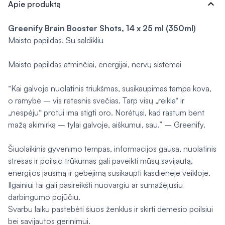
expand_more
Apie produktą
Greenify Brain Booster Shots,
14 x 25 ml (350ml)
Maisto papildas. Su saldikliu
Maisto papildas atminčiai, energijai, nervų sistemai
“Kai galvoje nuolatinis triukšmas, susikaupimas tampa kova,
o ramybė – vis retesnis svečias. Tarp visų „reikia“ ir
„nespėju“ protui ima stigti oro. Norėtųsi, kad rastum bent
mažą akimirką – tylai galvoje, aiškumui, sau.” – Greenify.
Šiuolaikinis gyvenimo tempas, informacijos gausa, nuolatinis
stresas ir poilsio trūkumas gali paveikti mūsų savijautą,
energijos jausmą ir gebėjimą susikaupti kasdienėje veikloje.
Ilgainiui tai gali pasireikšti nuovargiu ar sumažėjusiu
darbingumo pojūčiu.
Svarbu laiku pastebėti šiuos ženklus ir skirti dėmesio poilsiui
bei savijautos gerinimui.