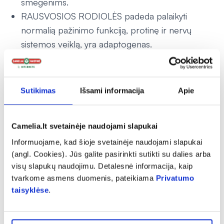
smegenims.
RAUSVOSIOS RODIOLĖS padeda palaikyti
normalią pažinimo funkciją, protinę ir nervų
sistemos veiklą, yra adaptogenas.
AZIJINĖS CENTELĖS padeda palaikyti normalią
psichinę sveikatą, pažinimo funkciją.
DVISKIAUČIAI GINKMEDŽIAI padeda palaikyti
Sutikimas
Išsami informacija
Apie
normalią pažinimo funkciją, kraujotaką.
FOLIATAI padeda palaikyti normalią psichologinę
Camelia.lt svetainėje naudojami slapukai
funkciją ir mažinti pavargimo jausmą ir nuovargį.
Informuojame, kad šioje svetainėje naudojami slapukai
Vartojimas:
rekomenduojama suaugusiems gerti po 1
(angl. Cookies). Jūs galite pasirinkti sutikti su dalies arba
buteliuką per dieną po valgio. Prieš vartojimą suplakti.
visų slapukų naudojimu. Detalesnė informacija, kaip
tvarkome asmens duomenis, pateikiama
Privatumo
Vartojimo apribojimai:
Nerekomenduojama vartoti
taisyklėse
.
nėščiosioms. Jeigu turite skydliaukės veiklos sutrikimų, prieš
vartojant šį papildą pasitarkite su gydytoju.