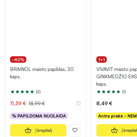
-40%
1+1
BRAINOL maisto papildas, 30
VIVAVIT maisto pap
kaps.
GINKMEDŽIO EKS
kaps.
(2)
(1)
Įvertinimas 5.0 iš 5
Įvertinimas 5.0 iš 5
11,39 €
18,99 €
8,49 €
% PAPILDOMA NUOLAIDA
Antra prekė - NE
Į krepšelį
Į krepšel