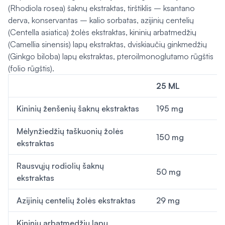
(
Rhodiola rosea
) šaknų ekstraktas, tirštiklis – ksantano
derva, konservantas – kalio sorbatas, azijinių centelių
(
Centella asiatica
) žolės ekstraktas, kininių arbatmedžių
(
Camellia sinensis
) lapų ekstraktas, dviskiaučių ginkmedžių
(
Ginkgo biloba
) lapų ekstraktas, pteroilmonoglutamo rūgštis
(folio rūgštis).
25 ML
Kininių ženšenių šaknų ekstraktas
195 mg
Mėlynžiedžių taškuonių žolės
150 mg
ekstraktas
Rausvųjų rodiolių šaknų
50 mg
ekstraktas
Azijinių centelių žolės ekstraktas
29 mg
Kininių arbatmedžių lapų