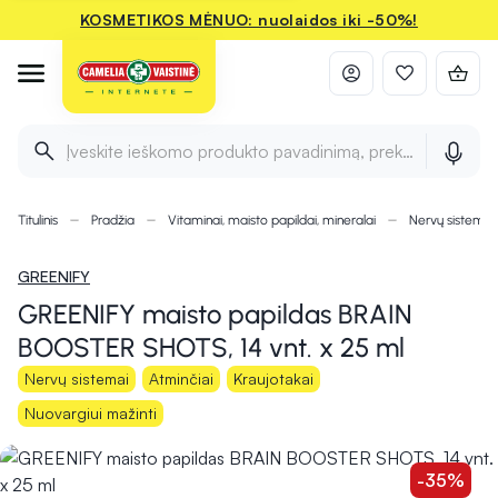
KOSMETIKOS MĖNUO: nuolaidos iki -50%!
Įveskite ieškomo produkto pavadinimą, prekės ženklą ir 
Titulinis
Pradžia
Vitaminai, maisto papildai, mineralai
Nervų sistemai
GREENIFY
GREENIFY maisto papildas BRAIN
BOOSTER SHOTS, 14 vnt. x 25 ml
Nervų sistemai
Atminčiai
Kraujotakai
Nuovargiui mažinti
-35%