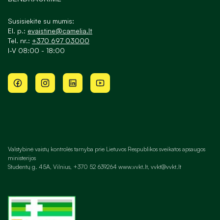
Susisiekite su mumis:
El. p.:
evaistine@camelia.lt
Tel. nr.:
+370 697 03000
I-V 08:00 - 18:00
Valstybinė vaistų kontrolės tarnyba prie Lietuvos Respublikos sveikatos apsaugos
ministerijos
Studentų g. 45A, Vilnius, +370 52 639264 www.vvkt.lt, vvkt@vvkt.lt