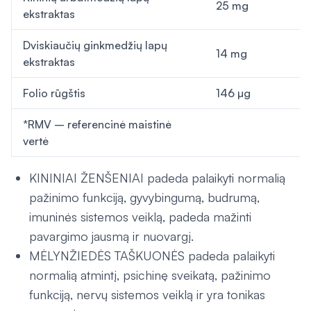
25 mg
ekstraktas
Dviskiaučių ginkmedžių lapų
14 mg
ekstraktas
Folio rūgštis
146 µg
*RMV – referencinė maistinė
vertė
KININIAI ŽENŠENIAI padeda palaikyti normalią
pažinimo funkciją, gyvybingumą, budrumą,
imuninės sistemos veiklą, padeda mažinti
pavargimo jausmą ir nuovargį.
MĖLYNŽIEDĖS TAŠKUONĖS padeda palaikyti
normalią atmintį, psichinę sveikatą, pažinimo
funkciją, nervų sistemos veiklą ir yra tonikas