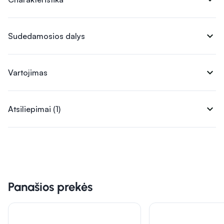
expand_more
Sudedamosios dalys
expand_more
Vartojimas
expand_more
Atsiliepimai (1)
Panašios prekės