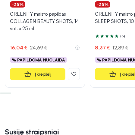
-35%
-35%
GREENIFY maisto papildas
GREENIFY maisto 
COLLAGEN BEAUTY SHOTS, 14
SLEEP SHOTS, 10 v
vnt. x 25 ml
(5)
Įvertinimas 5.0 iš 5
16,04 €
24,69 €
8,37 €
12,89 €
% PAPILDOMA NUOLAIDA
% PAPILDOMA NU
Į krepšelį
Į krepšel
Susiję straipsniai