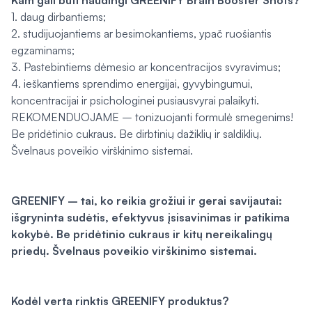
Kam gali būti naudingi GREENIFY Brain Booster Shots?
1. daug dirbantiems;
2. studijuojantiems ar besimokantiems, ypač ruošiantis
egzaminams;
3. Pastebintiems dėmesio ar koncentracijos svyravimus;
4. ieškantiems sprendimo energijai, gyvybingumui,
koncentracijai ir psichologinei pusiausvyrai palaikyti.
REKOMENDUOJAME – tonizuojanti formulė smegenims!
Be pridėtinio cukraus. Be dirbtinių dažiklių ir saldiklių.
Švelnaus poveikio virškinimo sistemai.
GREENIFY – tai, ko reikia grožiui ir gerai savijautai:
išgryninta sudėtis, efektyvus įsisavinimas ir patikima
kokybė. Be pridėtinio cukraus ir kitų nereikalingų
priedų. Švelnaus poveikio virškinimo sistemai.
Kodėl verta rinktis GREENIFY produktus?