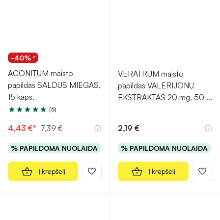
-40% *
ACONITUM maisto
VERATRUM maisto
papildas SALDUS MIEGAS,
papildas VALERIJONŲ
15 kaps.
EKSTRAKTAS 20 mg, 50
...
(6)
Įvertinimas 5.0 iš 5
4,43 €*
7,39 €
2,19 €
% PAPILDOMA NUOLAIDA
% PAPILDOMA NUOLAIDA
Į krepšelį
Į krepšelį