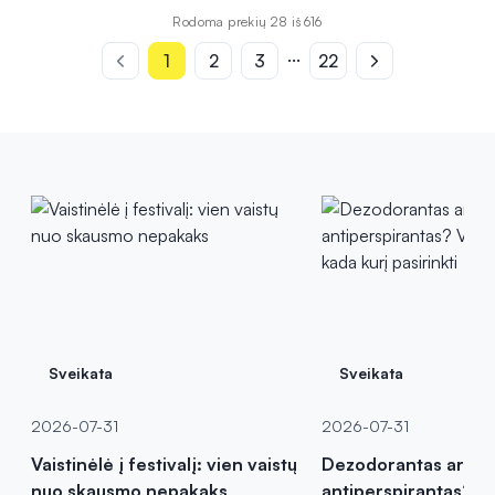
Rodoma prekių 28 iš 616
...
1
2
3
22
Sveikata
Sveikata
2026-07-31
2026-07-31
Vaistinėlė į festivalį: vien vaistų
Dezodorantas ar
nuo skausmo nepakaks
antiperspirantas? Va