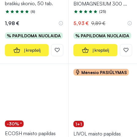
braškių skonio, 50 tab.
BIOMAGNESIUM 300
...
(6)
(25)
Įvertinimas 5.0 iš 5
Įvertinimas 4.8 iš 5
1,98 €
5,93 €
9,89 €
% PAPILDOMA NUOLAIDA
% PAPILDOMA NUOLAIDA
Į krepšelį
Į krepšelį
Mėnesio PASIŪLYMAS
-30% *
1+1
ECOSH maisto papildas
LIVOL maisto papildas