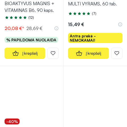
BIOAKTYVUS MAGNIS +
MULTI VYRAMS, 60 tab.
VITAMINAS B6, 90 kaps.
(7)
Įvertinimas 4.7 iš 5
(12)
Įvertinimas 5.0 iš 5
15,49 €
20,08 €*
28,69 €
Antra prekė -
% PAPILDOMA NUOLAIDA
NEMOKAMAI!
Į krepšelį
Į krepšelį
-40%