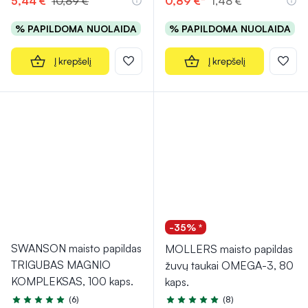
5,44 €
10,89 €
0,89 €*
1,48 €
% PAPILDOMA NUOLAIDA
% PAPILDOMA NUOLAIDA
Į krepšelį
Į krepšelį
-35% *
SWANSON maisto papildas
MOLLERS maisto papildas
TRIGUBAS MAGNIO
žuvų taukai OMEGA-3, 80
KOMPLEKSAS, 100 kaps.
kaps.
(6)
(8)
Įvertinimas 5.0 iš 5
Įvertinimas 5.0 iš 5