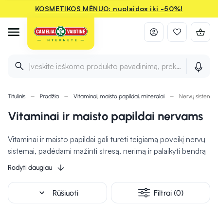
KOSMETIKOS MĖNUO: nuolaidos iki -50%!
Įveskite ieškomo produkto pavadinimą, prekės ženklą ir 
Titulinis
Pradžia
Vitaminai, maisto papildai, mineralai
Nervų sistemai
Vitaminai ir maisto papildai nervams
Vitaminai ir maisto papildai gali turėti teigiamą poveikį nervų
sistemai, padėdami mažinti stresą, nerimą ir palaikyti bendrą
nervų sveikatą.
B grupės vitaminai ir magnis gali padėti
Rodyti daugiau
reguliuoti nervų veiklą, mažinti stresą, gerinti
nuotaiką.
Savo ruožtu omega-3 riebalų rūgštys gali padėti
expand_more
Rūšiuoti
Filtrai (0)
sumažinti depresijos ir nerimo simptomus, o
vitaminas D
gali padėti sureguliuoti nervinių ląstelių veiklą ir