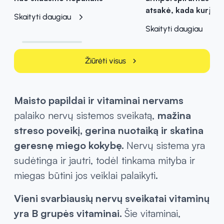
atsakė, kada kurį pas
Skaityti daugiau
Skaityti daugiau
Žiūrėti visus
chevron_right
Maisto papildai ir vitaminai nervams
palaiko nervų sistemos sveikatą,
mažina
streso poveikį, gerina nuotaiką ir skatina
geresnę miego kokybę.
Nervų sistema yra
sudėtinga ir jautri, todėl tinkama mityba ir
miegas būtini jos veiklai palaikyti.
Vieni svarbiausių nervų sveikatai vitaminų
yra B grupės vitaminai.
Šie vitaminai,