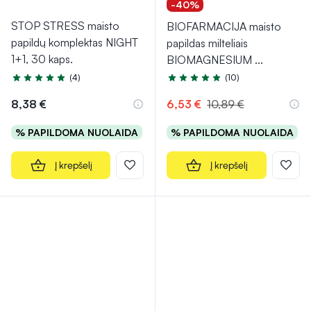
-40%
STOP STRESS maisto
BIOFARMACIJA maisto
papildų komplektas NIGHT
papildas milteliais
1+1, 30 kaps.
BIOMAGNESIUM
...
(4)
(10)
Įvertinimas 5.0 iš 5
Įvertinimas 5.0 iš 5
8,38 €
6,53 €
10,89 €
% PAPILDOMA NUOLAIDA
% PAPILDOMA NUOLAIDA
Į krepšelį
Į krepšelį