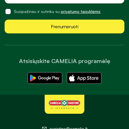
Susipažinau ir sutinku su
privatumo taisyklėmis
Prenumeruoti
Atsisiųskite CAMELIA programėlę
evaistine@camelia.lt