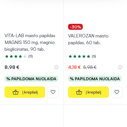
-30%
VITA-LAB maisto papildas
VALEROZAN maisto
MAGNIS 150 mg, magnio
papildas, 60 tab.
bisglicinatas, 90 tab.
(11)
(5)
Įvertinimas 4.4 iš 5
Įvertinimas 5.0 iš 5
8,98 €
4,18 €
5,98 €
% PAPILDOMA NUOLAIDA
% PAPILDOMA NUOLAIDA
Į krepšelį
Į krepšelį