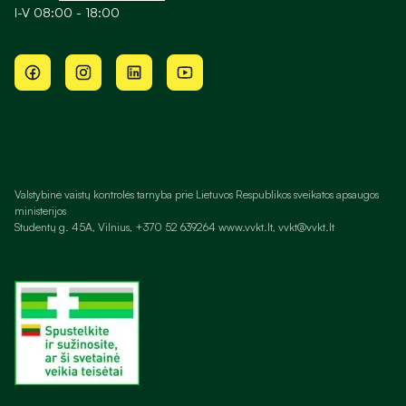
I-V 08:00 - 18:00
Valstybinė vaistų kontrolės tarnyba prie Lietuvos Respublikos sveikatos apsaugos
ministerijos
Studentų g. 45A, Vilnius, +370 52 639264 www.vvkt.lt, vvkt@vvkt.lt