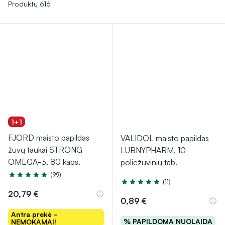
palaikyti bendrą smegenų sveikatą.
Produktų 616
Prieš pradėdami vartoti bet kokius vitaminus ar papildus
nervų sistemai, pasitarkite su sveikatos specialistu. Be to,
sveikas gyvenimo būdas, subalansuota mityba, reguliari
fizinė veikla ir pakankamas miegas yra būtini norint palaikyti
gerą nervų sistemos veiklą.
1+1
FJORD maisto papildas
VALIDOL maisto papildas
žuvų taukai STRONG
LUBNYPHARM, 10
OMEGA-3, 80 kaps.
poliežuvinių tab.
(99)
Įvertinimas 4.9 iš 5
(11)
Įvertinimas 5.0 iš 5
20,79 €
0,89 €
Antra prekė -
% PAPILDOMA NUOLAIDA
NEMOKAMAI!