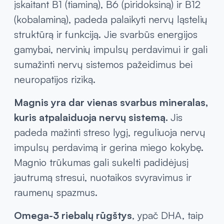
įskaitant B1 (tiaminą), B6 (piridoksiną) ir B12
(kobalaminą), padeda palaikyti nervų ląstelių
struktūrą ir funkciją. Jie svarbūs energijos
gamybai, nervinių impulsų perdavimui ir gali
sumažinti nervų sistemos pažeidimus bei
neuropatijos riziką.
Magnis yra dar vienas svarbus mineralas,
kuris atpalaiduoja nervų sistemą.
Jis
padeda mažinti streso lygį, reguliuoja nervų
impulsų perdavimą ir gerina miego kokybę.
Magnio trūkumas gali sukelti padidėjusį
jautrumą stresui, nuotaikos svyravimus ir
raumenų spazmus.
Omega-3 riebalų rūgštys
, ypač DHA, taip