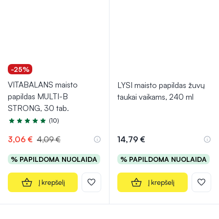
-25%
VITABALANS maisto
LYSI maisto papildas žuvų
papildas MULTI-B
taukai vaikams, 240 ml
STRONG, 30 tab.
(10)
Įvertinimas 4.8 iš 5
3,06 €
4,09 €
14,79 €
% PAPILDOMA NUOLAIDA
% PAPILDOMA NUOLAIDA
Į krepšelį
Į krepšelį