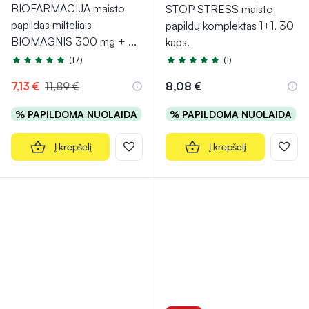
BIOFARMACIJA maisto
STOP STRESS maisto
papildas milteliais
papildų komplektas 1+1, 30
BIOMAGNIS 300 mg +
...
kaps.
(17)
(1)
Įvertinimas 4.7 iš 5
Įvertinimas 5.0 iš 5
7,13 €
11,89 €
8,08 €
% PAPILDOMA NUOLAIDA
% PAPILDOMA NUOLAIDA
Į krepšelį
Į krepšelį