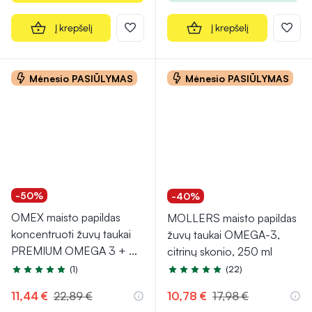
Į krepšelį
Į krepšelį
Mėnesio PASIŪLYMAS
Mėnesio PASIŪLYMAS
-50%
-40%
OMEX maisto papildas
MOLLERS maisto papildas
koncentruoti žuvų taukai
žuvų taukai OMEGA-3,
PREMIUM OMEGA 3 +
...
citrinų skonio, 250 ml
(1)
(22)
Įvertinimas 5.0 iš 5
Įvertinimas 4.8 iš 5
11,44 €
22,89 €
10,78 €
17,98 €