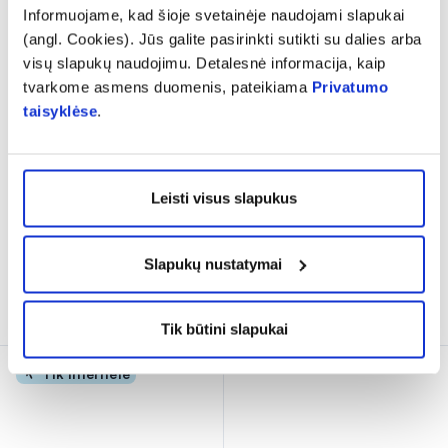
Informuojame, kad šioje svetainėje naudojami slapukai
(angl. Cookies). Jūs galite pasirinkti sutikti su dalies arba
visų slapukų naudojimu. Detalesnė informacija, kaip
-20%
tvarkome asmens duomenis, pateikiama
Privatumo
VALENTIS maisto papildas
ICONFIT maisto papildas
taisyklėse
.
VITAMINAS C 200 mg,
OMEGA-3 PREMIUM, 90
apelsinų skonio, 50 tab.
kaps.
(5)
(9)
Įvertinimas 5.0 iš 5
Įvertinimas 5.0 iš 5
Leisti visus slapukus
1,98 €
15,58 €
19,48 €
% PAPILDOMA NUOLAIDA
% PAPILDOMA NUOLAIDA
Slapukų nustatymai
Į krepšelį
Į krepšelį
Tik būtini slapukai
Tik internete