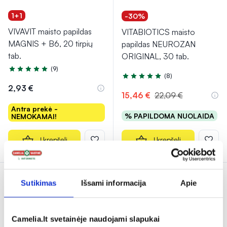
1+1
-30%
VIVAVIT maisto papildas
VITABIOTICS maisto
MAGNIS + B6, 20 tirpių
papildas NEUROZAN
tab.
ORIGINAL, 30 tab.
(9)
Įvertinimas 4.9 iš 5
(8)
Įvertinimas 5.0 iš 5
2,93 €
15,46 €
22,09 €
Antra prekė -
% PAPILDOMA NUOLAIDA
NEMOKAMAI!
Į krepšelį
Į krepšelį
Tik internete
Sutikimas
Išsami informacija
Apie
Camelia.lt svetainėje naudojami slapukai