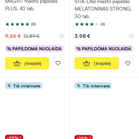
MAGVIT maisto papildas
VITA-LAB maisto papildas
PLUS, 42 tab.
MELATONINAS STRONG,
30 tab.
(8)
(6)
Įvertinimas 5.0 iš 5
Įvertinimas 4.2 iš 5
9,66 €
12,89 €
3,98 €
% PAPILDOMA NUOLAIDA
% PAPILDOMA NUOLAIDA
Į krepšelį
Į krepšelį
Tik internete
Tik internete
-25% *
-25% *