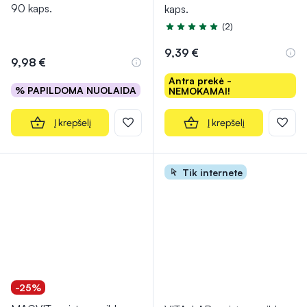
90 kaps.
kaps.
(2)
Įvertinimas 5.0 iš 5
9,39 €
9,98 €
Antra prekė -
% PAPILDOMA NUOLAIDA
NEMOKAMAI!
Į krepšelį
Į krepšelį
Tik internete
-25%