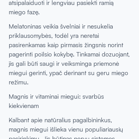
atsipalaiduoti ir lengviau pasiekti ramią
miego fazę.
Melatoninas veikia švelniai ir nesukelia
priklausomybės, todėl yra neretai
pasirenkamas kaip pirmasis žingsnis norint
pagerinti poilsio kokybę. Tinkamai dozuojant,
jis gali būti saugi ir veiksminga priemonė
miegui gerinti, ypač derinant su geru miego
režimu.
Magnis ir vitaminai miegui: svarbūs
kiekvienam
Kalbant apie natūralius pagalbininkus,
magnis miegui išlieka vienu populiariausių
pasirinkimų. Jis būtinas nervų sistemos