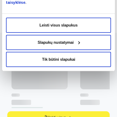
taisyklėse
.
Rodoma prekių 28 iš 157
...
1
2
3
6
Leisti visus slapukus
Slapukų nustatymai
Tik būtini slapukai