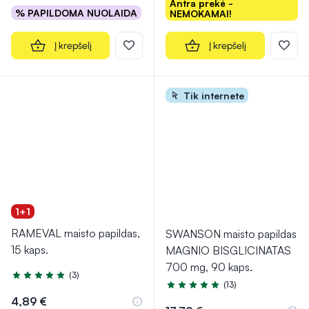
Antra prekė -
% PAPILDOMA NUOLAIDA
NEMOKAMAI!
Į krepšelį
Į krepšelį
Tik internete
1+1
RAMEVAL maisto papildas,
SWANSON maisto papildas
15 kaps.
MAGNIO BISGLICINATAS
700 mg, 90 kaps.
(3)
Įvertinimas 5.0 iš 5
(13)
Įvertinimas 4.8 iš 5
4,89 €