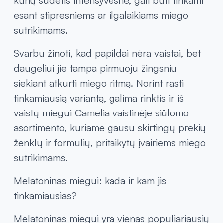
kurių sudėtis intensyvesnė, gali būti tinkami
esant stipresniems ar ilgalaikiams miego
sutrikimams.
Svarbu žinoti, kad papildai nėra vaistai, bet
daugeliui jie tampa pirmuoju žingsniu
siekiant atkurti miego ritmą. Norint rasti
tinkamiausią variantą, galima rinktis ir iš
vaistų miegui Camelia vaistinėje siūlomo
asortimento, kuriame gausu skirtingų prekių
ženklų ir formulių, pritaikytų įvairiems miego
sutrikimams.
Melatoninas miegui: kada ir kam jis
tinkamiausias?
Melatoninas miegui yra vienas populiariausių