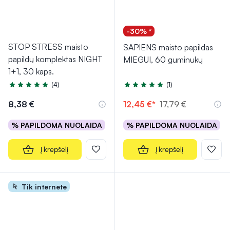
-30% *
STOP STRESS maisto
SAPIENS maisto papildas
papildų komplektas NIGHT
MIEGUI, 60 guminukų
1+1, 30 kaps.
(4)
(1)
Įvertinimas 5.0 iš 5
Įvertinimas 5.0 iš 5
8,38 €
12,45 €*
17,79 €
% PAPILDOMA NUOLAIDA
% PAPILDOMA NUOLAIDA
Į krepšelį
Į krepšelį
Tik internete