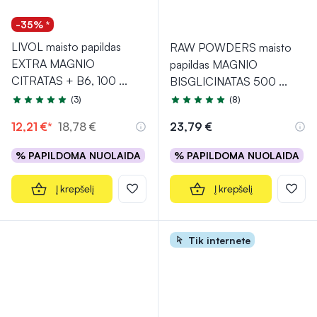
-35% *
LIVOL maisto papildas
RAW POWDERS maisto
EXTRA MAGNIO
papildas MAGNIO
CITRATAS + B6, 100
...
BISGLICINATAS 500
...
(3)
(8)
Įvertinimas 5.0 iš 5
Įvertinimas 5.0 iš 5
12,21 €*
18,78 €
23,79 €
% PAPILDOMA NUOLAIDA
% PAPILDOMA NUOLAIDA
Į krepšelį
Į krepšelį
Tik internete