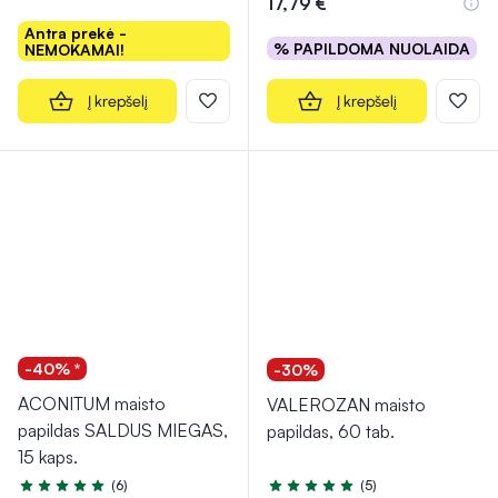
17,79 €
Antra prekė -
% PAPILDOMA NUOLAIDA
NEMOKAMAI!
Į krepšelį
Į krepšelį
-40% *
-30%
ACONITUM maisto
VALEROZAN maisto
papildas SALDUS MIEGAS,
papildas, 60 tab.
15 kaps.
(6)
(5)
Įvertinimas 5.0 iš 5
Įvertinimas 5.0 iš 5