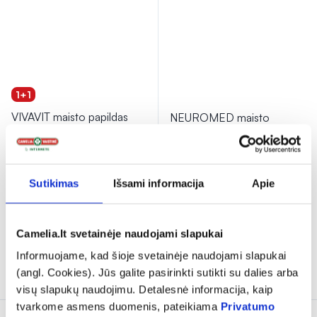
1+1
VIVAVIT maisto papildas
NEUROMED maisto
VALERIANA FORTE, 60
papildas SLEEP FORTE,
tab.
30 čiulpiamų tab.
(1)
Įvertinimas 5.0 iš 5
(12)
Sutikimas
Išsami informacija
Apie
Įvertinimas 4.8 iš 5
6,34 €
7,89 €
Antra prekė -
Camelia.lt svetainėje naudojami slapukai
% PAPILDOMA NUOLAIDA
NEMOKAMAI!
Informuojame, kad šioje svetainėje naudojami slapukai
Į krepšelį
Į krepšelį
(angl. Cookies). Jūs galite pasirinkti sutikti su dalies arba
visų slapukų naudojimu. Detalesnė informacija, kaip
tvarkome asmens duomenis, pateikiama
Privatumo