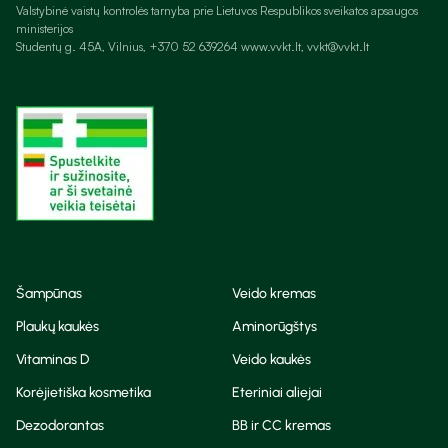
Valstybinė vaistų kontrolės tarnyba prie Lietuvos Respublikos sveikatos apsaugos
ministerijos
Studentų g. 45A, Vilnius, +370 52 639264 www.vvkt.lt, vvkt@vvkt.lt
Šampūnas
Veido kremas
Plaukų kaukės
Aminorūgštys
Vitaminas D
Veido kaukės
Korėjietiška kosmetika
Eteriniai aliejai
Dezodorantas
BB ir CC kremas