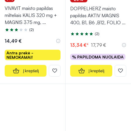
VIVAVIT maisto papildas
DOPPELHERZ maisto
milteliais KALIS 320 mg +
papildas AKTIV MAGNIS
MAGNIS 375 mg,
...
400, B1, B6 ,B12, FOLIO
...
(2)
Įvertinimas 3.0 iš 5
(2)
Įvertinimas 5.0 iš 5
14,49 €
13,34 €*
17,79 €
Antra prekė -
% PAPILDOMA NUOLAIDA
NEMOKAMAI!
Į krepšelį
Į krepšelį