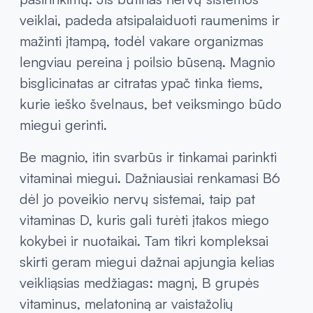
veiklai, padeda atsipalaiduoti raumenims ir
mažinti įtampą, todėl vakare organizmas
lengviau pereina į poilsio būseną. Magnio
bisglicinatas ar citratas ypač tinka tiems,
kurie ieško švelnaus, bet veiksmingo būdo
miegui gerinti.
Be magnio, itin svarbūs ir tinkamai parinkti
vitaminai miegui. Dažniausiai renkamasi B6
dėl jo poveikio nervų sistemai, taip pat
vitaminas D, kuris gali turėti įtakos miego
kokybei ir nuotaikai. Tam tikri kompleksai
skirti geram miegui dažnai apjungia kelias
veikliąsias medžiagas: magnį, B grupės
vitaminus, melatoniną ar vaistažolių