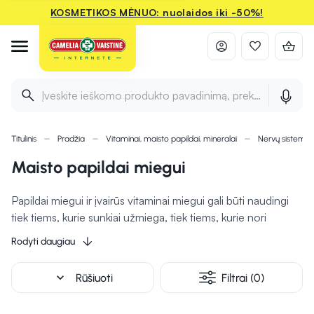
KOSMETIKOS MĖNUO: nuolaidos iki -50%!
Įveskite ieškomo produkto pavadinimą, prekės ženklą ir 
Titulinis
Pradžia
Vitaminai, maisto papildai, mineralai
Nervų sistemai
Maisto papildai miegui
Papildai miegui ir įvairūs vitaminai miegui gali būti naudingi
tiek tiems, kurie sunkiai užmiega, tiek tiems, kurie nori
ramesnio, gilesnio ir atkuriamojo poilsio. Šiuolaikinis
Rodyti daugiau
gyvenimo ritmas, nuolatinis stresas, nereguliarus darbo
grafikas ir per didelis ekranų naudojimas sutrikdo natūralų
expand_more
Rūšiuoti
Filtrai (0)
miego ciklą. Taigi, vis dažniau pasirenkami maisto papildai
miegui, kurie gali padėti atkurti ritmą ir pagerinti miego