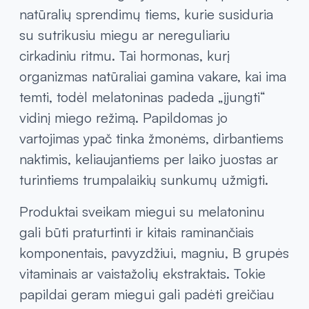
natūralių sprendimų tiems, kurie susiduria
su sutrikusiu miegu ar nereguliariu
cirkadiniu ritmu. Tai hormonas, kurį
organizmas natūraliai gamina vakare, kai ima
temti, todėl melatoninas padeda „įjungti“
vidinį miego režimą. Papildomas jo
vartojimas ypač tinka žmonėms, dirbantiems
naktimis, keliaujantiems per laiko juostas ar
turintiems trumpalaikių sunkumų užmigti.
Produktai sveikam miegui su melatoninu
gali būti praturtinti ir kitais raminančiais
komponentais, pavyzdžiui, magniu, B grupės
vitaminais ar vaistažolių ekstraktais. Tokie
papildai geram miegui gali padėti greičiau