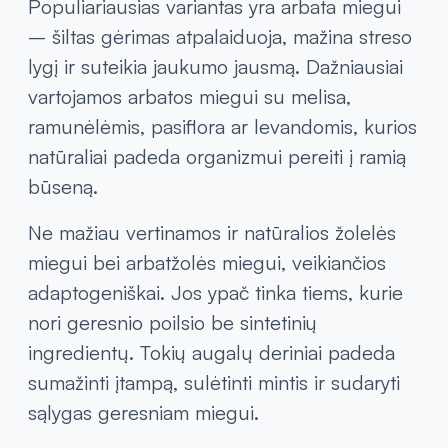
Populiariausias variantas yra arbata miegui
– šiltas gėrimas atpalaiduoja, mažina streso
lygį ir suteikia jaukumo jausmą. Dažniausiai
vartojamos arbatos miegui su melisa,
ramunėlėmis, pasiflora ar levandomis, kurios
natūraliai padeda organizmui pereiti į ramią
būseną.
Ne mažiau vertinamos ir natūralios žolelės
miegui bei arbatžolės miegui, veikiančios
adaptogeniškai. Jos ypač tinka tiems, kurie
nori geresnio poilsio be sintetinių
ingredientų. Tokių augalų deriniai padeda
sumažinti įtampą, sulėtinti mintis ir sudaryti
sąlygas geresniam miegui.