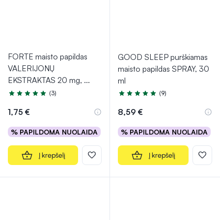
FORTE maisto papildas
GOOD SLEEP purškiamas
VALERIJONŲ
maisto papildas SPRAY, 30
EKSTRAKTAS 20 mg,
...
ml
(3)
(9)
Įvertinimas 5.0 iš 5
Įvertinimas 4.7 iš 5
1,75 €
8,59 €
% PAPILDOMA NUOLAIDA
% PAPILDOMA NUOLAIDA
Į krepšelį
Į krepšelį