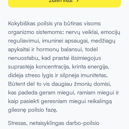
Žiūrėti visus
chevron_right
Kokybiškas poilsis yra būtinas visoms
organizmo sistemoms: nervų veiklai, emocijų
reguliavimui, imuninei apsaugai, medžiagų
apykaitai ir hormonų balansui, todėl
nenuostabu, kad prastai išsimiegojus
suprastėja koncentracija, krinta energija,
didėja streso lygis ir silpnėja imunitetas.
Būtent dėl to vis daugiau žmonių domisi,
kas padeda geram miegui, ramiam miegui ir
kaip pasiekti geresniam miegui reikalingą
gilesnę poilsio fazę.
Stresas, netaisyklingas darbo-poilsio