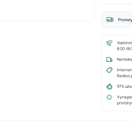
Pristat
Vaistini
8:00-18:
Nemokam
Internet
Realios 
97% užsa
Vyraujan
pristat