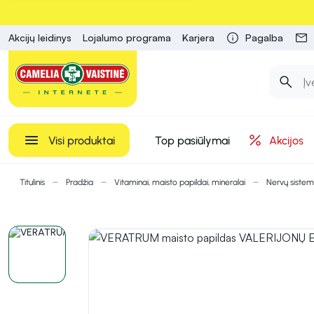
Akcijų leidinys
Lojalumo programa
Karjera
Pagalba
Visi produktai
Top pasiūlymai
Akcijos
Titulinis
Pradžia
Vitaminai, maisto papildai, mineralai
Nervų sistem