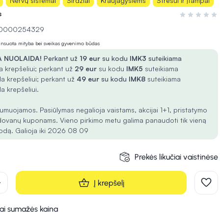
Nervų sistemai
Širdžiai
Kraujagyslėms
Stresui ir įtampai
s
Įvertinimas 0
 10000254329
lansuota mityba bei sveikas gyvenimo būdas
 NUOLAIDA!
Perkant už
19 eur
su kodu
IMK3
suteikiama
 krepšeliui; perkant už
29 eur
su kodu
IMK5
suteikiama
a krepšeliui; perkant už
49 eur
su kodu
IMK8
suteikiama
a krepšeliui.
umuojamos. Pasiūlymas negalioja vaistams, akcijai 1+1, pristatymo
dovanų kuponams. Vieno pirkimo metu galima panaudoti tik vieną
odą. Galioja iki 2026 08 09
Prekės likučiai vaistinėse
d
Į krepšelį
kai sumažės kaina