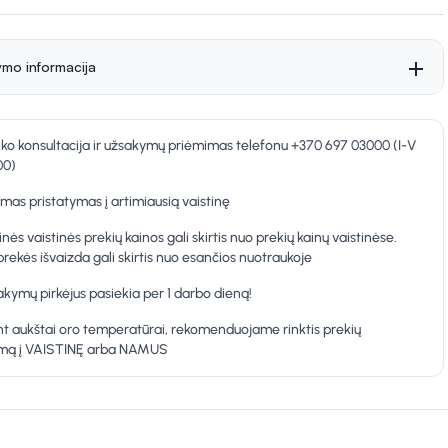
ymo informacija
nko konsultacija ir užsakymų priėmimas telefonu +370 697 03000 (I-V
00)
as pristatymas į artimiausią vaistinę
inės vaistinės prekių kainos gali skirtis nuo prekių kainų vaistinėse.
prekės išvaizda gali skirtis nuo esančios nuotraukoje
kymų pirkėjus pasiekia per 1 darbo dieną!
t aukštai oro temperatūrai, rekomenduojame rinktis prekių
ymą į VAISTINĘ arba NAMUS