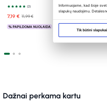
kaps.
Informuojame, kad šioje sveta
(2)
Įvertinimas 5.0 iš 5
Įvertinimas 1
slapukų naudojimu. Detalesn
7,19 €
12,89 €
11,99 €
% PAPILDOMA NUOLAIDA
% PAPILD
Į krepšelį
Tik būtini slapukai
Dažnai perkama kartu