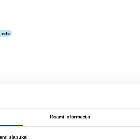
rnete
-20%
Išsami informacija
RS maisto papildas
ŠVENČIONIŲ VAISTAŽOLĖS
Ų ŠAKNYS 500 mg, 120
papildas mikrogranulėmis
jami slapukai