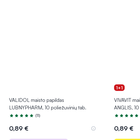
1+1
VALIDOL maisto papildas
VIVAVIT ma
LUBNYPHARM, 10 poliežuvinių tab.
ANGLIS, 10 
(11)
Įvertinimas 5.0 iš 5
Įvertinimas 5
0,89 €
0,89 €