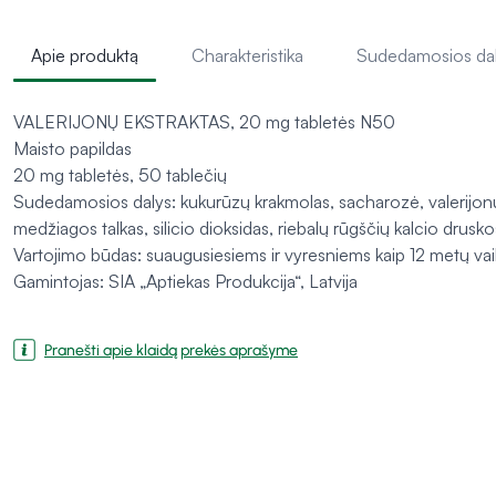
Apie produktą
Charakteristika
Sudedamosios da
VALERIJONŲ EKSTRAKTAS, 20 mg tabletės N50
Maisto papildas
20 mg tabletės, 50 tablečių
Sudedamosios dalys: kukurūzų krakmolas, sacharozė, valerijonų 
medžiagos talkas, silicio dioksidas, riebalų rūgščių kalcio druskos
Vartojimo būdas: suaugusiesiems ir vyresniems kaip 12 metų vaik
Gamintojas: SIA „Aptiekas Produkcija“, Latvija
Pranešti apie klaidą prekės aprašyme