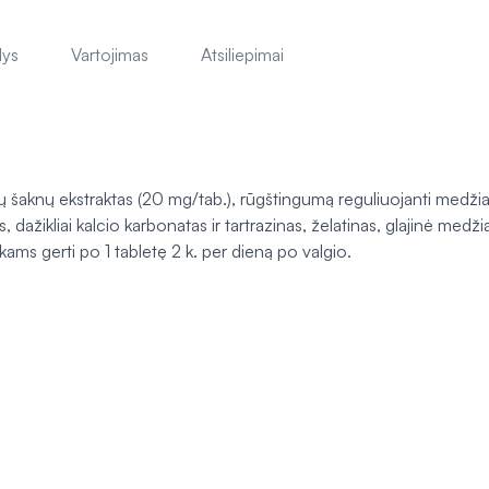
lys
Vartojimas
Atsiliepimai
šaknų ekstraktas (20 mg/tab.), rūgštingumą reguliuojanti medžiag
, dažikliai kalcio karbonatas ir tartrazinas, želatinas, glajinė medž
ams gerti po 1 tabletę 2 k. per dieną po valgio.