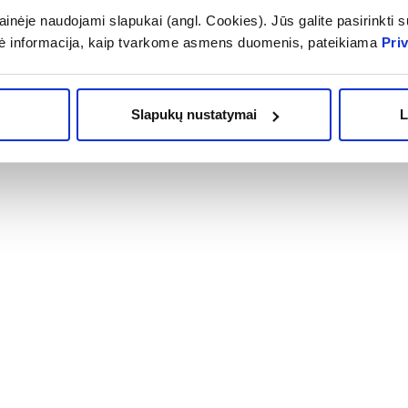
VALERIJONAS NERVŲ SIS
inėje naudojami slapukai (angl. Cookies). Jūs galite pasirinkti su
(1)
.0 iš 5
ė informacija, kaip tvarkome asmens duomenis, pateikiama
Pri
15,03 €
18,79 €
OMA NUOLAIDA
% PAPILDOMA NUOLAIDA
Į krepšelį
Į krepšelį
Slapukų nustatymai
L