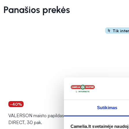
Panašios prekės
Tik inte
-40%
Sutikimas
VALERSON maisto papildas miegui
RAW POWDE
DIRECT, 30 pak.
VALERIJON
Camelia.lt svetainėje naudo