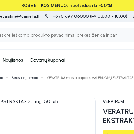
KOSMETIKOS MĖNUO: nuolaidos iki -50%!
evaistine@camelia.lt
+370 697 03000 (I-V 08:00 - 18:00)
Naujienos
Dovanų kuponai
ai
Stresui ir įtampai
VERATRUM maisto papildas VALERIJONŲ EKSTRAKTAS 2
VERATRUM
VERATRUM
EKSTRAKT