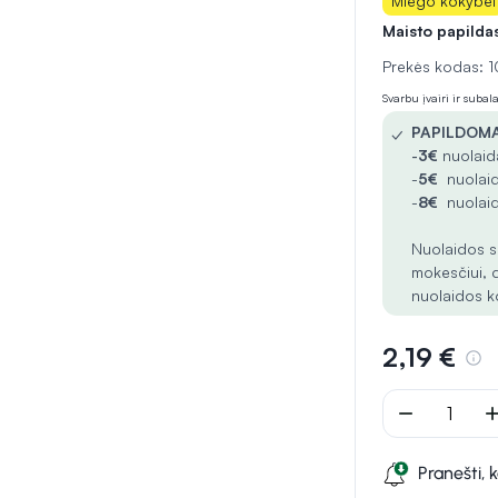
Miego kokybei
Maisto papilda
Prekės kodas:
Svarbu įvairi ir suba
✓
PAPILDOMA
-
3€
nuolaida
-
5€
nuolaid
-
8€
nuolaid
Nuolaidos s
mokesčiui, 
nuolaidos k
2,19 €
remove
ad
Pranešti, 