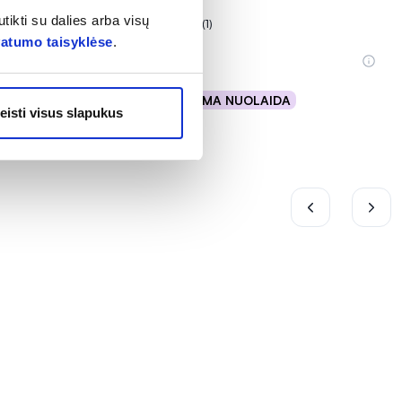
TEMAI,
...
tikti su dalies arba visų
(1)
Įvertinimas 5.0 iš 5
vatumo taisyklėse
.
2,98 €
% PAPILDOMA NUOLAIDA
Į krepšelį
eisti visus slapukus