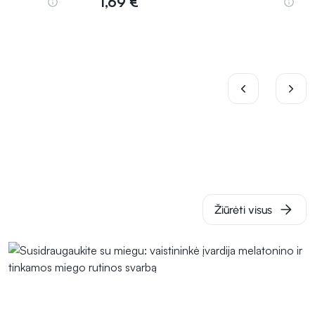
1,69 €
Į krepšelį
Žiūrėti visus