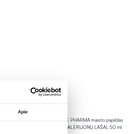
Apie
 maisto
INNOVATIVE PHARMA maisto papildas
su magniu VALERIJONŲ LAŠAI, 50 ml