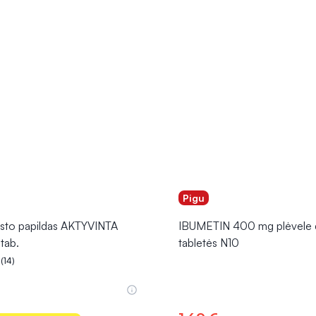
Pigu
isto papildas AKTYVINTA
IBUMETIN 400 mg plėvele 
tab.
tabletės N10
(14)
.0 iš 5