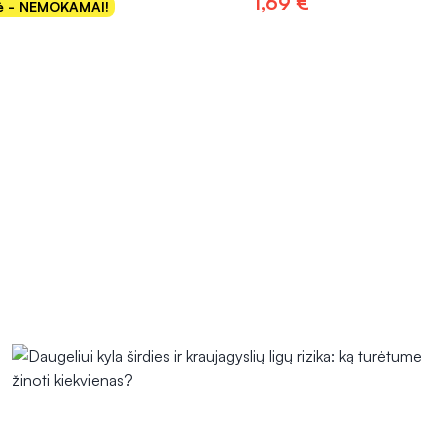
1,69 €
kė - NEMOKAMAI!
Į krepšelį
Į krepšelį