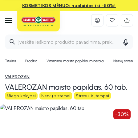
KOSMETIKOS MĖNUO: nuolaidos iki -50%!
Įveskite ieškomo produkto pavadinimą, prekės ženklą ir 
Titulinis
Pradžia
Vitaminai, maisto papildai, mineralai
Nervų sistemai
VALEROZAN
VALEROZAN maisto papildas, 60 tab.
Miego kokybei
Nervų sistemai
Stresui ir įtampai
-30%