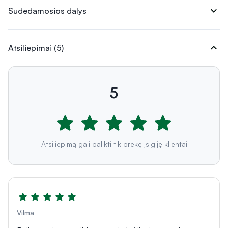
expand_more
Sudedamosios dalys
expand_more
Atsiliepimai (5)
5
Atsiliepimą gali palikti tik prekę įsigiję klientai
Vilma