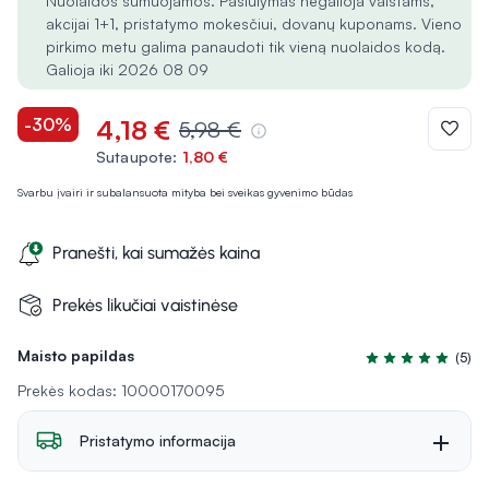
Nuolaidos sumuojamos. Pasiūlymas negalioja vaistams,
akcijai 1+1, pristatymo mokesčiui, dovanų kuponams. Vieno
pirkimo metu galima panaudoti tik vieną nuolaidos kodą.
Galioja iki 2026 08 09
-30%
4,18 €
5,98 €
Sutaupote:
1,80 €
Svarbu įvairi ir subalansuota mityba bei sveikas gyvenimo būdas
Pranešti, kai sumažės kaina
Prekės likučiai vaistinėse
Maisto papildas
(5)
Įvertinimas 5.0 iš
Prekės kodas: 10000170095
Pristatymo informacija