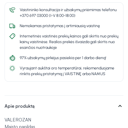
Vaistininko konsultacija ir užsakymų priėmimas telefonu
+370 697 03000 (I-V 8:00-18:00)
Nemokamas pristatymas į artimiausią vaistinę
Internetinės vaistinės prekių kainos gali skirtis nuo prekių
kainų vaistinėse. Realios prekės išvaizda gali skirtis nuo
esančios nuotraukoje
97% užsakymų pirkėjus pasiekia per 1 darbo dieną!
Vyraujant aukštai oro temperatūrai, rekomenduojame
rinktis prekių pristatymą į VAISTINĘ arba NAMUS
expand_more
Apie produktą
VALEROZAN
Maisto papildas