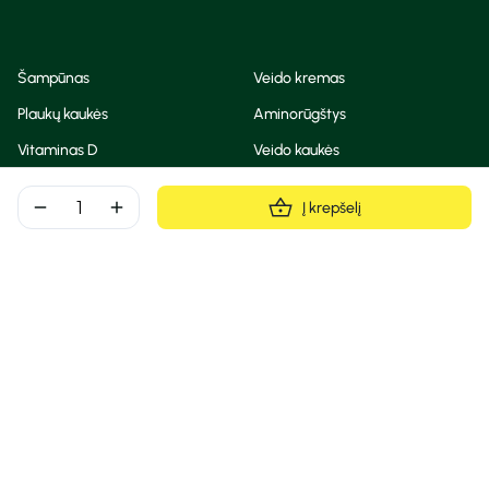
Šampūnas
Veido kremas
Plaukų kaukės
Aminorūgštys
Vitaminas D
Veido kaukės
Korėjietiška kosmetika
Eteriniai aliejai
remove
add
Į krepšelį
Dezodorantas
BB ir CC kremas
Visos teisės saugomos
Privatumo taisyklės
Slapukų politika
© Camelia 2026