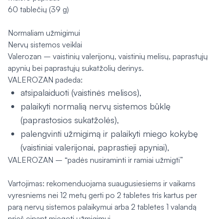
60 tablečių (39 g)
Normaliam užmigimui
Nervų sistemos veiklai
Valerozan – vaistinių valerijonų, vaistinių melisų, paprastųjų
apynių bei paprastųjų sukatžolių derinys.
VALEROZAN padeda:
atsipalaiduoti (vaistinės melisos),
palaikyti normalią nervų sistemos būklę
(paprastosios sukatžolės),
palengvinti užmigimą ir palaikyti miego kokybę
(vaistiniai valerijonai, paprastieji apyniai),
VALEROZAN – “padės nusiraminti ir ramiai užmigti”
Vartojimas: rekomenduojama suaugusiesiems ir vaikams
vyresniems nei 12 metų gerti po 2 tabletes tris kartus per
parą nervų sistemos palaikymui arba 2 tabletes 1 valandą
prieš einant miegoti užmigimui.