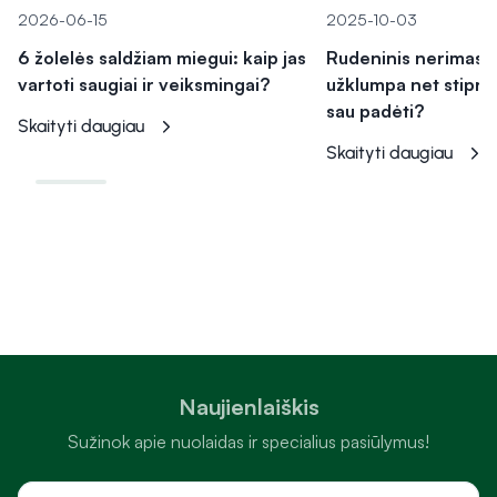
2026-06-15
2025-10-03
6 žolelės saldžiam miegui: kaip jas
Rudeninis nerimas: k
vartoti saugiai ir veiksmingai?
užklumpa net stipria
sau padėti?
Skaityti daugiau
Skaityti daugiau
Naujienlaiškis
Sužinok apie nuolaidas ir specialius pasiūlymus!