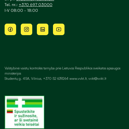
Tel. nr.:
+370 697 03000
I-V 08:00 - 18:00
Valstybinė vaistų kontrolės tarnyba prie Lietuvos Respublikos sveikatos apsaugos
ministerijos
Studentų g. 45A, Vilnius, +370 52 639264 www.vvkt.lt, vvkt@vvkt.lt