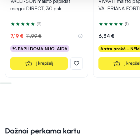
VALERSON maisto papildas
VIVAVIT maisto pap
miegui DIRECT, 30 pak.
VALERIANA FORTE,
(2)
(1)
Įvertinimas 5.0 iš 5
Įvertinimas 5.0 iš 5
7,19 €
11,99 €
6,34 €
% PAPILDOMA NUOLAIDA
Antra prekė - NE
Į krepšelį
Į krepšel
Dažnai perkama kartu