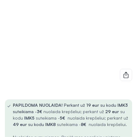
✓
PAPILDOMA NUOLAIDA!
Perkant už
19 eur
su kodu
IMK3
suteikiama -
3€
nuolaida krepšeliui; perkant už
29 eur
su
kodu
IMK5
suteikiama -
5€
nuolaida krepšeliui; perkant už
49 eur
su kodu
IMK8
suteikiama -
8€
nuolaida krepšeliui.