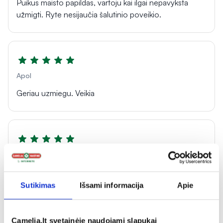
Puikus maisto papildas, vartoju kai ilgai nepavyksta
užmigti. Ryte nesijaučia šalutinio poveikio.
Apol
Geriau uzmiegu. Veikia
Eduardas
Labai padėjo mamai
Sutikimas
Išsami informacija
Apie
Rodyti daugiau
Camelia.lt svetainėje naudojami slapukai