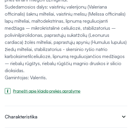
Sudedamosios dalys: vaistinių valerijonų (Valeriana
officinalis) šaknų milteliai, vaistinių melisų (Melissa officinalis)
lapų milteliai, maltodekstrinas, lipnumą reguliuojanti
medžiaga – mikrokristalinė celiuliozė, stabilizatorius –
polivinilpirolidonas, paprastųjų sukatžolių (Leonurus
cardiaca) žolės milteliai, paprastųjų apynių (Humulus lupulus)
žiedų milteliai, stabilizatorius - skersinio ryšio natrio
karboksimetilceliuliozė, lipnumą reguliuojančios medžiagos
– riebalų rūgštys, riebalų rūgščių magnio druskos ir silicio
dioksidas.
Gamintojas: Valentis.
Pranešti apie klaidą prekės aprašyme
expand_more
Charakteristika