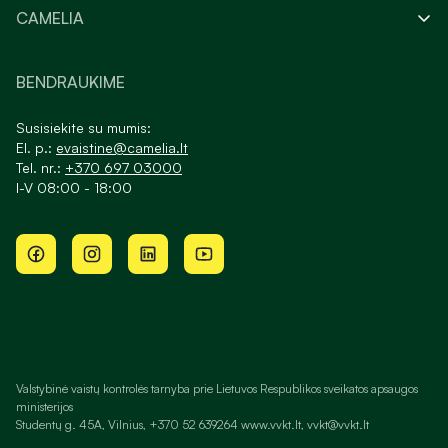
CAMELIA
BENDRAUKIME
Susisiekite su mumis:
El. p.:
evaistine@camelia.lt
Tel. nr.:
+370 697 03000
I-V 08:00 - 18:00
Valstybinė vaistų kontrolės tarnyba prie Lietuvos Respublikos sveikatos apsaugos
ministerijos
Studentų g. 45A, Vilnius, +370 52 639264 www.vvkt.lt, vvkt@vvkt.lt