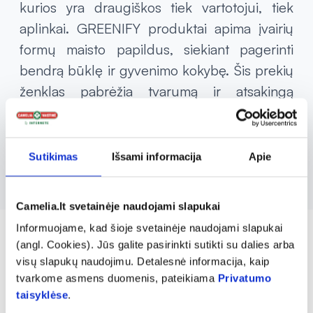
kurios yra draugiškos tiek vartotojui, tiek
aplinkai. GREENIFY produktai apima įvairių
formų maisto papildus, siekiant pagerinti
bendrą būklę ir gyvenimo kokybę. Šis prekių
ženklas pabrėžia tvarumą ir atsakingą
vartojimą, skatinant naudoti gamtos
suteiktus išteklius, užtikrinant geresnę ateitį
tiek žmonėms, tiek planetai.
Sutikimas
Išsami informacija
Apie
Camelia.lt svetainėje naudojami slapukai
Informuojame, kad šioje svetainėje naudojami slapukai
(angl. Cookies). Jūs galite pasirinkti sutikti su dalies arba
visų slapukų naudojimu. Detalesnė informacija, kaip
tvarkome asmens duomenis, pateikiama
Privatumo
taisyklėse
.