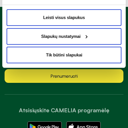
Leisti visus slapukus
Naujienlaiškis
Sužinok apie nuolaidas ir specialius pasiūlymus!
Slapukų nustatymai
Tik būtini slapukai
Susipažinau ir sutinku su
privatumo taisyklėmis
Prenumeruoti
Atsisiųskite CAMELIA programėlę