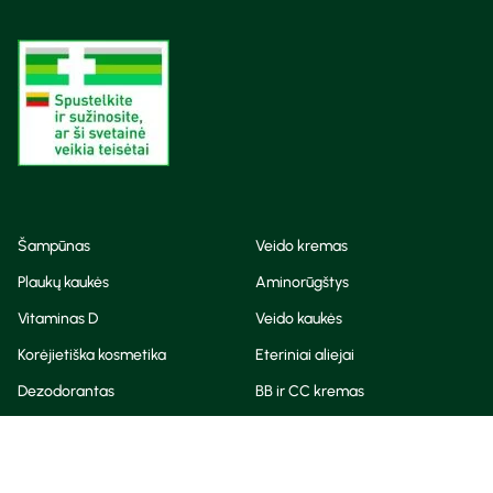
Šampūnas
Veido kremas
Plaukų kaukės
Aminorūgštys
Vitaminas D
Veido kaukės
Korėjietiška kosmetika
Eteriniai aliejai
Dezodorantas
BB ir CC kremas
Visos teisės saugomos
Privatumo taisyklės
Slapukų politika