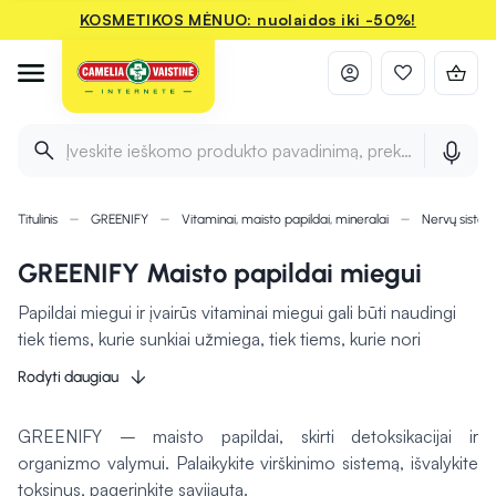
KOSMETIKOS MĖNUO: nuolaidos iki -50%!
Įveskite ieškomo produkto pavadinimą, prekės ženklą ir 
Titulinis
GREENIFY
Vitaminai, maisto papildai, mineralai
Nervų sistem
GREENIFY Maisto papildai miegui
Papildai miegui ir įvairūs vitaminai miegui gali būti naudingi
tiek tiems, kurie sunkiai užmiega, tiek tiems, kurie nori
ramesnio, gilesnio ir atkuriamojo poilsio. Šiuolaikinis
Rodyti daugiau
gyvenimo ritmas, nuolatinis stresas, nereguliarus darbo
grafikas ir per didelis ekranų naudojimas sutrikdo natūralų
GREENIFY – maisto papildai, skirti detoksikacijai ir
miego ciklą. Taigi, vis dažniau pasirenkami maisto papildai
organizmo valymui. Palaikykite virškinimo sistemą, išvalykite
miegui, kurie gali padėti atkurti ritmą ir pagerinti miego
toksinus, pagerinkite savijautą.