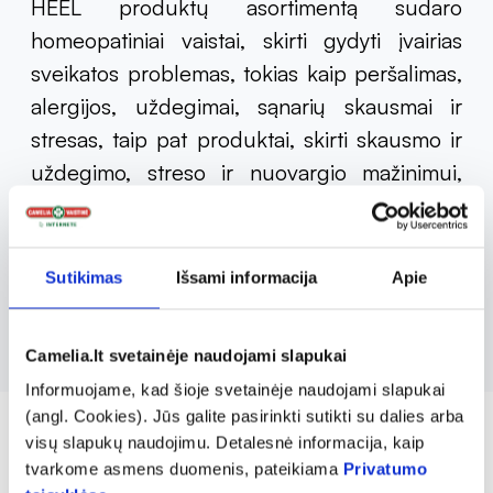
HEEL produktų asortimentą sudaro
homeopatiniai vaistai, skirti gydyti įvairias
sveikatos problemas, tokias kaip peršalimas,
alergijos, uždegimai, sąnarių skausmai ir
stresas, taip pat produktai, skirti skausmo ir
uždegimo, streso ir nuovargio mažinimui,
imuninės sistemos stiprinimui. Tai aukštos
kokybės produktai ieškantiems natūralių
gydymo būdų bei pripažįstantiems
Sutikimas
Išsami informacija
Apie
homeopatijos naudą.
Camelia.lt svetainėje naudojami slapukai
Informuojame, kad šioje svetainėje naudojami slapukai
(angl. Cookies). Jūs galite pasirinkti sutikti su dalies arba
visų slapukų naudojimu. Detalesnė informacija, kaip
tvarkome asmens duomenis, pateikiama
Privatumo