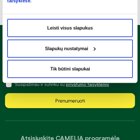
taisyklėse
.
Leisti visus slapukus
Naujienlaiškis
Slapukų nustatymai
Sužinok apie nuolaidas ir specialius pasiūlymus!
Tik būtini slapukai
Susipažinau ir sutinku su
privatumo taisyklėmis
Prenumeruoti
Atsisiųskite CAMELIA programėlę