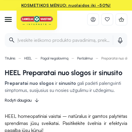
KOSMETIKOS MĖNUO: nuolaidos iki -50%!
Įveskite ieškomo produkto pavadinimą, prekės ženklą ir 
Titulinis
HEEL
Pagal negalavimą
Peršalimui
Preparatai nuo slogo
HEEL Preparatai nuo slogos ir sinusito
Preparatai nuo slogos
ir
sinusito
gali padėti palengvinti
simptomus, susijusius su nosies užgulimu ir uždegimu.
Nosies purškalai
ir
lašai
dažnai turi dekongestantų, tokių
Rodyti daugiau
kaip oksimetazolino ar ksilometazolino, kurie
greitai
atlaisvina nosies ertmę
, mažindami patinimą ir gerindami
HEEL homeopatiniai vaistai – natūralus ir gamtos palytėtas
kvėpavimą. Kapsulės arba tabletės, kurių sudėtyje yra
sprendimas jūsų sveikatai. Pasitikėkite švelnia ir efektyvia
veikliųjų medžiagų, skirtų mažinti uždegimą, gali palengvinti
pagalba jūsų kūnui!