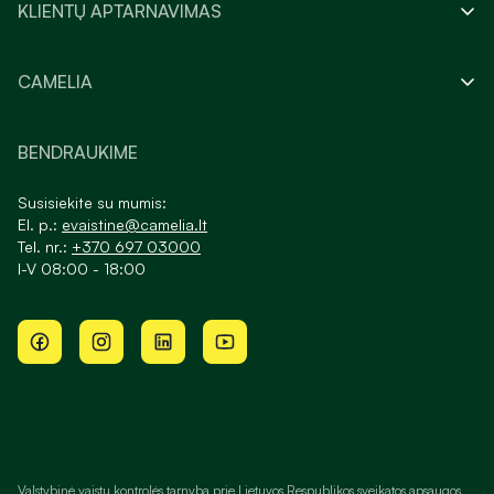
KLIENTŲ APTARNAVIMAS
CAMELIA
BENDRAUKIME
Susisiekite su mumis:
El. p.:
evaistine@camelia.lt
Tel. nr.:
+370 697 03000
I-V 08:00 - 18:00
Valstybinė vaistų kontrolės tarnyba prie Lietuvos Respublikos sveikatos apsaugos