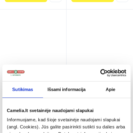
VIBURGEL raminantis
PHOSPHOR-
dantenų gelis, 10 ml
HOMACCORD geriamieji
Sutikimas
Išsami informacija
Apie
lašai (tirpalas) 30 ml
5,29 €
8,49 €
% PAPILDOMA NUOLAIDA
Camelia.lt svetainėje naudojami slapukai
Informuojame, kad šioje svetainėje naudojami slapukai
Į krepšelį
Į krepšelį
(angl. Cookies). Jūs galite pasirinkti sutikti su dalies arba