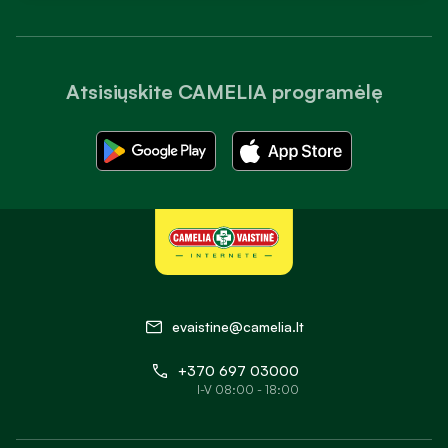
Atsisiųskite CAMELIA programėlę
evaistine@camelia.lt
+370 697 03000
I-V 08:00 - 18:00