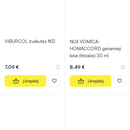
VIBURCOL žvakutės N12
NUX VOMICA-
HOMACCORD geriamieji
lašai (tirpalas) 30 ml
7,09 €
8,49 €
Į krepšelį
Į krepšelį