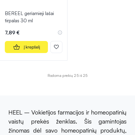
BEREEL geriamieji lašai
tirpalas 30 ml
7,89 €
Į krepšelį
Rodoma prekių 25 iš 25
HEEL – Vokietijos farmacijos ir homeopatinių
vaistų prekės ženklas. Šis gamintojas
žinomas dėl savo homeopatinių produktų,