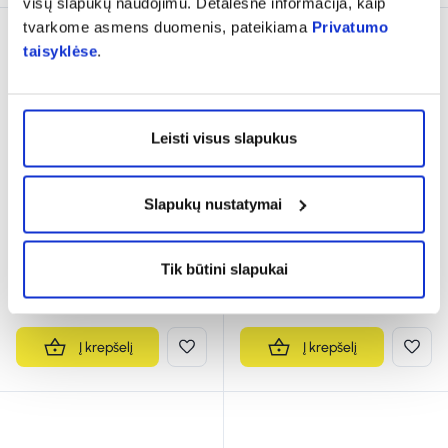
visų slapukų naudojimu. Detalesnė informacija, kaip
tvarkome asmens duomenis, pateikiama
Privatumo
taisyklėse
.
Leisti visus slapukus
Slapukų nustatymai
BRONCHALIS-HEEL
ZEEL T tepalas 50 g
tabletės N50
Tik būtini slapukai
6,48 €
9,09 €
Į krepšelį
Į krepšelį