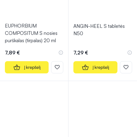
EUPHORBIUM
ANGIN-HEEL S tabletės
COMPOSITUM S nosies
N50
purškalas (tirpalas) 20 ml
7,89 €
7,29 €
Į krepšelį
Į krepšelį