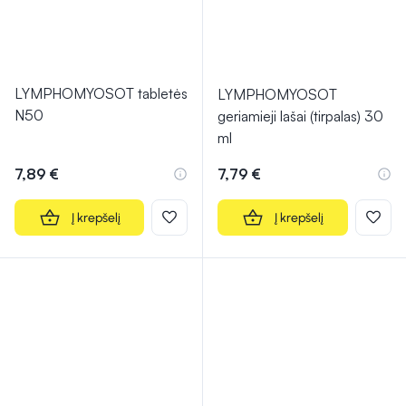
LYMPHOMYOSOT tabletės
LYMPHOMYOSOT
N50
geriamieji lašai (tirpalas) 30
ml
7,89 €
7,79 €
Į krepšelį
Į krepšelį