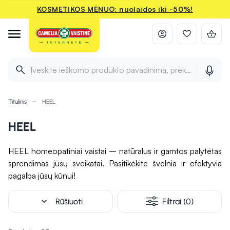
KOSMETIKOS MĖNUO: nuolaidos iki -50%!
Įveskite ieškomo produkto pavadinimą, prekės ženklą ir 
Titulinis
HEEL
HEEL
HEEL homeopatiniai vaistai – natūralus ir gamtos palytėtas
sprendimas jūsų sveikatai. Pasitikėkite švelnia ir efektyvia
pagalba jūsų kūnui!
expand_more
Rūšiuoti
Filtrai (0)