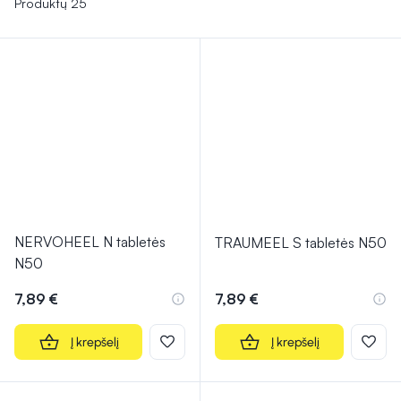
Produktų 25
NERVOHEEL N tabletės
TRAUMEEL S tabletės N50
N50
7,89 €
7,89 €
Į krepšelį
Į krepšelį