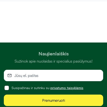
Naujienlaiškis
Sužinok apie nuolaidas ir specialius pasiūlymus!
Susipažinau ir sutinku su
privatumo taisyklėmis
Prenumeruoti