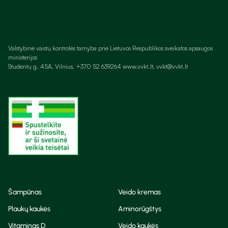
Valstybinė vaistų kontrolės tarnyba prie Lietuvos Respublikos sveikatos apsaugos
ministerijos
Studentų g. 45A, Vilnius, +370 52 639264 www.vvkt.lt, vvkt@vvkt.lt
Šampūnas
Veido kremas
Plaukų kaukės
Aminorūgštys
Vitaminas D
Veido kaukės