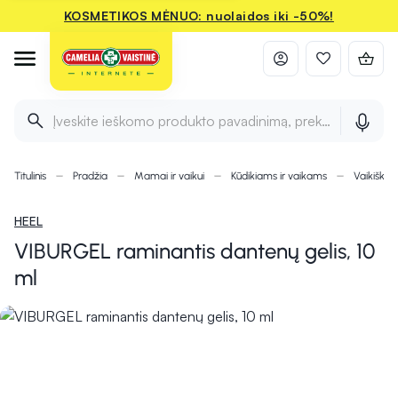
KOSMETIKOS MĖNUO: nuolaidos iki -50%!
Įveskite ieškomo produkto pavadinimą, prekės ženklą ir 
Titulinis
Pradžia
Mamai ir vaikui
Kūdikiams ir vaikams
Vaikiško
HEEL
VIBURGEL raminantis dantenų gelis, 10
ml