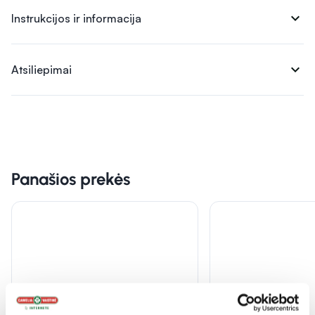
expand_more
Instrukcijos ir informacija
expand_more
Atsiliepimai
Panašios prekės