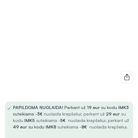
✓
PAPILDOMA NUOLAIDA!
Perkant už
19 eur
su kodu
IMK3
suteikiama -
3€
nuolaida krepšeliui; perkant už
29 eur
su
kodu
IMK5
suteikiama -
5€
nuolaida krepšeliui; perkant už
49 eur
su kodu
IMK8
suteikiama -
8€
nuolaida krepšeliui.