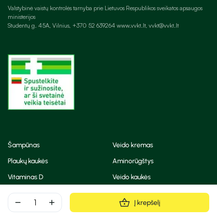
Valstybinė vaistų kontrolės tarnyba prie Lietuvos Respublikos sveikatos apsaugos
ministerijos
Studentų g. 45A, Vilnius, +370 52 639264 www.vvkt.lt, vvkt@vvkt.lt
Šampūnas
Veido kremas
Plaukų kaukės
Aminorūgštys
Vitaminas D
Veido kaukės
Korėjietiška kosmetika
Eteriniai aliejai
remove
add
Į krepšelį
Dezodorantas
BB ir CC kremas