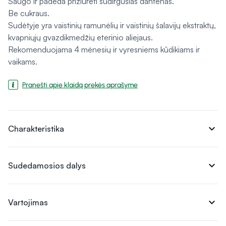
Saugo ir padeda prižiūrėti sudirgusias dantenas.
Be cukraus.
Sudėtyje yra vaistinių ramunėlių ir vaistinių šalavijų ekstraktų,
kvapniųjų gvazdikmedžių eterinio aliejaus.
Rekomenduojama 4 mėnesių ir vyresniems kūdikiams ir
vaikams.
Pranešti apie klaidą prekės aprašyme
expand_more
Charakteristika
expand_more
Sudedamosios dalys
expand_more
Vartojimas