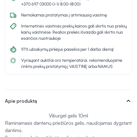
+370 697 03000 (I-V 8:00-18:00)
Nemokamas pristatymas į artimiausią vaistinę
Internetinės vaistinės prekių kainos gali skirtis nuo prekių
kainų vaistinėse. Realios prekės išvaizda gali skirtis nuo
esančios nuotraukoje
97% užsakymų pirkėjus pasiekia per 1 darbo dieną!
Vyraujant aukštai oro temperatūrai, rekomenduojame
rinktis prekių pristatymą į VAISTINĘ arba NAMUS
expand_more
Apie produktą
Viburgel gelis 10ml
Raminamasis dantenų priežiūros gelis, naudojamas dygstant
dantims.