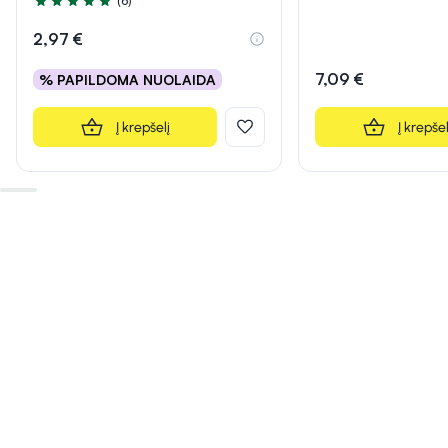
(6)
Įvertinimas 4.8 iš 5
2,97 €
7,09 €
% PAPILDOMA NUOLAIDA
Į krepšelį
Į krepšel