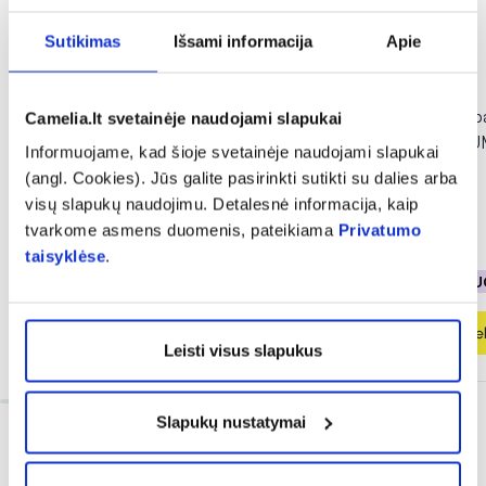
Sutikimas
Išsami informacija
Apie
-40%
INGENCARE vaikiški pleistrai
NORDICS dantų pa
Camelia.lt svetainėje naudojami slapukai
TATOO, 10 vnt.
KIDS BUBBLE GUM
Informuojame, kad šioje svetainėje naudojami slapukai
(angl. Cookies). Jūs galite pasirinkti sutikti su dalies arba
(1)
visų slapukų naudojimu. Detalesnė informacija, kaip
Įvertinimas 5.0 iš 5
tvarkome asmens duomenis, pateikiama
Privatumo
1,16 €
1,94 €
3,99 €
taisyklėse
.
% PAPILDOMA NUOLAIDA
% PAPILDOMA NU
Į krepšelį
Į krepšel
Leisti visus slapukus
Slapukų nustatymai