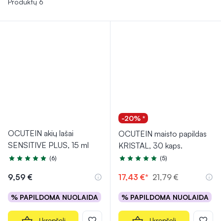
Produktų 6
-20% *
OCUTEIN akių lašai
OCUTEIN maisto papildas
SENSITIVE PLUS, 15 ml
KRISTAL, 30 kaps.
(6)
(5)
Įvertinimas 5.0 iš 5
Įvertinimas 5.0 iš 5
9,59 €
17,43 €*
21,79 €
% PAPILDOMA NUOLAIDA
% PAPILDOMA NUOLAIDA
Į krepšelį
Į krepšelį