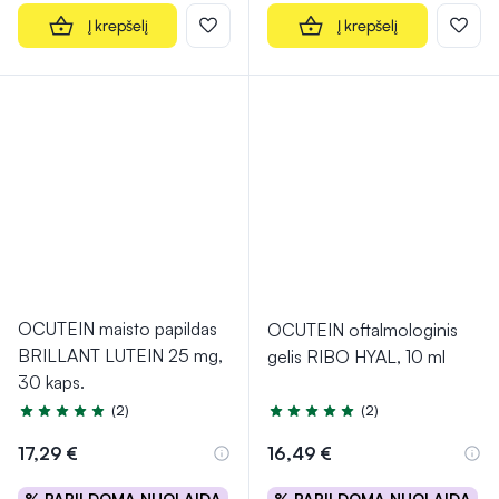
Į krepšelį
Į krepšelį
OCUTEIN maisto papildas
OCUTEIN oftalmologinis
BRILLANT LUTEIN 25 mg,
gelis RIBO HYAL, 10 ml
30 kaps.
(2)
(2)
Įvertinimas 5.0 iš 5
Įvertinimas 5.0 iš 5
17,29 €
16,49 €
% PAPILDOMA NUOLAIDA
% PAPILDOMA NUOLAIDA