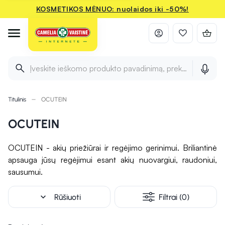
KOSMETIKOS MĖNUO: nuolaidos iki -50%!
Įveskite ieškomo produkto pavadinimą, prekės ženklą ir 
Titulinis
OCUTEIN
OCUTEIN
OCUTEIN - akių priežiūrai ir regėjimo gerinimui. Briliantinė
apsauga jūsų regėjimui esant akių nuovargiui, raudoniui,
sausumui.
expand_more
Rūšiuoti
Filtrai (0)