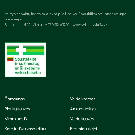
Valstybinė vaistų kontrolės tarnyba prie Lietuvos Respublikos sveikatos apsaugos
ministerijos
Studentų g. 45A, Vilnius, +370 52 639264 www.vvkt.lt, vvkt@vvkt.lt
Šampūnas
Veido kremas
Plaukų kaukės
Aminorūgštys
Vitaminas D
Veido kaukės
Korėjietiška kosmetika
Eteriniai aliejai