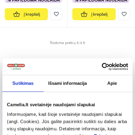
Į krepšelį
Į krepšelį
Rodoma prekių 6 iš 6
OCUTEIN prekių ženklo produkcija yra skirta
Sutikimas
Išsami informacija
Apie
akių būklei gerinti. Asortimente siūlomi akių
lašai, geliai bei maisto papildai, skirti
Camelia.lt svetainėje naudojami slapukai
kasdienei profilaktinei akių priežiūrai ir
Informuojame, kad šioje svetainėje naudojami slapukai
regėjimo gerinimui. OCUTEIN produkcijoje
(angl. Cookies). Jūs galite pasirinkti sutikti su dalies arba
naudojami akių būklę gerinantys ingredientai
visų slapukų naudojimu. Detalesnė informacija, kaip
kaip liuteinas, zeaksantinas, dviskiautis