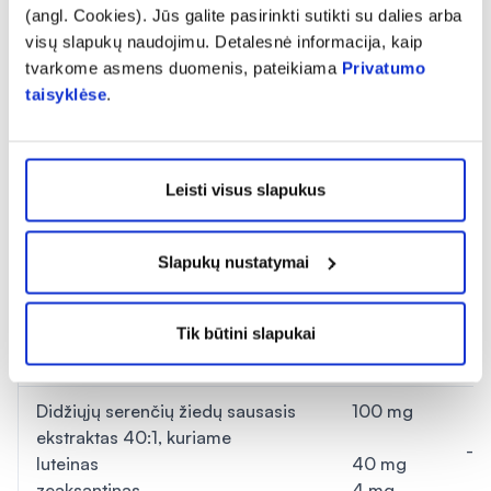
(angl. Cookies). Jūs galite pasirinkti sutikti su dalies arba
Kolagenas
100 mg
-
visų slapukų naudojimu. Detalesnė informacija, kaip
tvarkome asmens duomenis, pateikiama
Privatumo
15 mg α-
Vitaminas E
12
taisyklėse
.
TE
Dviskiaučių ginkmedžių lapų
40 mg
sausasis ekstraktas 30:1, kuriame
Leisti visus slapukus
-
flavono glikozidų
7,2 mg
terpeno laktonų
4 mg
Slapukų nustatymai
25
Manganas
5 mg
%
Tik būtini slapukai
Vitaminas C
15 mg
19
Didžiųjų serenčių žiedų sausasis
100 mg
ekstraktas 40:1, kuriame
-
luteinas
40 mg
zeaksantinas
4 mg