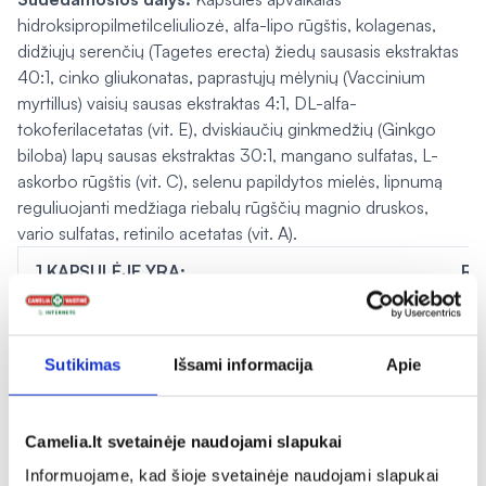
hidroksipropilmetilceliuliozė, alfa-lipo rūgštis, kolagenas,
didžiųjų serenčių (Tagetes erecta) žiedų sausasis ekstraktas
40:1, cinko gliukonatas, paprastųjų mėlynių (Vaccinium
myrtillus) vaisių sausas ekstraktas 4:1, DL-alfa-
tokoferilacetatas (vit. E), dviskiaučių ginkmedžių (Ginkgo
biloba) lapų sausas ekstraktas 30:1, mangano sulfatas, L-
askorbo rūgštis (vit. C), selenu papildytos mielės, lipnumą
reguliuojanti medžiaga riebalų rūgščių magnio druskos,
vario sulfatas, retinilo acetatas (vit. A).
1 KAPSULĖJE YRA:
RM
10
Cinkas
10 mg
%
Sutikimas
Išsami informacija
Apie
alfa-lipo rūgštis
100 mg
-
Camelia.lt svetainėje naudojami slapukai
Paprastųjų mėlynių vaisių sausasis
50 mg
-
ekstraktas 4:1
Informuojame, kad šioje svetainėje naudojami slapukai