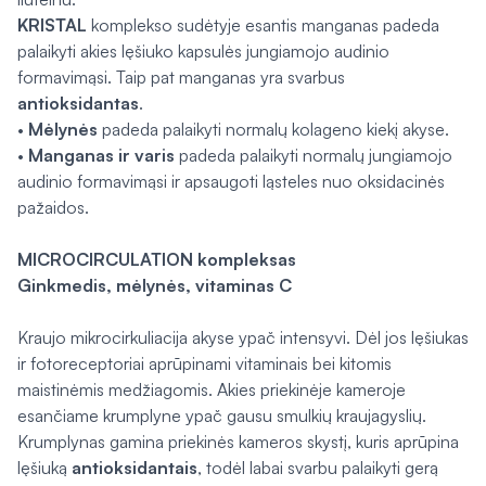
KRISTAL
komplekso sudėtyje esantis manganas padeda
palaikyti akies lęšiuko kapsulės jungiamojo audinio
formavimąsi. Taip pat manganas yra svarbus
antioksidantas
.
•
Mėlynės
padeda palaikyti normalų kolageno kiekį akyse.
•
Manganas ir varis
padeda palaikyti normalų jungiamojo
audinio formavimąsi ir apsaugoti ląsteles nuo oksidacinės
pažaidos.
MICROCIRCULATION kompleksas
Ginkmedis, mėlynės, vitaminas C
Kraujo mikrocirkuliacija akyse ypač intensyvi. Dėl jos lęšiukas
ir fotoreceptoriai aprūpinami vitaminais bei kitomis
maistinėmis medžiagomis. Akies priekinėje kameroje
esančiame krumplyne ypač gausu smulkių kraujagyslių.
Krumplynas gamina priekinės kameros skystį, kuris aprūpina
lęšiuką
antioksidantais
, todėl labai svarbu palaikyti gerą