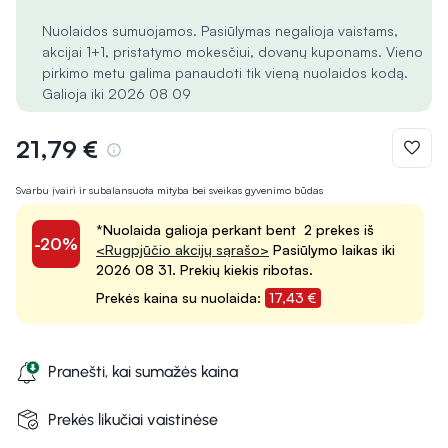
Nuolaidos sumuojamos. Pasiūlymas negalioja vaistams,
akcijai 1+1, pristatymo mokesčiui, dovanų kuponams. Vieno
pirkimo metu galima panaudoti tik vieną nuolaidos kodą.
Galioja iki 2026 08 09
21,79 €
Svarbu įvairi ir subalansuota mityba bei sveikas gyvenimo būdas
*Nuolaida galioja perkant bent 2 prekes iš
-20%
<Rugpjūčio akcijų sąrašo>
Pasiūlymo laikas iki
2026 08 31. Prekių kiekis ribotas.
Prekės kaina su nuolaida:
17,43 €
Pranešti, kai sumažės kaina
Prekės likučiai vaistinėse