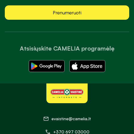
Prenumeruoti
Atsisiųskite CAMELIA programėlę
evaistine@camelia.lt
+370 697 03000