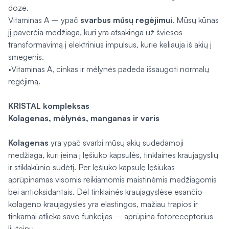
doze.
Vitaminas A – ypač
svarbus mūsų regėjimui
. Mūsų kūnas
jį paverčia medžiaga, kuri yra atsakinga už šviesos
transformavimą į elektrinius impulsus, kurie keliauja iš akių į
smegenis.
•Vitaminas A, cinkas ir mėlynės padeda išsaugoti normalų
regėjimą.
KRISTAL kompleksas
Kolagenas, mėlynės, manganas ir varis
Kolagenas
yra ypač svarbi mūsų akių sudedamoji
medžiaga, kuri įeina į lęšiuko kapsulės, tinklainės kraujagyslių
ir stiklakūnio sudėtį. Per lęšiuko kapsulę lęšiukas
aprūpinamas visomis reikiamomis maistinėmis medžiagomis
bei antioksidantais. Dėl tinklainės kraujagyslėse esančio
kolageno kraujagyslės yra elastingos, mažiau trapios ir
tinkamai atlieka savo funkcijas – aprūpina fotoreceptorius
liuteinu.