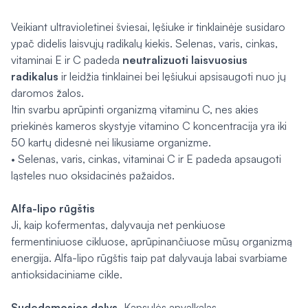
Veikiant ultravioletinei šviesai, lęšiuke ir tinklainėje susidaro
ypač didelis laisvųjų radikalų kiekis. Selenas, varis, cinkas,
vitaminai E ir C padeda
neutralizuoti laisvuosius
radikalus
ir leidžia tinklainei bei lęšiukui apsisaugoti nuo jų
daromos žalos.
Itin svarbu aprūpinti organizmą vitaminu C, nes akies
priekinės kameros skystyje vitamino C koncentracija yra iki
50 kartų didesnė nei likusiame organizme.
• Selenas, varis, cinkas, vitaminai C ir E padeda apsaugoti
ląsteles nuo oksidacinės pažaidos.
Alfa-lipo rūgštis
Ji, kaip kofermentas, dalyvauja net penkiuose
fermentiniuose cikluose, aprūpinančiuose mūsų organizmą
energija. Alfa-lipo rūgštis taip pat dalyvauja labai svarbiame
antioksidaciniame cikle.
Sudedamosios dalys.
Kapsulės apvalkalas