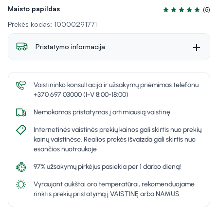
Maisto papildas
(5)
Įvertinimas 5.0 iš
Prekės kodas: 10000291771
Pristatymo informacija
Vaistininko konsultacija ir užsakymų priėmimas telefonu
+370 697 03000 (I-V 8:00-18:00)
Nemokamas pristatymas į artimiausią vaistinę
Internetinės vaistinės prekių kainos gali skirtis nuo prekių
kainų vaistinėse. Realios prekės išvaizda gali skirtis nuo
esančios nuotraukoje
97% užsakymų pirkėjus pasiekia per 1 darbo dieną!
Vyraujant aukštai oro temperatūrai, rekomenduojame
rinktis prekių pristatymą į VAISTINĘ arba NAMUS