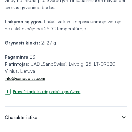
žindymo laikotarpiu. Svarbu įvairi ir subalansuota mityba bei
sveikas gyvenimo būdas.
Laikymo sąlygos.
Laikyti vaikams nepasiekiamoje vietoje,
ne aukštesnėje nei 25 °C temperatūroje.
Grynasis kiekis:
21,27 g
Pagaminta
ES
Platintojas:
UAB „SanoSwiss“, Lvivo g. 25, LT-09320
Vilnius, Lietuva
info@sanoswiss.com
Pranešti apie klaidą prekės aprašyme
expand_more
Charakteristika