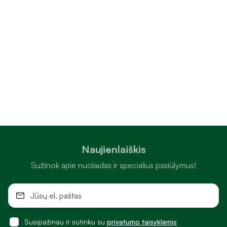
Naujienlaiškis
Sužinok apie nuolaidas ir specialius pasiūlymus!
Susipažinau ir sutinku su
privatumo taisyklėmis