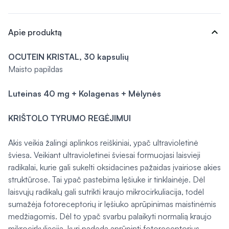
expand_more
Apie produktą
OCUTEIN KRISTAL, 30 kapsulių
Maisto papildas
Luteinas 40 mg + Kolagenas + Mėlynės
KRIŠTOLO TYRUMO REGĖJIMUI
Akis veikia žalingi aplinkos reiškiniai, ypač ultravioletinė
šviesa. Veikiant ultravioletinei šviesai formuojasi laisvieji
radikalai, kurie gali sukelti oksidacines pažaidas įvairiose akies
struktūrose. Tai ypač pastebima lęšiuke ir tinklainėje. Dėl
laisvųjų radikalų gali sutrikti kraujo mikrocirkuliacija, todėl
sumažėja fotoreceptorių ir lęšiuko aprūpinimas maistinėmis
medžiagomis. Dėl to ypač svarbu palaikyti normalią kraujo
mikrocirkuliaciją, kuri padeda aprūpinti fotoreceptorius