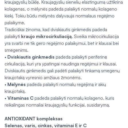
kraujagyslių būklę. Kraujagyslių sienelių elastingumą užtikrina
kolagenas, o mėlynės padeda palaikyti normalų kolageno
kiekį. Tokiu būdu mėlynės dalyvauja normalaus regėjimo
palaikyme.
Tradiciškai žinoma, kad dviskiautis ginkmedis padeda
palaikyti
kraujo mikrocirkuliaciją
. Sveika mikrocirkuliacija
yra svarbi ne tik gero regėjimo palaikymui, bet ir klausai bei
smegenims.
•
Dviskiautis ginkmedis
padeda palaikyti periferinę
cirkuliaciją, kuri yra ypatingai naudinga regėjimui ir klausai.
Dviskiautis ginkmedis gali padėti palaikyti tinkamą smegenų
kraujotaką vyresnio amžiaus žmonėms.
•
Mėlynės
padeda palaikyti normalų regėjimą ir akių
kraujotaką.
•
Vitaminas C
padeda palaikyti normalų kolageno, kuris
reikalingas normaliai kraujagyslių funkcijai, susidarymą.
ANTIOXIDANT kompleksas
Selenas, varis, cinkas, vitaminai E ir C