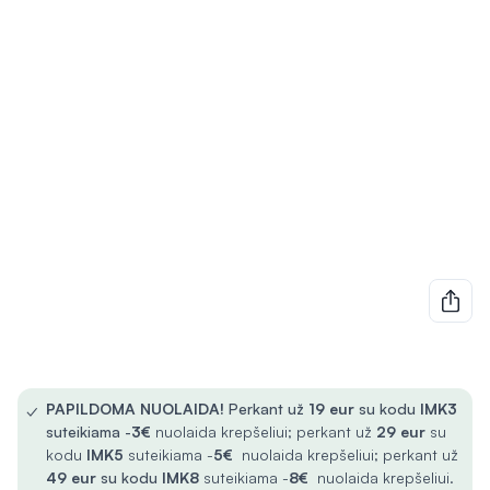
✓
PAPILDOMA NUOLAIDA!
Perkant už
19 eur
su kodu
IMK3
suteikiama -
3€
nuolaida krepšeliui; perkant už
29 eur
su
kodu
IMK5
suteikiama -
5€
nuolaida krepšeliui; perkant už
49 eur
su kodu
IMK8
suteikiama -
8€
nuolaida krepšeliui.