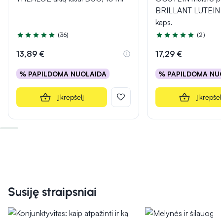
BRILLANT LUTEIN
kaps.
(36)
(2)
Įvertinimas 5.0 iš 5
Įvertinimas 5.0 iš 5
13,89 €
17,29 €
% PAPILDOMA NUOLAIDA
% PAPILDOMA NU
Į krepšelį
Į krepšel
Susiję straipsniai