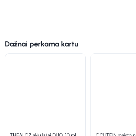
Dažnai perkama kartu
THEALOZ akių lašai DUO, 10 ml
OCUTEIN maisto pa