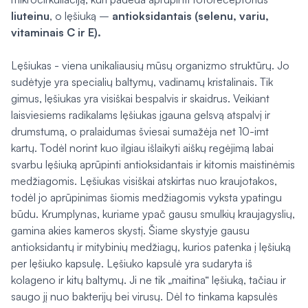
liuteinu
, o lęšiuką –
antioksidantais (selenu, variu,
vitaminais C ir E).
Lęšiukas - viena unikaliausių mūsų organizmo struktūrų. Jo
sudėtyje yra specialių baltymų, vadinamų kristalinais. Tik
gimus, lęšiukas yra visiškai bespalvis ir skaidrus. Veikiant
laisviesiems radikalams lęšiukas įgauna gelsvą atspalvį ir
drumstumą, o pralaidumas šviesai sumažėja net 10-imt
kartų. Todėl norint kuo ilgiau išlaikyti aiškų regėjimą labai
svarbu lęšiuką aprūpinti antioksidantais ir kitomis maistinėmis
medžiagomis. Lęšiukas visiškai atskirtas nuo kraujotakos,
todėl jo aprūpinimas šiomis medžiagomis vyksta ypatingu
būdu. Krumplynas, kuriame ypač gausu smulkių kraujagyslių,
gamina akies kameros skystį. Šiame skystyje gausu
antioksidantų ir mitybinių medžiagų, kurios patenka į lęšiuką
per lęšiuko kapsulę. Lęšiuko kapsulė yra sudaryta iš
kolageno ir kitų baltymų. Ji ne tik „maitina“ lęšiuką, tačiau ir
saugo jį nuo bakterijų bei virusų. Dėl to tinkama kapsulės