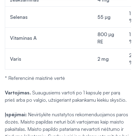
10
Selenas
55 μg
%
800 μg
10
Vitaminas A
RE
%
20
Varis
2 mg
%
* Referencinė maistinė vertė
Vartojimas.
Suaugusiems vartoti po 1 kapsulę per parą
prieš arba po valgio, užsigeriant pakankamu kiekiu skysčio.
Įspėjimai:
Neviršykite nustatytos rekomenduojamos paros
dozės. Maisto papildas neturi būti vartojamas kaip maisto
pakaitalas. Maisto papildo patariama nevartoti nėštumo ir