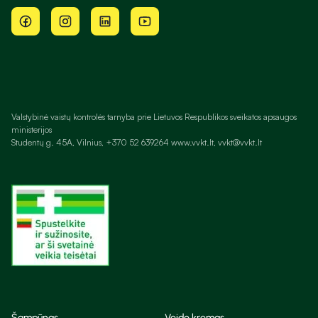
Valstybinė vaistų kontrolės tarnyba prie Lietuvos Respublikos sveikatos apsaugos
ministerijos
Studentų g. 45A, Vilnius, +370 52 639264 www.vvkt.lt, vvkt@vvkt.lt
Šampūnas
Veido kremas