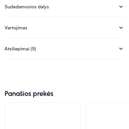
expand_more
Sudedamosios dalys
expand_more
Vartojimas
expand_more
Atsiliepimai (5)
Panašios prekės