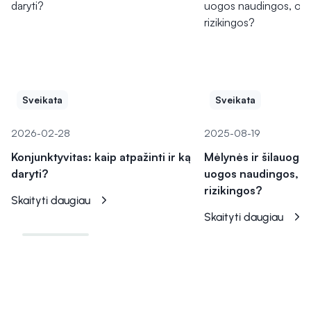
Sveikata
Sveikata
2026-02-28
2025-08-19
Konjunktyvitas: kaip atpažinti ir ką
Mėlynės ir šilauogės
daryti?
uogos naudingos, o
rizikingos?
Skaityti daugiau
Skaityti daugiau