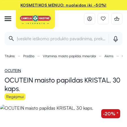
KOSMETIKOS MĖNUO: nuolaidos iki -50%!
Įveskite ieškomo produkto pavadinimą, prekės ženklą ir 
Titulinis
Pradžia
Vitaminai, maisto papildai, mineralai
Akims
OCU
OCUTEIN
OCUTEIN maisto papildas KRISTAL, 30
kaps.
Regėjimui
-20% *