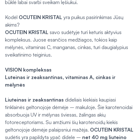
būklė labai svarbi sveikam lęšiukui.
Kodėl
OCUTEIN KRISTAL
yra puikus pasirinkimas Jūsų
akims?
OCUTEIN KRISTAL
savo sudėtyje turi keturis aktyvius
kompleksus. Juose esančios medžiagos, tokios kaip
mėlynės, vitaminas C, manganas, cinkas, turi daugialypius
sveikatinimo teiginius.
VISION kompleksas
Luteinas ir zeaksantinas, vitaminas A, cinkas ir
mėlynės
Liuteinas ir zeaksantinas
dideliais kiekiais kaupiasi
tinklainės geltonojoje dėmėje – makuloje. Šie karotenoidai
absorbuoja UV ir mėlynas šviesas, žalingas akių
fotoreceptoriams. Su amžiumi šių karotenoidų kiekis
geltonojoje dėmėje palaipsniui mažėja.
OCUTEIN KRISTAL
sudėtis yra papildyta ypač didele –
net 40 mg liuteino