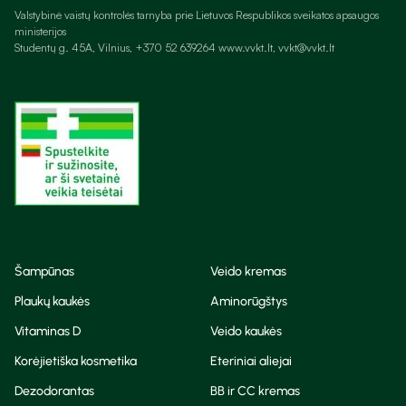
Valstybinė vaistų kontrolės tarnyba prie Lietuvos Respublikos sveikatos apsaugos
ministerijos
Studentų g. 45A, Vilnius, +370 52 639264 www.vvkt.lt, vvkt@vvkt.lt
Šampūnas
Veido kremas
Plaukų kaukės
Aminorūgštys
Vitaminas D
Veido kaukės
Korėjietiška kosmetika
Eteriniai aliejai
Dezodorantas
BB ir CC kremas