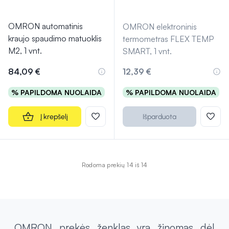
OMRON automatinis
OMRON elektroninis
kraujo spaudimo matuoklis
termometras FLEX TEMP
M2, 1 vnt.
SMART, 1 vnt.
84,09 €
12,39 €
% PAPILDOMA NUOLAIDA
% PAPILDOMA NUOLAIDA
Į krepšelį
Išparduota
Rodoma prekių 14 iš 14
OMRON prekės ženklas yra žinomas dėl