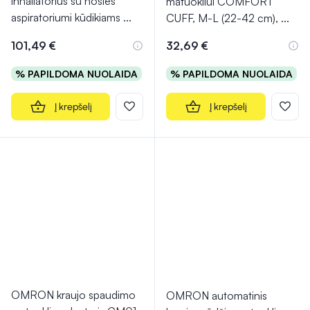
inhaliatorius su nosies
matuokliui COMFORT
aspiratoriumi kūdikiams
...
CUFF, M-L (22-42 cm),
...
101,49 €
32,69 €
% PAPILDOMA NUOLAIDA
% PAPILDOMA NUOLAIDA
Į krepšelį
Į krepšelį
OMRON kraujo spaudimo
OMRON automatinis