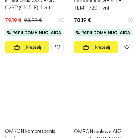
inhaliatorius COMPAIR
termometras GENTLE
C28P (C105-E), 1 vnt.
TEMP 720, 1 vnt.
79,19 €
98,99 €
78,19 €
% PAPILDOMA NUOLAIDA
% PAPILDOMA NUOLAIDA
Į krepšelį
Į krepšelį
OMRON kompresorinis
OMRON rankovė AKS