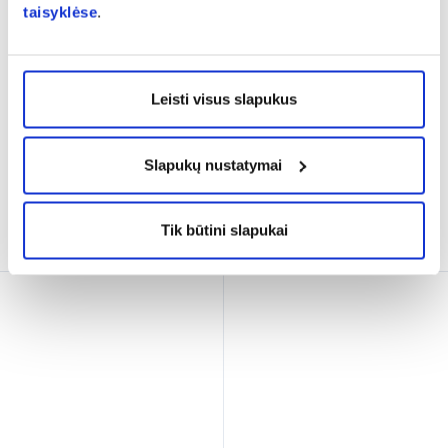
taisyklėse
.
OMRON rankovė AKS
OMRON automatinis kraujo
matuokliui EASYCUF, 22-
spaudimo matuoklis M7
42 cm, juoda, minkšta, 1
...
INTELLI IT AFIB, 1 vnt.
Leisti visus slapukus
(1)
Įvertinimas 4.0 iš 5
32,69 €
151,49 €
Slapukų nustatymai
% PAPILDOMA NUOLAIDA
% PAPILDOMA NUOLAIDA
Į krepšelį
Į krepšelį
Tik būtini slapukai