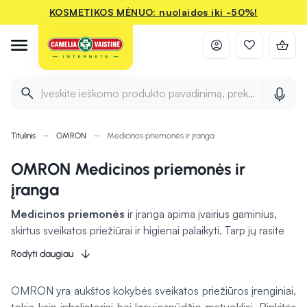
KOSMETIKOS MĖNUO: nuolaidos iki -50%!
Įveskite ieškomo produkto pavadinimą, prekės ženklą ir 
Titulinis
OMRON
Medicinos priemonės ir įranga
OMRON Medicinos priemonės ir
įranga
Medicinos priemonės
ir įranga apima įvairius gaminius,
skirtus sveikatos priežiūrai ir higienai palaikyti. Tarp jų rasite
tokių produktų, kaip
peroksido tirpalas
, naudojamas
Rodyti daugiau
dezinfekcijai, tyrimų indeliai mėginiams surinkti bei įvairių tipų
pleistrai žaizdoms apsaugoti. Tokios priemonės yra būtinos
OMRON yra aukštos kokybės sveikatos priežiūros įrenginiai,
tiek slaugoje, tiek medicinos įstaigose, užtikrinant sterilumą ir