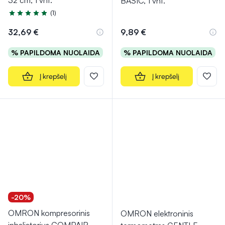
32 cm, 1 vnt.
BASIC, 1 vnt.
(1)
Įvertinimas 5.0 iš 5
32,69 €
9,89 €
% PAPILDOMA NUOLAIDA
% PAPILDOMA NUOLAIDA
Į krepšelį
Į krepšelį
-20%
OMRON kompresorinis
OMRON elektroninis