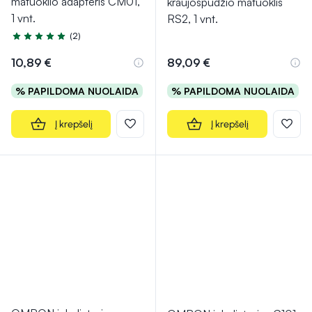
matuoklio adapteris CM01,
kraujospūdžio matuoklis
1 vnt.
RS2, 1 vnt.
(2)
Įvertinimas 5.0 iš 5
10,89 €
89,09 €
% PAPILDOMA NUOLAIDA
% PAPILDOMA NUOLAIDA
Į krepšelį
Į krepšelį