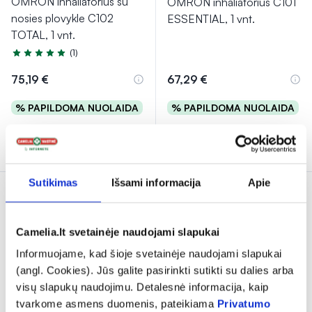
OMRON inhaliatorius su
OMRON inhaliatorius C101
nosies plovykle C102
ESSENTIAL, 1 vnt.
TOTAL, 1 vnt.
(1)
Įvertinimas 5.0 iš 5
75,19 €
67,29 €
% PAPILDOMA NUOLAIDA
% PAPILDOMA NUOLAIDA
Į krepšelį
Į krepšelį
Sutikimas
Išsami informacija
Apie
Camelia.lt svetainėje naudojami slapukai
Informuojame, kad šioje svetainėje naudojami slapukai
(angl. Cookies). Jūs galite pasirinkti sutikti su dalies arba
visų slapukų naudojimu. Detalesnė informacija, kaip
tvarkome asmens duomenis, pateikiama
Privatumo