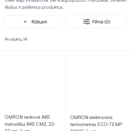
tokie kaip inhaliatoriai bei kraujospūdžio matuokliai. Rinkitės
efektyvumą ir pritaikant įvairioms situacijoms – nuo žaizdų
tikslius ir patikimus produktus.
priežiūros iki diagnostinių procesų. Jų funkcionalumas ir
saugumas
gali padėti palaikyti higieną
ir
apsaugoti nuo
expand_more
Rūšiuoti
Filtrai (0)
galimų infekcijų
.
Produktų 14
OMRON rankovė AKS
OMRON elektroninis
matuokliui AKS CM2, 22-
termometras ECO-TEMP