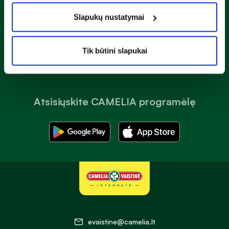
Susipažinau ir sutinku su
privatumo taisyklėmis
Slapukų nustatymai
Prenumeruoti
Tik būtini slapukai
Atsisiųskite CAMELIA programėlę
evaistine@camelia.lt