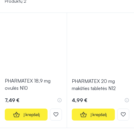
Produktų 2
PHARMATEX 18,9 mg
PHARMATEX 20 mg
ovulės N10
makšties tabletės N12
7,49 €
4,99 €
Į krepšelį
Į krepšelį