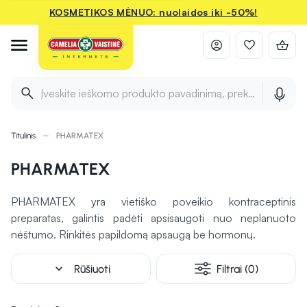
KOSMETIKOS MĖNUO: nuolaidos iki -50%!
Įveskite ieškomo produkto pavadinimą, prekės ženklą ir 
Titulinis
PHARMATEX
PHARMATEX
PHARMATEX yra vietiško poveikio kontraceptinis
preparatas, galintis padėti apsisaugoti nuo neplanuoto
nėštumo. Rinkitės papildomą apsaugą be hormonų.
expand_more
Rūšiuoti
Filtrai (0)