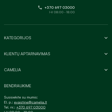
+370 697 03000
I-V 08:00 - 18:00
KATEGORIJOS
KLIENTŲ APTARNAVIMAS
CAMELIA
BENDRAUKIME
Susisiekite su mumis:
El. p.:
evaistine@camelia.lt
Tel. nr.:
+370 697 03000