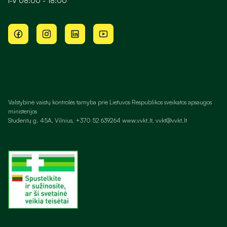
I-V 08:00 - 18:00
Valstybinė vaistų kontrolės tarnyba prie Lietuvos Respublikos sveikatos apsaugos
ministerijos
Studentų g. 45A, Vilnius, +370 52 639264 www.vvkt.lt, vvkt@vvkt.lt