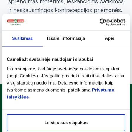
sprendimas moterims, ieškančioms patikimos
ir neskausmingos kontracepcijos priemonės.
Sutikimas
Išsami informacija
Apie
Camelia.lt svetainėje naudojami slapukai
Informuojame, kad šioje svetainėje naudojami slapukai
(angl. Cookies). Jūs galite pasirinkti sutikti su dalies arba
visų slapukų naudojimu. Detalesnė informacija, kaip
tvarkome asmens duomenis, pateikiama
Privatumo
Naujienlaiškis
taisyklėse
.
Sužinok apie nuolaidas ir specialius pasiūlymus!
Leisti visus slapukus