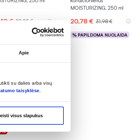
STURIZING, 250 ml
kondicionierius
MOISTURIZING, 250 ml
,48 €
20,78 €
29,98 €
31,98 €
PAPILDOMA NUOLAIDA
% PAPILDOMA NUOLAIDA
Į krepšelį
Į krepšelį
Apie
tikti su dalies arba visų
vatumo taisyklėse
.
eisti visus slapukus
5%