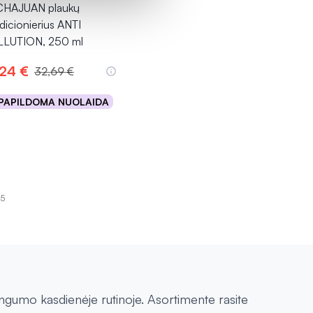
HAJUAN plaukų
dicionierius ANTI
LUTION, 250 ml
,24 €
32,69 €
PAPILDOMA NUOLAIDA
Į krepšelį
15
ngumo kasdienėje rutinoje. Asortimente rasite