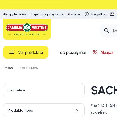
Akcijų leidinys
Lojalumo programa
Karjera
Pagalba
Visi produktai
Top pasiūlymai
Akcijos
Titulinis
SACHAJUAN
SAC
Kosmetika
SACHAJUAN prod
Produkto tipas
sudėtimi.