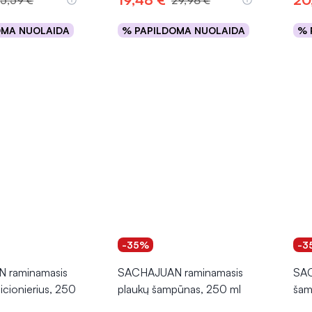
5,59 €
29,98 €
OMA NUOLAIDA
% PAPILDOMA NUOLAIDA
% 
epšelį
Į krepšelį
-35%
-3
 raminamasis
SACHAJUAN raminamasis
SAC
icionierius, 250
plaukų šampūnas, 250 ml
šam