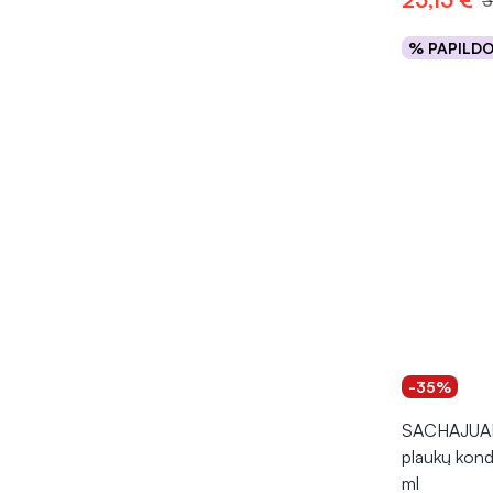
3
% PAPILD
Į kr
-35%
SACHAJUAN
plaukų kond
ml