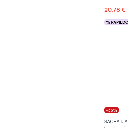
20,78 €
% PAPILD
Į kr
-35%
SACHAJUAN