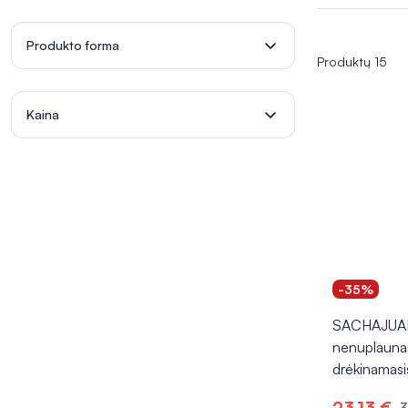
Produkto forma
Produktų 15
Kaina
-35%
SACHAJUA
nenuplaun
drėkinamasi
23,13 €