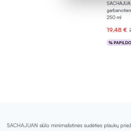
SACHAJUAN
garbanotie
250 ml
19,48 €
% PAPILD
Į kr
SACHAJUAN siūlo minimalistinės sudėties plaukų priež