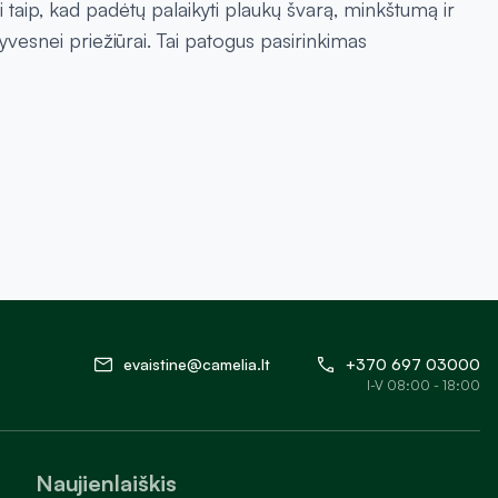
 taip, kad padėtų palaikyti plaukų švarą, minkštumą ir
yvesnei priežiūrai. Tai patogus pasirinkimas
evaistine@camelia.lt
+370 697 03000
I-V 08:00 - 18:00
Naujienlaiškis