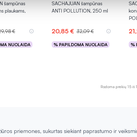
 šampūnas
SACHAJUAN šampūnas
SAC
ms plaukams,
ANTI POLLUTION, 250 ml
kon
POL
20,85 €
21
29,98 €
32,09 €
OMA NUOLAIDA
% PAPILDOMA NUOLAIDA
% 
epšelį
Į krepšelį
Rodoma prekių 15 iš 
iūros priemones, sukurtas siekiant paprastumo ir veiksmi