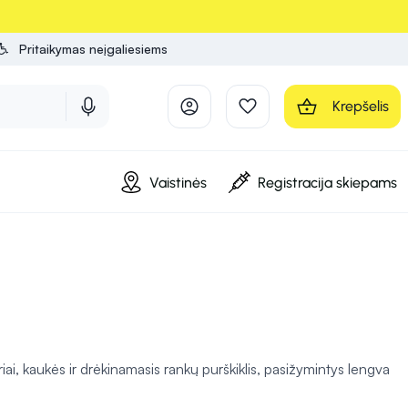
Pritaikymas neįgaliesiems
Krepšelis
Vaistinės
Registracija skiepams
i, kaukės ir drėkinamasis rankų purškiklis, pasižymintys lengva