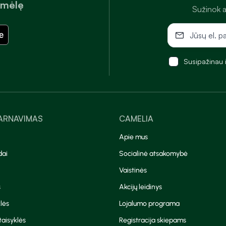
amėlę
Sužinok a
Susipažinau 
TARNAVIMAS
CAMELIA
Apie mus
dai
Socialinė atsakomybė
Vaistinės
s
Akcijų leidinys
lės
Lojalumo programa
aisyklės
Registracija skiepams