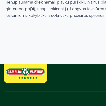
nenuplaunamą drėkinamąjį plaukų purškiklį, įvairius pla
glotnumo pojūtį, neapsunkinant jų. Lengvos tekstūros su
ieškantiems kokybiškų, šiuolaikiškų priežiūros sprendi