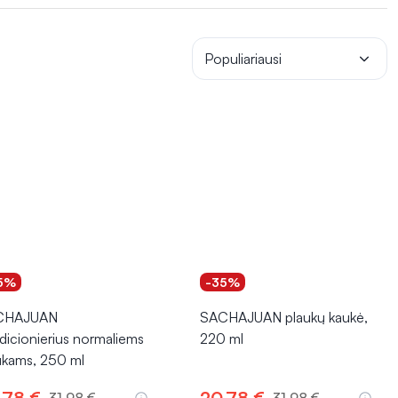
Populiariausi
5%
-35%
CHAJUAN
SACHAJUAN plaukų kaukė,
dicionierius normaliems
220 ml
ukams, 250 ml
,78 €
20,78 €