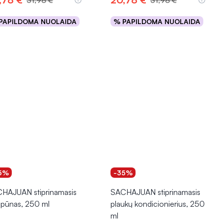
31,98 €
31,98 €
PAPILDOMA NUOLAIDA
% PAPILDOMA NUOLAIDA
Į krepšelį
Į krepšelį
5%
-35%
HAJUAN stiprinamasis
SACHAJUAN stiprinamasis
pūnas, 250 ml
plaukų kondicionierius, 250
ml