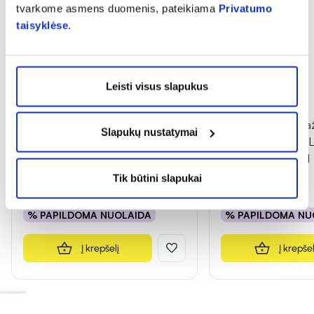
tvarkome asmens duomenis, pateikiama
Privatumo
taisyklėse
.
Leisti visus slapukus
-50%
-50%
BIOCLIN kasdieninis plaukų
BIOCLIN kaukė da
Slapukų nustatymai
serumas BIO ARGAN, 100 ml
plaukams BIO CO
PROTECT, 100 ml
Tik būtini slapukai
9,49 €
18,99 €
3,99 €
7,99 €
% PAPILDOMA NUOLAIDA
% PAPILDOMA NU
Į krepšelį
Į krepšel