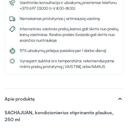
Vaistininko konsultacija ir užsakymų priėmimas telefonu
+370 697 03000 (I-V 8:00-18:00)
Nemokamas pristatymas į artimiausią vaistinę
Internetinės vaistinės prekių kainos gali skirtis nuo prekių
kainų vaistinėse. Realios prekės išvaizda gali skirtis nuo
esančios nuotraukoje
97% užsakymų pirkėjus pasiekia per 1 darbo dieną!
Vyraujant aukštai oro temperatūrai, rekomenduojame
rinktis prekių pristatymą į VAISTINĘ arba NAMUS
expand_more
Apie produktą
SACHAJUAN, kondicionierius stiprinantis plaukus,
250 ml