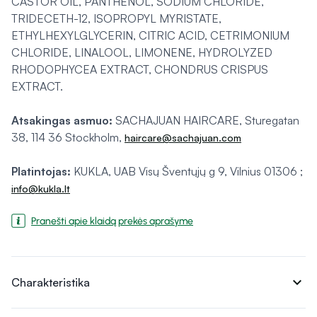
CASTOR OIL, PANTHENOL, SODIUM CHLORIDE,
TRIDECETH-12, ISOPROPYL MYRISTATE,
ETHYLHEXYLGLYCERIN, CITRIC ACID, CETRIMONIUM
CHLORIDE, LINALOOL, LIMONENE, HYDROLYZED
RHODOPHYCEA EXTRACT, CHONDRUS CRISPUS
EXTRACT.
Atsakingas asmuo:
SACHAJUAN HAIRCARE, Sturegatan
38, 114 36 Stockholm,
haircare@sachajuan.com
Platintojas:
KUKLA, UAB Visų Šventųjų g 9, Vilnius 01306 ;
info@kukla.lt
Pranešti apie klaidą prekės aprašyme
expand_more
Charakteristika