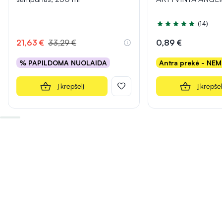
(14)
Įvertinimas 5.0 iš 5
21,63 €
33,29 €
0,89 €
% PAPILDOMA NUOLAIDA
Antra prekė - NE
Į krepšelį
Į krepšel