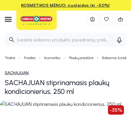
KOSMETIKOS MĖNUO: nuolaidos iki -50%!
Įveskite ieškomo produkto pavadinimą, prekės ženklą ir 
Titulinis
Pradžia
Kosmetika
Plaukų priežiūrai
Balzamai, kondicion
SACHAJUAN
SACHAJUAN stiprinamasis plaukų
kondicionierius, 250 ml
-35%