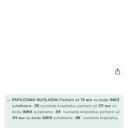
✓
PAPILDOMA NUOLAIDA!
Perkant už
19 eur
su kodu
IMK3
suteikiama -
3€
nuolaida krepšeliui; perkant už
29 eur
su
kodu
IMK5
suteikiama -
5€
nuolaida krepšeliui; perkant už
49 eur
su kodu
IMK8
suteikiama -
8€
nuolaida krepšeliui.