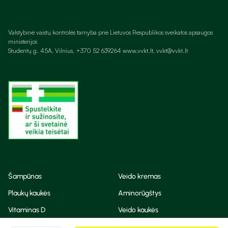
Valstybinė vaistų kontrolės tarnyba prie Lietuvos Respublikos sveikatos apsaugos
ministerijos
Studentų g. 45A, Vilnius, +370 52 639264 www.vvkt.lt, vvkt@vvkt.lt
Šampūnas
Veido kremas
Plaukų kaukės
Aminorūgštys
Vitaminas D
Veido kaukės
Korėjietiška kosmetika
Eteriniai aliejai