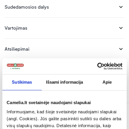
expand_more
Sudedamosios dalys
expand_more
Vartojimas
expand_more
Atsiliepimai
Sutikimas
Išsami informacija
Apie
Panašios prekės
Camelia.lt svetainėje naudojami slapukai
Informuojame, kad šioje svetainėje naudojami slapukai
(angl. Cookies). Jūs galite pasirinkti sutikti su dalies arba
visų slapukų naudojimu. Detalesnė informacija, kaip