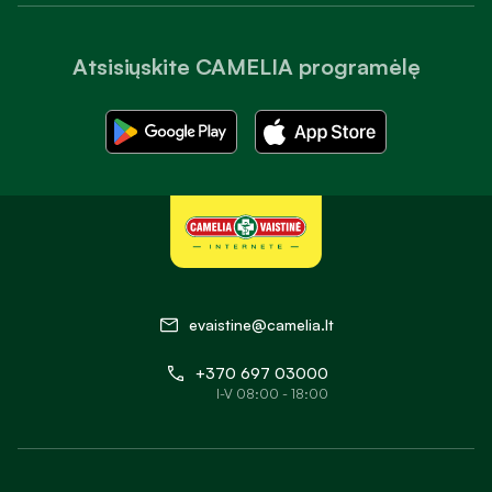
Atsisiųskite CAMELIA programėlę
evaistine@camelia.lt
+370 697 03000
I-V 08:00 - 18:00