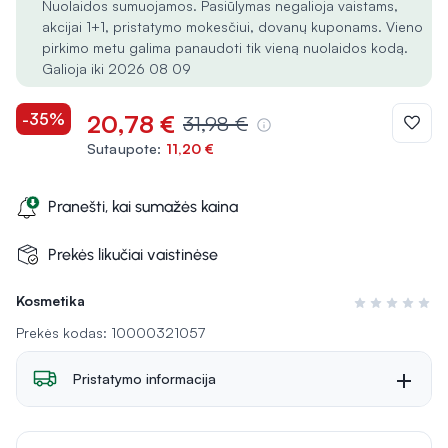
Nuolaidos sumuojamos. Pasiūlymas negalioja vaistams,
akcijai 1+1, pristatymo mokesčiui, dovanų kuponams. Vieno
pirkimo metu galima panaudoti tik vieną nuolaidos kodą.
Galioja iki 2026 08 09
-35%
20,78 €
31,98 €
Sutaupote:
11,20 €
Pranešti, kai sumažės kaina
Prekės likučiai vaistinėse
Kosmetika
Įvertinimas 0 i
Prekės kodas: 10000321057
Pristatymo informacija