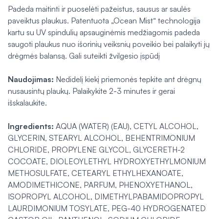
Padeda maitinti ir puoselėti pažeistus, sausus ar saulės
paveiktus plaukus. Patentuota „Ocean Mist“ technologija
kartu su UV spindulių apsauginėmis medžiagomis padeda
saugoti plaukus nuo išorinių veiksnių poveikio bei palaikyti jų
drėgmės balansą. Gali suteikti žvilgesio įspūdį
Naudojimas:
Nedidelį kiekį priemonės tepkite ant drėgnų
nusausintų plaukų. Palaikykite 2-3 minutes ir gerai
išskalaukite.
Ingredients:
AQUA (WATER) (EAU), CETYL ALCOHOL,
GLYCERIN, STEARYL ALCOHOL, BEHENTRIMONIUM
CHLORIDE, PROPYLENE GLYCOL, GLYCERETH-2
COCOATE, DIOLEOYLETHYL HYDROXYETHYLMONIUM
METHOSULFATE, CETEARYL ETHYLHEXANOATE,
AMODIMETHICONE, PARFUM, PHENOXYETHANOL,
ISOPROPYL ALCOHOL, DIMETHYLPABAMIDOPROPYL
LAURDIMONIUM TOSYLATE, PEG-40 HYDROGENATED