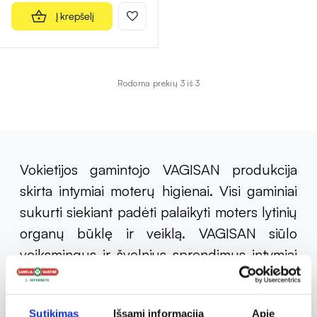
Į krepšelį
Rodoma prekių 3 iš 3
Vokietijos gamintojo VAGISAN produkcija
skirta intymiai moterų higienai. Visi gaminiai
sukurti siekiant padėti palaikyti moters lytinių
organų būklę ir veiklą. VAGISAN siūlo
veiksmingus ir švelnius sprendimus intymiai
higienai, kurių asortimente yra tokie
produktai, kaip intymios higienos prausikliai,
Sutikimas
Išsami informacija
Apie