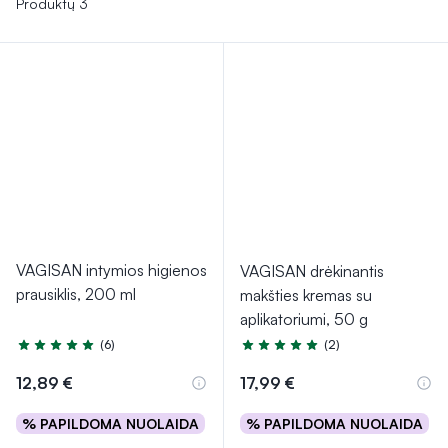
Produktų 3
VAGISAN intymios higienos
VAGISAN drėkinantis
prausiklis, 200 ml
makšties kremas su
aplikatoriumi, 50 g
(6)
(2)
Įvertinimas 5.0 iš 5
Įvertinimas 5.0 iš 5
12,89 €
17,99 €
% PAPILDOMA NUOLAIDA
% PAPILDOMA NUOLAIDA