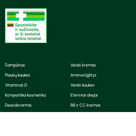
Šampūnas
Veido kremas
Plaukų kaukės
Aminorūgštys
Vitaminas D
Veido kaukės
Korėjietiška kosmetika
Eteriniai aliejai
Dezodorantas
BB ir CC kremas
Visos teisės saugomos
Privatumo taisyklės
Slapukų politika