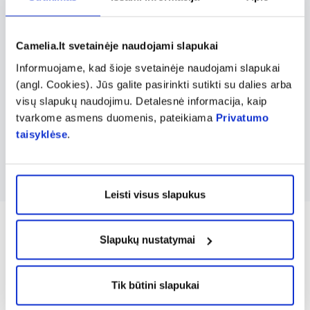
drėkinantys kremai, žvakutės. Ypač švelnios
sudėties produktai nedirgina, ramina jautrios
srities odą, išlaiko tinkamą pH lygį, užtikrina
Camelia.lt svetainėje naudojami slapukai
natūralią odos apsauginę funkciją ir mažina
Informuojame, kad šioje svetainėje naudojami slapukai
nemalonius simptomus, taip gerinant moters
(angl. Cookies). Jūs galite pasirinkti sutikti su dalies arba
visų slapukų naudojimu. Detalesnė informacija, kaip
gyvenimo kokybę. VAGISAN gaminius galima
tvarkome asmens duomenis, pateikiama
Privatumo
naudoti žindant krūtimi ar laukiantis, bet
taisyklėse
.
prieš tai derėtų pasitarti su gydytoju.
Leisti visus slapukus
Slapukų nustatymai
Tik būtini slapukai