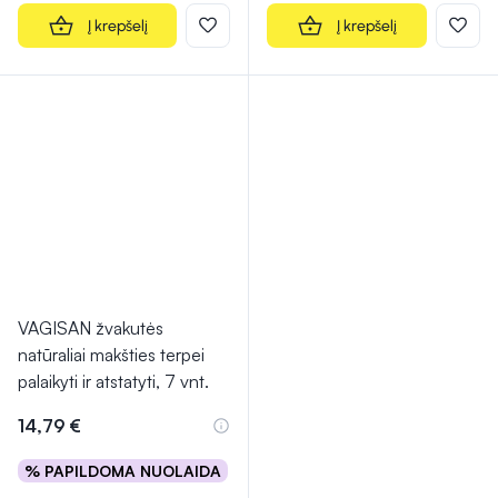
Į krepšelį
Į krepšelį
VAGISAN žvakutės
natūraliai makšties terpei
palaikyti ir atstatyti, 7 vnt.
14,79 €
% PAPILDOMA NUOLAIDA