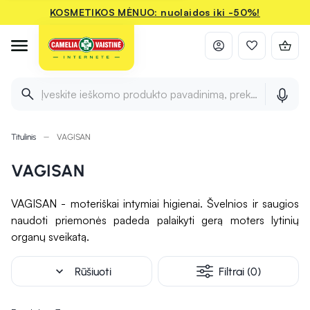
KOSMETIKOS MĖNUO: nuolaidos iki -50%!
Įveskite ieškomo produkto pavadinimą, prekės ženklą ir 
Titulinis
VAGISAN
VAGISAN
VAGISAN - moteriškai intymiai higienai. Švelnios ir saugios
naudoti priemonės padeda palaikyti gerą moters lytinių
organų sveikatą.
expand_more
Rūšiuoti
Filtrai (0)