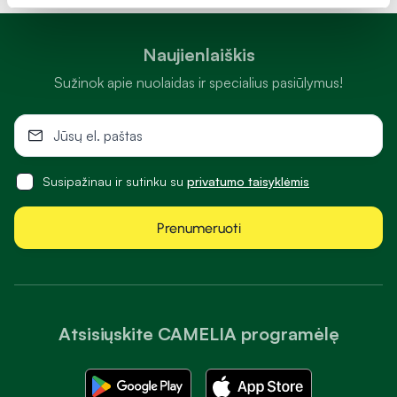
Naujienlaiškis
Sužinok apie nuolaidas ir specialius pasiūlymus!
Susipažinau ir sutinku su
privatumo taisyklėmis
Prenumeruoti
Atsisiųskite CAMELIA programėlę