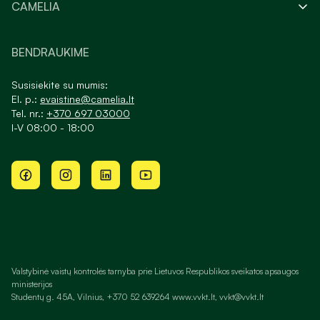
CAMELIA
BENDRAUKIME
Susisiekite su mumis:
El. p.:
evaistine@camelia.lt
Tel. nr.:
+370 697 03000
I-V 08:00 - 18:00
Valstybinė vaistų kontrolės tarnyba prie Lietuvos Respublikos sveikatos apsaugos
ministerijos
Studentų g. 45A, Vilnius, +370 52 639264 www.vvkt.lt, vvkt@vvkt.lt